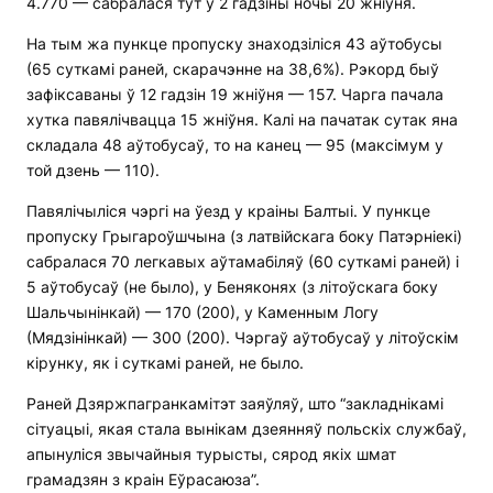
4.770 — сабралася тут у 2 гадзіны ночы 20 жніўня.
На тым жа пункце пропуску знаходзіліся 43 аўтобусы
(65 суткамі раней, скарачэнне на 38,6%). Рэкорд быў
зафіксаваны ў 12 гадзін 19 жніўня — 157. Чарга пачала
хутка павялічвацца 15 жніўня. Калі на пачатак сутак яна
складала 48 аўтобусаў, то на канец — 95 (максімум у
той дзень — 110).
Павялічыліся чэргі на ўезд у краіны Балтыі. У пункце
пропуску Грыгароўшчына (з латвійскага боку Патэрніекі)
сабралася 70 легкавых аўтамабіляў (60 суткамі раней) і
5 аўтобусаў (не было), у Беняконях (з літоўскага боку
Шальчынінкай) — 170 (200), у Каменным Логу
(Мядзінінкай) — 300 (200). Чэргаў аўтобусаў у літоўскім
кірунку, як і суткамі раней, не было.
Раней Дзяржпагранкамітэт заяўляў, што “закладнікамі
сітуацыі, якая стала вынікам дзеянняў польскіх службаў,
апынуліся звычайныя турысты, сярод якіх шмат
грамадзян з краін Еўрасаюза”.