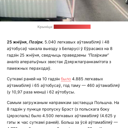
Крыніца:
Дзяржпагранкамітэт
25 жніўня,
Позірк
.
5.040 легкавых аўтамабіляў і 48
аўтобусаў чакала выезду з Беларусі ў Еўрасаюз на 8
гадзін 25 жніўня, сведчыць праведзены
“Позіркам”
аналіз аператыўных звестак Дзяржпагранкамітэта з
памежных пераходаў.
Суткамі раней на 10 гадзін
было
4.885 легкавых
аўтамабіляў і 65 аўтобусаў, год таму — 460 аўтамабіляў
(у 10,97 раза менш) і 62 аўтобусы.
Самым загружаным напрамкам застаецца Польшча. На
8 гадзін у пункце пропуску Брэст (з польскага боку
Цярэспаль) было 4.500 легкавых аўтамабіляў (4.625 у
гэты ж час суткамі раней). Больш за ўсё аўтамабіляў —