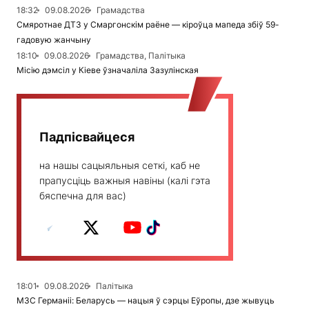
18:32
09.08.2026
Грамадства
Смяротнае ДТЗ у Смаргонскім раёне — кіроўца мапеда збіў 59-
гадовую жанчыну
18:10
09.08.2026
Грамадства, Палітыка
Місію дэмсіл у Кіеве ўзначаліла Зазулінская
Падпісвайцеся
на нашы сацыяльныя сеткі, каб не
прапусціць важныя навіны (калі гэта
бяспечна для вас)
18:01
09.08.2026
Палітыка
МЗС Германіі: Беларусь — нацыя ў сэрцы Еўропы, дзе жывуць