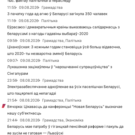
тыс. фактаў палітычнага пераследу
11:55
09.08.2026
Грамадства
З пачатку года ад агню ў Беларусі загінула 350 чалавек
11:16
09.08.2026
Палітыка
Еўрасаюз і дэмакратычныя краіны выказваюць салідарнасць з
беларусамі з нагоды гадавіны выбараў-2020
09:56
09.08.2026
Грамадства, Палітыка
Ціханоўская: З кожным годам становіцца ўсё больш відавочна,
што 2020-ты незваротна змяніў Беларусь
09:07
09.08.2026
Палітыка
Лукашэнка зацікаўлены ў "нарошчванні супрацоўніцтва" з
Сінгапурам
23:56
08.08.2026
Грамадства
Электразабеспячэнне адноўленае ва ўсіх паселішчах Беларусі,
што пацярпелі ад непагадзі
21:54
08.08.2026
Грамадства, Палітыка
Вячорка: Цікавасць да канферэнцыі "Новая Беларусь" вызначае
нашу суб'ектнасць
21:44
08.08.2026
Грамадства, Эканоміка
Беларусь мае патрэбу ў гіганцкай пенсійнай рэформе і пакуль да
яе зусім не гатовая — Львоўскі