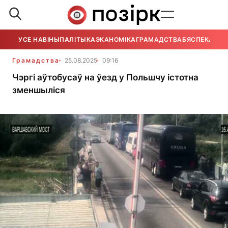
УСЕ НАВІНЫ
ПАЛІТЫКА
ЭКАНОМІКА
ГРАМАДСТВА
БЯСПЕКА
УСЕ
Грамадства
25.08.2025
09:16
Чэргі аўтобусаў на ўезд у Польшчу істотна
зменшыліся