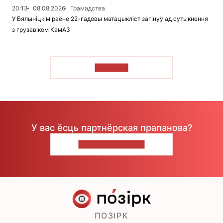
20:13
08.08.2026
Грамадства
У Бялыніцкім раёне 22-гадовы матацыкліст загінуў ад сутыкнення
з грузавіком КамАЗ
ЧЫТАЦЬ
У вас ёсць партнёрская прапанова?
НАПІШЫЦЕ НАМ
ПОЗІРК