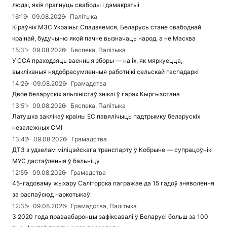
людзі, якія прагнуць свабоды і дэмакратыі
16:19
09.08.2026
Палітыка
Кіраўнік МЗС Украіны: Спадзяемся, Беларусь стане свабоднай
краінай, будучыню якой пачне вызначаць народ, а не Масква
15:31
09.08.2026
Бяспека, Палітыка
У ССА праходзяць ваенныя зборы — на іх, як мяркуецца,
выкліканыя нядобрасумленныя работнікі сельскай гаспадаркі
14:26
09.08.2026
Грамадства
Двое беларускіх альпіністаў зніклі ў гарах Кыргызстана
13:51
09.08.2026
Бяспека, Палітыка
Латушка заклікаў краіны ЕС павялічыць падтрымку беларускіх
незалежных СМІ
13:42
09.08.2026
Грамадства
ДТЗ з удзелам міліцэйскага транспарту ў Кобрыне — супрацоўнікі
МУС дастаўленыя ў бальніцу
12:55
09.08.2026
Грамадства
45-гадоваму жыхару Салігорска пагражае да 15 гадоў зняволення
за распаўсюд наркотыкаў
12:35
09.08.2026
Грамадства, Палітыка
З 2020 года праваабаронцы зафіксавалі ў Беларусі больш за 100