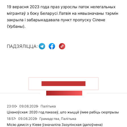
19 верасня 2023 года праз узрослы паток нелегальных
мігрантаў з боку Беларусі Латвія на нявызначаны тэрмін
закрыла і забарыкадавала пункт пропуску Сілене
(Урбаны).
ПАДЗЯЛІЦЦА:
ПАКАЗАЦЬ БОЛЬШ
СТУЖКА НАВІН
23:00
09.08.2026
Палітыка
Ціханоўская: 2020 год паказаў, што жыццё ўмее рабіць сюрпрызы
18:57
09.08.2026
Грамадства, Палітыка
Місію дэмсіл у Кіеве ўзначаліла Зазулінская (дапоўнена)