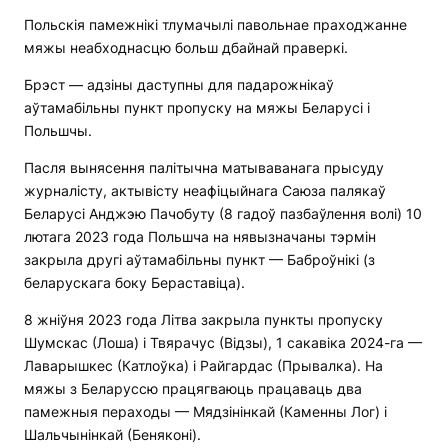
Польскія памежнікі тлумачылі павольнае праходжанне
мяжы неабходнасцю больш дбайнай праверкі.
Брэст — адзіны даступны для падарожнікаў
аўтамабільны пункт пропуску на мяжы Беларусі і
Польшчы.
Пасля вынясення палітычна матываванага прысуду
журналісту, актывісту неафіцыйнага Саюза палякаў
Беларусі Анджэю Пачобуту (8 гадоў пазбаўлення волі) 10
лютага 2023 года Польшча на нявызначаны тэрмін
закрыла другі аўтамабільны пункт — Баброўнікі (з
беларускага боку Бераставіца).
8 жніўня 2023 года Літва закрыла пункты пропуску
Шумскас (Лоша) і Твярачус (Відзы), 1 сакавіка 2024-га —
Лаварышкес (Катлоўка) і Райгардас (Прывалка). На
мяжы з Беларуссю працягваюць працаваць два
памежныя пераходы — Мядзінінкай (Каменны Лог) і
Шальчынінкай (Беняконі).