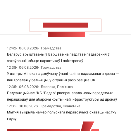
ПАКАЗАЦЬ БОЛЬШ
СТУЖКА НАВІН
12:42
06.08.2026
Грамадства
Беларус арыштаваны ў Варшаве на падставе падазрэння ў
захоўванні і збыце наркотыкаў і псіхатропаў
12:38
06.08.2026
Грамадства
У цэнтры Мінска на дзяўчыну ўпалі галіны надламанага дрэва —
пацярпелая ў бальніцы, у сітуацыі разбіраецца СК
12:35
06.08.2026
Бяспека, Палітыка
Падсанкцыйнае "КБ "Радар" распрацавала новы перадатчык
перашкодаў для абароны крытычнай інфраструктуры ад дронаў
12:31
06.08.2026
Грамадства, Эканоміка
Мытня выкрыла намер польскага перавозчыка схаваць частку
грузу