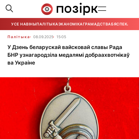
УСЕ НАВІНЫ
ПАЛІТЫКА
ЭКАНОМІКА
ГРАМАДСТВА
БЯСПЕКА
УСЕ
Палітыка
08.09.2025
15:05
У Дзень беларускай вайсковай славы Рада
БНР узнагародзіла медалямі добраахвотнікаў
ва Украіне