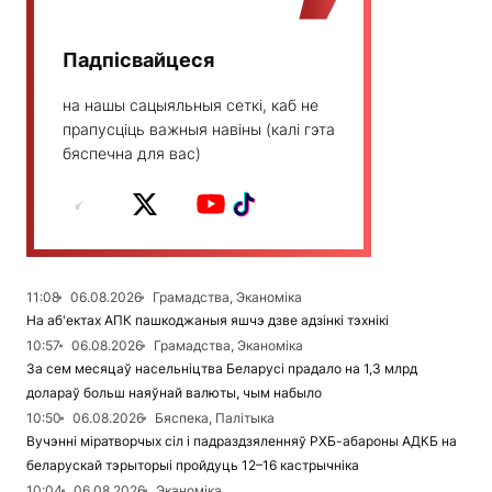
Падпісвайцеся
на нашы сацыяльныя сеткі, каб не
прапусціць важныя навіны (калі гэта
бяспечна для вас)
11:08
06.08.2026
Грамадства, Эканоміка
На аб'ектах АПК пашкоджаныя яшчэ дзве адзінкі тэхнікі
10:57
06.08.2026
Грамадства, Эканоміка
За сем месяцаў насельніцтва Беларусі прадало на 1,3 млрд
долараў больш наяўнай валюты, чым набыло
10:50
06.08.2026
Бяспека, Палітыка
Вучэнні міратворчых сіл і падраздзяленняў РХБ-абароны АДКБ на
беларускай тэрыторыі пройдуць 12–16 кастрычніка
10:04
06.08.2026
Эканоміка