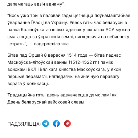
дапамагаць адзін аднаму”.
“Вось ужо тры з паловай гады цягнецца поўнамаштабнае
ўварванне [Расіі] ва Украіну. Увесь гэты час беларусы з
палка Каліноўскага і іншых адзінак у шэрагах УСУ мужна
змагаюцца за ўкраінскія землі, нягледзячы на ​​небяспеку
і страты”, — падкрэсліла яна.
Бітва пад Оршай 8 верасня 1514 года — бітва падчас
Маскоўска-літоўскай вайны (1512–1522 гг.) паміж
войскамі ВКЛ і Вялікага княства Маскоўскага, у якой
першыя перамаглі, нягледзячы на ​​значную перавагу
ворага ў колькасці.
Традыцыйна гэты дзень адзначаецца дэмсіламі як
Дзень беларускай вайсковай славы.
ПАДЗЯЛІЦЦА: