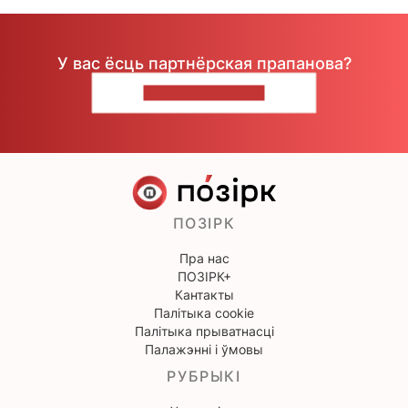
У вас ёсць партнёрская прапанова?
НАПІШЫЦЕ НАМ
ПОЗІРК
Пра нас
ПОЗІРК+
Кантакты
Палітыка cookie
Палітыка прыватнасці
Палажэнні і ўмовы
РУБРЫКІ