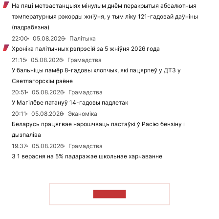
На пяці метэастанцыях мінулым днём перакрытыя абсалютныя
тэмпературныя рэкорды жніўня, у тым ліку 121-гадовай даўніны
(падрабязна)
22:00
05.08.2026
Палітыка
Хроніка палітычных рэпрэсій за 5 жніўня 2026 года
21:15
05.08.2026
Грамадства
У бальніцы памёр 8-гадовы хлопчык, які пацярпеў у ДТЗ у
Светлагорскім раёне
20:51
05.08.2026
Грамадства
У Магілёве патануў 14-гадовы падлетак
20:11
05.08.2026
Эканоміка
Беларусь працягвае нарошчваць пастаўкі ў Расію бензіну і
дызпаліва
19:37
05.08.2026
Грамадства
З 1 верасня на 5% падаражэе школьнае харчаванне
ЧЫТАЦЬ