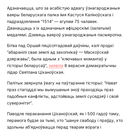
Адзначаецца, што за асабістую адвагу ўзнагароджаныя
ваяры беларускага палка імя Кастуся Каліноўскага і
падраздзялення “1514” — агулам 75 чалавек.
Дванаццаць з іх адзначаныя афіцэрскімі (залатымі)
медалямі. Дзевяць ваяроў узнагароджаныя пасмяротна.
Бітва пад Оршай пяцісотгадовай даўніны, калі продкі
“абаранілі свае землі ад захопнікаў — Маскоўскай
дзяржавы”, была адным з “ключавых момантаў у
гісторыі беларусаў”,
заявіла
8 верасня дэмакратычны
лідар Святлана Ціханоўская.
Палітык звярнула ўвагу на паўтарэнне гісторыі: “Нават
праз стагоддзі мы вымушаныя зноў праходзіць праз
падобныя канфлікты, адстойваць землі суседзяў і свой
суверэнітэт”.
Паводле пераканання Ціханоўскай, як і 500 гадоў таму,
перамога будзе за тымі, хто “шануе свабоду і праўду, хто
здольны аб’ядноўвацца перад тварам ворага і