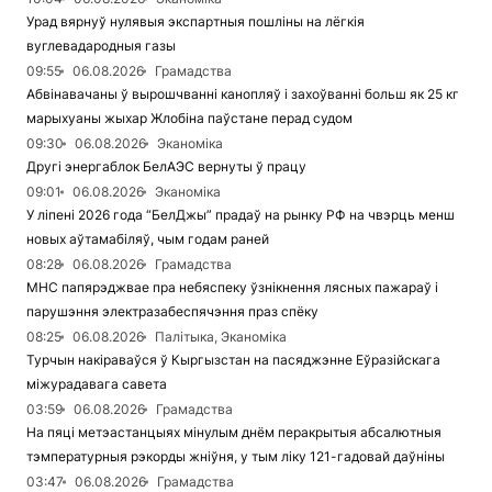
Урад вярнуў нулявыя экспартныя пошліны на лёгкія
вуглевадародныя газы
09:55
06.08.2026
Грамадства
Абвінавачаны ў вырошчванні канопляў і захоўванні больш як 25 кг
марыхуаны жыхар Жлобіна паўстане перад судом
09:30
06.08.2026
Эканоміка
Другі энергаблок БелАЭС вернуты ў працу
09:01
06.08.2026
Эканоміка
У ліпені 2026 года “БелДжы” прадаў на рынку РФ на чвэрць менш
новых аўтамабіляў, чым годам раней
08:28
06.08.2026
Грамадства
МНС папярэджвае пра небяспеку ўзнікнення лясных пажараў і
парушэння электразабеспячэння праз спёку
08:25
06.08.2026
Палітыка, Эканоміка
Турчын накіраваўся ў Кыргызстан на пасяджэнне Еўразійскага
міжурадавага савета
03:59
06.08.2026
Грамадства
На пяці метэастанцыях мінулым днём перакрытыя абсалютныя
тэмпературныя рэкорды жніўня, у тым ліку 121-гадовай даўніны
03:47
06.08.2026
Грамадства