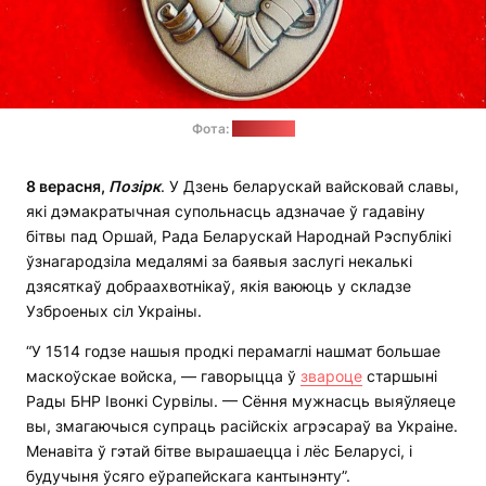
Фота:
Рада БНР
8 верасня,
Позірк
. У Дзень беларускай вайсковай славы,
які дэмакратычная супольнасць адзначае ў гадавіну
бітвы пад Оршай, Рада Беларускай Народнай Рэспублікі
ўзнагародзіла медалямі за баявыя заслугі некалькі
дзясяткаў добраахвотнікаў, якія ваююць у складзе
Узброеных сіл Украіны.
“У 1514 годзе нашыя продкі перамаглі нашмат большае
маскоўскае войска, — гаворыцца ў
звароце
старшыні
Рады БНР Івонкі Сурвілы. — Сёння мужнасць выяўляеце
вы, змагаючыся супраць расійскіх агрэсараў ва Украіне.
Менавіта ў гэтай бітве вырашаецца і лёс Беларусі, і
будучыня ўсяго еўрапейскага кантынэнту”.