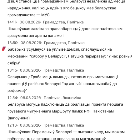
Дзіця становіцца грамадзянінам Беларусі незалежна ад месца
нараджэння, калі хоць адзін з яго бацькоў мае беларускае
грамадзянства — МУС
14:11
08.08.2026
Грамадства, Палітыка
Ціханоўская заклікала праваабаронцаў даць экс-палітвязням
зразумелы алгарытм дапамогі
13:50
08.08.2026
Грамадства, Палітыка
Бабарыка ўсумніўся ва ўплыве дэмсіл, спаслаўшыся на
меркаванні "сяброў у Беларусі", Латушка парыраваў: "У нас розныя
сябры"
13:15
08.08.2026
Грамадства, Палітыка
Севярынец: Трэба мець каманды, гатовыя пры магчымасці
правесці ў рэгіёнах Беларусі "ад акцый і новых вырабаў да
рэформаў"
12:54
08.08.2026
Палітыка, Эканоміка
Беларусь могуць падключыць да рэалізацыі праекта першага
грузавога чыгуначнага маршруту паміж РФ і Пакістанам
(дапоўнена)
12:13
08.08.2026
Грамадства, Палітыка
Ціханоўская: Перамены ў Беларусі — пытанне часу, мы можам
паўплываць на стварэнне новага акна магчымасцяў