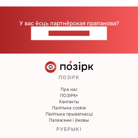
У вас ёсць партнёрская прапанова?
НАПІШЫЦЕ НАМ
ПОЗІРК
Пра нас
ПОЗІРК+
Кантакты
Палітыка cookie
Палітыка прыватнасці
Палажэнні і ўмовы
РУБРЫКІ