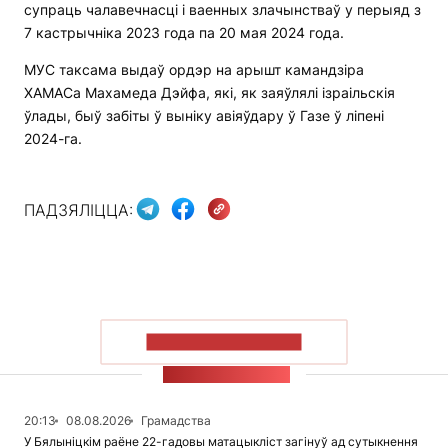
супраць чалавечнасці і ваенных злачынстваў у перыяд з
7 кастрычніка 2023 года па 20 мая 2024 года.
МУС таксама выдаў ордэр на арышт камандзіра
ХАМАСа Махамеда Дэйфа, які, як заяўлялі ізраільскія
ўлады, быў забіты ў выніку авіяўдару ў Газе ў ліпені
2024-га.
ПАДЗЯЛІЦЦА:
ПАКАЗАЦЬ БОЛЬШ
СТУЖКА НАВІН
20:13
08.08.2026
Грамадства
У Бялыніцкім раёне 22-гадовы матацыкліст загінуў ад сутыкнення