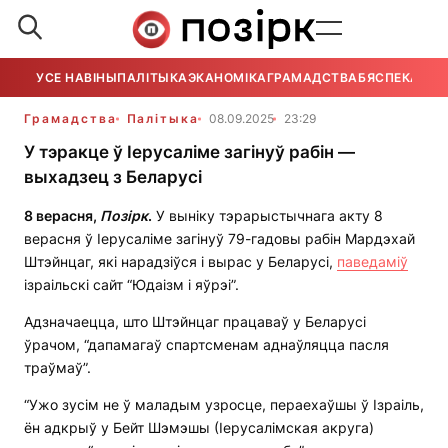
УСЕ НАВІНЫ
ПАЛІТЫКА
ЭКАНОМІКА
ГРАМАДСТВА
БЯСПЕКА
УСЕ
Грамадства
Палітыка
08.09.2025
23:29
У тэракце ў Іерусаліме загінуў рабін —
выхадзец з Беларусі
8 верасня,
Позірк
.
У выніку тэрарыстычнага акту 8
верасня ў Іерусаліме загінуў 79-гадовы рабін Мардэхай
Штэйнцаг, які нарадзіўся і вырас у Беларусі,
паведаміў
ізраільскі сайт “Юдаізм і яўрэі”.
Адзначаецца, што Штэйнцаг працаваў у Беларусі
ўрачом, “дапамагаў спартсменам аднаўляцца пасля
траўмаў”.
“Ужо зусім не ў маладым узросце, пераехаўшы ў Ізраіль,
ён адкрыў у Бейт Шэмэшы (Іерусалімская акруга)