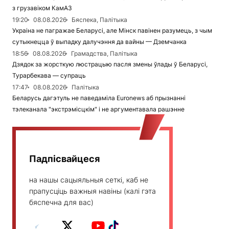
з грузавіком КамАЗ
19:20
08.08.2026
Бяспека, Палітыка
Украіна не пагражае Беларусі, але Мінск павінен разумець, з чым
сутыкнецца ў выпадку далучэння да вайны — Дземчанка
18:56
08.08.2026
Грамадства, Палітыка
Дзядок за жорсткую люстрацыю пасля змены ўлады ў Беларусі,
Турарбекава — супраць
17:47
08.08.2026
Палітыка
Беларусь дагэтуль не паведаміла Euronews аб прызнанні
тэлеканала "экстрэмісцкім" і не аргументавала рашэнне
Падпісвайцеся
на нашы сацыяльныя сеткі, каб не
прапусціць важныя навіны (калі гэта
бяспечна для вас)