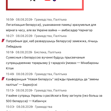
16:56
08.08.2026
Грамадства, Палітыка
Легалізацыя беларусаў, ушанаванне памяці зразумелыя для
мірнага часу, але ва Украіне вайна — амбасадар Чарнагор
16:27
08.08.2026
Грамадства, Палітыка
Патрэбныя ідэі, каб разварушыць беларусаў замежжа, лічыць
Лябедзька
16:18
08.08.2026
Бяспека, Палітыка
Сумесныя з Беларуссю вучэнні будуць прысвечаныя
супрацьдзеянню тэрарызму ў гарадскіх ўмовах — Мінабароны
Кітая
15:46
08.08.2026
Грамадства, Палітыка
Канферэнцыя "Новая Беларусь" заўжды прыводзіць да "змены
палітык" — Баркоўскі
15:13
08.08.2026
Грамадства, Палітыка
У вайне супраць Украіны з расійскага боку загінула ўжо больш за
500 беларусаў — Кабанчук
15:03
08.08.2026
Грамадства