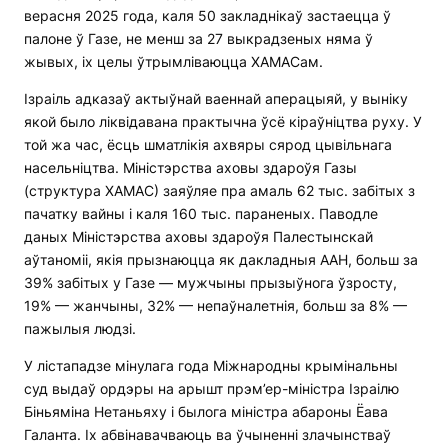
верасня 2025 года, каля 50 закладнікаў застаецца ў
палоне ў Газе, не менш за 27 выкрадзеных няма ў
жывых, іх целы ўтрымліваюцца ХАМАСам.
Ізраіль адказаў актыўнай ваеннай аперацыяй, у выніку
якой было ліквідавана практычна ўсё кіраўніцтва руху. У
той жа час, ёсць шматлікія ахвяры сярод цывільнага
насельніцтва. Міністэрства аховы здароўя Газы
(структура ХАМАС) заяўляе пра амаль 62 тыс. забітых з
пачатку вайны і каля 160 тыс. параненых. Паводле
даных Міністэрства аховы здароўя Палестынскай
аўтаноміі, якія прызнаюцца як дакладныя ААН, больш за
39% забітых у Газе — мужчыны прызыўнога ўзросту,
19% — жанчыны, 32% — непаўналетнія, больш за 8% —
пажылыя людзі.
У лістападзе мінулага года Міжнародны крымінальны
суд выдаў ордэры на арышт прэм’ер-міністра Ізраілю
Біньяміна Нетаньяху і былога міністра абароны Ёава
Галанта. Іх абвінавачваюць ва ўчыненні злачынстваў