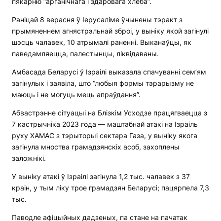
пякарню “арганічнага і здаровага хлеба”.
Раніцай 8 верасня ў Іерусаліме ўчынены тэракт з
прымяненнем агнястрэльнай зброі, у выніку якой загінулі
шэсць чалавек, 10 атрымалі раненні. Выканаўцы, як
паведамляецца, палестынцы, ліквідаваны.
Амбасада Беларусі ў Ізраілі выказала спачуванні сем’ям
загінулых і заявіла, што “любыя формы тэрарызму не
маюць і не могуць мець апраўдання”.
Абвастрэнне сітуацыі на Блізкім Усходзе працягваецца з
7 кастрычніка 2023 года — маштабнай атакі на Ізраіль
руху ХАМАС з тэрыторыі сектара Газа, у выніку якога
загінула мноства грамадзянскіх асоб, захоплены
заложнікі.
У выніку атакі ў Ізраілі загінула 1,2 тыс. чалавек з 37
краін, у тым ліку трое грамадзян Беларусі; пацярпела 7,3
тыс.
Паводле афіцыйных дадзеных, па стане на пачатак