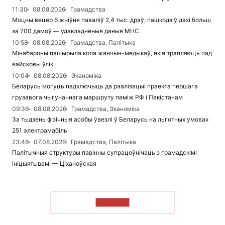
11:30
08.08.2026
Грамадства
Моцны вецер 6 жніўня паваліў 2,4 тыс. дрэў, пашкодзіў дахі больш
за 700 дамоў — удакладненыя даныя МНС
10:58
08.08.2026
Грамадства, Палітыка
Мінабароны пашырыла кола жанчын-медыкаў, якія трапляюць пад
вайсковы ўлік
10:04
08.08.2026
Эканоміка
Беларусь могуць падключыць да рэалізацыі праекта першага
грузавога чыгуначнага маршруту паміж РФ і Пакістанам
09:36
08.08.2026
Грамадства, Эканоміка
За тыдзень фізічныя асобы ўвезлі ў Беларусь на льготных умовах
251 электрамабіль
23:48
07.08.2026
Грамадства, Палітыка
Палітычныя структуры павінны супрацоўнічаць з грамадскімі
ініцыятывамі — Ціханоўская
ЧЫТАЦЬ