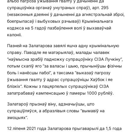
альбо пагроза ўжывання гвалту ў дачыненні да
супрацоўніка органаў унутраных спраў), арт. 295
(незаконныя дзеянні ў дачыненні да агнястрэльнай зброі,
боепрыпасаў і выбуховых рэчываў) Крымінальнага
кодэкса на 5 гадоў пазбаўлення волі ў выхаваўчай
калоніі.
Пазней на Залатарова завялі яшчэ адну крымінальную
справу. Паводле яе матэрыялаў, малады чалавек
“наўмысна зрабіў падножку супрацоўніку СІЗА Лучкіну”,
потым схапіў яго “за валасы і шыю, прычыніўшы фізічны
боль і нанёсшы пабоі”, а таксама “выказаў пагрозу
ўжывання гвалту ў адрас супрацоўніцы Хаўбок і яе
блізкіх”. Кожны з пацярпелых супрацоўнікаў СІЗА
запатрабаваў кампенсацыю ў памеры 1000 рублёў.
Залатароў прызнаў віну, адзначыўшы, што
супраціўляўся, а абразлівыя словы “вымавіў на
эмоцыях”.
12 ліпеня 2021 года Залатарова прыгаварылі да 1,5 года