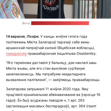
Фота:
сайт праваабарончага цэнтру "Вясна"
14 верасня,
Позірк
.
У канцы жніўня гэтага года
палітвязень Мікіта Залатароў парэзаў сабе вены
аршанскай папраўчай калоніі (Віцебская вобласць),
паведамляе
праваабарончая ініцыятыва Dissidentby.
“Яго тэрмінова даставілі ў бальніцу, дзе наклалі швы.
Мікіта жывы, але яго стан выклікае сур’ёзную
занепакоенасць. Мы патрабуем неадкладнага
вызвалення палітвязня”, — заяўляюць праваабаронцы.
Залатарова затрымалі 11 жніўня 2020 года. Яму
прад’явілі крымінальнае абвінавачванне ва ўзросце 16
гадоў. Ён быў асуджаны паводле ч. 1 арт. 293
(арганізацыя масавых беспарадкаў), арт. 364 (гвалт