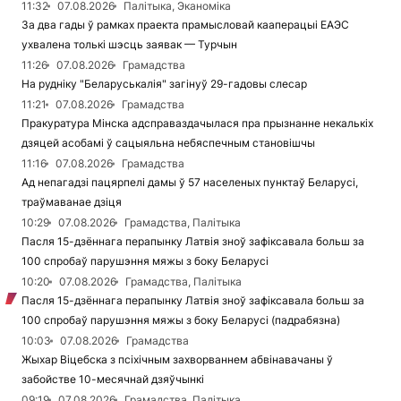
11:32
07.08.2026
Палітыка, Эканоміка
За два гады ў рамках праекта прамысловай кааперацыі ЕАЭС
ухвалена толькі шэсць заявак — Турчын
11:26
07.08.2026
Грамадства
На рудніку "Беларуськалія" загінуў 29-гадовы слесар
11:21
07.08.2026
Грамадства
Пракуратура Мінска адсправаздачылася пра прызнанне некалькіх
дзяцей асобамі ў сацыяльна небяспечным становішчы
11:16
07.08.2026
Грамадства
Ад непагадзі пацярпелі дамы ў 57 населеных пунктаў Беларусі,
траўмаванае дзіця
10:29
07.08.2026
Грамадства, Палітыка
Пасля 15-дзённага перапынку Латвія зноў зафіксавала больш за
100 спробаў парушэння мяжы з боку Беларусі
10:20
07.08.2026
Грамадства, Палітыка
Пасля 15-дзённага перапынку Латвія зноў зафіксавала больш за
100 спробаў парушэння мяжы з боку Беларусі (падрабязна)
10:03
07.08.2026
Грамадства
Жыхар Віцебска з псіхічным захворваннем абвінавачаны ў
забойстве 10-месячнай дзяўчынкі
09:19
07.08.2026
Грамадства, Палітыка