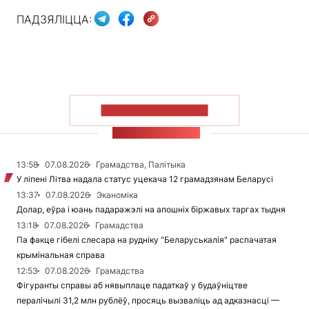
ПАДЗЯЛІЦЦА:
ПАКАЗАЦЬ БОЛЬШ
СТУЖКА НАВІН
13:58
07.08.2026
Грамадства, Палітыка
У ліпені Літва надала статус уцекача 12 грамадзянам Беларусі
13:37
07.08.2026
Эканоміка
Долар, еўра і юань падаражэлі на апошніх біржавых таргах тыдня
13:18
07.08.2026
Грамадства
Па факце гібелі слесара на рудніку "Беларуськалія" распачатая
крымінальная справа
12:53
07.08.2026
Грамадства
Фігуранты справы аб нявыплаце падаткаў у будаўніцтве
пералічылі 31,2 млн рублёў, просяць вызваліць ад адказнасці —