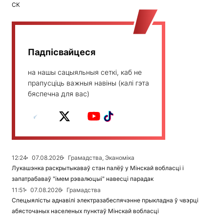
СК
Падпісвайцеся
на нашы сацыяльныя сеткі, каб не
прапусціць важныя навіны (калі гэта
бяспечна для вас)
12:24
07.08.2026
Грамадства, Эканоміка
Лукашэнка раскрытыкаваў стан палёў у Мінскай вобласці і
запатрабаваў "імем рэвалюцыі" навесці парадак
11:51
07.08.2026
Грамадства
Спецыялісты аднавілі электразабеспячэнне прыкладна ў чвэрці
абясточаных населеных пунктаў Мінскай вобласці