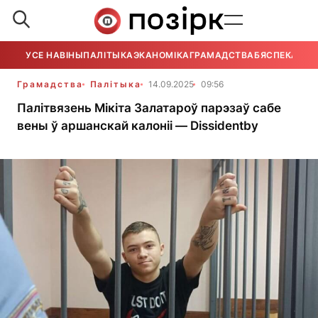
УСЕ НАВІНЫ
ПАЛІТЫКА
ЭКАНОМІКА
ГРАМАДСТВА
БЯСПЕКА
УСЕ
Грамадства
Палітыка
14.09.2025
09:56
Палітвязень Мікіта Залатароў парэзаў сабе
вены ў аршанскай калоніі — Dissidentby