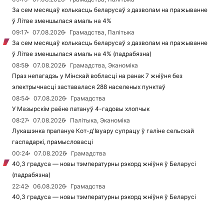
За сем месяцаў колькасць беларусаў з дазволам на пражыванне
ў Літве зменшылася амаль на 4%
09:17
07.08.2026
Грамадства, Палітыка
За сем месяцаў колькасць беларусаў з дазволам на пражыванне
ў Літве зменшылася амаль на 4% (падрабязна)
08:58
07.08.2026
Грамадства, Эканоміка
Праз непагадзь у Мінскай вобласці на ранак 7 жніўня без
электрычнасці заставалася 288 населеных пунктаў
08:54
07.08.2026
Грамадства
У Мазырскім раёне патануў 4-гадовы хлопчык
08:27
07.08.2026
Палітыка, Эканоміка
Лукашэнка прапануе Кот-д'Івуару супрацу ў галіне сельскай
гаспадаркі, прамысловасці
00:24
07.08.2026
Грамадства
40,3 градуса — новы тэмпературны рэкорд жніўня ў Беларусі
(падрабязна)
22:42
06.08.2026
Грамадства
40,3 градуса — новы тэмпературны рэкорд жніўня ў Беларусі