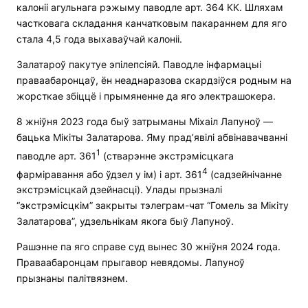
калоніі агульнага рэжыму паводле арт. 364 КК. Шляхам
частковага складання канчатковым пакараннем для яго
стала 4,5 года выхаваўчай калоніі.
Залатароў пакутуе эпілепсіяй. Паводле інфармацыі
праваабаронцаў, ён неаднаразова скардзіўся родным на
жорсткае збіццё і прымяненне да яго электрашокера.
8 жніўня 2023 года быў затрыманы Міхаіл Лапуноў —
бацька Мікіты Залатарова. Яму прад’явілі абвінавачванні
1
паводле арт. 361
(стварэнне экстрэмісцкага
4
фарміравання або ўдзел у ім) і арт. 361
(садзейнічанне
экстрэмісцкай дзейнасці). Улады прызналі
“экстрэмісцкім” закрыты тэлеграм-чат “Гомель за Мікіту
Залатарова”, удзельнікам якога быў Лапуноў.
Рашэнне па яго справе суд вынес 30 жніўня 2024 года.
Праваабаронцам прыгавор невядомы. Лапуноў
прызнаны палітвязнем.