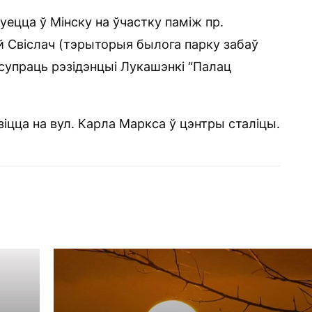
ецца ў Мінску на ўчастку паміж пр.
й Свіслач (тэрыторыя былога парку забаў
супраць рэзідэнцыі Лукашэнкі “Палац
іцца на вул. Карла Маркса ў цэнтры сталіцы.