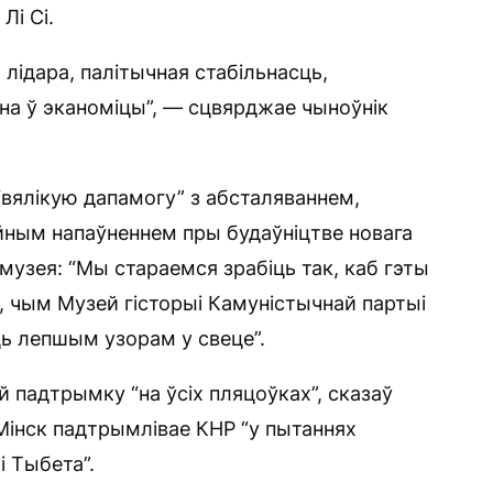
Лі Сі.
 лідара, палітычная стабільнасць,
на ў эканоміцы”, — сцвярджае чыноўнік
“вялікую дапамогу” з абсталяваннем,
ным напаўненнем пры будаўніцтве новага
музея: “Мы стараемся зрабіць так, каб гэты
 чым Музей гісторыі Камуністычнай партыі
ыць лепшым узорам у свеце”.
й падтрымку “на ўсіх пляцоўках”, сказаў
 Мінск падтрымлівае КНР “у пытаннях
і Тыбета”.