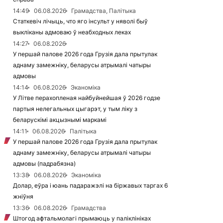
14:49
06.08.2026
Грамадства, Палітыка
Статкевіч лічыць, что яго інсульт у няволі быў
выкліканы адмоваю ў неабходных леках
14:27
06.08.2026
У першай палове 2026 года Грузія дала прытулак
аднаму замежніку, беларусы атрымалі чатыры
адмовы
14:14
06.08.2026
Эканоміка
У Літве перахопленая найбуйнейшая ў 2026 годзе
партыя нелегальных цыгарэт, у тым ліку з
беларускімі акцызнымі маркамі
14:11
06.08.2026
Палітыка
У першай палове 2026 года Грузія дала прытулак
аднаму замежніку, беларусы атрымалі чатыры
адмовы (падрабязна)
13:38
06.08.2026
Эканоміка
Долар, еўра і юань падаражэлі на біржавых таргах 6
жніўня
13:36
06.08.2026
Грамадства
Штогод афтальмолагі прымаюць у паліклініках