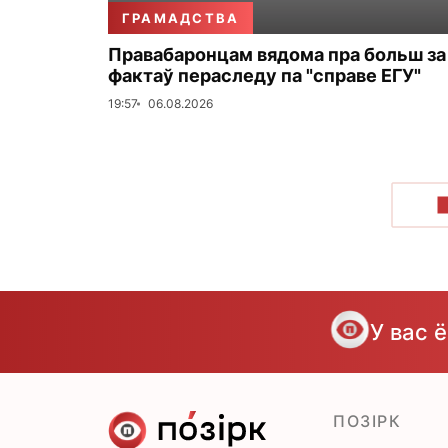
ГРАМАДСТВА
Правабаронцам вядома пра больш за
фактаў пераследу па "справе ЕГУ"
19:57
06.08.2026
У вас 
ПОЗІРК