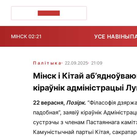
ПОЗІРК+
УСЕ НАВІНЫ
П
МІНСК 02:21
Палітыка
22.09.2025
21:09
Мінск і Кітай аб’ядноўва
кіраўнік адміністрацыі Л
22 верасня,
Позірк
.
“Філасофія дзяржаў
падобная”, заявіў кіраўнік Адміністра
сустрэчы з членам Пастаяннага каміт
Камуністычнай партыі Кітая, сакрата