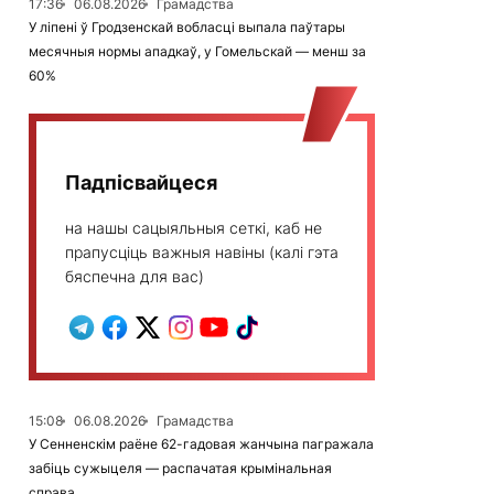
17:36
06.08.2026
Грамадства
У ліпені ў Гродзенскай вобласці выпала паўтары
месячныя нормы ападкаў, у Гомельскай — менш за
60%
Падпісвайцеся
на нашы сацыяльныя сеткі, каб не
прапусціць важныя навіны (калі гэта
бяспечна для вас)
15:08
06.08.2026
Грамадства
У Сенненскім раёне 62-гадовая жанчына пагражала
забіць сужыцеля — распачатая крымінальная
справа