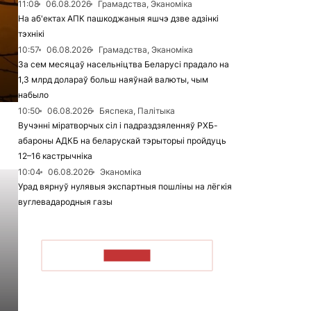
11:08
06.08.2026
Грамадства, Эканоміка
На аб'ектах АПК пашкоджаныя яшчэ дзве адзінкі
тэхнікі
10:57
06.08.2026
Грамадства, Эканоміка
За сем месяцаў насельніцтва Беларусі прадало на
1,3 млрд долараў больш наяўнай валюты, чым
набыло
10:50
06.08.2026
Бяспека, Палітыка
Вучэнні міратворчых сіл і падраздзяленняў РХБ-
абароны АДКБ на беларускай тэрыторыі пройдуць
12–16 кастрычніка
10:04
06.08.2026
Эканоміка
Урад вярнуў нулявыя экспартныя пошліны на лёгкія
вуглевадародныя газы
ЧЫТАЦЬ