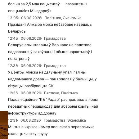
больш за 2,5 млн пацыентаў — пазаштатны
спецыяліст Мінздароўя
13:05
06.08.2026
Палітыка, Эканоміка
Прэзідэнт Алжыра можа неўзабаве наведаць
Беларусь
12:42
06.08.2026
Грамадства
Беларус арыштаваны ў Варшаве на падставе
падазрэння ў захоўванні і збыце наркотыкаў і
псіхатропаў
12:38
06.08.2026
Грамадства
У цэнтры Мінска на дзяўчыну ўпалі галіны
надламанага дрэва — пацярпелая ў бальніцы, у
сітуацыі разбіраецца СК
12:35
06.08.2026
Бяспека, Палітыка
Падсанкцыйнае "КБ "Радар" распрацавала новы
перадатчык перашкодаў для абароны крытычнай
інфраструктуры ад дронаў
12:31
06.08.2026
Грамадства, Эканоміка
Мытня выкрыла намер польскага перавозчыка
схаваць частку грузу