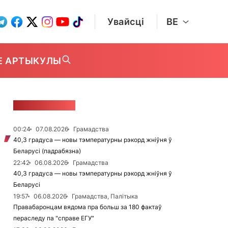
Увайсці
BE
Е АРТЫКУЛЫ
СТУЖКА НАВІН
00:24
07.08.2026
Грамадства
40,3 градуса — новы тэмпературны рэкорд жніўня ў
Беларусі (падрабязна)
22:42
06.08.2026
Грамадства
40,3 градуса — новы тэмпературны рэкорд жніўня ў
Беларусі
19:57
06.08.2026
Грамадства, Палітыка
Правабаронцам вядома пра больш за 180 фактаў
пераследу па "справе ЕГУ"