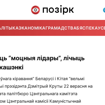
АЛІТЫКА
ЭКАНОМІКА
ГРАМАДСТВА
БЯСПЕКА
УС
юць “моцныя лідары”, лічыць
укашэнкі
нага кіравання” Беларусі і Кітая “вельмі
цыі прэзідэнта Дзмітрый Круты 22 верасня на
эта палітбюро Цэнтральнага камітэта
ром Цэнтральнай камісіі Камуністычнай