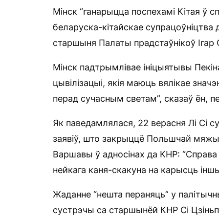
Мінск “ганарыцца поспехамі Кітая ў 
беларуска-кітайскае супрацоўніцтва д
старшыня Палаты прадстаўнікоў Ігар 
Мінск падтрымлівае ініцыятывы Пекін
цывілізацыі, якія маюць вялікае знач
перад сучасным светам”, сказаў ён, 
Як паведамлялася, 22 верасня Лі Сі 
заявіў, што закрыццё Польшчай мяж
Варшавы ў адносінах да КНР: “Справа 
нейкага каня-скакуна на карысць інш
Жаданне “нешта пераняць” у палітычн
сустрэчы са старшынёй КНР Сі Цзіньпі