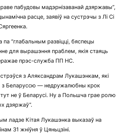
справе пабудовы мадэрнізаванай дзяржавы”,
ынамічна расце, заявіў на сустрэчы з Лі Сі
Сяргеенка.
а па “глабальным развіцці, бяспецы
энне для вырашэння праблем, якія стаяць
перажае прэс-служба ПП НС.
сустрэўся з Аляксандрам Лукашэнкам, які
ы з Беларуссю — недружалюбны крок
тут не ў Беларусі. Ну а Польшча грае ролю
ых дзяржаў”.
ым ладзе Кітая Лукашэнка выказаў на
нам 31 жніўня ў Цяньцзіні.