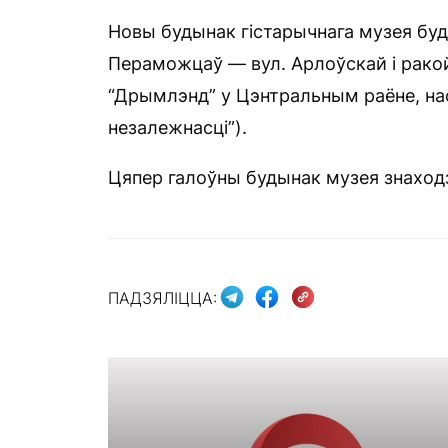
Новы будынак гістарычнага музея буду
Пераможцаў — вул. Арлоўскай і рако
“Дрымлэнд” у Цэнтральным раёне, на
незалежнасці”).
Цяпер галоўны будынак музея знаходз
ПАДЗЯЛІЦЦА: