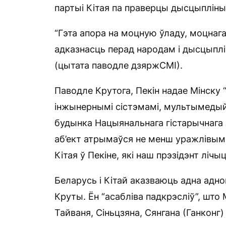
партыі Кітая па праверцы дысцыпліны 
“Гэта апора на моцную ўладу, моцнага
адказнасць перад народам і дысцыплі
(цытата паводле дзяржСМІ).
Паводле Крутога, Пекін надае Мінску 
інжынернымі сістэмамі, мультымедый
будынка Нацыянальнага гістарычнага 
аб’ект атрымаўся не менш уражлівым,
Кітая ў Пекіне, які наш прэзідэнт ліч
Беларусь і Кітай аказваюць адна адно
Круты. Ён “асабліва падкрэсліў”, што
Тайваня, Сіньцзяна, Сянгана (Ганконг) 