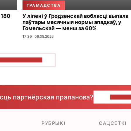
ГРАМАДСТВА
 180
У ліпені ў Гродзенскай вобласці выпала
паўтары месячныя нормы ападкаў, у
Гомельскай — менш за 60%
17:36
06.08.2026
ПАКАЗАЦЬ БОЛЬШ
ёсць партнёрская прапанова?
НАПІШЫ
РУБРЫКІ
САЦСЕТКІ