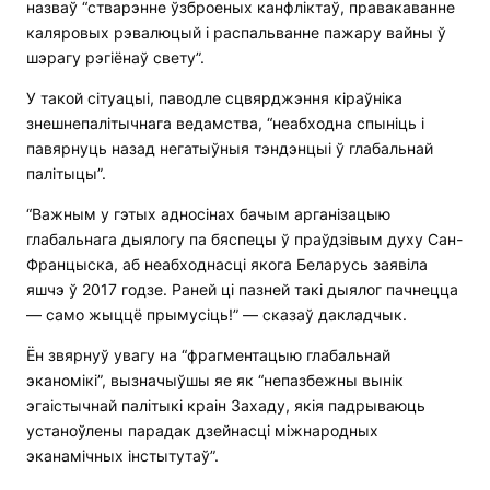
назваў “стварэнне ўзброеных канфліктаў, правакаванне
каляровых рэвалюцый і распальванне пажару вайны ў
шэрагу рэгіёнаў свету”.
У такой сітуацыі, паводле сцвярджэння кіраўніка
знешнепалітычнага ведамства, “неабходна спыніць і
павярнуць назад негатыўныя тэндэнцыі ў глабальнай
палітыцы”.
“Важным у гэтых адносінах бачым арганізацыю
глабальнага дыялогу па бяспецы ў праўдзівым духу Сан-
Францыска, аб неабходнасці якога Беларусь заявіла
яшчэ ў 2017 годзе. Раней ці пазней такі дыялог пачнецца
— само жыццё прымусіць!” — сказаў дакладчык.
Ён звярнуў увагу на “фрагментацыю глабальнай
эканомікі”, вызначыўшы яе як “непазбежны вынік
эгаістычнай палітыкі краін Захаду, якія падрываюць
устаноўлены парадак дзейнасці міжнародных
эканамічных інстытутаў”.