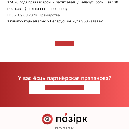
З 2020 года праваабаронцы зафіксавалі ў Беларусі больш за 100
тыс. фактаў палітычнага пераследу
11:55
09.08.2026
Грамадства
З пачатку года ад агню ў Беларусі загінула 350 чалавек
ЧЫТАЦЬ
У вас ёсць партнёрская прапанова?
НАПІШЫЦЕ НАМ
ПОЗІРК