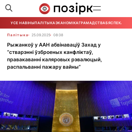
УСЕ НАВІНЫ
ПАЛІТЫКА
ЭКАНОМІКА
ГРАМАДСТВА
БЯСПЕКА
УСЕ
Палітыка
25.09.2025
08:38
Рыжанкоў у ААН абвінаваціў Захад у
“стварэнні ўзброеных канфліктаў,
правакаванні каляровых рэвалюцый,
распальванні пажару вайны”