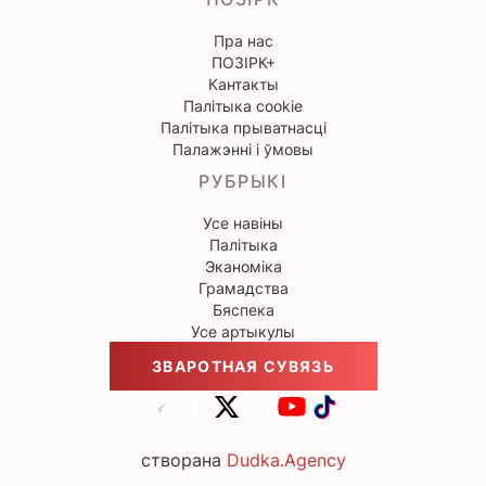
Пра нас
ПОЗІРК+
Кантакты
Палітыка cookie
Палітыка прыватнасці
Палажэнні і ўмовы
РУБРЫКІ
Усе навіны
Палітыка
Эканоміка
Грамадства
Бяспека
Усе артыкулы
ЗВАРОТНАЯ СУВЯЗЬ
створана
Dudka.Agency