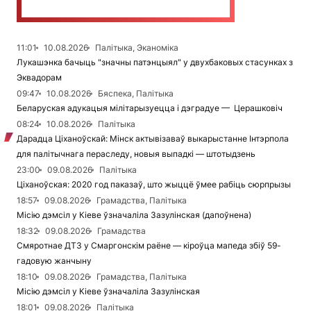
11:01
10.08.2026
Палітыка, Эканоміка
Лукашэнка бачыць "значны патэнцыял" у двухбаковых стасунках з
Эквадорам
09:47
10.08.2026
Бяспека, Палітыка
Беларуская адукацыя мілітарызуецца і дэградуе — Церашковіч
08:24
10.08.2026
Палітыка
Дарадца Ціханоўскай: Мінск актывізаваў выкарыстанне Інтэрпола
для палітычнага пераследу, новыя выпадкі — штотыдзень
23:00
09.08.2026
Палітыка
Ціханоўская: 2020 год паказаў, што жыццё ўмее рабіць сюрпрызы
18:57
09.08.2026
Грамадства, Палітыка
Місію дэмсіл у Кіеве ўзначаліла Зазулінская (дапоўнена)
18:32
09.08.2026
Грамадства
Смяротнае ДТЗ у Смаргонскім раёне — кіроўца мапеда збіў 59-
гадовую жанчыну
18:10
09.08.2026
Грамадства, Палітыка
Місію дэмсіл у Кіеве ўзначаліла Зазулінская
18:01
09.08.2026
Палітыка