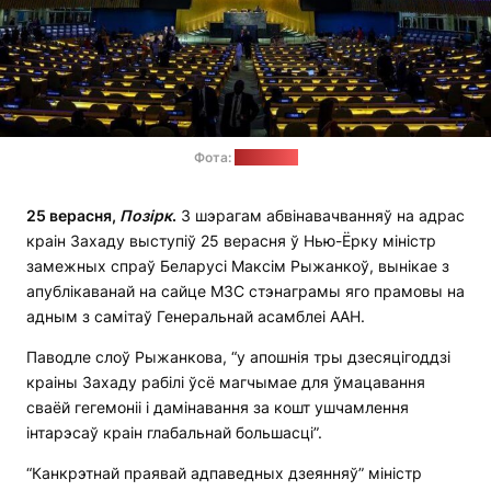
Фота:
сайт ААН
25 верасня,
Позірк
.
З шэрагам абвінавачванняў на адрас
краін Захаду выступіў 25 верасня ў Нью-Ёрку міністр
замежных спраў Беларусі Максім Рыжанкоў, вынікае з
апублікаванай на сайце МЗС стэнаграмы яго прамовы на
адным з самітаў Генеральнай асамблеі ААН.
Паводле слоў Рыжанкова, “у апошнія тры дзесяцігоддзі
краіны Захаду рабілі ўсё магчымае для ўмацавання
сваёй гегемоніі і дамінавання за кошт ушчамлення
інтарэсаў краін глабальнай большасці”.
“Канкрэтнай праявай адпаведных дзеянняў” міністр