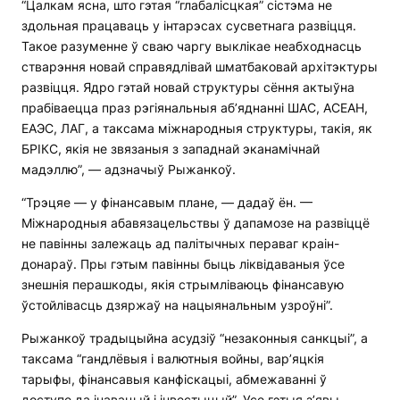
“Цалкам ясна, што гэтая “глабалісцкая” сістэма не
здольная працаваць у інтарэсах сусветнага развіцця.
Такое разуменне ў сваю чаргу выклікае неабходнасць
стварэння новай справядлівай шматбаковай архітэктуры
развіцця. Ядро гэтай новай структуры сёння актыўна
прабіваецца праз рэгіянальныя аб’яднанні ШАС, АСЕАН,
ЕАЭС, ЛАГ, а таксама міжнародныя структуры, такія, як
БРІКС, якія не звязаныя з западнай эканамічнай
мадэллю”, — адзначыў Рыжанкоў.
“Трэцяе — у фінансавым плане, — дадаў ён. —
Міжнародныя абавязацельствы ў дапамозе на развіццё
не павінны залежаць ад палітычных пераваг краін-
донараў. Пры гэтым павінны быць ліквідаваныя ўсе
знешнія перашкоды, якія стрымліваюць фінансавую
ўстойлівасць дзяржаў на нацыянальным узроўні”.
Рыжанкоў традыцыйна асудзіў “незаконныя санкцыі”, а
таксама “гандлёвыя і валютныя войны, вар’яцкія
тарыфы, фінансавыя канфіскацыі, абмежаванні ў
доступе да інавацый і інвестыцый”. Усе гэтыя з’явы,