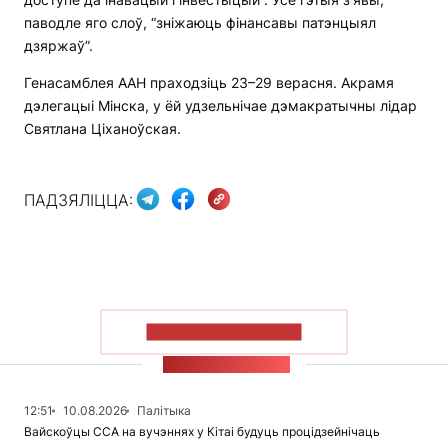
паводле яго слоў, “зніжаюць фінансавы патэнцыял
дзяржаў”.
Генасамблея ААН праходзіць 23–29 верасня. Акрамя
дэлегацыі Мінска, у ёй удзельнічае дэмакратычны лідар
Святлана Ціханоўская.
ПАДЗЯЛІЦЦА:
ПАКАЗАЦЬ БОЛЬШ
СТУЖКА НАВІН
12:51
10.08.2026
Палітыка
Вайскоўцы ССА на вучэннях у Кітаі будуць процідзейнічаць