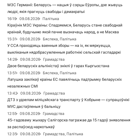
МЗС Германіі: Беларусь — нацыя ў сэрцы Еўропы, дзе жывуць
людзі, якія прагнуць свабоды і дэмакратыі
16:19
09.08.2026
Палітыка
Кіраўнік МЗС Украіны: Спадзяемся, Беларусь стане свабоднай
краінай, будучыню якой пачне вызначаць народ, а не Масква
15:31
09.08.2026
Бяспека, Палітыка
У ССА праходзяць ваенныя зборы — на іх, як мяркуецца,
выкліканыя нядобрасумленныя работнікі сельскай гаспадаркі
14:26
09.08.2026
Грамадства
Двое беларускіх альпіністаў зніклі ў гарах Кыргызстана
13:51
09.08.2026
Бяспека, Палітыка
Латушка заклікаў краіны ЕС павялічыць падтрымку беларускіх
незалежных СМІ
13:42
09.08.2026
Грамадства
ДТЗ з удзелам міліцэйскага транспарту ў Кобрыне — супрацоўнікі
МУС дастаўленыя ў бальніцу
12:55
09.08.2026
Грамадства
45-гадоваму жыхару Салігорска пагражае да 15 гадоў зняволення
за распаўсюд наркотыкаў
12:35
09.08.2026
Грамадства, Палітыка