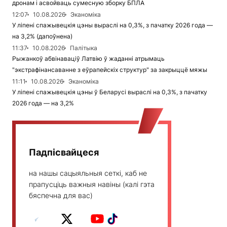
дронам і асвойваць сумесную зборку БПЛА
12:07
10.08.2026
Эканоміка
У ліпені спажывецкія цэны выраслі на 0,3%, з пачатку 2026 года —
на 3,2% (дапоўнена)
11:37
10.08.2026
Палітыка
Рыжанкоў абвінаваціў Латвію ў жаданні атрымаць
"экстрафінансаванне з еўрапейскіх структур" за закрыццё мяжы
11:11
10.08.2026
Эканоміка
У ліпені спажывецкія цэны ў Беларусі выраслі на 0,3%, з пачатку
2026 года — на 3,2%
Падпісвайцеся
на нашы сацыяльныя сеткі, каб не
прапусціць важныя навіны (калі гэта
бяспечна для вас)