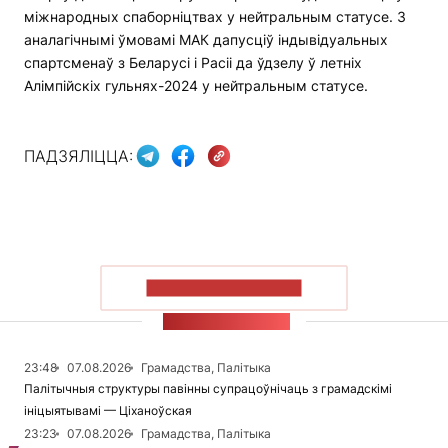
міжнародных спаборніцтвах у нейтральным статусе. З
аналагічнымі ўмовамі МАК дапусціў індывідуальных
спартсменаў з Беларусі і Расіі да ўдзелу ў летніх
Алімпійскіх гульнях-2024 у нейтральным статусе.
ПАДЗЯЛІЦЦА:
ПАКАЗАЦЬ БОЛЬШ
СТУЖКА НАВІН
23:48
07.08.2026
Грамадства, Палітыка
Палітычныя структуры павінны супрацоўнічаць з грамадскімі
ініцыятывамі — Ціханоўская
23:23
07.08.2026
Грамадства, Палітыка