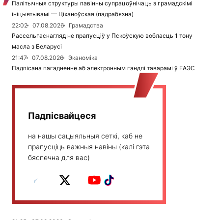
Палітычныя структуры павінны супрацоўнічаць з грамадскімі
ініцыятывамі — Ціханоўская (падрабязна)
22:02
07.08.2026
Грамадства
Рассельгаснагляд не прапусціў у Пскоўскую вобласць 1 тону
масла з Беларусі
21:47
07.08.2026
Эканоміка
Падпісана пагадненне аб электронным гандлі таварамі ў ЕАЭС
Падпісвайцеся
на нашы сацыяльныя сеткі, каб не
прапусціць важныя навіны (калі гэта
бяспечна для вас)