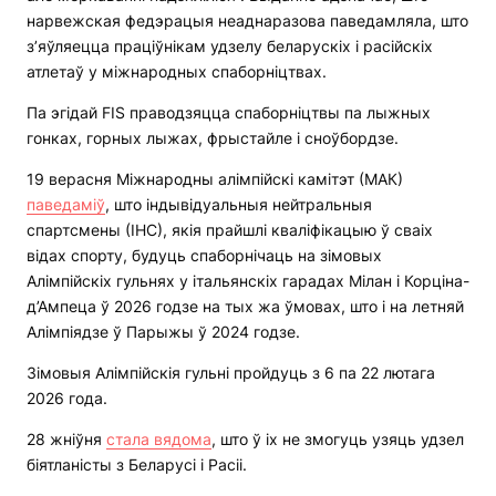
нарвежская федэрацыя неаднаразова паведамляла, што
з’яўляецца праціўнікам удзелу беларускіх і расійскіх
атлетаў у міжнародных спаборніцтвах.
Па эгідай FIS праводзяцца спаборніцтвы па лыжных
гонках, горных лыжах, фрыстайле і сноўбордзе.
19 верасня Міжнародны алімпійскі камітэт (МАК)
паведаміў
, што індывідуальныя нейтральныя
спартсмены (ІНС), якія прайшлі кваліфікацыю ў сваіх
відах спорту, будуць спаборнічаць на зімовых
Алімпійскіх гульнях у італьянскіх гарадах Мілан і Корціна-
д’Ампеца ў 2026 годзе на тых жа ўмовах, што і на летняй
Алімпіядзе ў Парыжы ў 2024 годзе.
Зімовыя Алімпійскія гульні пройдуць з 6 па 22 лютага
2026 года.
28 жніўня
стала вядома
, што ў іх не змогуць узяць удзел
біятланісты з Беларусі і Расіі.