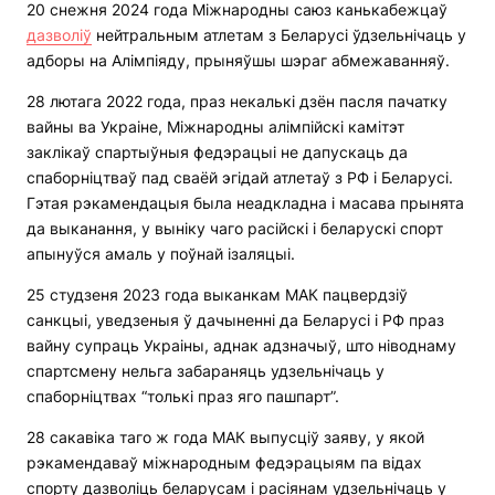
20 снежня 2024 года Міжнародны саюз канькабежцаў
дазволіў
нейтральным атлетам з Беларусі ўдзельнічаць у
адборы на Алімпіяду, прыняўшы шэраг абмежаванняў.
28 лютага 2022 года, праз некалькі дзён пасля пачатку
вайны ва Украіне, Міжнародны алімпійскі камітэт
заклікаў спартыўныя федэрацыі не дапускаць да
спаборніцтваў пад сваёй эгідай атлетаў з РФ і Беларусі.
Гэтая рэкамендацыя была неадкладна і масава прынята
да выканання, у выніку чаго расійскі і беларускі спорт
апынуўся амаль у поўнай ізаляцыі.
25 студзеня 2023 года выканкам МАК пацвердзіў
санкцыі, уведзеныя ў дачыненні да Беларусі і РФ праз
вайну супраць Украіны, аднак адзначыў, што ніводнаму
спартсмену нельга забараняць удзельнічаць у
спаборніцтвах “толькі праз яго пашпарт”.
28 сакавіка таго ж года МАК выпусціў заяву, у якой
рэкамендаваў міжнародным федэрацыям па відах
спорту дазволіць беларусам і расіянам удзельнічаць у