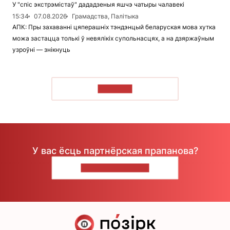
У "спіс экстрэмістаў" дададзеныя яшчэ чатыры чалавекі
15:34
07.08.2026
Грамадства, Палітыка
АПК: Пры захаванні цяперашніх тэндэнцый беларуская мова хутка
можа застацца толькі ў невялікіх супольнасцях, а на дзяржаўным
узроўні — знікнуць
ЧЫТАЦЬ
У вас ёсць партнёрская прапанова?
НАПІШЫЦЕ НАМ