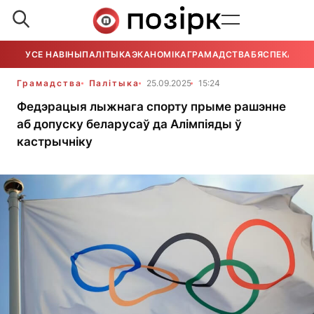
УСЕ НАВІНЫ
ПАЛІТЫКА
ЭКАНОМІКА
ГРАМАДСТВА
БЯСПЕКА
УСЕ
Грамадства
Палітыка
25.09.2025
15:24
Федэрацыя лыжнага спорту прыме рашэнне
аб допуску беларусаў да Алімпіяды ў
кастрычніку