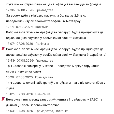
Лукашэнка: Стрымліванне цэн і інфляцыі застаецца за ўрадам
17:30
07.08.2026
Грамадства
За восем дзён у міліцыю паступіла больш за 2,5 тыс.
паведамленняў аб званках тэлефонных махляроў
17:15
07.08.2026
Палітыка
Вайскова-палітычнае кіраўніцтва Беларусі будзе прыцягнута да
адказнасці за саўдзел у расійскай агрэсіі — Латушка
17:07
07.08.2026
Палітыка
Вайскова-палітычнае кіраўніцтва Беларусі будзе прыцягнута да
адказнасці за саўдзел у расійскай агрэсіі — Латушка (падрабязна)
16:43
07.08.2026
Грамадства
Тры чалавекі памерлі ў Быхаве — следства мяркуе атручэнне
сурагатным алкаголем
16:26
07.08.2026
Грамадства
14-гадовы школьнік абстраляў з пнеўматычнага пісталета кіёск у
Лідзе
16:02
07.08.2026
Эканоміка
Беларусь пяты месяц запар з'яўляецца аўтсайдарам у ЕАЭС па
дынаміцы прамысловай вытворчасці
15:53
07.08.2026
Грамадства, Палітыка