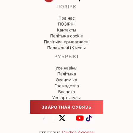
ПОЗІРК
Пра нас
ПОЗІРК+
Кантакты
Палітыка cookie
Палітыка прыватнасці
Палажэнні і ўмовы
РУБРЫКІ
Усе навіны
Палітыка
Эканоміка
Грамадства
Бяспека
Усе артыкулы
ЗВАРОТНАЯ СУВЯЗЬ
створана
Dudka.Agency