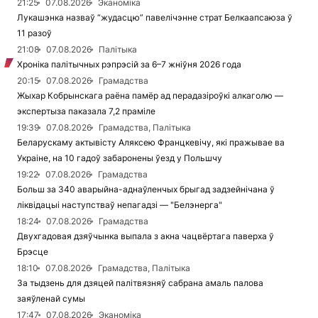
21:25
07.08.2026
Эканоміка
Лукашэнка назваў “жудасцю” павелічэнне страт Белкаапсаюза ў
11 разоў
21:08
07.08.2026
Палітыка
Хроніка палітычных рэпрэсій за 6–7 жніўня 2026 года
20:15
07.08.2026
Грамадства
Жыхар Кобрынскага раёна памёр ад перадазіроўкі алкаголю —
экспертыза паказала 7,2 праміле
19:39
07.08.2026
Грамадства, Палітыка
Беларускаму актывісту Аляксею Францкевічу, які пражывае ва
Украіне, на 10 гадоў забаронены ўезд у Польшчу
19:22
07.08.2026
Грамадства
Больш за 340 аварыйна-аднаўленчых брыгад задзейнічана ў
ліквідацыі наступстваў непагадзі — "Белэнерга"
18:24
07.08.2026
Грамадства
Двухгадовая дзяўчынка выпала з акна чацвёртага паверха ў
Брэсце
18:10
07.08.2026
Грамадства, Палітыка
За тыдзень для дзяцей палітвязняў сабрана амаль палова
заяўленай сумы
17:47
07.08.2026
Эканоміка