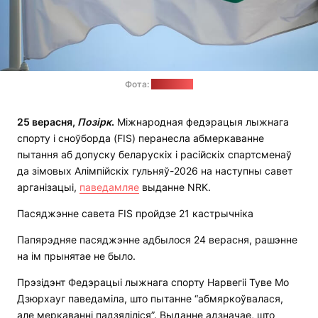
Фота:
сайт МАК
2
5
верасня,
Позірк
.
Міжнародная федэрацыя лыжнага
спорту і сноўборда (FIS) перанесла абмеркаванне
пытання аб допуску беларускіх і расійскіх спартсменаў
да зімовых Алімпійскіх гульняў-2026 на наступны савет
арганізацыі,
паведамляе
выданне NRK.
Пасяджэнне савета FIS пройдзе 21 кастрычніка
Папярэдняе пасяджэнне адбылося 24 верасня, рашэнне
на ім прынятае не было.
Прэзідэнт Федэрацыі лыжнага спорту Нарвегіі Туве Мо
Дзюрхауг паведаміла, што пытанне “абмяркоўвалася,
але меркаванні падзяліліся”. Выданне адзначае, што