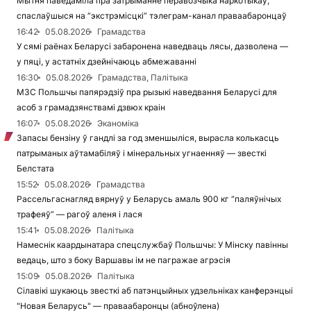
Мытня паведаміла пра затрыманне перавозчыка наркотыкаў,
спаслаўшыся на “экстрэмісцкі” тэлеграм-канал праваабаронцаў
16:42
05.08.2026
Грамадства
У сямі раёнах Беларусі забаронена наведваць лясы, дазволена —
у пяці, у астатніх дзейнічаюць абмежаванні
16:30
05.08.2026
Грамадства, Палітыка
МЗС Польшчы папярэдзіў пра рызыкі наведвання Беларусі для
асоб з грамадзянствамі дзвюх краін
16:07
05.08.2026
Эканоміка
Запасы бензіну ў гандлі за год зменшыліся, вырасла колькасць
патрыманых аўтамабіляў і мінеральных угнаенняў — звесткі
Белстата
15:52
05.08.2026
Грамадства
Рассельгаснагляд вярнуў у Беларусь амаль 900 кг “паляўнічых
трафеяў” — рагоў аленя і лася
15:41
05.08.2026
Палітыка
Намеснік каардынатара спецслужбаў Польшчы: У Мінску павінны
ведаць, што з боку Варшавы ім не пагражае агрэсія
15:09
05.08.2026
Палітыка
Сілавікі шукаюць звесткі аб патэнцыйных удзельніках канферэнцыі
"Новая Беларусь" — праваабаронцы (абноўлена)