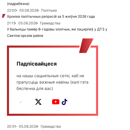
(падрабязна)
22:00
05.08.2026
Палітыка
Хроніка палітычных рэпрэсій за 5 жніўня 2026 года
21:15
05.08.2026
Грамадства
У бальніцы памёр 8-гадовы хлопчык, які пацярпеў у ДТЗ у
Светлагорскім раёне
Падпісвайцеся
на нашы сацыяльныя сеткі, каб не
прапусціць важныя навіны (калі гэта
бяспечна для вас)
20:51
05.08.2026
Грамадства