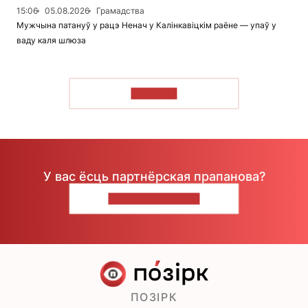
15:06
05.08.2026
Грамадства
Мужчына патануў у рацэ Ненач у Калінкавіцкім раёне — упаў у
ваду каля шлюза
ЧЫТАЦЬ
У вас ёсць партнёрская прапанова?
НАПІШЫЦЕ НАМ
ПОЗІРК