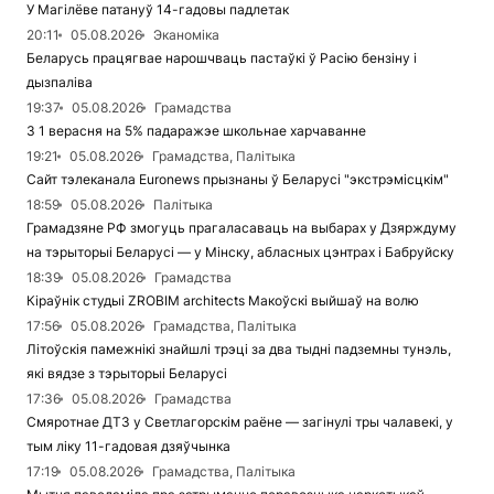
У Магілёве патануў 14-гадовы падлетак
20:11
05.08.2026
Эканоміка
Беларусь працягвае нарошчваць пастаўкі ў Расію бензіну і
дызпаліва
19:37
05.08.2026
Грамадства
З 1 верасня на 5% падаражэе школьнае харчаванне
19:21
05.08.2026
Грамадства, Палітыка
Сайт тэлеканала Euronews прызнаны ў Беларусі "экстрэмісцкім"
18:59
05.08.2026
Палітыка
Грамадзяне РФ змогуць прагаласаваць на выбарах у Дзярждуму
на тэрыторыі Беларусі — у Мінску, абласных цэнтрах і Бабруйску
18:39
05.08.2026
Грамадства
Кіраўнік студыі ZROBIM architects Макоўскі выйшаў на волю
17:56
05.08.2026
Грамадства, Палітыка
Літоўскія памежнікі знайшлі трэці за два тыдні падземны тунэль,
які вядзе з тэрыторыі Беларусі
17:36
05.08.2026
Грамадства
Смяротнае ДТЗ у Светлагорскім раёне — загінулі тры чалавекі, у
тым ліку 11-гадовая дзяўчынка
17:19
05.08.2026
Грамадства, Палітыка