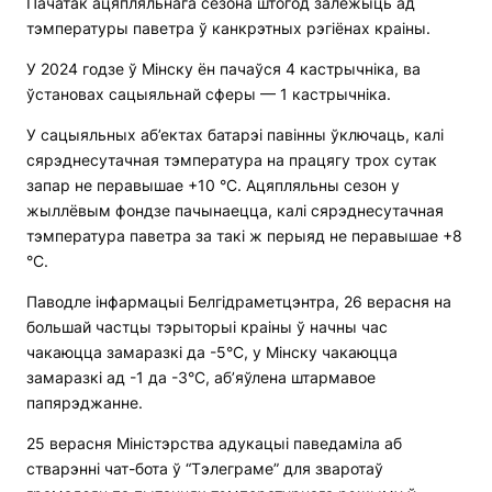
Пачатак ацяпляльнага сезона штогод залежыць ад
тэмпературы паветра ў канкрэтных рэгіёнах краіны.
У 2024 годзе ў Мінску ён пачаўся 4 кастрычніка, ва
ўстановах сацыяльнай сферы — 1 кастрычніка.
У сацыяльных аб’ектах батарэі павінны ўключаць, калі
сярэднесутачная тэмпература на працягу трох сутак
запар не перавышае +10 °С. Ацяпляльны сезон у
жыллёвым фондзе пачынаецца, калі сярэднесутачная
тэмпература паветра за такі ж перыяд не перавышае +8
°С.
Паводле інфармацыі Белгідраметцэнтра, 26 верасня на
большай частцы тэрыторыі краіны ў начны час
чакаюцца замаразкі да -5°С, у Мінску чакаюцца
замаразкі ад -1 да -3°С, аб’яўлена штармавое
папярэджанне.
25 верасня Міністэрства адукацыі паведаміла аб
стварэнні чат-бота ў “Тэлеграме” для зваротаў