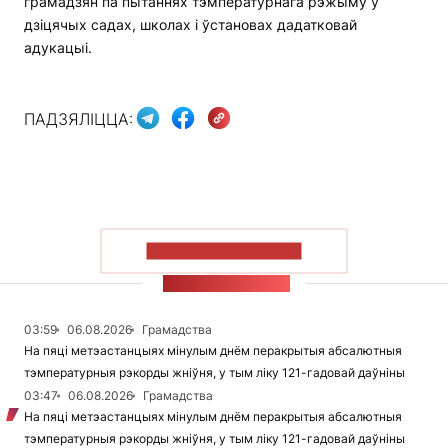
грамадзян па пытаннях тэмпературнага рэжыму ў
дзіцячых садах, школах і ўстановах дадатковай
адукацыі.
ПАДЗЯЛІЦЦА:
ПАКАЗАЦЬ БОЛЬШ
СТУЖКА НАВІН
03:59
06.08.2026
Грамадства
На пяці метэастанцыях мінулым днём перакрытыя абсалютныя
тэмпературныя рэкорды жніўня, у тым ліку 121-гадовай даўніны
03:47
06.08.2026
Грамадства
На пяці метэастанцыях мінулым днём перакрытыя абсалютныя
тэмпературныя рэкорды жніўня, у тым ліку 121-гадовай даўніны