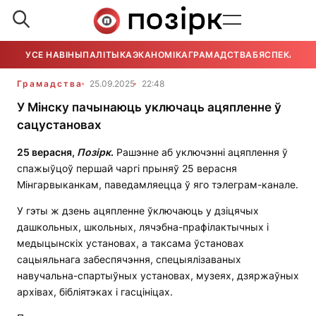
УСЕ НАВІНЫ
ПАЛІТЫКА
ЭКАНОМІКА
ГРАМАДСТВА
БЯСПЕКА
УСЕ
Грамадства
25.09.2025
22:48
У Мінску пачынаюць уключаць ацяпленне ў
сацустановах
25 верасня,
Позірк
.
Рашэнне аб уключэнні ацяплення ў
спажыўцоў першай чаргі прыняў 25 верасня
Мінгарвыканкам, паведамляецца ў яго тэлеграм-канале.
У гэты ж дзень ацяпленне ўключаюць у дзіцячых
дашкольных, школьных, лячэбна-прафілактычных і
медыцынскіх установах, а таксама ўстановах
сацыяльнага забеспячэння, спецыялізаваных
навучальна-спартыўных установах, музеях, дзяржаўных
архівах, бібліятэках і гасцініцах.