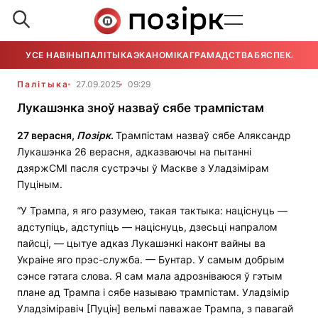
УСЕ НАВІНЫ
ПАЛІТЫКА
ЭКАНОМІКА
ГРАМАДСТВА
БЯСПЕКА
УСЕ
Палітыка
27.09.2025
09:29
Лукашэнка зноў назваў сябе трампістам
27 верасня,
Позірк
.
Трампістам назваў сябе Аляксандр
Лукашэнка 26 верасня, адказваючы на пытанні
дзяржСМІ пасля сустрэчы ў Маскве з Уладзімірам
Пуціным.
“У Трампа, я яго разумею, такая тактыка: націснуць —
адступіць, адступіць — націснуць, дзесьці напралом
пайсці, — цытуе адказ Лукашэнкі наконт вайны ва
Украіне яго прэс-служба. — Бунтар. У самым добрым
сэнсе гэтага слова. Я сам мала адрозніваюся ў гэтым
плане ад Трампа і сябе называю трампістам. Уладзімір
Уладзіміравіч [Пуцін] вельмі паважае Трампа, з павагай