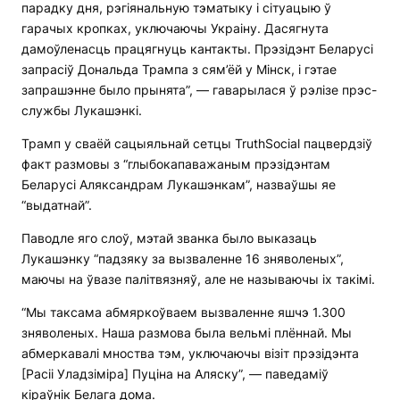
парадку дня, рэгіянальную тэматыку і сітуацыю ў
гарачых кропках, уключаючы Украіну. Дасягнута
дамоўленасць працягнуць кантакты. Прэзідэнт Беларусі
запрасіў Дональда Трампа з сям’ёй у Мінск, і гэтае
запрашэнне было прынята”, — гаварылася ў рэлізе прэс-
службы Лукашэнкі.
Трамп у сваёй сацыяльнай сетцы TruthSocial пацвердзіў
факт размовы з “глыбокапаважаным прэзідэнтам
Беларусі Аляксандрам Лукашэнкам”, назваўшы яе
“выдатнай”.
Паводле яго слоў, мэтай званка было выказаць
Лукашэнку “падзяку за вызваленне 16 зняволеных”,
маючы на ўвазе палітвязняў, але не называючы іх такімі.
“Мы таксама абмяркоўваем вызваленне яшчэ 1.300
зняволеных. Наша размова была вельмі плённай. Мы
абмеркавалі мноства тэм, уключаючы візіт прэзідэнта
[Расіі Уладзіміра] Пуціна на Аляску”, — паведаміў
кіраўнік Белага дома.