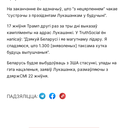
На заканчэнне ён адзначыў, што “з нецярпеннем” чакае
“сустрэчы з прэзідэнтам Лукашэнкам у будучыні”.
17 жніўня Трамп другі раз за тры дні выказаў
кампліменты на адрас Лукашэнкі. У TruthSocial ён
напісаў: “Дзякуй Беларусі і яе магутнаму лідару. Я
спадзяюся, што 1.300 [зняволеных] таксама хутка
будуць выпушчаныя”.
Беларусь будзе выбудоўваць з ЗША стасункі, улады на
гэта нацэленыя, заявіў Лукашэнка, размаўляючы з
дзяржСМІ 22 жніўня.
ПАДЗЯЛІЦЦА: