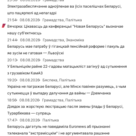
Электразабеспячэнне адноўленае ва ўсіх паселішчах Беларусі,
што пацярпелі ад непагадзі
21:54
08.08.2026
Грамадства, Палітыка
Вячорка: Цікавасць да канферэнцыі "Новая Беларусь" вызначае
нашу суб'ектнасць
21:44
08.08.2026
Грамадства, Эканоміка
Беларусь мае патрэбу ў гіганцкай пенсійнай рэформе і пакуль да
яе зусім не гатовая — Львоўскі
20:13
08.08.2026
Грамадства
У Бялыніцкім раёне 22-гадовы матацыкліст загінуў ад сутыкнення
з грузавіком КамАЗ
19:20
08.08.2026
Бяспека, Палітыка
Украіна не пагражае Беларусі, але Мінск павінен разумець, з чым
сутыкнецца ў выпадку далучэння да вайны — Дземчанка
18:56
08.08.2026
Грамадства, Палітыка
Дзядок за жорсткую люстрацыю пасля змены ўлады ў Беларусі,
Турарбекава — супраць
17:47
08.08.2026
Палітыка
Беларусь дагэтуль не паведаміла Euronews аб прызнанні
тэлеканала "экстрэмісцкім" і не аргументавала рашэнне