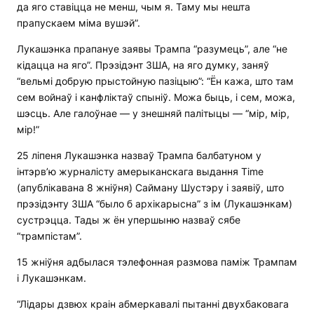
да яго ставіцца не менш, чым я. Таму мы нешта
прапускаем міма вушэй”.
Лукашэнка прапануе заявы Трампа “разумець”, але “не
кідацца на яго”. Прэзідэнт ЗША, на яго думку, заняў
“вельмі добрую прыстойную пазіцыю”: “Ён кажа, што там
сем войнаў і канфліктаў спыніў. Можа быць, і сем, можа,
шэсць. Але галоўнае — у знешняй палітыцы — “мір, мір,
мір!”
25 ліпеня Лукашэнка назваў Трампа балбатуном у
інтэрв’ю журналісту амерыканскага выдання Time
(апублікавана 8 жніўня) Сайману Шустэру і заявіў, што
прэзідэнту ЗША “было б архікарысна” з ім (Лукашэнкам)
сустрэцца. Тады ж ён упершыню назваў сябе
“трампістам”.
15 жніўня адбылася тэлефонная размова паміж Трампам
і Лукашэнкам.
“Лідары дзвюх краін абмеркавалі пытанні двухбаковага