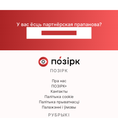
У вас ёсць партнёрская прапанова?
НАПІШЫЦЕ НАМ
ПОЗІРК
Пра нас
ПОЗІРК+
Кантакты
Палітыка cookie
Палітыка прыватнасці
Палажэнні і ўмовы
РУБРЫКІ