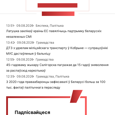
ПАКАЗАЦЬ БОЛЬШ
СТУЖКА НАВІН
13:51
09.08.2026
Бяспека, Палітыка
Латушка заклікаў краіны ЕС павялічыць падтрымку беларускіх
незалежных СМІ
13:42
09.08.2026
Грамадства
ДТЗ з удзелам міліцэйскага транспарту ў Кобрыне — супрацоўнікі
МУС дастаўленыя ў бальніцу
12:55
09.08.2026
Грамадства
45-гадоваму жыхару Салігорска пагражае да 15 гадоў зняволення
за распаўсюд наркотыкаў
12:35
09.08.2026
Грамадства, Палітыка
З 2020 года праваабаронцы зафіксавалі ў Беларусі больш за 100
тыс. фактаў палітычнага пераследу
Падпісвайцеся