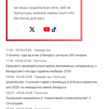
на нашы сацыяльныя сеткі, каб не
прапусціць важныя навіны (калі гэта
бяспечна для вас)
11:55
09.08.2026
Грамадства
З пачатку года ад агню ў Беларусі загінула 350 чалавек
11:16
09.08.2026
Палітыка
Еўрасаюз і дэмакратычныя краіны выказваюць салідарнасць з
беларусамі з нагоды гадавіны выбараў-2020
09:56
09.08.2026
Грамадства, Палітыка
Ціханоўская: З кожным годам становіцца ўсё больш відавочна,
што 2020-ты незваротна змяніў Беларусь
09:07
09.08.2026
Палітыка
Лукашэнка зацікаўлены ў "нарошчванні супрацоўніцтва" з
Сінгапурам
23:56
08.08.2026
Грамадства