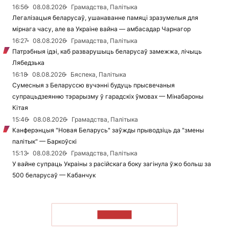
16:56
08.08.2026
Грамадства, Палітыка
Легалізацыя беларусаў, ушанаванне памяці зразумелыя для
мірнага часу, але ва Украіне вайна — амбасадар Чарнагор
16:27
08.08.2026
Грамадства, Палітыка
Патрэбныя ідэі, каб разварушыць беларусаў замежжа, лічыць
Лябедзька
16:18
08.08.2026
Бяспека, Палітыка
Сумесныя з Беларуссю вучэнні будуць прысвечаныя
супрацьдзеянню тэрарызму ў гарадскіх ўмовах — Мінабароны
Кітая
15:46
08.08.2026
Грамадства, Палітыка
Канферэнцыя "Новая Беларусь" заўжды прыводзіць да "змены
палітык" — Баркоўскі
15:13
08.08.2026
Грамадства, Палітыка
У вайне супраць Украіны з расійскага боку загінула ўжо больш за
500 беларусаў — Кабанчук
ЧЫТАЦЬ