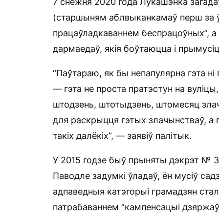
7 снежня 2020 года Лукашэнка загада
(старшыням аблвыканкамаў перш за ў
працаўладкаваннем беспрацоўных”, а т
дармаедаў, якія боўтаюцца і прымусіц
“Паўтараю, як бы непапулярна гэта ні 
— гэта не проста пратэстун на вуліцы,
штодзень, штотыдзень, штомесяц зла
для раскрыцця гэтых злачынстваў, а
такіх далёкіх”, — заявіў палітык.
У 2015 годзе быў прыняты дэкрэт № 3
Паводле задумкі ўладаў, ён мусіў садзе
адпаведныя катэгорыі грамадзян стал
патрабаваннем “кампенсацыі дзяржаўн