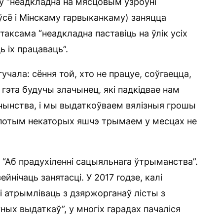
ў “неадкладна на мясцовым узроўні
сё і Мінскаму гарвыканкаму) заняцца
аксама “неадкладна паставіць на ўлік усіх
ь іх працаваць”.
гучала: сёння той, хто не працуе, соўгаецца,
 гэта будучы злачынец, які падкідвае нам
чынства, і мы выдаткоўваем вялізныя грошы
 потым некаторых яшчэ трымаем у месцах не
 “Аб прадухіленні сацыяльнага ўтрыманства”.
йнічаць занятасці. У 2017 годзе, калі
і атрымліваць з дзяржорганаў лісты з
ых выдаткаў”, у многіх гарадах пачаліся