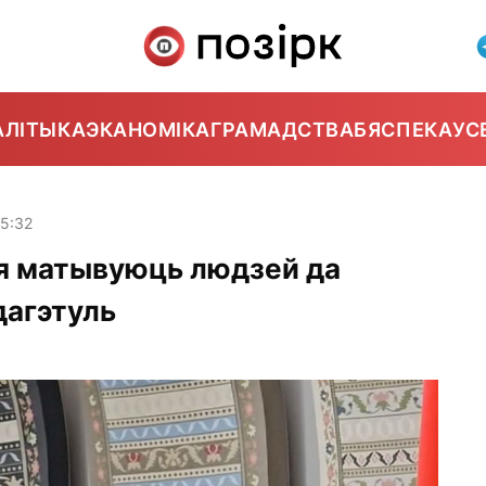
АЛІТЫКА
ЭКАНОМІКА
ГРАМАДСТВА
БЯСПЕКА
УС
15:32
ія матывуюць людзей да
дагэтуль