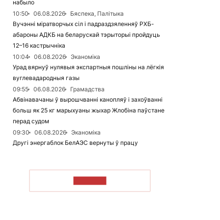
набыло
10:50
06.08.2026
Бяспека, Палітыка
Вучэнні міратворчых сіл і падраздзяленняў РХБ-
абароны АДКБ на беларускай тэрыторыі пройдуць
12–16 кастрычніка
10:04
06.08.2026
Эканоміка
Урад вярнуў нулявыя экспартныя пошліны на лёгкія
вуглевадародныя газы
09:55
06.08.2026
Грамадства
Абвінавачаны ў вырошчванні канопляў і захоўванні
больш як 25 кг марыхуаны жыхар Жлобіна паўстане
перад судом
09:30
06.08.2026
Эканоміка
Другі энергаблок БелАЭС вернуты ў працу
ЧЫТАЦЬ