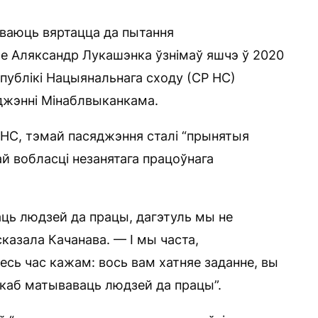
гваюць вяртацца да пытання
ое Аляксандр Лукашэнка ўзнімаў яшчэ ў 2020
публікі Нацыянальнага сходу (СР НС)
джэнні Мінаблвыканкама.
НС, тэмай пасяджэння сталі “прынятыя
й вобласці незанятага працоўнага
аць людзей да працы, дагэтуль мы не
сказала Качанава. — І мы часта,
есь час кажам: вось вам хатняе заданне, вы
, каб матываваць людзей да працы”.