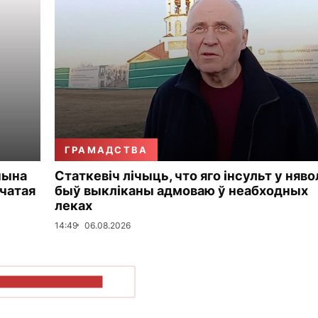
ГРАМАДСТВА
чына
Статкевіч лічыць, что яго інсульт у няво
чатая
быў выкліканы адмоваю ў неабходных
леках
14:49
06.08.2026
ПАКАЗАЦЬ БОЛЬШ