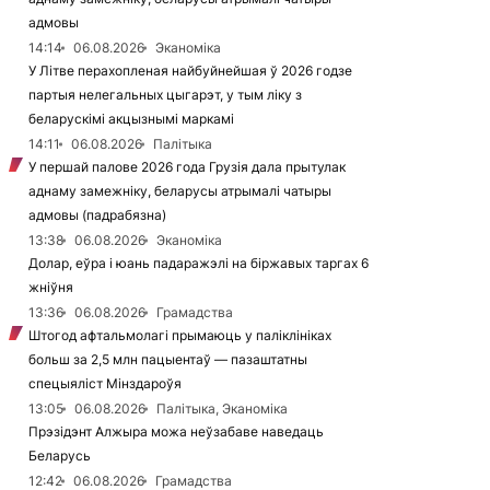
адмовы
14:14
06.08.2026
Эканоміка
У Літве перахопленая найбуйнейшая ў 2026 годзе
партыя нелегальных цыгарэт, у тым ліку з
беларускімі акцызнымі маркамі
14:11
06.08.2026
Палітыка
У першай палове 2026 года Грузія дала прытулак
аднаму замежніку, беларусы атрымалі чатыры
адмовы (падрабязна)
13:38
06.08.2026
Эканоміка
Долар, еўра і юань падаражэлі на біржавых таргах 6
жніўня
13:36
06.08.2026
Грамадства
Штогод афтальмолагі прымаюць у паліклініках
больш за 2,5 млн пацыентаў — пазаштатны
спецыяліст Мінздароўя
13:05
06.08.2026
Палітыка, Эканоміка
Прэзідэнт Алжыра можа неўзабаве наведаць
Беларусь
12:42
06.08.2026
Грамадства