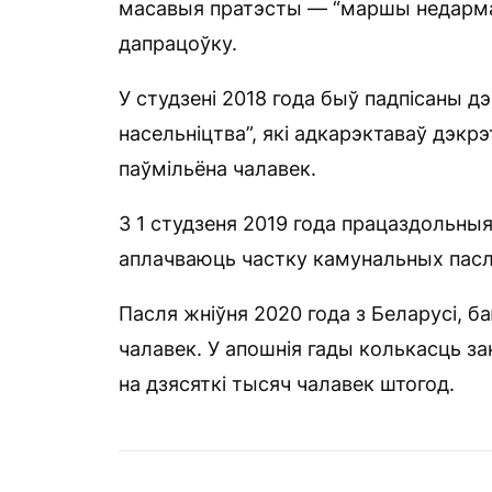
масавыя пратэсты — “маршы недармае
дапрацоўку.
У студзені 2018 года быў падпісаны дэ
насельніцтва”, які адкарэктаваў дэкрэ
паўмільёна чалавек.
З 1 студзеня 2019 года працаздольныя
аплачваюць частку камунальных пасл
Пасля жніўня 2020 года з Беларусі, б
чалавек. У апошнія гады колькасць з
на дзясяткі тысяч чалавек штогод.