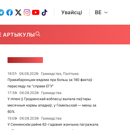
Увайсці
BE
Е АРТЫКУЛЫ
СТУЖКА НАВІН
19:57
06.08.2026
Грамадства, Палітыка
Правабаронцам вядома пра больш за 180 фактаў
пераследу па "справе ЕГУ"
17:36
06.08.2026
Грамадства
У ліпені ў Гродзенскай вобласці выпала паўтары
месячныя нормы ападкаў, у Гомельскай — менш за
60%
15:08
06.08.2026
Грамадства
У Сенненскім раёне 62-гадовая жанчына пагражала