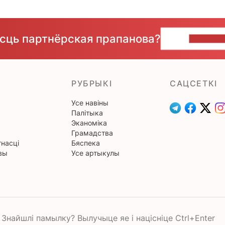
ёсць партнёрская прапанова?
НАПІШЫ
РУБРЫКІ
САЦСЕТКІ
Усе навіны
Палітыка
Эканоміка
Грамадства
насці
Бяспека
вы
Усе артыкулы
Знайшлі памылку? Вылучыце яе і націсніце Ctrl+Enter