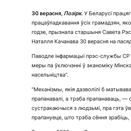
30 верасня,
Позірк
.
У Беларусі праця
працаўладкавання ўсіх грамадзян, як
годзе, прызнала старшыня Савета Рэс
Наталля Качанава 30 верасня на пася
Паводле інфармацыі прэс-службы СР 
меры па ўключэнні ў эканоміку Мінска
насельніцтва”.
“Механізмы, якія дазволілі б матывав
прапанавалі, а трэба прапанаваць, — 
сустракаючыся з людзьмі, пра гэта ўв
прапануеце, што трэба сёння зрабіць