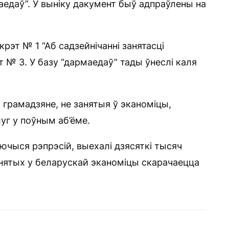
даў”. У выніку дакумент быў адпраўлены на
крэт № 1 “Аб садзейнічанні занятасці
т № 3. У базу “дармаедаў” тады ўнеслі каля
 грамадзяне, не занятыя ў эканоміцы,
уг у поўным аб’ёме.
аючыся рэпрэсій, выехалі дзясяткі тысяч
анятых у беларускай эканоміцы скарачаецца