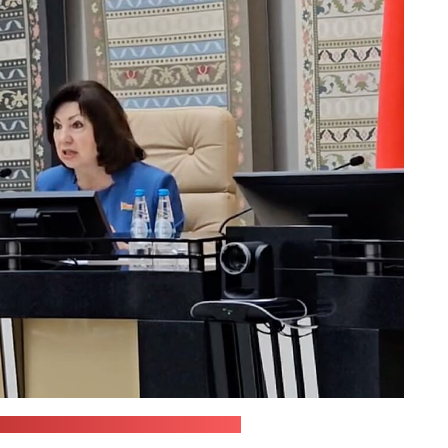
 Рэспублікі / стоп-кадр: "Позірк"