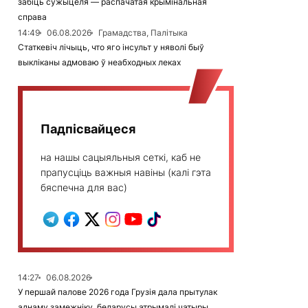
забіць сужыцеля — распачатая крымінальная
справа
14:49
06.08.2026
Грамадства, Палітыка
Статкевіч лічыць, что яго інсульт у няволі быў
выкліканы адмоваю ў неабходных леках
Падпісвайцеся
на нашы сацыяльныя сеткі, каб не
прапусціць важныя навіны (калі гэта
бяспечна для вас)
14:27
06.08.2026
У першай палове 2026 года Грузія дала прытулак
аднаму замежніку, беларусы атрымалі чатыры