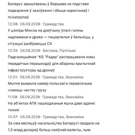
Беларус арыштаваны ў Варшаве на падставе
падазрэння ў захоўванні і збыце наркотыкаў і
псіхатропаў
12:38
06.08.2026
Грамадства
У цэнтры Мінска на дзяўчыну ўпалі галіны
надламанага дрэва — пацярпелая ў бальніцы, у
сітуацыі разбіраецца СК
12:35
06.08.2026
Бяспека, Палітыка
Падсанкцыйнае "КБ "Радар" распрацавала новы
перадатчык перашкодаў для абароны крытычнай
інфраструктуры ад дронаў
12:31
06.08.2026
Грамадства, Эканоміка
Мытня выкрыла намер польскага перавозчыка
схаваць частку грузу
11:08
06.08.2026
Грамадства, Эканоміка
На аб'ектах АПК пашкоджаныя яшчэ дзве адзінкі
тэхнікі
10:57
06.08.2026
Грамадства, Эканоміка
За сем месяцаў насельніцтва Беларусі прадало на
1,3 млрд долараў больш наяўнай валюты, чым