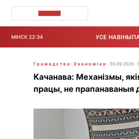
ПОЗІРК+
УСЕ НАВІНЫ
П
МІНСК 22:34
Грамадства
Эканоміка
30.09.2025
Качанава: Механізмы, як
працы, не прапанаваныя 