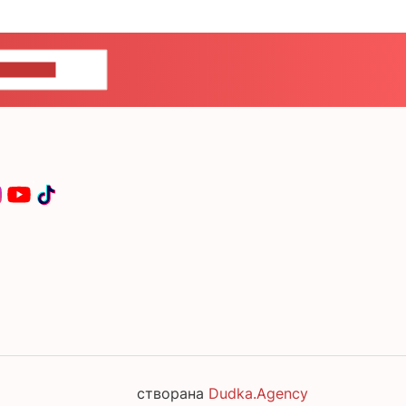
ЦЕ НАМ
створана
Dudka.Agency