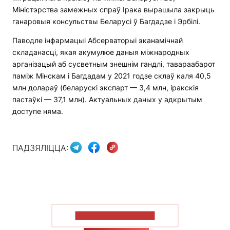
Міністэрства замежных спраў Ірака вырашыла закрыць
ганаровыя консульствы Беларусі ў Багдадзе і Эрбілі.
Паводле інфармацыі Абсерваторыі эканамічнай
складанасці, якая акумулюе даныя міжнародных
арганізацый аб сусветным знешнім гандлі, тавараабарот
паміж Мінскам і Багдадам у 2021 годзе склаў каля 40,5
млн долараў (беларускі экспарт — 3,4 млн, іракскія
пастаўкі — 37,1 млн). Актуальных даных у адкрытым
доступе няма.
ПАДЗЯЛІЦЦА:
ПАКАЗАЦЬ БОЛЬШ