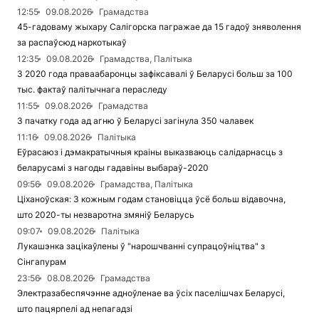
12:55
09.08.2026
Грамадства
45-гадоваму жыхару Салігорска пагражае да 15 гадоў зняволення
за распаўсюд наркотыкаў
12:35
09.08.2026
Грамадства, Палітыка
З 2020 года праваабаронцы зафіксавалі ў Беларусі больш за 100
тыс. фактаў палітычнага пераследу
11:55
09.08.2026
Грамадства
З пачатку года ад агню ў Беларусі загінула 350 чалавек
11:16
09.08.2026
Палітыка
Еўрасаюз і дэмакратычныя краіны выказваюць салідарнасць з
беларусамі з нагоды гадавіны выбараў-2020
09:56
09.08.2026
Грамадства, Палітыка
Ціханоўская: З кожным годам становіцца ўсё больш відавочна,
што 2020-ты незваротна змяніў Беларусь
09:07
09.08.2026
Палітыка
Лукашэнка зацікаўлены ў "нарошчванні супрацоўніцтва" з
Сінгапурам
23:56
08.08.2026
Грамадства
Электразабеспячэнне адноўленае ва ўсіх паселішчах Беларусі,
што пацярпелі ад непагадзі