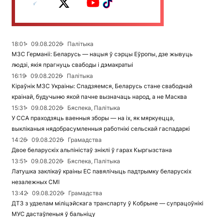
18:01
09.08.2026
Палітыка
МЗС Германіі: Беларусь — нацыя ў сэрцы Еўропы, дзе жывуць
людзі, якія прагнуць свабоды і дэмакратыі
16:19
09.08.2026
Палітыка
Кіраўнік МЗС Украіны: Спадзяемся, Беларусь стане свабоднай
краінай, будучыню якой пачне вызначаць народ, а не Масква
15:31
09.08.2026
Бяспека, Палітыка
У ССА праходзяць ваенныя зборы — на іх, як мяркуецца,
выкліканыя нядобрасумленныя работнікі сельскай гаспадаркі
14:26
09.08.2026
Грамадства
Двое беларускіх альпіністаў зніклі ў гарах Кыргызстана
13:51
09.08.2026
Бяспека, Палітыка
Латушка заклікаў краіны ЕС павялічыць падтрымку беларускіх
незалежных СМІ
13:42
09.08.2026
Грамадства
ДТЗ з удзелам міліцэйскага транспарту ў Кобрыне — супрацоўнікі
МУС дастаўленыя ў бальніцу