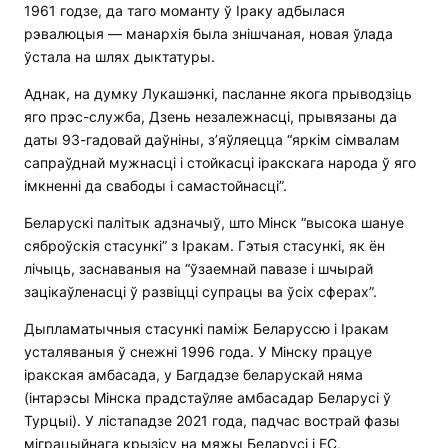
1961 годзе, да таго моманту ў Іраку адбылася
рэвалюцыя — манархія была знішчаная, новая ўлада
ўстала на шлях дыктатуры.
Аднак, на думку Лукашэнкі, пасланне якога прыводзіць
яго прэс-служба, Дзень незалежнасці, прывязаны да
даты 93-гадовай даўніны, з’яўляецца “яркім сімвалам
сапраўднай мужнасці і стойкасці іракскага народа ў яго
імкненні да свабоды і самастойнасці”.
Беларускі палітык адзначыў, што Мінск “высока шануе
сяброўскія стасункі” з Іракам. Гэтыя стасункі, як ён
лічыць, заснаваныя на “ўзаемнай павазе і шчырай
зацікаўленасці ў развіцці супрацы ва ўсіх сферах”.
Дыпламатычныя стасункі паміж Беларуссю і Іракам
усталяваныя ў снежні 1996 года. У Мінску працуе
іракская амбасада, у Багдадзе беларускай няма
(інтарэсы Мінска прадстаўляе амбасадар Беларусі ў
Турцыі). У лістападзе 2021 года, падчас вострай фазы
міграцыйнага крызісу на мяжы Беларусі і ЕС,