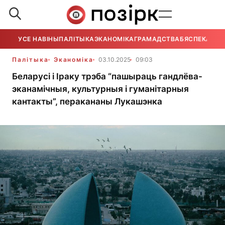
УСЕ НАВІНЫ
ПАЛІТЫКА
ЭКАНОМІКА
ГРАМАДСТВА
БЯСПЕКА
УСЕ
Палітыка
Эканоміка
03.10.2025
09:03
Беларусі і Іраку трэба “пашыраць гандлёва-
эканамічныя, культурныя і гуманітарныя
кантакты”, перакананы Лукашэнка