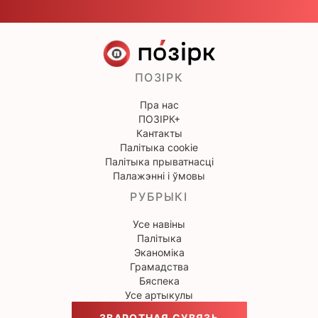
ПОЗІРК
Пра нас
ПОЗІРК+
Кантакты
Палітыка cookie
Палітыка прыватнасці
Палажэнні і ўмовы
РУБРЫКІ
Усе навіны
Палітыка
Эканоміка
Грамадства
Бяспека
Усе артыкулы
ЗВАРОТНАЯ СУВЯЗЬ