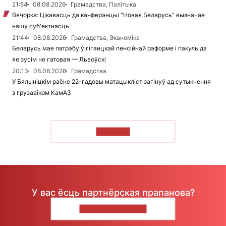
21:54
08.08.2026
Грамадства, Палітыка
Вячорка: Цікавасць да канферэнцыі "Новая Беларусь" вызначае
нашу суб'ектнасць
21:44
08.08.2026
Грамадства, Эканоміка
Беларусь мае патрэбу ў гіганцкай пенсійнай рэформе і пакуль да
яе зусім не гатовая — Львоўскі
20:13
08.08.2026
Грамадства
У Бялыніцкім раёне 22-гадовы матацыкліст загінуў ад сутыкнення
з грузавіком КамАЗ
ЧЫТАЦЬ
У вас ёсць партнёрская прапанова?
НАПІШЫЦЕ НАМ