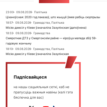
СТУЖКА НАВІН
23:00
09.08.2026
Палітыка
Ціханоўская: 2020 год паказаў, што жыццё ўмее рабіць сюрпрызы
18:57
09.08.2026
Грамадства, Палітыка
Місію дэмсіл у Кіеве ўзначаліла Зазулінская (дапоўнена)
18:32
09.08.2026
Грамадства
Смяротнае ДТЗ у Смаргонскім раёне — кіроўца мапеда збіў 59-
гадовую жанчыну
18:10
09.08.2026
Грамадства, Палітыка
Місію дэмсіл у Кіеве ўзначаліла Зазулінская
Падпісвайцеся
на нашы сацыяльныя сеткі, каб не
прапусціць важныя навіны (калі гэта
бяспечна для вас)