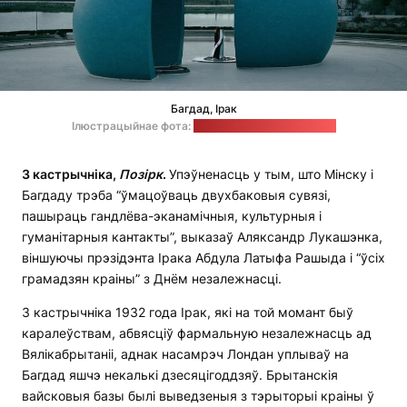
Багдад, Ірак
Ілюстрацыйнае фота:
alwanoday3 / pixabay.com
3 кастрычніка,
Позірк
.
Упэўненасць у тым, што Мінску і
Багдаду трэба “ўмацоўваць двухбаковыя сувязі,
пашыраць гандлёва-эканамічныя, культурныя і
гуманітарныя кантакты”, выказаў Аляксандр Лукашэнка,
віншуючы прэзідэнта Ірака Абдула Латыфа Рашыда і “ўсіх
грамадзян краіны” з Днём незалежнасці.
3 кастрычніка 1932 года Ірак, які на той момант быў
каралеўствам, абвясціў фармальную незалежнасць ад
Вялікабрытаніі, аднак насамрэч Лондан уплываў на
Багдад яшчэ некалькі дзесяцігоддзяў. Брытанскія
вайсковыя базы былі выведзеныя з тэрыторыі краіны ў