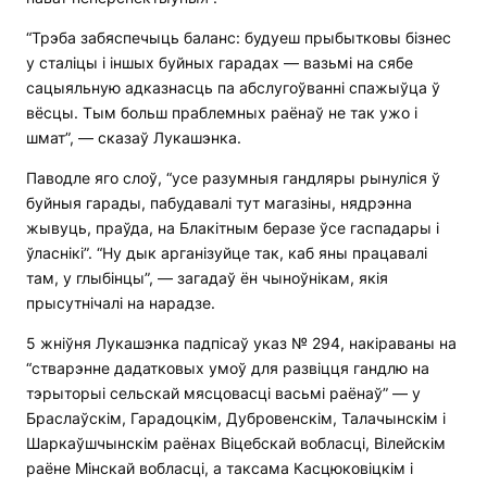
“Трэба забяспечыць баланс: будуеш прыбытковы бізнес
у сталіцы і іншых буйных гарадах — вазьмі на сябе
сацыяльную адказнасць па абслугоўванні спажыўца ў
вёсцы. Тым больш праблемных раёнаў не так ужо і
шмат”, — сказаў Лукашэнка.
Паводле яго слоў, “усе разумныя гандляры рынуліся ў
буйныя гарады, пабудавалі тут магазіны, нядрэнна
жывуць, праўда, на Блакітным беразе ўсе гаспадары і
ўласнікі”. “Ну дык арганізуйце так, каб яны працавалі
там, у глыбінцы”, — загадаў ён чыноўнікам, якія
прысутнічалі на нарадзе.
5 жніўня Лукашэнка падпісаў указ № 294, накіраваны на
“стварэнне дадатковых умоў для развіцця гандлю на
тэрыторыі сельскай мясцовасці васьмі раёнаў” — у
Браслаўскім, Гарадоцкім, Дубровенскім, Талачынскім і
Шаркаўшчынскім раёнах Віцебскай вобласці, Вілейскім
раёне Мінскай вобласці, а таксама Касцюковіцкім і