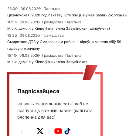
23:00
09.08.2026
Палітыка
Ціханоўская: 2020 год паказаў, што жыццё ўмее рабіць сюрпрызы
18:57
09.08.2026
Грамадства, Палітыка
Місію дэмсіл у Кіеве ўзначаліла Зазулінская (дапоўнена)
18:32
09.08.2026
Грамадства
Смяротнае ДТЗ у Смаргонскім раёне — кіроўца мапеда збіў 59-
гадовую жанчыну
18:10
09.08.2026
Грамадства, Палітыка
Місію дэмсіл у Кіеве ўзначаліла Зазулінская
Падпісвайцеся
на нашы сацыяльныя сеткі, каб не
прапусціць важныя навіны (калі гэта
бяспечна для вас)