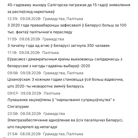
45-гадоваму жыхару Салігорска пагражае да 15 гадоў зняволення
за распаўсюд наркотыкаў
12:35
09.08.2026
Грамадства, Палітыка
З 2020 года праваабаронцы зафіксавалі ў Беларусі больш за 100
тыс. фактаў палітычнага пераследу
11:55
09.08.2026
Грамадства
З пачатку года ад агню ў Беларусі загінула 350 чалавек
11:16
09.08.2026
Палітыка
Еўрасаюз і дэмакратычныя краіны выказваюць салідарнасць з
беларусамі з нагоды гадавіны выбараў-2020
09:56
09.08.2026
Грамадства, Палітыка
Ціханоўская: З кожным годам становіцца ўсё больш відавочна,
што 2020-ты незваротна змяніў Беларусь
09:07
09.08.2026
Палітыка
Лукашэнка зацікаўлены ў "нарошчванні супрацоўніцтва" з
Сінгапурам
23:56
08.08.2026
Грамадства
Электразабеспячэнне адноўленае ва ўсіх паселішчах Беларусі,
што пацярпелі ад непагадзі
21:54
08.08.2026
Грамадства, Палітыка