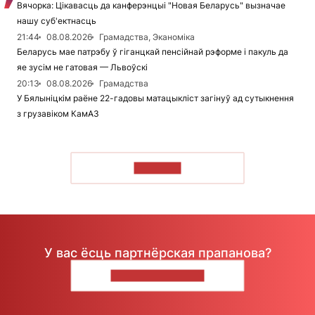
Вячорка: Цікавасць да канферэнцыі "Новая Беларусь" вызначае
нашу суб'ектнасць
21:44
08.08.2026
Грамадства, Эканоміка
Беларусь мае патрэбу ў гіганцкай пенсійнай рэформе і пакуль да
яе зусім не гатовая — Львоўскі
20:13
08.08.2026
Грамадства
У Бялыніцкім раёне 22-гадовы матацыкліст загінуў ад сутыкнення
з грузавіком КамАЗ
ЧЫТАЦЬ
У вас ёсць партнёрская прапанова?
НАПІШЫЦЕ НАМ