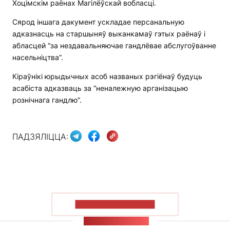
Хоцімскім раёнах Магілёўскай вобласці.
Сярод іншага дакумент ускладае персанальную
адказнасць на старшыняў выканкамаў гэтых раёнаў і
абласцей “за нездавальняючае гандлёвае абслугоўванне
насельніцтва”.
Кіраўнікі юрыдычных асоб названых рэгіёнаў будуць
асабіста адказваць за “неналежную арганізацыю
рознічнага гандлю”.
ПАДЗЯЛІЦЦА:
ПАКАЗАЦЬ БОЛЬШ
СТУЖКА НАВІН