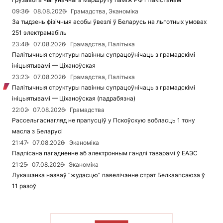
09:36
08.08.2026
Грамадства, Эканоміка
За тыдзень фізічныя асобы ўвезлі ў Беларусь на льготных умовах
251 электрамабіль
23:48
07.08.2026
Грамадства, Палітыка
Палітычныя структуры павінны супрацоўнічаць з грамадскімі
ініцыятывамі — Ціханоўская
23:23
07.08.2026
Грамадства, Палітыка
Палітычныя структуры павінны супрацоўнічаць з грамадскімі
ініцыятывамі — Ціханоўская (падрабязна)
22:02
07.08.2026
Грамадства
Рассельгаснагляд не прапусціў у Пскоўскую вобласць 1 тону
масла з Беларусі
21:47
07.08.2026
Эканоміка
Падпісана пагадненне аб электронным гандлі таварамі ў ЕАЭС
21:25
07.08.2026
Эканоміка
Лукашэнка назваў “жудасцю” павелічэнне страт Белкаапсаюза ў
11 разоў