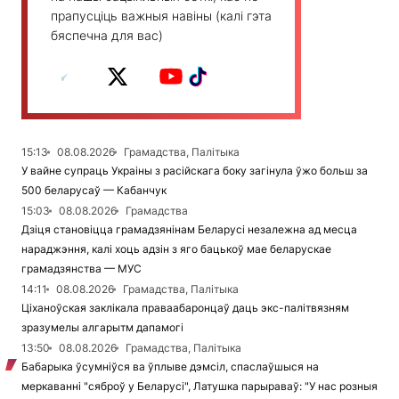
прапусціць важныя навіны (калі гэта
бяспечна для вас)
15:13
08.08.2026
Грамадства, Палітыка
У вайне супраць Украіны з расійскага боку загінула ўжо больш за
500 беларусаў — Кабанчук
15:03
08.08.2026
Грамадства
Дзіця становіцца грамадзянінам Беларусі незалежна ад месца
нараджэння, калі хоць адзін з яго бацькоў мае беларускае
грамадзянства — МУС
14:11
08.08.2026
Грамадства, Палітыка
Ціханоўская заклікала праваабаронцаў даць экс-палітвязням
зразумелы алгарытм дапамогі
13:50
08.08.2026
Грамадства, Палітыка
Бабарыка ўсумніўся ва ўплыве дэмсіл, спаслаўшыся на
меркаванні "сяброў у Беларусі", Латушка парыраваў: "У нас розныя