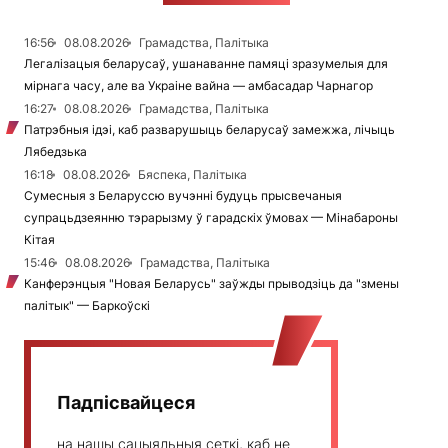
16:56
08.08.2026
Грамадства, Палітыка
Легалізацыя беларусаў, ушанаванне памяці зразумелыя для
мірнага часу, але ва Украіне вайна — амбасадар Чарнагор
16:27
08.08.2026
Грамадства, Палітыка
Патрэбныя ідэі, каб разварушыць беларусаў замежжа, лічыць
Лябедзька
16:18
08.08.2026
Бяспека, Палітыка
Сумесныя з Беларуссю вучэнні будуць прысвечаныя
супрацьдзеянню тэрарызму ў гарадскіх ўмовах — Мінабароны
Кітая
15:46
08.08.2026
Грамадства, Палітыка
Канферэнцыя "Новая Беларусь" заўжды прыводзіць да "змены
палітык" — Баркоўскі
Падпісвайцеся
на нашы сацыяльныя сеткі, каб не