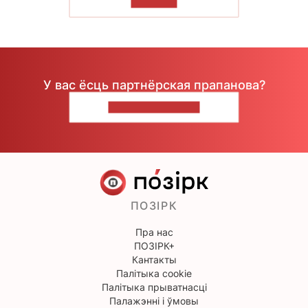
ЧЫТАЦЬ
У вас ёсць партнёрская прапанова?
НАПІШЫЦЕ НАМ
ПОЗІРК
Пра нас
ПОЗІРК+
Кантакты
Палітыка cookie
Палітыка прыватнасці
Палажэнні і ўмовы