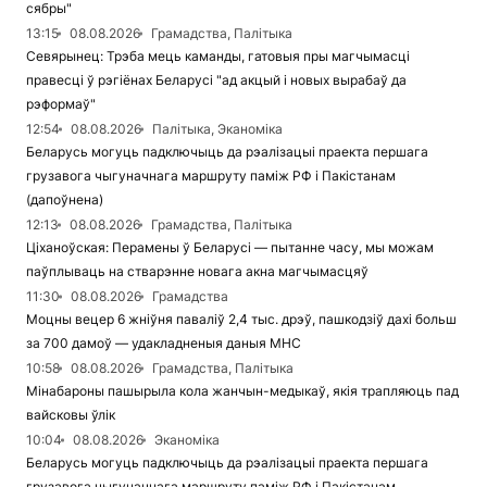
сябры"
13:15
08.08.2026
Грамадства, Палітыка
Севярынец: Трэба мець каманды, гатовыя пры магчымасці
правесці ў рэгіёнах Беларусі "ад акцый і новых вырабаў да
рэформаў"
12:54
08.08.2026
Палітыка, Эканоміка
Беларусь могуць падключыць да рэалізацыі праекта першага
грузавога чыгуначнага маршруту паміж РФ і Пакістанам
(дапоўнена)
12:13
08.08.2026
Грамадства, Палітыка
Ціханоўская: Перамены ў Беларусі — пытанне часу, мы можам
паўплываць на стварэнне новага акна магчымасцяў
11:30
08.08.2026
Грамадства
Моцны вецер 6 жніўня паваліў 2,4 тыс. дрэў, пашкодзіў дахі больш
за 700 дамоў — удакладненыя даныя МНС
10:58
08.08.2026
Грамадства, Палітыка
Мінабароны пашырыла кола жанчын-медыкаў, якія трапляюць пад
вайсковы ўлік
10:04
08.08.2026
Эканоміка
Беларусь могуць падключыць да рэалізацыі праекта першага
грузавога чыгуначнага маршруту паміж РФ і Пакістанам