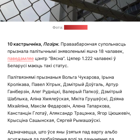
Фота:
pixabay.com
10 кастрычніка,
Позірк
.
Праваабарончая супольнасць
прызнала палітычнымі зняволенымі яшчэ 18 чалавек,
паведамляе
цэнтр “Вясна”. Цяпер 1.222 чалавекі ў
Беларусі маюць такі статус.
Палітвязнямі прызнаныя Вольга Чукарова, Ірына
Кролікава, Павел Хітрык, Дзмітрый Доўгаль, Артур
Ганіберзін, Алег Рудніцкі, Валерый Папкоў, Дзмітрый
Шаблыка, Аліна Хмялеўская, Мікіта Грушэўскі, Дзіяна
Міхайліна, Максім Федаровіч, Алена Тапаркова,
Канстанцін Глотаў, Аляксандр Трацэнка, Ягор Цюшкевіч,
Крысціна Сашынская, Сяргей Рымашэўскі.
Адзначаецца, што ўсе яны ўзятыя пад варту альбо
асуджаныя да пазбаўлення волі за дачыненне да