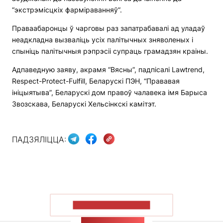
“экстрэмісцкіх фарміраванняў”.
Праваабаронцы ў чарговы раз запатрабавалі ад уладаў
неадкладна вызваліць усіх палітычных зняволеных і
спыніць палітычныя рэпрэсіі супраць грамадзян краіны.
Адпаведную заяву, акрамя “Вясны”, падпісалі Lawtrend,
Respect-Protect-Fulfill, Беларускі ПЭН, “Прававая
ініцыятыва”, Беларускі дом правоў чалавека імя Барыса
Звозскава, Беларускі Хельсінкскі камітэт.
ПАДЗЯЛІЦЦА:
ПАКАЗАЦЬ БОЛЬШ
СТУЖКА НАВІН