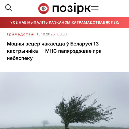
УСЕ НАВІНЫ
ПАЛІТЫКА
ЭКАНОМІКА
ГРАМАДСТВА
БЯСПЕКА
УСЕ
Грамадства
13.10.2025
08:50
Моцны вецер чакаецца ў Беларусі 13
кастрычніка — МНС папярэджвае пра
небяспеку