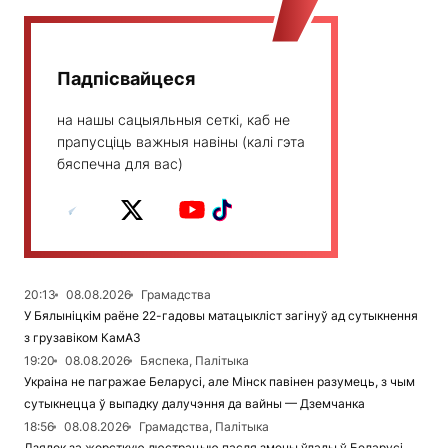
Падпісвайцеся
на нашы сацыяльныя сеткі, каб не
прапусціць важныя навіны (калі гэта
бяспечна для вас)
20:13
08.08.2026
Грамадства
У Бялыніцкім раёне 22-гадовы матацыкліст загінуў ад сутыкнення
з грузавіком КамАЗ
19:20
08.08.2026
Бяспека, Палітыка
Украіна не пагражае Беларусі, але Мінск павінен разумець, з чым
сутыкнецца ў выпадку далучэння да вайны — Дземчанка
18:56
08.08.2026
Грамадства, Палітыка
Дзядок за жорсткую люстрацыю пасля змены ўлады ў Беларусі,