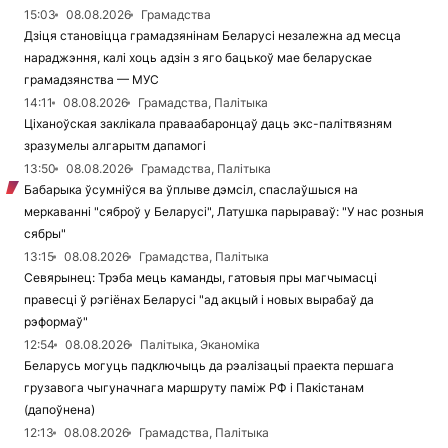
15:03
08.08.2026
Грамадства
Дзіця становіцца грамадзянінам Беларусі незалежна ад месца
нараджэння, калі хоць адзін з яго бацькоў мае беларускае
грамадзянства — МУС
14:11
08.08.2026
Грамадства, Палітыка
Ціханоўская заклікала праваабаронцаў даць экс-палітвязням
зразумелы алгарытм дапамогі
13:50
08.08.2026
Грамадства, Палітыка
Бабарыка ўсумніўся ва ўплыве дэмсіл, спаслаўшыся на
меркаванні "сяброў у Беларусі", Латушка парыраваў: "У нас розныя
сябры"
13:15
08.08.2026
Грамадства, Палітыка
Севярынец: Трэба мець каманды, гатовыя пры магчымасці
правесці ў рэгіёнах Беларусі "ад акцый і новых вырабаў да
рэформаў"
12:54
08.08.2026
Палітыка, Эканоміка
Беларусь могуць падключыць да рэалізацыі праекта першага
грузавога чыгуначнага маршруту паміж РФ і Пакістанам
(дапоўнена)
12:13
08.08.2026
Грамадства, Палітыка