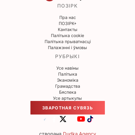
ПОЗІРК
Пра нас
ПОЗІРК+
Кантакты
Палітыка cookie
Палітыка прыватнасці
Палажэнні і ўмовы
РУБРЫКІ
Усе навіны
Палітыка
Эканоміка
Грамадства
Бяспека
Усе артыкулы
ЗВАРОТНАЯ СУВЯЗЬ
створана
Dudka.Agency