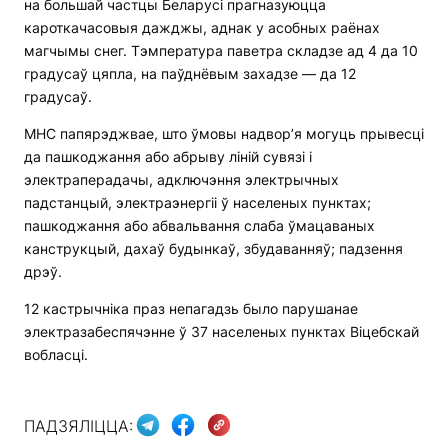
на большай частцы Беларусі прагназуюцца
кароткачасовыя дажджы, аднак у асобных раёнах
магчымы снег. Тэмпература паветра складзе ад 4 да 10
градусаў цяпла, на паўднёвым захадзе — да 12
градусаў.
МНС папярэджвае, што ўмовы надвор’я могуць прывесці
да пашкоджання або абрыву ліній сувязі і
электраперадачы, адключэння электрычных
падстанцый, электраэнергіі ў населеных пунктах;
пашкоджання або абвальвання слаба ўмацаваных
канструкцый, дахаў будынкаў, збудаванняў; падзення
дрэў.
12 кастрычніка праз непагадзь было парушанае
электразабеспячэнне ў 37 населеных пунктах Віцебскай
вобласці.
ПАДЗЯЛІЦЦА: