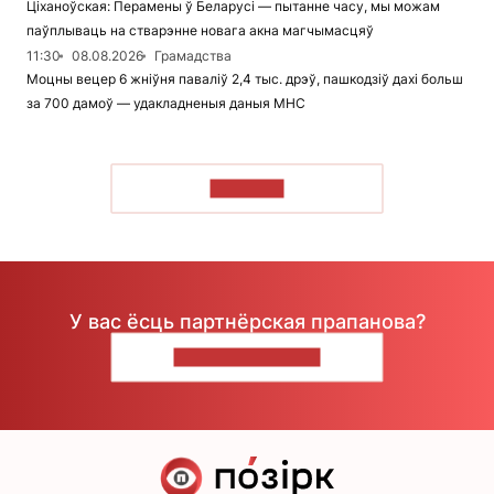
Ціханоўская: Перамены ў Беларусі — пытанне часу, мы можам
паўплываць на стварэнне новага акна магчымасцяў
11:30
08.08.2026
Грамадства
Моцны вецер 6 жніўня паваліў 2,4 тыс. дрэў, пашкодзіў дахі больш
за 700 дамоў — удакладненыя даныя МНС
ЧЫТАЦЬ
У вас ёсць партнёрская прапанова?
НАПІШЫЦЕ НАМ