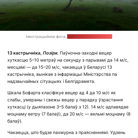
Ілюстрацыйнае фота:
Khamkéo / unsplash.com
13 кастрычніка,
Позірк
.
Паўночна-заходні вецер
хуткасцю 5–10 метраў на секунду з парывамі да 14 м/с,
месцамі — да 15–20 м/с, чакаецца ў Беларусі 13
кастрычніка, вынікае з інфармацыі Міністэрства па
надзвычайных сітуацыях і Белгідрамета.
Шкала Бофарта класіфікуе вецер ад 4 да 10 м/с як
слабы, умераны і свежы вецер у парадку ўзрастання
хуткасці (у дыяпазоне 3–5 балаў з 12). 14 м/c адпавядае
моцнаму ветру (7 балаў), да 20 м/c — вельмі моцнаму (8
балаў).
Чакаецца, што будзе пахмурна з праясненнямі. Удзень