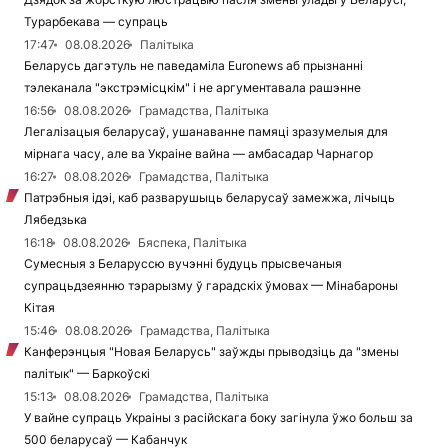
Турарбекава — супраць
17:47
08.08.2026
Палітыка
Беларусь дагэтуль не паведаміла Euronews аб прызнанні
тэлеканала "экстрэмісцкім" і не аргументавала рашэнне
16:56
08.08.2026
Грамадства, Палітыка
Легалізацыя беларусаў, ушанаванне памяці зразумелыя для
мірнага часу, але ва Украіне вайна — амбасадар Чарнагор
16:27
08.08.2026
Грамадства, Палітыка
Патрэбныя ідэі, каб разварушыць беларусаў замежжа, лічыць
Лябедзька
16:18
08.08.2026
Бяспека, Палітыка
Сумесныя з Беларуссю вучэнні будуць прысвечаныя
супрацьдзеянню тэрарызму ў гарадскіх ўмовах — Мінабароны
Кітая
15:46
08.08.2026
Грамадства, Палітыка
Канферэнцыя "Новая Беларусь" заўжды прыводзіць да "змены
палітык" — Баркоўскі
15:13
08.08.2026
Грамадства, Палітыка
У вайне супраць Украіны з расійскага боку загінула ўжо больш за
500 беларусаў — Кабанчук