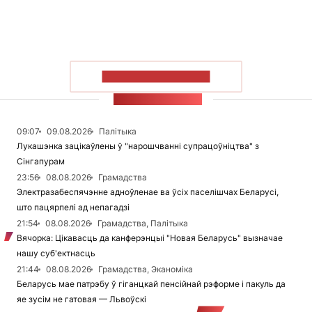
ПАКАЗАЦЬ БОЛЬШ
СТУЖКА НАВІН
09:07
09.08.2026
Палітыка
Лукашэнка зацікаўлены ў "нарошчванні супрацоўніцтва" з
Сінгапурам
23:56
08.08.2026
Грамадства
Электразабеспячэнне адноўленае ва ўсіх паселішчах Беларусі,
што пацярпелі ад непагадзі
21:54
08.08.2026
Грамадства, Палітыка
Вячорка: Цікавасць да канферэнцыі "Новая Беларусь" вызначае
нашу суб'ектнасць
21:44
08.08.2026
Грамадства, Эканоміка
Беларусь мае патрэбу ў гіганцкай пенсійнай рэформе і пакуль да
яе зусім не гатовая — Львоўскі