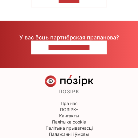
ЧЫТАЦЬ
У вас ёсць партнёрская прапанова?
НАПІШЫЦЕ НАМ
ПОЗІРК
Пра нас
ПОЗІРК+
Кантакты
Палітыка cookie
Палітыка прыватнасці
Палажэнні і ўмовы