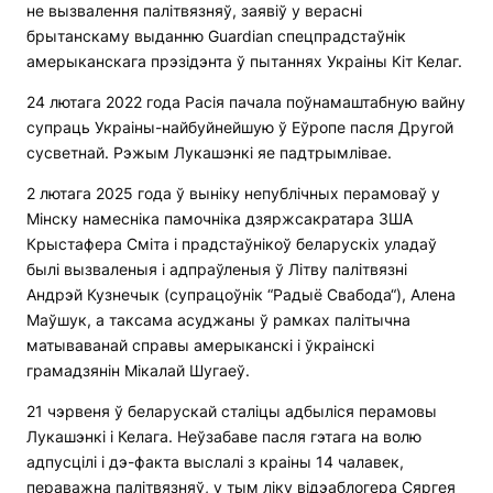
не вызвалення палітвязняў, заявіў у верасні
брытанскаму выданню Guardian спецпрадстаўнік
амерыканскага прэзідэнта ў пытаннях Украіны Кіт Келаг.
24 лютага 2022 года Расія пачала поўнамаштабную вайну
супраць Украіны-найбуйнейшую ў Еўропе пасля Другой
сусветнай. Рэжым Лукашэнкі яе падтрымлівае.
2 лютага 2025 года ў выніку непублічных перамоваў у
Мінску намесніка памочніка дзяржсакратара ЗША
Крыстафера Сміта і прадстаўнікоў беларускіх уладаў
былі вызваленыя і адпраўленыя ў Літву палітвязні
Андрэй Кузнечык (супрацоўнік “Радыё Свабода“), Алена
Маўшук, а таксама асуджаны ў рамках палітычна
матываванай справы амерыканскі і ўкраінскі
грамадзянін Мікалай Шугаеў.
21 чэрвеня ў беларускай сталіцы адбыліся перамовы
Лукашэнкі і Келага. Неўзабаве пасля гэтага на волю
адпусцілі і дэ-факта выслалі з краіны 14 чалавек,
пераважна палітвязняў, у тым ліку відэаблогера Сяргея