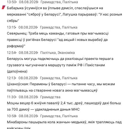
13:50
08.08.2026
Грамадства, Палітыка
Бабарыка ўсумніўся ва ўплыве дэмсіл, спаслаўшыся на
меркаванні "сяброў у Беларусі", Латушка парыраваў: "У нас розныя
сябры"
13:15
08.08.2026
Грамадства, Палітыка
Севярынец: Трэба мець каманды, гатовыя пры магчымасці
правесці ў рэгіёнах Беларусі "ад акцый і новых вырабаў да
рэформаў"
12:54
08.08.2026
Палітыка, Эканоміка
Беларусь могуць падключыць да рэалізацыі праекта першага
грузавога чыгуначнага маршруту паміж РФ і Пакістанам
(дапоўнена)
12:13
08.08.2026
Грамадства, Палітыка
Ціханоўская: Перамены ў Беларусі — пытанне часу, мы можам
паўплываць на стварэнне новага акна магчымасцяў
11:30
08.08.2026
Грамадства
Моцны вецер 6 жніўня паваліў 2,4 тыс. дрэў, пашкодзіў дахі больш
за 700 дамоў — удакладненыя даныя МНС
10:58
08.08.2026
Грамадства, Палітыка
Мінабароны пашырыла кола жанчын-медыкаў, якія трапляюць пад
вайсковы ўлік