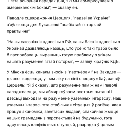
“І гэта асноўная парадак дня, які мы абмяркоўваем з
амерыканскім бокам”, — сказаў ён.
Паводле сцвярджэння Церцеля, “падзеі ва Украіне“
з’яўляюцца для Лукашэнкі “асабістай гісторыяй
практычна”.
“Нашы саюзніцкія адносіны з РФ, нашы блізкія адносіны з
Украінай дазваляюць казаць, што ўсё ж такі трэба было
б паспрабаваць вырашыць гэтую праблему з улікам
нашага разумення гэтай гісторыі”, — заявіў кіраўнік КДБ.
У Мінска ёсць каналы зносін з “партнёрамі” на Захадзе —
дыялог вядзецца, у тым ліку па лініі спецслужбаў, заявіў
Церцель: “Я б сказаў, што разуменне паміж намі паволі
наладжваецца, мы абмяркоўваем вострыя пытанні і
дзесьці выходзім на разуменне ўзаемных інтарэсаў. Наш
узаемны інтарэс-гэта стабільная сітуацыя ў рэгіёне, якая
працуе эканоміка, занятасць людзей, спакойнае жыццё
нашых грамадзян з перспектывай на будучыню, гэта
адсутнасць канфліктных сітуацый, разрадка ў цэлым