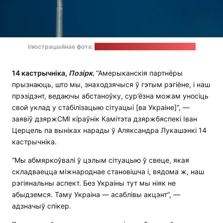
Ілюстрацыйнае фота:
Yehor Milohrodskyi / unsplash.com
14 кастрычніка,
Позірк
.
“Амерыканскія партнёры
прызнаюць, што мы, знаходзячыся ў гэтым рэгіёне, і наш
прэзідэнт, ведаючы абстаноўку, сур’ёзна можам уносіць
свой уклад у стабілізацыю сітуацыі [ва Украіне]“, —
заявіў дзяржСМІ кіраўнік Камітэта дзяржбяспекі Іван
Церцель па выніках нарады ў Аляксандра Лукашэнкі 14
кастрычніка.
“Мы абмяркоўвалі ў цэлым сітуацыю ў свеце, якая
складваецца міжнароднае становішча і, вядома ж, наш
рэгіянальны аспект. Без Украіны тут мы ніяк не
абыдземся. Таму Украіна — асаблівы акцэнт”, —
адзначыў спікер.