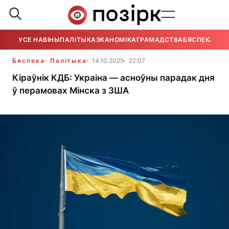
УСЕ НАВІНЫ
ПАЛІТЫКА
ЭКАНОМІКА
ГРАМАДСТВА
БЯСПЕКА
УСЕ
Бяспека
Палітыка
14.10.2025
22:07
Кіраўнік КДБ: Украіна — асноўны парадак дня
ў перамовах Мінска з ЗША