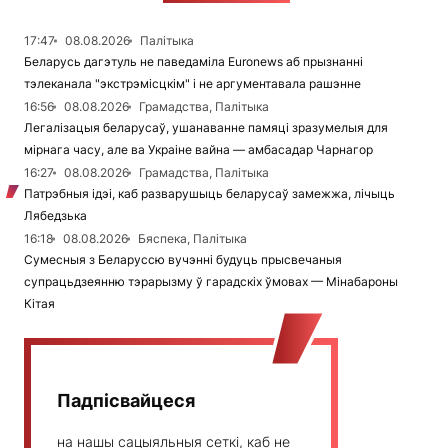
17:47
08.08.2026
Палітыка
Беларусь дагэтуль не паведаміла Euronews аб прызнанні
тэлеканала "экстрэмісцкім" і не аргументавала рашэнне
16:56
08.08.2026
Грамадства, Палітыка
Легалізацыя беларусаў, ушанаванне памяці зразумелыя для
мірнага часу, але ва Украіне вайна — амбасадар Чарнагор
16:27
08.08.2026
Грамадства, Палітыка
Патрэбныя ідэі, каб разварушыць беларусаў замежжа, лічыць
Лябедзька
16:18
08.08.2026
Бяспека, Палітыка
Сумесныя з Беларуссю вучэнні будуць прысвечаныя
супрацьдзеянню тэрарызму ў гарадскіх ўмовах — Мінабароны
Кітая
Падпісвайцеся
на нашы сацыяльныя сеткі, каб не