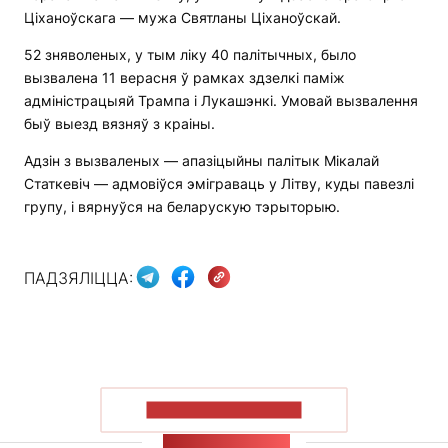
Ціханоўскага — мужа Святланы Ціханоўскай.
52 зняволеных, у тым ліку 40 палітычных, было
вызвалена 11 верасня ў рамках здзелкі паміж
адміністрацыяй Трампа і Лукашэнкі. Умовай вызвалення
быў выезд вязняў з краіны.
Адзін з вызваленых — апазіцыйны палітык Мікалай
Статкевіч — адмовіўся эміграваць у Літву, куды павезлі
групу, і вярнуўся на беларускую тэрыторыю.
ПАДЗЯЛІЦЦА:
ПАКАЗАЦЬ БОЛЬШ
СТУЖКА НАВІН