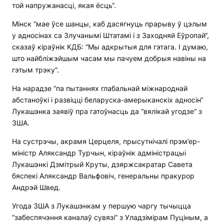
той напружанасці, якая ёсць“.
Мінск “мае ўсе шанцы, каб дасягнуць прарыву ў цэлым
у адносінах са Злучанымі Штатамі і з Заходняй Еўропай“,
сказаў кіраўнік КДБ: “Мы адкрытыя для гэтага. І думаю,
што найбліжэйшым часам мы пачуем добрыя навіны на
гэтым трэку“.
На нарадзе “па пытаннях глабальнай міжнароднай
абстаноўкі і развіцці беларуска-амерыканскіх адносін“
Лукашэнка заявіў пра гатоўнасць да “вялікай угодзе“ з
ЗША.
На сустрэчы, акрамя Церцеля, прысутнічалі прэм’ер-
міністр Аляксандр Турчын, кіраўнік адміністрацыі
Лукашэнкі Дзмітрый Круты, дзяржсакратар Савета
бяспекі Аляксандр Вальфовіч, генеральны пракурор
Андрэй Швед.
Угода ЗША з Лукашэнкам у першую чаргу тычыцца
“забеспячэння каналаў сувязі” з Уладзімірам Пуціным, а