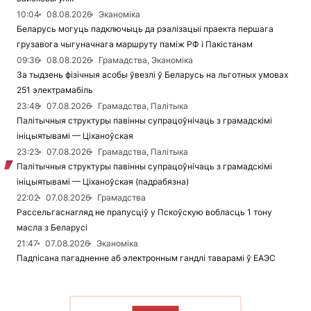
10:04
08.08.2026
Эканоміка
Беларусь могуць падключыць да рэалізацыі праекта першага
грузавога чыгуначнага маршруту паміж РФ і Пакістанам
09:36
08.08.2026
Грамадства, Эканоміка
За тыдзень фізічныя асобы ўвезлі ў Беларусь на льготных умовах
251 электрамабіль
23:48
07.08.2026
Грамадства, Палітыка
Палітычныя структуры павінны супрацоўнічаць з грамадскімі
ініцыятывамі — Ціханоўская
23:23
07.08.2026
Грамадства, Палітыка
Палітычныя структуры павінны супрацоўнічаць з грамадскімі
ініцыятывамі — Ціханоўская (падрабязна)
22:02
07.08.2026
Грамадства
Рассельгаснагляд не прапусціў у Пскоўскую вобласць 1 тону
масла з Беларусі
21:47
07.08.2026
Эканоміка
Падпісана пагадненне аб электронным гандлі таварамі ў ЕАЭС