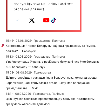
прапусціць важныя навіны (калі гэта
бяспечна для вас)
15:46
08.08.2026
Грамадства, Палітыка
Канферэнцыя "Новая Беларусь" заўжды прыводзіць да "змены
палітык" — Баркоўскі
15:13
08.08.2026
Грамадства, Палітыка
У вайне супраць Украіны з расійскага боку загінула ўжо больш за
500 беларусаў — Кабанчук
15:03
08.08.2026
Грамадства
Дзіця становіцца грамадзянінам Беларусі незалежна ад месца
нараджэння, калі хоць адзін з яго бацькоў мае беларускае
грамадзянства — МУС
14:11
08.08.2026
Грамадства, Палітыка
Ціханоўская заклікала праваабаронцаў даць экс-палітвязням
зразумелы алгарытм дапамогі