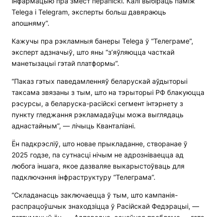
інфармацыю пра змест перапіскі. Калі выбіраць паміж
Telega і Telegram, эксперты больш давяраюць
апошняму”.
Кажучы пра рэкламныя банеры Telega ў “Телеграме”,
эксперт адзначыў, што яны “з’яўляюцца часткай
манетызацыі гэтай платформы”.
“Паказ гэтых паведамленняў беларускай аўдыторыі
таксама звязаны з тым, што на тэрыторыі РФ блакуюцца
рэсурсы, а беларуска-расійскі сегмент інтэрнету з
пункту гледжання рэкламадаўцы можа выглядаць
аднастайным”, — лічыць Кванталіані.
Ён падкрэсліў, што новае прыкладанне, створанае ў
2025 годзе, па сутнасці нічым не адрозніваецца ад
любога іншага, якое дазваляе выкарыстоўваць для
падключэння інфраструктуру “Телеграма”.
“Складанасць заключаецца ў тым, што кампанія-
распрацоўшчык знаходзіцца ў Расійскай Федэрацыі, —