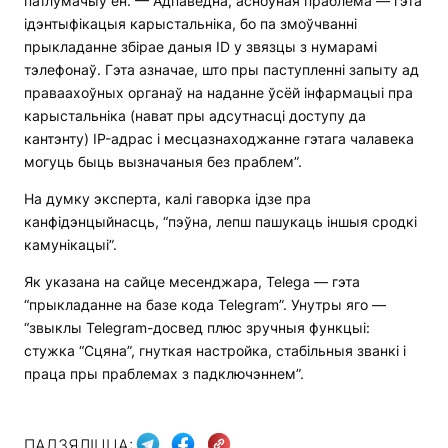
патлумачыў ён. — Адпаведна, асноўная праблема — гэта
ідэнтыфікацыя карыстальніка, бо па змоўчванні
прыкладанне збірае даныя ID у звязцы з нумарамі
тэлефонаў. Гэта азначае, што пры паступленні запыту ад
праваахоўных органаў на наданне ўсёй інфармацыі пра
карыстальніка (нават пры адсутнасці доступу да
кантэнту) IP-адрас і месцазнаходжанне гэтага чалавека
могуць быць вызначаныя без праблем”.
На думку эксперта, калі гаворка ідзе пра
канфідэнцыйнасць, “пэўна, лепш пашукаць іншыя сродкі
камунікацыі”.
Як указана на сайце месенджара, Telega — гэта
“прыкладанне на базе кода Telegram”. Унутры яго —
“звыклы Telegram-досвед плюс зручныя функцыі:
стужка “Сцяна”, гнуткая настройка, стабільныя званкі і
праца пры праблемах з падключэннем”.
ПАДЗЯЛІЦЦА: