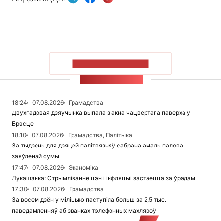
ПАКАЗАЦЬ БОЛЬШ
СТУЖКА НАВІН
18:24
07.08.2026
Грамадства
Двухгадовая дзяўчынка выпала з акна чацвёртага паверха ў
Брэсце
18:10
07.08.2026
Грамадства, Палітыка
За тыдзень для дзяцей палітвязняў сабрана амаль палова
заяўленай сумы
17:47
07.08.2026
Эканоміка
Лукашэнка: Стрымліванне цэн і інфляцыі застаецца за ўрадам
17:30
07.08.2026
Грамадства
За восем дзён у міліцыю паступіла больш за 2,5 тыс.
паведамленняў аб званках тэлефонных махляроў