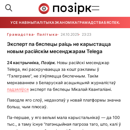
УСЕ НАВІНЫ
ПАЛІТЫКА
ЭКАНОМІКА
ГРАМАДСТВА
БЯСПЕКА
УСЕ
Грамадства
Палітыка
24.10.2025
23:23
Эксперт па бяспецы раіць не карыстацца
новым расійскім месенджарам Telega
24 кастрычніка,
Позірк
.
Новы расійскі месенджар
Telega, які раскручваецца за кошт рэкламы ў
“Тэлеграме”, не з’яўляецца бяспечным. Такім
меркаваннем з Беларускай асацыяцыяй журналістаў
падзяліўся
эксперт па бяспецы Мікалай Кванталіані.
Паводле яго слоў, недахопаў у новай платформы значна
больш, чым плюсаў.
Па-першае, у яго вельмі мала карыстальнікаў — да 100
тыс., а таму існуе “патэнцыйная пагроза таго, што, калі ў