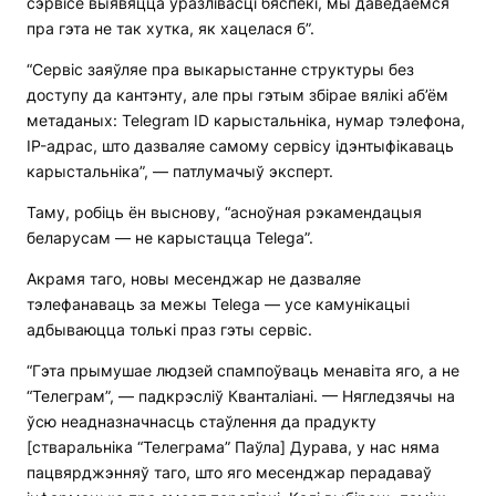
сэрвісе выявяцца ўразлівасці бяспекі, мы даведаемся
пра гэта не так хутка, як хацелася б”.
“Сервіс заяўляе пра выкарыстанне структуры без
доступу да кантэнту, але пры гэтым збірае вялікі аб’ём
метаданых: Telegram ID карыстальніка, нумар тэлефона,
IP-адрас, што дазваляе самому сервісу ідэнтыфікаваць
карыстальніка”, — патлумачыў эксперт.
Таму, робіць ён выснову, “асноўная рэкамендацыя
беларусам — не карыстацца Telega”.
Акрамя таго, новы месенджар не дазваляе
тэлефанаваць за межы Telega — усе камунікацыі
адбываюцца толькі праз гэты сервіс.
“Гэта прымушае людзей спампоўваць менавіта яго, а не
“Телеграм”, — падкрэсліў Кванталіані. — Нягледзячы на
ўсю неадназначнасць стаўлення да прадукту
[стваральніка “Телеграма” Паўла] Дурава, у нас няма
пацвярджэнняў таго, што яго месенджар перадаваў