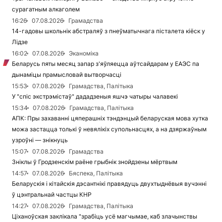
сурагатным алкаголем
16:26
07.08.2026
Грамадства
14-гадовы школьнік абстраляў з пнеўматычнага пісталета кіёск у
Лідзе
16:02
07.08.2026
Эканоміка
Беларусь пяты месяц запар з'яўляецца аўтсайдарам у ЕАЭС па
дынаміцы прамысловай вытворчасці
15:53
07.08.2026
Грамадства, Палітыка
У "спіс экстрэмістаў" дададзеныя яшчэ чатыры чалавекі
15:34
07.08.2026
Грамадства, Палітыка
АПК: Пры захаванні цяперашніх тэндэнцый беларуская мова хутка
можа застацца толькі ў невялікіх супольнасцях, а на дзяржаўным
узроўні — знікнуць
15:07
07.08.2026
Грамадства
Зніклы ў Гродзенскім раёне грыбнік знойдзены мёртвым
14:57
07.08.2026
Бяспека, Палітыка
Беларускія і кітайскія дэсантнікі правядуць двухтыднёвыя вучэнні
ў цэнтральнай частцы КНР
14:27
07.08.2026
Грамадства, Палітыка
Ціханоўская заклікала "зрабіць усё магчымае, каб злачынствы