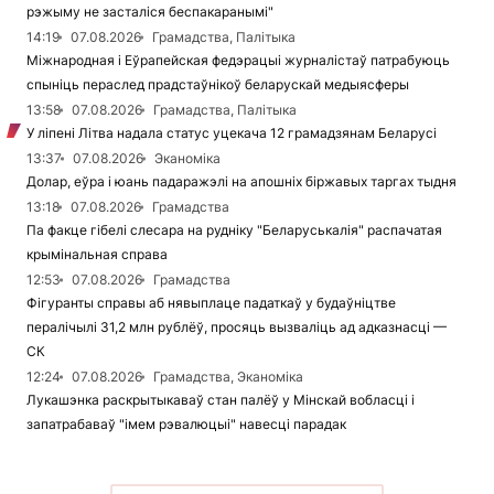
рэжыму не засталіся беспакаранымі"
14:19
07.08.2026
Грамадства, Палітыка
Міжнародная і Еўрапейская федэрацыі журналістаў патрабуюць
спыніць пераслед прадстаўнікоў беларускай медыясферы
13:58
07.08.2026
Грамадства, Палітыка
У ліпені Літва надала статус уцекача 12 грамадзянам Беларусі
13:37
07.08.2026
Эканоміка
Долар, еўра і юань падаражэлі на апошніх біржавых таргах тыдня
13:18
07.08.2026
Грамадства
Па факце гібелі слесара на рудніку "Беларуськалія" распачатая
крымінальная справа
12:53
07.08.2026
Грамадства
Фігуранты справы аб нявыплаце падаткаў у будаўніцтве
пералічылі 31,2 млн рублёў, просяць вызваліць ад адказнасці —
СК
12:24
07.08.2026
Грамадства, Эканоміка
Лукашэнка раскрытыкаваў стан палёў у Мінскай вобласці і
запатрабаваў "імем рэвалюцыі" навесці парадак