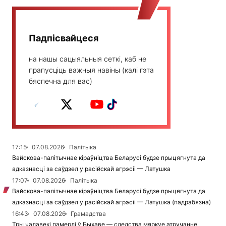
Падпісвайцеся
на нашы сацыяльныя сеткі, каб не
прапусціць важныя навіны (калі гэта
бяспечна для вас)
17:15
07.08.2026
Палітыка
Вайскова-палітычнае кіраўніцтва Беларусі будзе прыцягнута да
адказнасці за саўдзел у расійскай агрэсіі — Латушка
17:07
07.08.2026
Палітыка
Вайскова-палітычнае кіраўніцтва Беларусі будзе прыцягнута да
адказнасці за саўдзел у расійскай агрэсіі — Латушка (падрабязна)
16:43
07.08.2026
Грамадства
Тры чалавекі памерлі ў Быхаве — следства мяркуе атручэнне