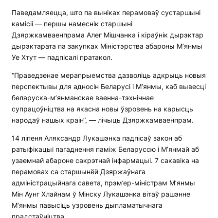
Паведамляецца, што па выніках перамоваў сустаршыні
камісіі — першы намеснік старшыні
Дзяржкамваенпрама Алег Мішчанка і кіраўнік дырэктар
дырэктарата па закупках Міністэрства абароны М’янмы
Уе Хтут — падпісалі пратакол.
“Праведзенае мерапрыемства дазволіць адкрыць новыя
перспектывы для адносін Беларусі і М’янмы, каб вывесці
беларуска-м’янманскае ваенна-тэхнічнае
супрацоўніцтва на якасна новы ўзровень на карысць
народаў нашых краін“, — лічыць Дзяржкамваенпрам.
14 ліпеня Аляксандр Лукашэнка падпісаў закон аб
ратыфікацыі пагаднення паміж Беларуссю і М’янмай аб
узаемнай абароне сакрэтнай інфармацыі. 7 сакавіка на
перамовах са старшынёй Дзяржаўнага
адміністрацыйнага савета, прэм’ер-міністрам М’янмы
Мін Аунг Хлайнам ў Мінску Лукашэнка вітаў рашэнне
М’янмы павысіць узровень дыпламатычнага
прадстаўніцтва.