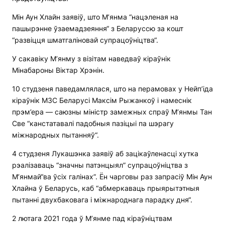
Мін Аун Хлайн заявіў, што М’янма “нацэленая на
пашырэнне ўзаемадзеяння“ з Беларуссю за кошт
“развіцця шматгаліновай супрацоўніцтва“.
У сакавіку М’янму з візітам наведваў кіраўнік
Мінабароны Віктар Хрэнін.
10 студзеня паведамлялася, што на перамовах у Нейп’іда
кіраўнік МЗС Беларусі Максім Рыжанкоў і намеснік
прэм’ера — саюзны міністр замежных спраў М’янмы Тан
Све “канстатавалі падобныя пазіцыі па шэрагу
міжнародных пытанняў“.
4 студзеня Лукашэнка заявіў аб зацікаўленасці хутка
рэалізаваць “значны патэнцыял” супрацоўніцтва з
М’янмай“ва ўсіх галінах”. Ён чарговы раз запрасіў Мін Аун
Хлайна ў Беларусь, каб “абмеркаваць прыярытэтныя
пытанні двухбаковага і міжнароднага парадку дня“.
2 лютага 2021 года ў М’янме пад кіраўніцтвам