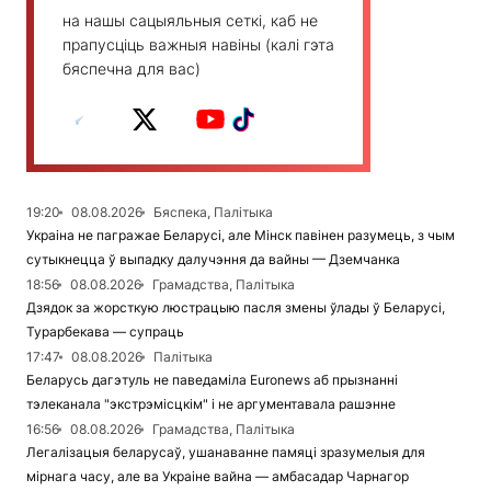
на нашы сацыяльныя сеткі, каб не
прапусціць важныя навіны (калі гэта
бяспечна для вас)
19:20
08.08.2026
Бяспека, Палітыка
Украіна не пагражае Беларусі, але Мінск павінен разумець, з чым
сутыкнецца ў выпадку далучэння да вайны — Дземчанка
18:56
08.08.2026
Грамадства, Палітыка
Дзядок за жорсткую люстрацыю пасля змены ўлады ў Беларусі,
Турарбекава — супраць
17:47
08.08.2026
Палітыка
Беларусь дагэтуль не паведаміла Euronews аб прызнанні
тэлеканала "экстрэмісцкім" і не аргументавала рашэнне
16:56
08.08.2026
Грамадства, Палітыка
Легалізацыя беларусаў, ушанаванне памяці зразумелыя для
мірнага часу, але ва Украіне вайна — амбасадар Чарнагор