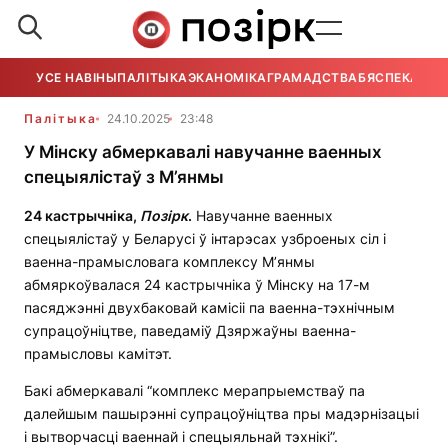
УСЕ НАВІНЫ
ПАЛІТЫКА
ЭКАНОМІКА
ГРАМАДСТВА
БЯСПЕКА
УСЕ
Палітыка
24.10.2025
23:48
У Мінску абмеркавалі навучанне ваенных
спецыялістаў з М’янмы
24 кастрычніка,
П
о
зірк
.
Навучанне ваенных
спецыялістаў у Беларусі ў інтарэсах узброеных сіл і
ваенна-прамысловага комплексу М’янмы
абмяркоўвалася 24 кастрычніка ў Мінску на 17-м
пасяджэнні двухбаковай камісіі па ваенна-тэхнічным
супрацоўніцтве, паведаміў Дзяржаўны ваенна-
прамысловы камітэт.
Бакі абмеркавалі “комплекс мерапрыемстваў па
далейшым пашырэнні супрацоўніцтва пры мадэрнізацыі
і вытворчасці ваеннай і спецыяльнай тэхнікі”.