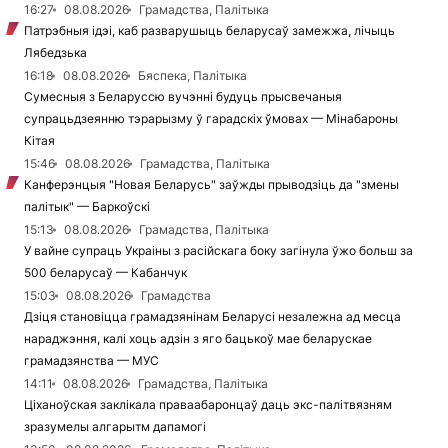
16:27
08.08.2026
Грамадства, Палітыка
Патрэбныя ідэі, каб разварушыць беларусаў замежжа, лічыць
Лябедзька
16:18
08.08.2026
Бяспека, Палітыка
Сумесныя з Беларуссю вучэнні будуць прысвечаныя
супрацьдзеянню тэрарызму ў гарадскіх ўмовах — Мінабароны
Кітая
15:46
08.08.2026
Грамадства, Палітыка
Канферэнцыя "Новая Беларусь" заўжды прыводзіць да "змены
палітык" — Баркоўскі
15:13
08.08.2026
Грамадства, Палітыка
У вайне супраць Украіны з расійскага боку загінула ўжо больш за
500 беларусаў — Кабанчук
15:03
08.08.2026
Грамадства
Дзіця становіцца грамадзянінам Беларусі незалежна ад месца
нараджэння, калі хоць адзін з яго бацькоў мае беларускае
грамадзянства — МУС
14:11
08.08.2026
Грамадства, Палітыка
Ціханоўская заклікала праваабаронцаў даць экс-палітвязням
зразумелы алгарытм дапамогі