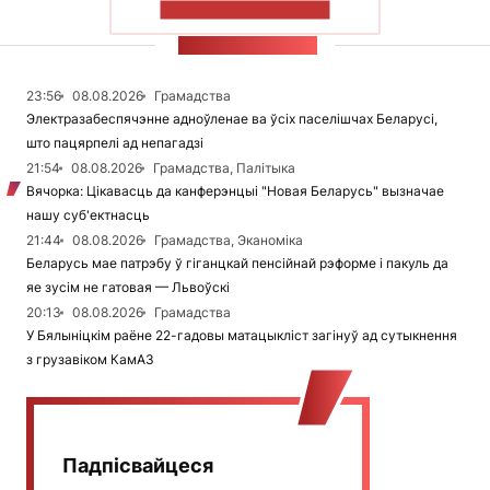
ПАКАЗАЦЬ БОЛЬШ
СТУЖКА НАВІН
23:56
08.08.2026
Грамадства
Электразабеспячэнне адноўленае ва ўсіх паселішчах Беларусі,
што пацярпелі ад непагадзі
21:54
08.08.2026
Грамадства, Палітыка
Вячорка: Цікавасць да канферэнцыі "Новая Беларусь" вызначае
нашу суб'ектнасць
21:44
08.08.2026
Грамадства, Эканоміка
Беларусь мае патрэбу ў гіганцкай пенсійнай рэформе і пакуль да
яе зусім не гатовая — Львоўскі
20:13
08.08.2026
Грамадства
У Бялыніцкім раёне 22-гадовы матацыкліст загінуў ад сутыкнення
з грузавіком КамАЗ
Падпісвайцеся