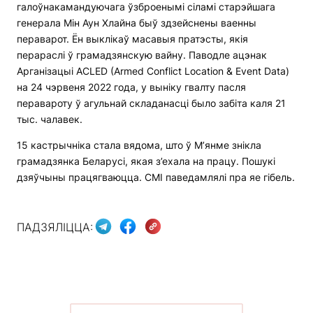
галоўнакамандуючага ўзброенымі сіламі старэйшага
генерала Мін Аун Хлайна быў здзейснены ваенны
пераварот. Ён выклікаў масавыя пратэсты, якія
перараслі ў грамадзянскую вайну. Паводле ацэнак
Арганізацыі ACLED (Аrmed Conflict Location & Event Data)
на 24 чэрвеня 2022 года, у выніку гвалту пасля
перавароту ў агульнай складанасці было забіта каля 21
тыс. чалавек.
15 кастрычніка стала вядома, што ў М’янме знікла
грамадзянка Беларусі, якая з’ехала на працу. Пошукі
дзяўчыны працягваюцца. СМІ паведамлялі пра яе гібель.
ПАДЗЯЛІЦЦА: