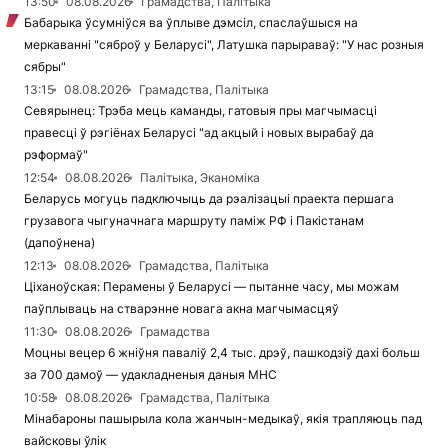
13:50
08.08.2026
Грамадства, Палітыка
Бабарыка ўсумніўся ва ўплыве дэмсіл, спаслаўшыся на
меркаванні "сяброў у Беларусі", Латушка парыраваў: "У нас розныя
сябры"
13:15
08.08.2026
Грамадства, Палітыка
Севярынец: Трэба мець каманды, гатовыя пры магчымасці
правесці ў рэгіёнах Беларусі "ад акцый і новых вырабаў да
рэформаў"
12:54
08.08.2026
Палітыка, Эканоміка
Беларусь могуць падключыць да рэалізацыі праекта першага
грузавога чыгуначнага маршруту паміж РФ і Пакістанам
(дапоўнена)
12:13
08.08.2026
Грамадства, Палітыка
Ціханоўская: Перамены ў Беларусі — пытанне часу, мы можам
паўплываць на стварэнне новага акна магчымасцяў
11:30
08.08.2026
Грамадства
Моцны вецер 6 жніўня паваліў 2,4 тыс. дрэў, пашкодзіў дахі больш
за 700 дамоў — удакладненыя даныя МНС
10:58
08.08.2026
Грамадства, Палітыка
Мінабароны пашырыла кола жанчын-медыкаў, якія трапляюць пад
вайсковы ўлік