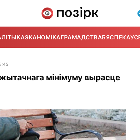
АЛІТЫКА
ЭКАНОМІКА
ГРАМАДСТВА
БЯСПЕКА
УС
5:45
ажытачнага мінімуму вырасце