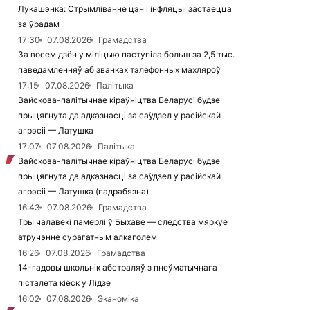
Лукашэнка: Стрымліванне цэн і інфляцыі застаецца
за ўрадам
17:30
07.08.2026
Грамадства
За восем дзён у міліцыю паступіла больш за 2,5 тыс.
паведамленняў аб званках тэлефонных махляроў
17:15
07.08.2026
Палітыка
Вайскова-палітычнае кіраўніцтва Беларусі будзе
прыцягнута да адказнасці за саўдзел у расійскай
агрэсіі — Латушка
17:07
07.08.2026
Палітыка
Вайскова-палітычнае кіраўніцтва Беларусі будзе
прыцягнута да адказнасці за саўдзел у расійскай
агрэсіі — Латушка (падрабязна)
16:43
07.08.2026
Грамадства
Тры чалавекі памерлі ў Быхаве — следства мяркуе
атручэнне сурагатным алкаголем
16:26
07.08.2026
Грамадства
14-гадовы школьнік абстраляў з пнеўматычнага
пісталета кіёск у Лідзе
16:02
07.08.2026
Эканоміка