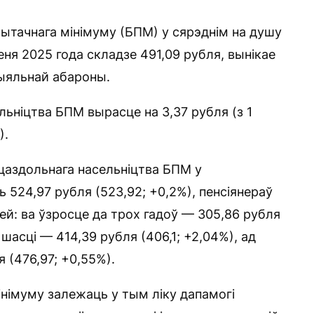
тачнага мінімуму (БПМ) у сярэднім на душу
зеня 2025 года складзе 491,09 рубля, вынікае
цыяльнай абароны.
льніцтва БПМ вырасце на 3,37 рубля (з 1
).
цаздольнага насельніцтва БПМ у
524,97 рубля (523,92; +0,2%), пенсіянераў
цей: ва ўзросце да трох гадоў — 305,86 рубля
 шасці — 414,39 рубля (406,1; +2,04%), ад
 (476,97; +0,55%).
німуму залежаць у тым ліку дапамогі