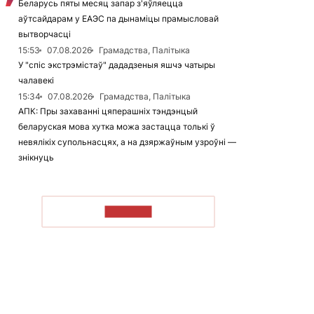
Беларусь пяты месяц запар з'яўляецца
аўтсайдарам у ЕАЭС па дынаміцы прамысловай
вытворчасці
15:53
07.08.2026
Грамадства, Палітыка
У "спіс экстрэмістаў" дададзеныя яшчэ чатыры
чалавекі
15:34
07.08.2026
Грамадства, Палітыка
АПК: Пры захаванні цяперашніх тэндэнцый
беларуская мова хутка можа застацца толькі ў
невялікіх супольнасцях, а на дзяржаўным узроўні —
знікнуць
ЧЫТАЦЬ