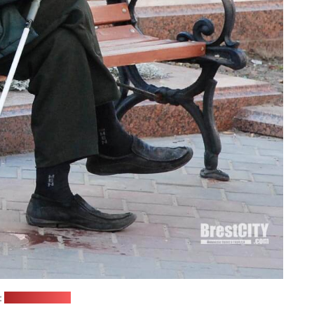
:
brestcity.com