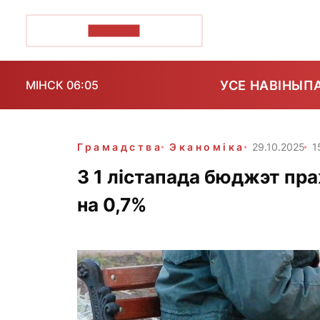
ПОЗІРК+
УСЕ НАВІНЫ
П
МІНСК 06:05
Грамадства
Эканоміка
29.10.2025
1
З 1 лістапада бюджэт пр
на 0,7%