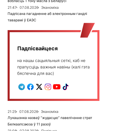
вобласць 1 тону масла з Беларусі
21:47
07.08.2026
Эканоміка
Падпісана пагадненне аб электронным гандлі
таварамі ў ЕАЭС
Падпісвайцеся
на нашы сацыяльныя сеткі, каб не
прапусціць важныя навіны (калі гэта
бяспечна для вас)
21:25
07.08.2026
Эканоміка
Лукашэнка назваў “жудасцю” павелічэнне страт
Белкаапсаюза ў 11 разоў
21:08
07.08.2026
Палітыка