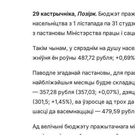
29 кастрычніка,
Позірк
.
Бюджэт пражы
насельніцтва з 1 лістапада па 31 студ
з пастановы Міністэрства працы і са
Такім чынам, у сярэднім на душу насе
жніўня ён роўны 487,72 рубля; +0,69%
Паводле згаданай пастановы, для пра
найбліжэйшыя месяцы будзе складаць 
— 357,28 рубля (357,03; +0,07%), дзя
(301,5; +1,45%), ва ўзросце ад трох да
шасці да васемнаццаці — 479,59 рубля
Ад велічыні бюджэту пражытачнага мі