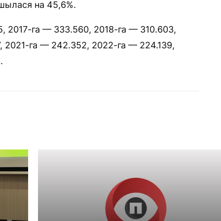
ншылася на 45,6%.
, 2017-га — 333.560, 2018-га — 310.603,
, 2021-га — 242.352, 2022-га — 224.139,
.