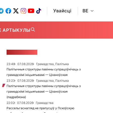
Увайсці
BE
Е АРТЫКУЛЫ
СТУЖКА НАВІН
23:48
07.08.2026
Грамадства, Палітыка
Палітычныя структуры павінны супрацоўнічаць з
грамадскімі ініцыятывамі — Ціханоўская
23:23
07.08.2026
Грамадства, Палітыка
Палітычныя структуры павінны супрацоўнічаць з
грамадскімі ініцыятывамі — Ціханоўская
(падрабязна)
22:02
07.08.2026
Грамадства
Рассельгаснагляд не прапусціў у Пскоўскую