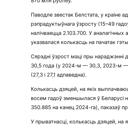
870 млн рублёў.
Паводле звестак Белстата, у краіне 
рэпрадуктыўнага ўзросту (15–49 гадоў)
налічваецца 2.103.700. У аналагічных 
указвалася колькасць на пачатак гэтых
Сярэдні ўзрост маці пры нараджэнні д
30,5 года (у 2024-м — 30,3, 2023-м —
(27,3 і 27,1 адпаведна).
Колькасць дзяцей, на якіх выплачва
восем гадоў зменшылася ў Беларусі на
350.885 на канец 2024-га), паказаў 
У прыватнасці, колькасць дзяцей, на 