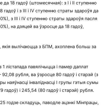
е да 18 гадоў (штомесячная): з I і II ступенню
 гадоў і з III і IV ступенню страты здароўя да
0%), з III і IV ступенню страты здароўя пасля
20%), на дзяцей ва ўзросце да 18 гадоў,
 якія вылічаюцца з БПМ, ахоплена больш за
з 1 лістапада павялічыцца і памер даплат
92,08 рубля, ва ўзросце 80 гадоў і старэй (з
Пры наяўнасці інваліднасці I групы гэтыя сумы
 гадоў) і 245,54 (80 гадоў і старэй) рубля.
25 годзе складуць, паводле ацэнкі Мінпрацы,