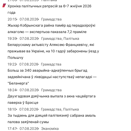
Хроніка палітычных рэпрэсій за 6–7 жніўня 2026
года
20:15
07.08.2026
Грамадства
Жыхар Кобрынскага раёна памёр ад перадазіроўкі
алкаголю — экспертыза паказала 7,2 праміле
19:39
07.08.2026
Грамадства, Палітыка
Беларускаму актывісту Аляксею Францкевічу, які
пражывае ва Украіне, на 10 гадоў забаронены ўезд у
Польшчу
19:22
07.08.2026
Грамадства
Больш за 340 аварыйна-аднаўленчых брыгад
задзейнічана ў ліквідацыі наступстваў непагадзі —
"Белэнерга"
18:24
07.08.2026
Грамадства
Двухгадовая дзяўчынка выпала з акна чацвёртага
паверха ў Брэсце
18:10
07.08.2026
Грамадства, Палітыка
За тыдзень для дзяцей палітвязняў сабрана амаль
палова заяўленай сумы
17:47
07.08.2026
Эканоміка