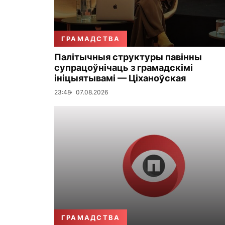
ГРАМАДСТВА
Палітычныя структуры павінны
супрацоўнічаць з грамадскімі
ініцыятывамі — Ціханоўская
23:48
07.08.2026
ГРАМАДСТВА