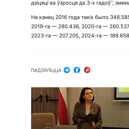
дзіцяці ва ўзросце да 3-х гадоў”, зме
На канец 2016 года такіх было 348.585
2019-га — 280.436, 2020-га — 260.537
2023-га — 207.205, 2024-га — 189.658
ПАДЗЯЛІЦЦА: