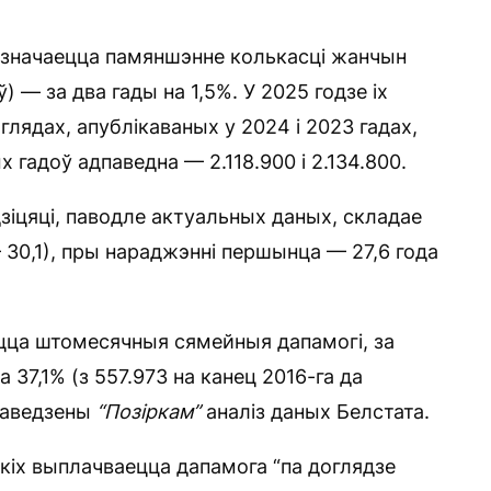
адзначаецца памяншэнне колькасці жанчын
 — за два гады на 1,5%. У 2025 годзе іх
аглядах, апублікаваных у 2024 і 2023 гадах,
 гадоў адпаведна — 2.118.900 і 2.134.800.
зіцяці, паводле актуальных даных, складае
 30,1), пры нараджэнні першынца — 27,6 года
юцца штомесячныя сямейныя дапамогі, за
 37,1% (з 557.973 на канец 2016-га да
праведзены
“Позіркам
”
аналіз даных Белстата.
якіх выплачваецца дапамога “па доглядзе