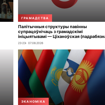
ГРАМАДСТВА
Палітычныя структуры павінны
супрацоўнічаць з грамадскімі
ініцыятывамі — Ціханоўская (падрабязн
23:23
07.08.2026
ЭКАНОМІКА