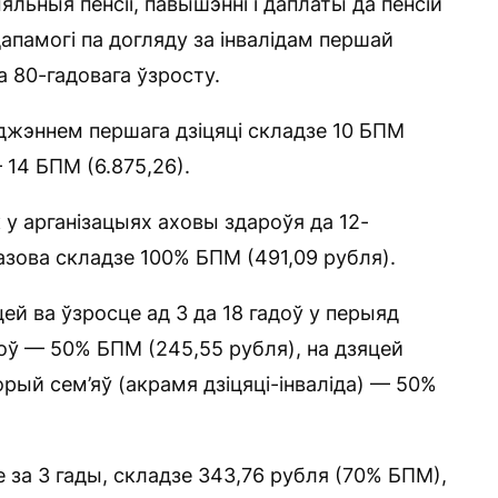
яльныя пенсіі, павышэнні і даплаты да пенсій
апамогі па догляду за інвалідам першай
а 80-гадовага ўзросту.
аджэннем першага дзіцяці складзе 10 БПМ
— 14 БПМ (6.875,26).
к у арганізацыях аховы здароўя да 12-
азова складзе 100% БПМ (491,09 рубля).
й ва ўзросце ад 3 да 18 гадоў у перыяд
доў — 50% БПМ (245,55 рубля), на дзяцей
рый сем’яў (акрамя дзіцяці-інваліда) — 50%
е за 3 гады, складзе 343,76 рубля (70% БПМ),