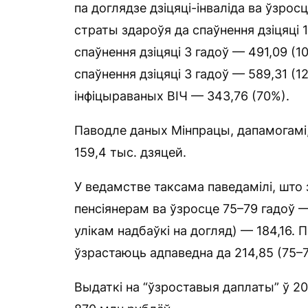
па доглядзе дзіцяці-інваліда ва ўзросц
страты здароўя да спаўнення дзіцяці 18
спаўнення дзіцяці 3 гадоў — 491,09 (10
спаўнення дзіцяці 3 гадоў — 589,31 (1
інфіцыраваных ВІЧ — 343,76 (70%).
Паводле даных Мінпрацы, дапамогамі,
159,4 тыс. дзяцей.
У ведамстве таксама паведамілі, што 
пенсіянерам ва ўзросце 75–79 гадоў — 
улікам надбаўкі на догляд) — 184,16. 
ўзрастаюць адпаведна да 214,85 (75–79
Выдаткі на “ўзроставыя даплаты” ў 20