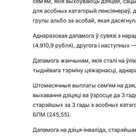
сем’ям, якія выхоўваюць дзяцей, сацы
для асобных катэгорый пенсіянераў, д
групы альбо за асобай, якая дасягнул
Аднаразовая дапамога ў сувязі з нар
(4.910,9 рубля), другога і наступных 
Дапамога жанчынам, якія сталі на ўлі
тыднёвага тэрміну цяжарнасці, аднар
Штомесячныя выплаты сем’ям на дзяце
выхавання дзіцяці ва ўзросце да 3 га
старэйшых за 3 гады з асобных катэго
БПМ (245,55).
Дапамога на дзіця-інваліда, старэйша