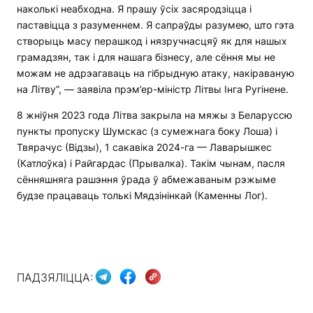
наколькі неабходна. Я прашу ўсіх засяродзіцца і
паставіцца з разуменнем. Я сапраўды разумею, што гэта
створыць масу перашкод і нязручнасцяў як для нашых
грамадзян, так і для нашага бізнесу, але сёння мы не
можам не адрэагаваць на гібрыдную атаку, накіраваную
на Літву”, — заявіла прэм’ер-міністр Літвы Інга Ругінене.
8 жніўня 2023 года Літва закрыла на мяжы з Беларуссю
пункты пропуску Шумскас (з сумежнага боку Лоша) і
Твярачус (Відзы), 1 сакавіка 2024-га — Лаварышкес
(Катлоўка) і Райгардас (Прывалка). Такім чынам, пасля
сённяшняга рашэння ўрада ў абмежаваным рэжыме
будзе працаваць толькі Мядзінінкай (Каменны Лог).
ПАДЗЯЛІЦЦА: