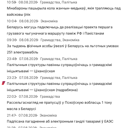
10:58
08.08.2026
Грамадства, Палітыка
Мінабароны пашырыла кола жанчын-медыкаў, якія трапляюць пад
вайсковы ўлік
10:04
08.08.2026
Эканоміка
Беларусь могуць падключыць да рэалізацыі праекта першага
грузавога чыгуначнага маршруту паміж РФ і Пакістанам
09:36
08.08.2026
Грамадства, Эканоміка
За тыдзень фізічныя асобы ўвезлі ў Беларусь на льготных умовах
251 электрамабіль
23:48
07.08.2026
Грамадства, Палітыка
Палітычныя структуры павінны супрацоўнічаць з грамадскімі
ініцыятывамі — Ціханоўская
23:23
07.08.2026
Грамадства, Палітыка
Палітычныя структуры павінны супрацоўнічаць з грамадскімі
ініцыятывамі — Ціханоўская (падрабязна)
22:02
07.08.2026
Грамадства
Рассельгаснагляд не прапусціў у Пскоўскую вобласць 1 тону
масла з Беларусі
21:47
07.08.2026
Эканоміка
Падпісана пагадненне аб электронным гандлі таварамі ў ЕАЭС
21:25
07.08.2026
Эканоміка