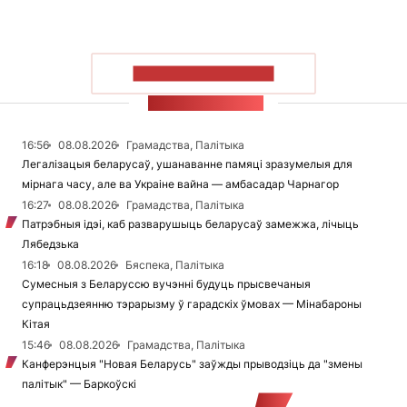
ПАКАЗАЦЬ БОЛЬШ
СТУЖКА НАВІН
16:56
08.08.2026
Грамадства, Палітыка
Легалізацыя беларусаў, ушанаванне памяці зразумелыя для
мірнага часу, але ва Украіне вайна — амбасадар Чарнагор
16:27
08.08.2026
Грамадства, Палітыка
Патрэбныя ідэі, каб разварушыць беларусаў замежжа, лічыць
Лябедзька
16:18
08.08.2026
Бяспека, Палітыка
Сумесныя з Беларуссю вучэнні будуць прысвечаныя
супрацьдзеянню тэрарызму ў гарадскіх ўмовах — Мінабароны
Кітая
15:46
08.08.2026
Грамадства, Палітыка
Канферэнцыя "Новая Беларусь" заўжды прыводзіць да "змены
палітык" — Баркоўскі