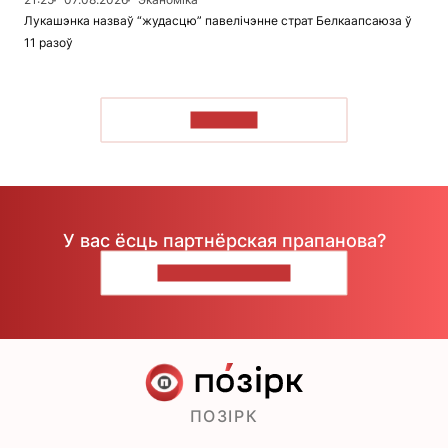
Лукашэнка назваў “жудасцю” павелічэнне страт Белкаапсаюза ў
11 разоў
ЧЫТАЦЬ
У вас ёсць партнёрская прапанова?
НАПІШЫЦЕ НАМ
ПОЗІРК