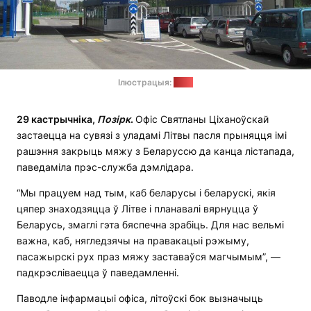
Ілюстрацыя:
ДМК
29 кастрычніка,
Позірк
.
Офіс Святланы Ціханоўскай
застаецца на сувязі з уладамі Літвы пасля прыняцця імі
рашэння закрыць мяжу з Беларуссю да канца лістапада,
паведаміла прэс-служба дэмлідара.
“Мы працуем над тым, каб беларусы і беларускі, якія
цяпер знаходзяцца ў Літве і планавалі вярнуцца ў
Беларусь, змаглі гэта бяспечна зрабіць. Для нас вельмі
важна, каб, нягледзячы на правакацыі рэжыму,
пасажырскі рух праз мяжу заставаўся магчымым”, —
падкрэсліваецца ў паведамленні.
Паводле інфармацыі офіса, літоўскі бок вызначыць