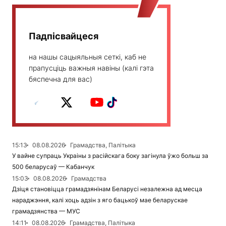
Падпісвайцеся
на нашы сацыяльныя сеткі, каб не
прапусціць важныя навіны (калі гэта
бяспечна для вас)
15:13
08.08.2026
Грамадства, Палітыка
У вайне супраць Украіны з расійскага боку загінула ўжо больш за
500 беларусаў — Кабанчук
15:03
08.08.2026
Грамадства
Дзіця становіцца грамадзянінам Беларусі незалежна ад месца
нараджэння, калі хоць адзін з яго бацькоў мае беларускае
грамадзянства — МУС
14:11
08.08.2026
Грамадства, Палітыка