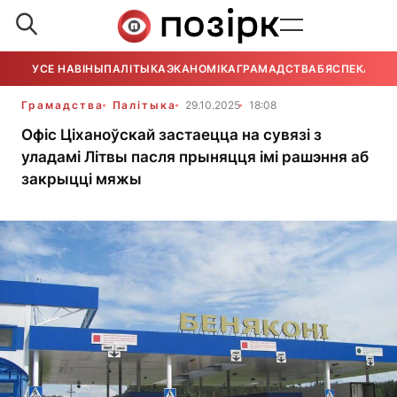
УСЕ НАВІНЫ
ПАЛІТЫКА
ЭКАНОМІКА
ГРАМАДСТВА
БЯСПЕКА
УСЕ
Грамадства
Палітыка
29.10.2025
18:08
Офіс Ціханоўскай застаецца на сувязі з
уладамі Літвы пасля прыняцця імі рашэння аб
закрыцці мяжы