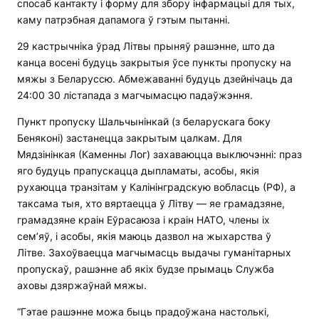
спосаб кантакту і форму для збору інфармацыі для тых,
каму патрэбная дапамога ў гэтым пытанні.
29 кастрычніка ўрад Літвы прыняў рашэнне, што да
канца восені будуць закрытыя ўсе пункты пропуску на
мяжы з Беларуссю. Абмежаванні будуць дзейнічаць да
24:00 30 лістапада з магчымасцю падаўжэння.
Пункт пропуску Шальчынінкай (з беларускага боку
Беняконі) застанецца закрытым цалкам. Для
Мядзінінкая (Каменны Лог) захаваюцца выключэнні: праз
яго будуць прапускацца дыпламаты, асобы, якія
рухаюцца транзітам у Калінінградскую вобласць (РФ), а
таксама тыя, хто вяртаецца ў Літву — яе грамадзяне,
грамадзяне краін Еўрасаюза і краін НАТО, члены іх
сем’яў, і асобы, якія маюць дазвол на жыхарства ў
Літве. Захоўваецца магчымасць выдачы гуманітарных
пропускаў, рашэнне аб якіх будзе прымаць Служба
аховы дзяржаўнай мяжы.
“Гэтае рашэнне можа быць прадоўжана настолькі,