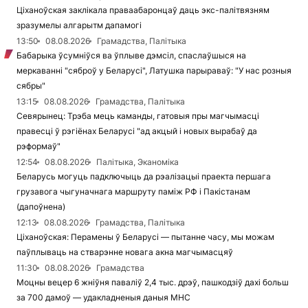
Ціханоўская заклікала праваабаронцаў даць экс-палітвязням
зразумелы алгарытм дапамогі
13:50
08.08.2026
Грамадства, Палітыка
Бабарыка ўсумніўся ва ўплыве дэмсіл, спаслаўшыся на
меркаванні "сяброў у Беларусі", Латушка парыраваў: "У нас розныя
сябры"
13:15
08.08.2026
Грамадства, Палітыка
Севярынец: Трэба мець каманды, гатовыя пры магчымасці
правесці ў рэгіёнах Беларусі "ад акцый і новых вырабаў да
рэформаў"
12:54
08.08.2026
Палітыка, Эканоміка
Беларусь могуць падключыць да рэалізацыі праекта першага
грузавога чыгуначнага маршруту паміж РФ і Пакістанам
(дапоўнена)
12:13
08.08.2026
Грамадства, Палітыка
Ціханоўская: Перамены ў Беларусі — пытанне часу, мы можам
паўплываць на стварэнне новага акна магчымасцяў
11:30
08.08.2026
Грамадства
Моцны вецер 6 жніўня паваліў 2,4 тыс. дрэў, пашкодзіў дахі больш
за 700 дамоў — удакладненыя даныя МНС