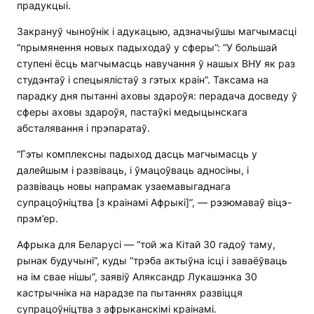
прадукцыі.
Закрануў чыноўнік і адукацыю, адзначыўшы магчымасці
“прымянення новых падыходаў у сферы”: “У большай
ступені ёсць магчымасць навучання ў нашых ВНУ як раз
студэнтаў і спецыялістаў з гэтых краін”. Таксама на
парадку дня пытанні аховы здароўя: перадача досведу ў
сферы аховы здароўя, пастаўкі медыцынскага
абсталявання і прэпаратаў.
“Гэты комплексны падыход дасць магчымасць у
далейшым і развіваць, і ўмацоўваць адносіны, і
развіваць новы напрамак узаемавыгаднага
супрацоўніцтва [з краінамі Афрыкі]”, — рэзюмаваў віцэ-
прэм’ер.
Афрыка для Беларусі — “той жа Кітай 30 гадоў таму,
рынак будучыні”, куды “трэба актыўна ісці і заваёўваць
на ім свае нішы”, заявіў Аляксандр Лукашэнка 30
кастрычніка на нарадзе па пытаннях развіцця
супрацоўніцтва з афрыканскімі краінамі.