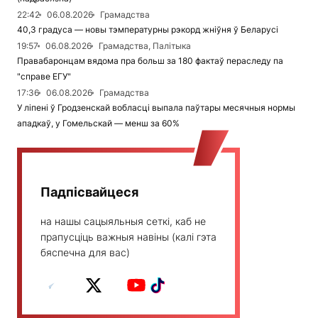
22:42
06.08.2026
Грамадства
40,3 градуса — новы тэмпературны рэкорд жніўня ў Беларусі
19:57
06.08.2026
Грамадства, Палітыка
Правабаронцам вядома пра больш за 180 фактаў пераследу па
"справе ЕГУ"
17:36
06.08.2026
Грамадства
У ліпені ў Гродзенскай вобласці выпала паўтары месячныя нормы
ападкаў, у Гомельскай — менш за 60%
Падпісвайцеся
на нашы сацыяльныя сеткі, каб не
прапусціць важныя навіны (калі гэта
бяспечна для вас)