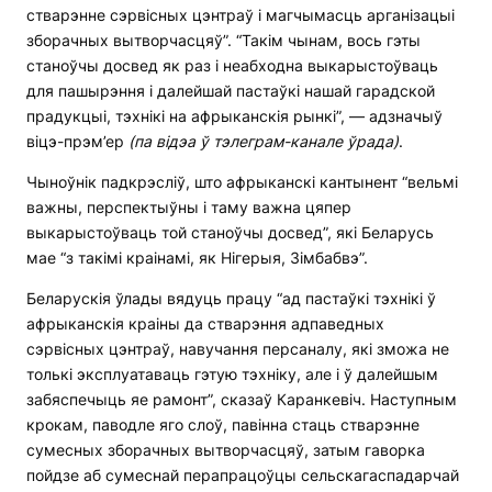
стварэнне сэрвісных цэнтраў і магчымасць арганізацыі
зборачных вытворчасцяў”. “Такім чынам, вось гэты
станоўчы досвед як раз і неабходна выкарыстоўваць
для пашырэння і далейшай пастаўкі нашай гарадской
прадукцыі, тэхнікі на афрыканскія рынкі”, — адзначыў
віцэ-прэм’ер
(па відэа ў тэлеграм-канале ўрада)
.
Чыноўнік падкрэсліў, што афрыканскі кантынент “вельмі
важны, перспектыўны і таму важна цяпер
выкарыстоўваць той станоўчы досвед”, які Беларусь
мае “з такімі краінамі, як Нігерыя, Зімбабвэ”.
Беларускія ўлады вядуць працу “ад пастаўкі тэхнікі ў
афрыканскія краіны да стварэння адпаведных
сэрвісных цэнтраў, навучання персаналу, які зможа не
толькі эксплуатаваць гэтую тэхніку, але і ў далейшым
забяспечыць яе рамонт”, сказаў Каранкевіч. Наступным
крокам, паводле яго слоў, павінна стаць стварэнне
сумесных зборачных вытворчасцяў, затым гаворка
пойдзе аб сумеснай перапрацоўцы сельскагаспадарчай