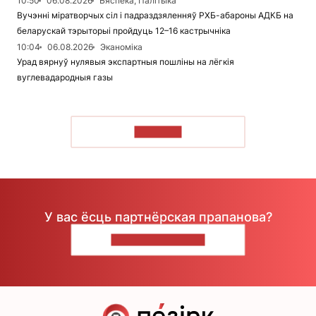
10:50
06.08.2026
Бяспека, Палітыка
Вучэнні міратворчых сіл і падраздзяленняў РХБ-абароны АДКБ на
беларускай тэрыторыі пройдуць 12–16 кастрычніка
10:04
06.08.2026
Эканоміка
Урад вярнуў нулявыя экспартныя пошліны на лёгкія
вуглевадародныя газы
ЧЫТАЦЬ
У вас ёсць партнёрская прапанова?
НАПІШЫЦЕ НАМ