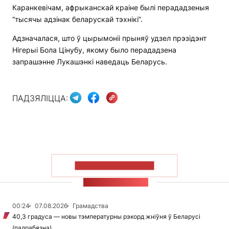
Каранкевічам, афрыканскай краіне былі перададзеныя
“тысячы адзінак беларускай тэхнікі”.
Адзначалася, што ў цырымоніі прыняў удзел прэзідэнт
Нігерыі Бола Цінубу, якому было перададзена
запрашэнне Лукашэнкі наведаць Беларусь.
ПАДЗЯЛІЦЦА:
ПАКАЗАЦЬ БОЛЬШ
СТУЖКА НАВІН
00:24
07.08.2026
Грамадства
40,3 градуса — новы тэмпературны рэкорд жніўня ў Беларусі
(падрабязна)