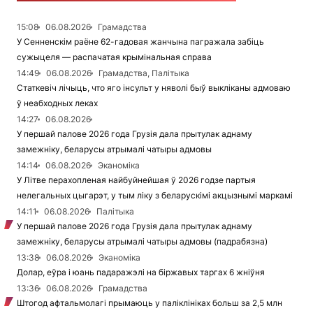
15:08
06.08.2026
Грамадства
У Сенненскім раёне 62-гадовая жанчына пагражала забіць
сужыцеля — распачатая крымінальная справа
14:49
06.08.2026
Грамадства, Палітыка
Статкевіч лічыць, что яго інсульт у няволі быў выкліканы адмоваю
ў неабходных леках
14:27
06.08.2026
У першай палове 2026 года Грузія дала прытулак аднаму
замежніку, беларусы атрымалі чатыры адмовы
14:14
06.08.2026
Эканоміка
У Літве перахопленая найбуйнейшая ў 2026 годзе партыя
нелегальных цыгарэт, у тым ліку з беларускімі акцызнымі маркамі
14:11
06.08.2026
Палітыка
У першай палове 2026 года Грузія дала прытулак аднаму
замежніку, беларусы атрымалі чатыры адмовы (падрабязна)
13:38
06.08.2026
Эканоміка
Долар, еўра і юань падаражэлі на біржавых таргах 6 жніўня
13:36
06.08.2026
Грамадства
Штогод афтальмолагі прымаюць у паліклініках больш за 2,5 млн