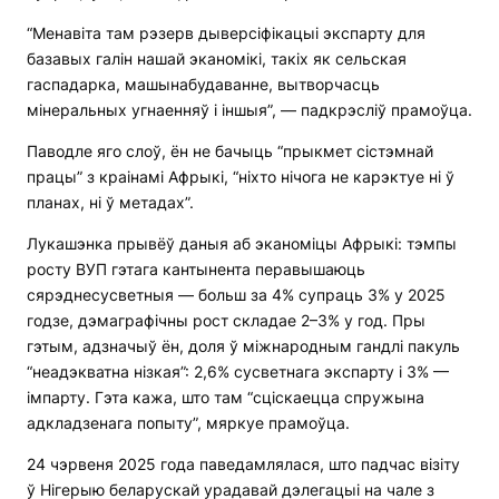
“Менавіта там рэзерв дыверсіфікацыі экспарту для
базавых галін нашай эканомікі, такіх як сельская
гаспадарка, машынабудаванне, вытворчасць
мінеральных угнаенняў і іншыя”, — падкрэсліў прамоўца.
Паводле яго слоў, ён не бачыць “прыкмет сістэмнай
працы” з краінамі Афрыкі, “ніхто нічога не карэктуе ні ў
планах, ні ў метадах”.
Лукашэнка прывёў даныя аб эканоміцы Афрыкі: тэмпы
росту ВУП гэтага кантынента перавышаюць
сярэднесусветныя — больш за 4% супраць 3% у 2025
годзе, дэмаграфічны рост складае 2–3% у год. Пры
гэтым, адзначыў ён, доля ў міжнародным гандлі пакуль
“неадэкватна нізкая”: 2,6% сусветнага экспарту і 3% —
імпарту. Гэта кажа, што там “сціскаецца спружына
адкладзенага попыту”, мяркуе прамоўца.
24 чэрвеня 2025 года паведамлялася, што падчас візіту
ў Нігерыю беларускай урадавай дэлегацыі на чале з