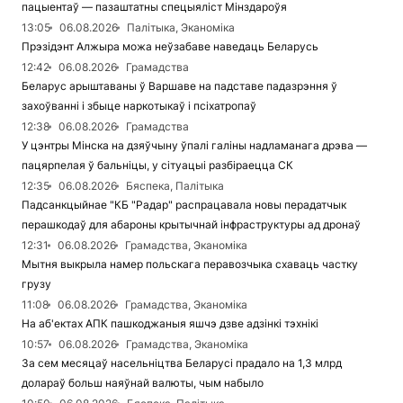
пацыентаў — пазаштатны спецыяліст Мінздароўя
13:05
06.08.2026
Палітыка, Эканоміка
Прэзідэнт Алжыра можа неўзабаве наведаць Беларусь
12:42
06.08.2026
Грамадства
Беларус арыштаваны ў Варшаве на падставе падазрэння ў
захоўванні і збыце наркотыкаў і псіхатропаў
12:38
06.08.2026
Грамадства
У цэнтры Мінска на дзяўчыну ўпалі галіны надламанага дрэва —
пацярпелая ў бальніцы, у сітуацыі разбіраецца СК
12:35
06.08.2026
Бяспека, Палітыка
Падсанкцыйнае "КБ "Радар" распрацавала новы перадатчык
перашкодаў для абароны крытычнай інфраструктуры ад дронаў
12:31
06.08.2026
Грамадства, Эканоміка
Мытня выкрыла намер польскага перавозчыка схаваць частку
грузу
11:08
06.08.2026
Грамадства, Эканоміка
На аб'ектах АПК пашкоджаныя яшчэ дзве адзінкі тэхнікі
10:57
06.08.2026
Грамадства, Эканоміка
За сем месяцаў насельніцтва Беларусі прадало на 1,3 млрд
долараў больш наяўнай валюты, чым набыло