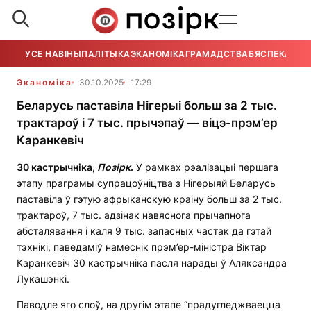
УСЕ НАВІНЫ
ПАЛІТЫКА
ЭКАНОМІКА
ГРАМАДСТВА
БЯСПЕКА
УСЕ
Эканоміка
30.10.2025
17:29
Беларусь паставіла Нігерыі больш за 2 тыс.
трактароў і 7 тыс. прычэпаў — віцэ-прэм’ер
Каранкевіч
30 кастрычніка,
Позірк
.
У рамках рэалізацыі першага
этапу праграмы супрацоўніцтва з Нігерыяй Беларусь
паставіла ў гэтую афрыканскую краіну больш за 2 тыс.
трактароў, 7 тыс. адзінак навяснога прычапнога
абсталявання і каля 9 тыс. запасных частак да гэтай
тэхнікі, паведаміў намеснік прэм’ер-міністра Віктар
Каранкевіч 30 кастрычніка пасля нарады ў Аляксандра
Лукашэнкі.
Паводле яго слоў, на другім этапе “прадугледжваецца