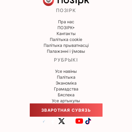
ПОЗІРК
Пра нас
ПОЗІРК+
Кантакты
Палітыка cookie
Палітыка прыватнасці
Палажэнні і ўмовы
РУБРЫКІ
Усе навіны
Палітыка
Эканоміка
Грамадства
Бяспека
Усе артыкулы
ЗВАРОТНАЯ СУВЯЗЬ