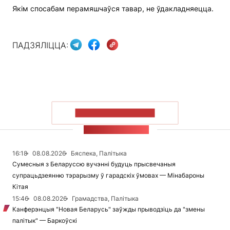
Якім спосабам перамяшчаўся тавар, не ўдакладняецца.
ПАДЗЯЛІЦЦА:
ПАКАЗАЦЬ БОЛЬШ
СТУЖКА НАВІН
16:18
08.08.2026
Бяспека, Палітыка
Сумесныя з Беларуссю вучэнні будуць прысвечаныя
супрацьдзеянню тэрарызму ў гарадскіх ўмовах — Мінабароны
Кітая
15:46
08.08.2026
Грамадства, Палітыка
Канферэнцыя "Новая Беларусь" заўжды прыводзіць да "змены
палітык" — Баркоўскі