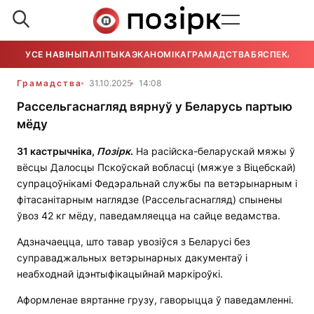
УСЕ НАВІНЫ
ПАЛІТЫКА
ЭКАНОМІКА
ГРАМАДСТВА
БЯСПЕКА
УСЕ
Грамадства
31.10.2025
14:08
Рассельгаснагляд вярнуў у Беларусь партыю
мёду
31 кастрычніка,
Позірк
.
На расійска-беларускай мяжы ў
вёсцы Далосцы Пскоўскай вобласці (мяжуе з Віцебскай)
супрацоўнікамі Федэральнай службы па ветэрынарным і
фітасанітарным наглядзе (Рассельгаснагляд) спынены
ўвоз 42 кг мёду, паведамляецца на сайце ведамства.
Адзначаецца, што тавар увозіўся з Беларусі без
суправаджальных ветэрынарных дакументаў і
неабходнай ідэнтыфікацыйнай маркіроўкі.
Аформленае вяртанне грузу, гаворыцца ў паведамленні.