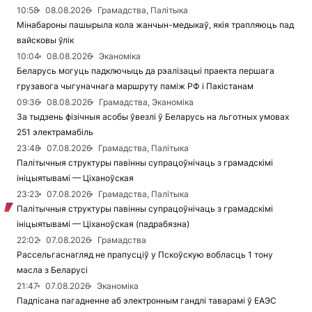
10:58
08.08.2026
Грамадства, Палітыка
Мінабароны пашырыла кола жанчын-медыкаў, якія трапляюць пад
вайсковы ўлік
10:04
08.08.2026
Эканоміка
Беларусь могуць падключыць да рэалізацыі праекта першага
грузавога чыгуначнага маршруту паміж РФ і Пакістанам
09:36
08.08.2026
Грамадства, Эканоміка
За тыдзень фізічныя асобы ўвезлі ў Беларусь на льготных умовах
251 электрамабіль
23:48
07.08.2026
Грамадства, Палітыка
Палітычныя структуры павінны супрацоўнічаць з грамадскімі
ініцыятывамі — Ціханоўская
23:23
07.08.2026
Грамадства, Палітыка
Палітычныя структуры павінны супрацоўнічаць з грамадскімі
ініцыятывамі — Ціханоўская (падрабязна)
22:02
07.08.2026
Грамадства
Рассельгаснагляд не прапусціў у Пскоўскую вобласць 1 тону
масла з Беларусі
21:47
07.08.2026
Эканоміка
Падпісана пагадненне аб электронным гандлі таварамі ў ЕАЭС