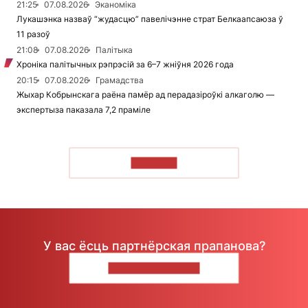
21:25
07.08.2026
Эканоміка
Лукашэнка назваў “жудасцю” павелічэнне страт Белкаапсаюза ў
11 разоў
21:08
07.08.2026
Палітыка
Хроніка палітычных рэпрэсій за 6–7 жніўня 2026 года
20:15
07.08.2026
Грамадства
Жыхар Кобрынскага раёна памёр ад перадазіроўкі алкаголю —
экспертыза паказала 7,2 праміле
ЧЫТАЦЬ
У вас ёсць партнёрская прапанова?
НАПІШЫЦЕ НАМ