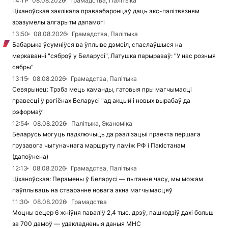
14:11
08.08.2026
Грамадства, Палітыка
Ціханоўская заклікала праваабаронцаў даць экс-палітвязням
зразумелы алгарытм дапамогі
13:50
08.08.2026
Грамадства, Палітыка
Бабарыка ўсумніўся ва ўплыве дэмсіл, спаслаўшыся на
меркаванні "сяброў у Беларусі", Латушка парыраваў: "У нас розныя
сябры"
13:15
08.08.2026
Грамадства, Палітыка
Севярынец: Трэба мець каманды, гатовыя пры магчымасці
правесці ў рэгіёнах Беларусі "ад акцый і новых вырабаў да
рэформаў"
12:54
08.08.2026
Палітыка, Эканоміка
Беларусь могуць падключыць да рэалізацыі праекта першага
грузавога чыгуначнага маршруту паміж РФ і Пакістанам
(дапоўнена)
12:13
08.08.2026
Грамадства, Палітыка
Ціханоўская: Перамены ў Беларусі — пытанне часу, мы можам
паўплываць на стварэнне новага акна магчымасцяў
11:30
08.08.2026
Грамадства
Моцны вецер 6 жніўня паваліў 2,4 тыс. дрэў, пашкодзіў дахі больш
за 700 дамоў — удакладненыя даныя МНС