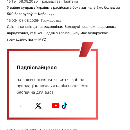
15:13
08.08.2026
Грамадства, Палітыка
У вайне супраць Украіны з расійскага боку загінула ўжо больш за
500 беларусаў — Кабанчук
15:03
08.08.2026
Грамадства
Дзіця становіцца грамадзянінам Беларусі незалежна ад месца
нараджэння, калі хоць адзін з яго бацькоў мае беларускае
грамадзянства — МУС
Падпісвайцеся
на нашы сацыяльныя сеткі, каб не
прапусціць важныя навіны (калі гэта
бяспечна для вас)