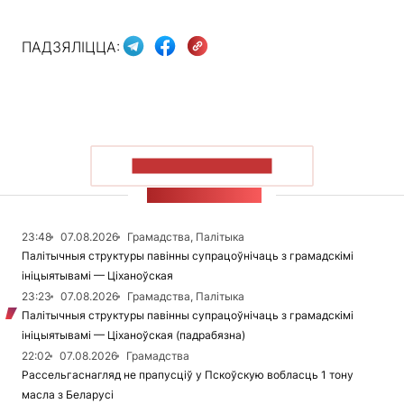
ПАДЗЯЛІЦЦА:
ПАКАЗАЦЬ БОЛЬШ
СТУЖКА НАВІН
23:48
07.08.2026
Грамадства, Палітыка
Палітычныя структуры павінны супрацоўнічаць з грамадскімі
ініцыятывамі — Ціханоўская
23:23
07.08.2026
Грамадства, Палітыка
Палітычныя структуры павінны супрацоўнічаць з грамадскімі
ініцыятывамі — Ціханоўская (падрабязна)
22:02
07.08.2026
Грамадства
Рассельгаснагляд не прапусціў у Пскоўскую вобласць 1 тону
масла з Беларусі