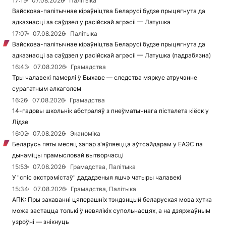
17:15
07.08.2026
Палітыка
Вайскова-палітычнае кіраўніцтва Беларусі будзе прыцягнута да
адказнасці за саўдзел у расійскай агрэсіі — Латушка
17:07
07.08.2026
Палітыка
Вайскова-палітычнае кіраўніцтва Беларусі будзе прыцягнута да
адказнасці за саўдзел у расійскай агрэсіі — Латушка (падрабязна)
16:43
07.08.2026
Грамадства
Тры чалавекі памерлі ў Быхаве — следства мяркуе атручэнне
сурагатным алкаголем
16:26
07.08.2026
Грамадства
14-гадовы школьнік абстраляў з пнеўматычнага пісталета кіёск у
Лідзе
16:02
07.08.2026
Эканоміка
Беларусь пяты месяц запар з'яўляецца аўтсайдарам у ЕАЭС па
дынаміцы прамысловай вытворчасці
15:53
07.08.2026
Грамадства, Палітыка
У "спіс экстрэмістаў" дададзеныя яшчэ чатыры чалавекі
15:34
07.08.2026
Грамадства, Палітыка
АПК: Пры захаванні цяперашніх тэндэнцый беларуская мова хутка
можа застацца толькі ў невялікіх супольнасцях, а на дзяржаўным
узроўні — знікнуць