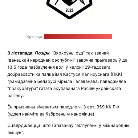
Крыніца:
тэлеграм-канал палка Каліноўскага
8 лістапада,
Позірк
.
“Вярхоўны суд” так званай
“данецкай народнай рэспублікі” завочна прыгаварыў да
13,5 года пазбаўлення волі ў калоніі 29-гадовага
добраахвотніка палка імя Кастуся Каліноўскага (ПКК)
грамадзяніна Беларусі Кірыла Галаванава, паведамляе
“пракуратура” гэтага акупаванага Расіяй украінскага
рэгіёну.
Ён прызнаны вінаватым паводле ч. 3 арт. 359 КК РФ
(удзел найміта ва ўзброеным канфлікце).
Сцвярджаецца, што Галаванаў “аб’яўлены ў міжнародны
вышук”.