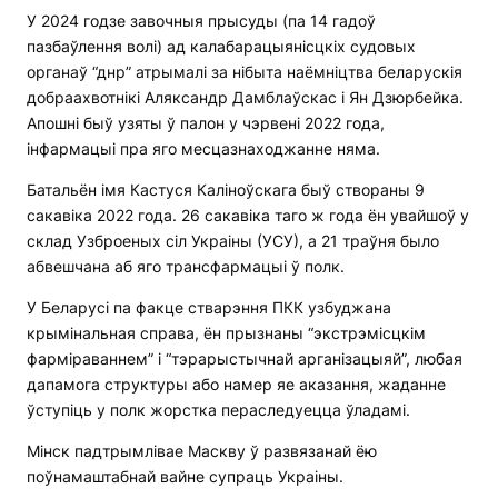
У 2024 годзе завочныя прысуды (па 14 гадоў
пазбаўлення волі) ад калабарацыянісцкіх судовых
органаў “днр” атрымалі за нібыта наёмніцтва беларускія
добраахвотнікі Аляксандр Дамблаўскас і Ян Дзюрбейка.
Апошні быў узяты ў палон у чэрвені 2022 года,
інфармацыі пра яго месцазнаходжанне няма.
Батальён імя Кастуся Каліноўскага быў створаны 9
сакавіка 2022 года. 26 сакавіка таго ж года ён увайшоў у
склад Узброеных сіл Украіны (УСУ), а 21 траўня было
абвешчана аб яго трансфармацыі ў полк.
У Беларусі па факце стварэння ПКК узбуджана
крымінальная справа, ён прызнаны “экстрэмісцкім
фарміраваннем” і “тэрарыстычнай арганізацыяй”, любая
дапамога структуры або намер яе аказання, жаданне
ўступіць у полк жорстка пераследуецца ўладамі.
Мінск падтрымлівае Маскву ў развязанай ёю
поўнамаштабнай вайне супраць Украіны.