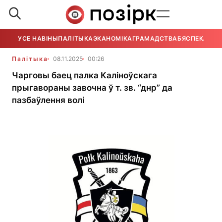
УСЕ НАВІНЫ
ПАЛІТЫКА
ЭКАНОМІКА
ГРАМАДСТВА
БЯСПЕКА
УСЕ
Палітыка
08.11.2025
00:26
Чарговы баец палка Каліноўскага
прыгавораны завочна ў т. зв. “днр” да
пазбаўлення волі