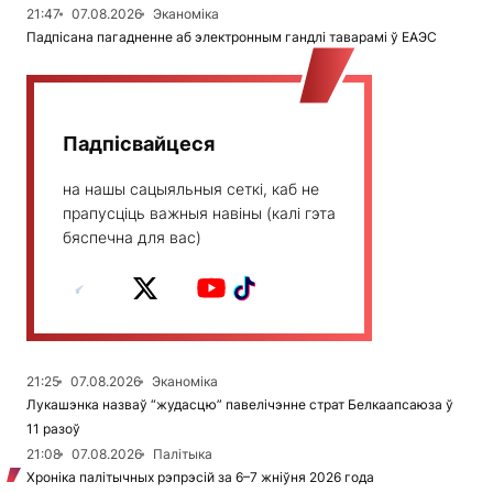
21:47
07.08.2026
Эканоміка
Падпісана пагадненне аб электронным гандлі таварамі ў ЕАЭС
Падпісвайцеся
на нашы сацыяльныя сеткі, каб не
прапусціць важныя навіны (калі гэта
бяспечна для вас)
21:25
07.08.2026
Эканоміка
Лукашэнка назваў “жудасцю” павелічэнне страт Белкаапсаюза ў
11 разоў
21:08
07.08.2026
Палітыка
Хроніка палітычных рэпрэсій за 6–7 жніўня 2026 года