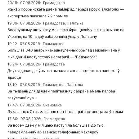
20:15
07.08.2026
Грамадства
Жыхар Кобрынскага раёна памёр ад перадазіроўкі алкаголю —
экспертыза паказала 7,2 праміле
19:39
07.08.2026
Грамадства, Палітыка
Беларускаму актывісту Аляксею Францкевічу, які пражывае ва
Украіне, на 10 гадоў забаронены ўезд у Польшчу
19:22
07.08.2026
Грамадства
Больш за 340 аварыйна-аднаўленчых брыгад задзейнічана ў
ліквідацыі наступстваў непагадзі — "Белэнерга"
18:24
07.08.2026
Грамадства
Двухгадовая дзяўчынка выпала з акна чацвёртага паверха ў
Брэсце
18:10
07.08.2026
Грамадства, Палітыка
За тыдзень для дзяцей палітвязняў сабрана амаль палова
заяўленай сумы
17:47
07.08.2026
Эканоміка
Лукашэнка: Стрымліванне цэн і інфляцыі застаецца за ўрадам
17:30
07.08.2026
Грамадства
За восем дзён у міліцыю паступіла больш за 2,5 тыс.
паведамленняў аб званках тэлефонных махляроў