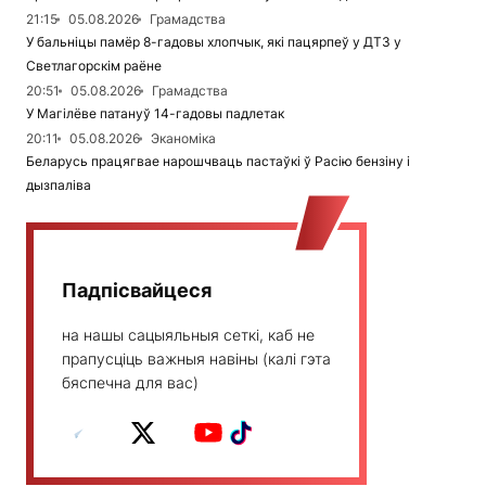
21:15
05.08.2026
Грамадства
У бальніцы памёр 8-гадовы хлопчык, які пацярпеў у ДТЗ у
Светлагорскім раёне
20:51
05.08.2026
Грамадства
У Магілёве патануў 14-гадовы падлетак
20:11
05.08.2026
Эканоміка
Беларусь працягвае нарошчваць пастаўкі ў Расію бензіну і
дызпаліва
Падпісвайцеся
на нашы сацыяльныя сеткі, каб не
прапусціць важныя навіны (калі гэта
бяспечна для вас)