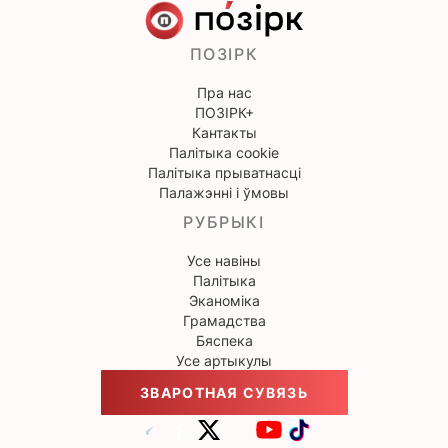
ПОЗІРК
Пра нас
ПОЗІРК+
Кантакты
Палітыка cookie
Палітыка прыватнасці
Палажэнні і ўмовы
РУБРЫКІ
Усе навіны
Палітыка
Эканоміка
Грамадства
Бяспека
Усе артыкулы
ЗВАРОТНАЯ СУВЯЗЬ