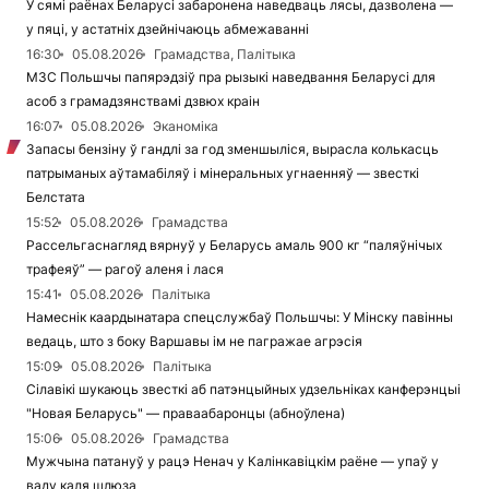
У сямі раёнах Беларусі забаронена наведваць лясы, дазволена —
у пяці, у астатніх дзейнічаюць абмежаванні
16:30
05.08.2026
Грамадства, Палітыка
МЗС Польшчы папярэдзіў пра рызыкі наведвання Беларусі для
асоб з грамадзянствамі дзвюх краін
16:07
05.08.2026
Эканоміка
Запасы бензіну ў гандлі за год зменшыліся, вырасла колькасць
патрыманых аўтамабіляў і мінеральных угнаенняў — звесткі
Белстата
15:52
05.08.2026
Грамадства
Рассельгаснагляд вярнуў у Беларусь амаль 900 кг “паляўнічых
трафеяў” — рагоў аленя і лася
15:41
05.08.2026
Палітыка
Намеснік каардынатара спецслужбаў Польшчы: У Мінску павінны
ведаць, што з боку Варшавы ім не пагражае агрэсія
15:09
05.08.2026
Палітыка
Сілавікі шукаюць звесткі аб патэнцыйных удзельніках канферэнцыі
"Новая Беларусь" — праваабаронцы (абноўлена)
15:06
05.08.2026
Грамадства
Мужчына патануў у рацэ Ненач у Калінкавіцкім раёне — упаў у
ваду каля шлюза