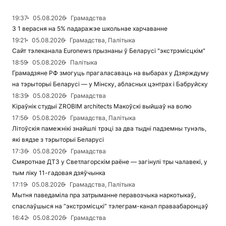
19:37
05.08.2026
Грамадства
З 1 верасня на 5% падаражэе школьнае харчаванне
19:21
05.08.2026
Грамадства, Палітыка
Сайт тэлеканала Euronews прызнаны ў Беларусі "экстрэмісцкім"
18:59
05.08.2026
Палітыка
Грамадзяне РФ змогуць прагаласаваць на выбарах у Дзярждуму
на тэрыторыі Беларусі — у Мінску, абласных цэнтрах і Бабруйску
18:39
05.08.2026
Грамадства
Кіраўнік студыі ZROBIM architects Макоўскі выйшаў на волю
17:56
05.08.2026
Грамадства, Палітыка
Літоўскія памежнікі знайшлі трэці за два тыдні падземны тунэль,
які вядзе з тэрыторыі Беларусі
17:36
05.08.2026
Грамадства
Смяротнае ДТЗ у Светлагорскім раёне — загінулі тры чалавекі, у
тым ліку 11-гадовая дзяўчынка
17:19
05.08.2026
Грамадства, Палітыка
Мытня паведаміла пра затрыманне перавозчыка наркотыкаў,
спаслаўшыся на “экстрэмісцкі” тэлеграм-канал праваабаронцаў
16:42
05.08.2026
Грамадства