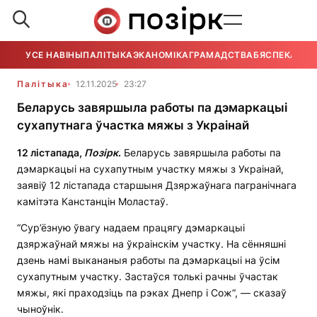
УСЕ НАВІНЫ
ПАЛІТЫКА
ЭКАНОМІКА
ГРАМАДСТВА
БЯСПЕКА
УСЕ
Палітыка
12.11.2025
23:27
Беларусь завяршыла работы па дэмаркацыі
сухапутнага ўчастка мяжы з Украінай
12 лістапада,
П
о
зірк
.
Беларусь завяршыла работы па
дэмаркацыі на сухапутным участку мяжы з Украінай,
заявіў 12 лістапада старшыня Дзяржаўнага пагранічнага
камітэта Канстанцін Моластаў.
“Сур’ёзную ўвагу надаем працягу дэмаркацыі
дзяржаўнай мяжы на ўкраінскім участку. На сённяшні
дзень намі выкананыя работы па дэмаркацыі на ўсім
сухапутным участку. Застаўся толькі рачны ўчастак
мяжы, які праходзіць па рэках Днепр і Сож“, — сказаў
чыноўнік.