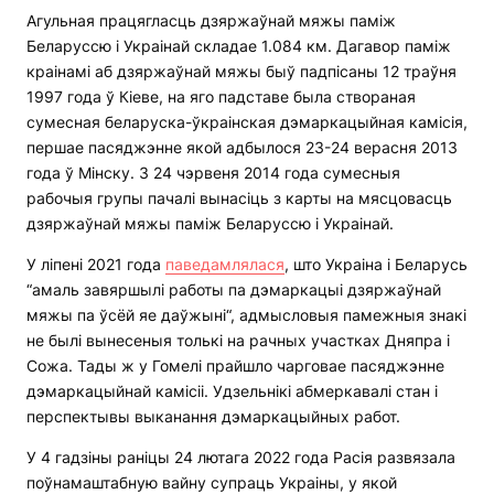
Агульная працягласць дзяржаўнай мяжы паміж
Беларуссю і Украінай складае 1.084 км. Дагавор паміж
краінамі аб дзяржаўнай мяжы быў падпісаны 12 траўня
1997 года ў Кіеве, на яго падставе была створаная
сумесная беларуска-ўкраінская дэмаркацыйная камісія,
першае пасяджэнне якой адбылося 23-24 верасня 2013
года ў Мінску. З 24 чэрвеня 2014 года сумесныя
рабочыя групы пачалі вынасіць з карты на мясцовасць
дзяржаўнай мяжы паміж Беларуссю і Украінай.
У ліпені 2021 года
паведамлялася
, што Украіна і Беларусь
“амаль завяршылі работы па дэмаркацыі дзяржаўнай
мяжы па ўсёй яе даўжыні“, адмысловыя памежныя знакі
не былі вынесеныя толькі на рачных участках Дняпра і
Сожа. Тады ж у Гомелі прайшло чарговае пасяджэнне
дэмаркацыйнай камісіі. Удзельнікі абмеркавалі стан і
перспектывы выканання дэмаркацыйных работ.
У 4 гадзіны раніцы 24 лютага 2022 года Расія развязала
поўнамаштабную вайну супраць Украіны, у якой