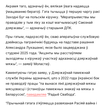
Акрамя таго, адзначыў ён, вялікая ўвага надаецца
ўмацаванню берагоў. Гэта тычыцца ў першую чаргу ракі
Заходні Буг на польскім кірунку. “Мерапрыемствы мы
праводзім у тым ліку за кошт магчымасцяў Саюзнай
дзяржавы“, — адзначыў старшыня ДПК.
Пры гэтым, падкрэсліў ён, сваю аператыўна-службовую
дзейнасць пагранічнікі будуюць на падставе рашэння
Аляксандра Лукашэнкі, якое было зацверджана ў
студзені 2025 года. “Акцэнты мы расстаўляем
зыходзячы з кірункаў участкаў адказнасці дзяржаўнай
мяжы”, — заявіў Моластаў.
Каментуючы гэтую заяву, у Дзяржаўнай памежнай
службе Украіны адзначылі, што з 2022 года ўкраінскі бок
не праводзіў працы “па вынасе лініі дзяржаўнай мяжы
мясцовасці і ўстаноўцы памежных знакаў на мяжы з
Беларуссю“,
паведамляе
“Радыё Свабода“.
“Прычынай гэтага з’яўляецца развязаная Расіяй вайна і