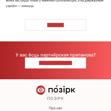
можа застацца толькі ў невялікіх супольнасцях, а на дзяржаўным
узроўні — знікнуць
ЧЫТАЦЬ
У вас ёсць партнёрская прапанова?
НАПІШЫЦЕ НАМ
ПОЗІРК
Пра нас