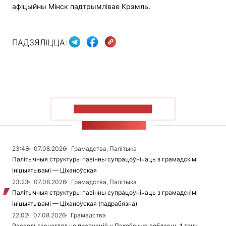
афіцыйны Мінск падтрымлівае Крэмль.
ПАДЗЯЛІЦЦА:
ПАКАЗАЦЬ БОЛЬШ
СТУЖКА НАВІН
23:48
07.08.2026
Грамадства, Палітыка
Палітычныя структуры павінны супрацоўнічаць з грамадскімі
ініцыятывамі — Ціханоўская
23:23
07.08.2026
Грамадства, Палітыка
Палітычныя структуры павінны супрацоўнічаць з грамадскімі
ініцыятывамі — Ціханоўская (падрабязна)
22:02
07.08.2026
Грамадства
Рассельгаснагляд не прапусціў у Пскоўскую вобласць 1 тону