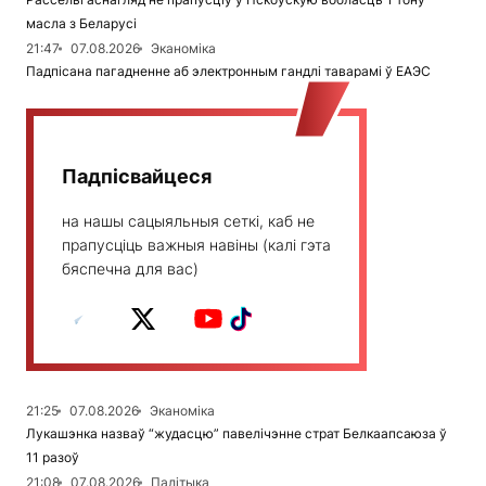
масла з Беларусі
21:47
07.08.2026
Эканоміка
Падпісана пагадненне аб электронным гандлі таварамі ў ЕАЭС
Падпісвайцеся
на нашы сацыяльныя сеткі, каб не
прапусціць важныя навіны (калі гэта
бяспечна для вас)
21:25
07.08.2026
Эканоміка
Лукашэнка назваў “жудасцю” павелічэнне страт Белкаапсаюза ў
11 разоў
21:08
07.08.2026
Палітыка