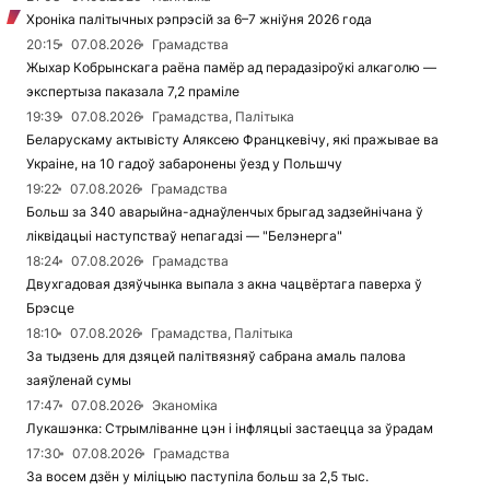
Хроніка палітычных рэпрэсій за 6–7 жніўня 2026 года
20:15
07.08.2026
Грамадства
Жыхар Кобрынскага раёна памёр ад перадазіроўкі алкаголю —
экспертыза паказала 7,2 праміле
19:39
07.08.2026
Грамадства, Палітыка
Беларускаму актывісту Аляксею Францкевічу, які пражывае ва
Украіне, на 10 гадоў забаронены ўезд у Польшчу
19:22
07.08.2026
Грамадства
Больш за 340 аварыйна-аднаўленчых брыгад задзейнічана ў
ліквідацыі наступстваў непагадзі — "Белэнерга"
18:24
07.08.2026
Грамадства
Двухгадовая дзяўчынка выпала з акна чацвёртага паверха ў
Брэсце
18:10
07.08.2026
Грамадства, Палітыка
За тыдзень для дзяцей палітвязняў сабрана амаль палова
заяўленай сумы
17:47
07.08.2026
Эканоміка
Лукашэнка: Стрымліванне цэн і інфляцыі застаецца за ўрадам
17:30
07.08.2026
Грамадства
За восем дзён у міліцыю паступіла больш за 2,5 тыс.