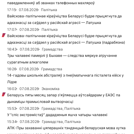
паведамленняў аб званках тэлефонных махляроў
17:15
07.08.2026
Палітыка
Вайскова-палітычнае кіраўніцтва Беларусі будзе прыцягнута да
адказнасці за саўдзел у расійскай агрэсіі — Латушка
17:07
07.08.2026
Палітыка
Вайскова-палітычнае кіраўніцтва Беларусі будзе прыцягнута да
адказнасці за саўдзел у расійскай агрэсіі — Латушка (падрабязна)
16:43
07.08.2026
Грамадства
Тры чалавекі памерлі ў Быхаве — следства мяркуе атручэнне
сурагатным алкаголем
16:26
07.08.2026
Грамадства
14-гадовы школьнік абстраляў з пнеўматычнага пісталета кіёск у
Лідзе
16:02
07.08.2026
Эканоміка
Беларусь пяты месяц запар з'яўляецца аўтсайдарам у ЕАЭС па
дынаміцы прамысловай вытворчасці
15:53
07.08.2026
Грамадства, Палітыка
У "спіс экстрэмістаў" дададзеныя яшчэ чатыры чалавекі
15:34
07.08.2026
Грамадства, Палітыка
АПК: Пры захаванні цяперашніх тэндэнцый беларуская мова хутка