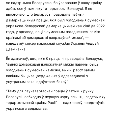
яе падтрымка Беларуссю, бо ўварванне ў нашу краіну
адбылося ў тым ліку і з тэрыторыі Беларусі. Я не
выключаю, што Беларусь праводзіла пэўныя
дэмаркацыйныя працы, якія былі ўзгодненыя сумеснай
украінска-беларускай дэмаркацыйнай камісіяй да 2022
года, у адпаведнасці з сумесным пагадненнем паміж
краінамі аб дэмаркацыі дзяржаўнай мяжы“, —
паведаміў спікер памежнай службы Украіны Андрэй
Дземчанка.
Ён адзначыў, што, якія б працы ні праводзіла Беларусь,
“вынікі дэмаркацыі дзяржаўнай мяжы павінны быць
узгодненыя сумеснай камісіяй, вынікі работ затым
павінны быць зацверджаныя ў адпаведнасці з
унутраным заканадаўствам бакоў“.
“Таму для паўнавартаснай працы ў гэтым кірунку
Беларусі неабходна ў першую чаргу спыніць падтрымку
тэрарыстычнай краіны Расіі“, — падкрэсліў прадстаўнік
украінскага ведамства.