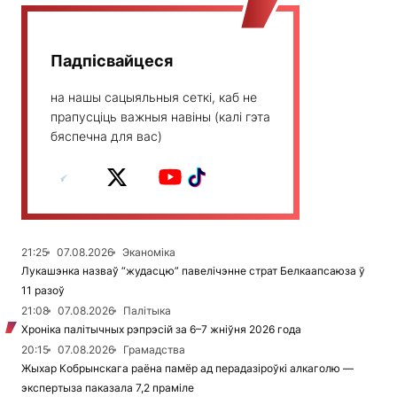
Падпісвайцеся
на нашы сацыяльныя сеткі, каб не
прапусціць важныя навіны (калі гэта
бяспечна для вас)
21:25
07.08.2026
Эканоміка
Лукашэнка назваў “жудасцю” павелічэнне страт Белкаапсаюза ў
11 разоў
21:08
07.08.2026
Палітыка
Хроніка палітычных рэпрэсій за 6–7 жніўня 2026 года
20:15
07.08.2026
Грамадства
Жыхар Кобрынскага раёна памёр ад перадазіроўкі алкаголю —
экспертыза паказала 7,2 праміле