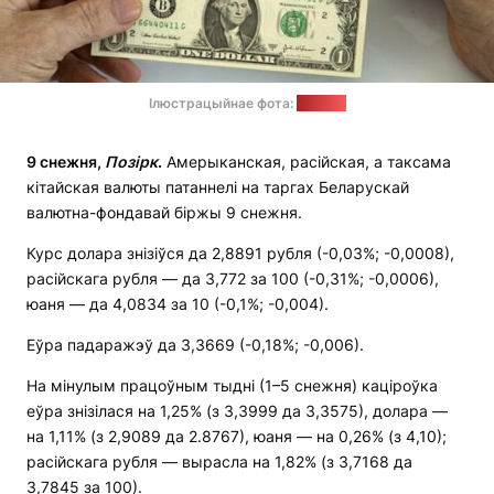
Ілюстрацыйнае фота:
sana.sy
9 снежня,
Позірк
.
Амерыканская, расійская, а таксама
кітайская валюты патаннелі на таргах Беларускай
валютна-фондавай біржы 9 снежня.
Курс долара знізіўся да 2,8891 рубля (-0,03%; -0,0008),
расійскага рубля — да 3,772 за 100 (-0,31%; -0,0006),
юаня — да 4,0834 за 10 (-0,1%; -0,004).
Еўра падаражэў да 3,3669 (-0,18%; -0,006).
На мінулым працоўным тыдні (1–5 снежня) каціроўка
еўра знізілася на 1,25% (з 3,3999 да 3,3575), долара —
на 1,11% (з 2,9089 да 2.8767), юаня — на 0,26% (з 4,10);
расійскага рубля — вырасла на 1,82% (з 3,7168 да
3,7845 за 100).