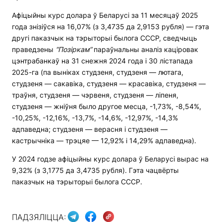
Афіцыйны курс долара ў Беларусі за 11 месяцаў 2025
года знізіўся на 16,07% (з 3,4735 да 2,9153 рубля) — гэта
другі паказчык на тэрыторыі былога СССР, сведчыць
праведзены
“Позіркам”
параўнальны аналіз каціровак
цэнтрабанкаў на 31 снежня 2024 года і 30 лістапада
2025-га (па выніках студзеня, студзеня — лютага,
студзеня — сакавіка, студзеня — красавіка, студзеня —
траўня, студзеня — чэрвеня, студзеня — ліпеня,
студзеня — жніўня было другое месца, -1,73%, -8,54%,
-10,25%, -12,16%, -13,7%, -14,6%, -12,97%, -14,3%
адпаведна; студзеня — верасня і студзеня —
кастрычніка — трэцяе — 12,92% і 14,29% адпаведна).
У 2024 годзе афіцыйны курс долара ў Беларусі вырас на
9,32% (з 3,1775 да 3,4735 рубля). Гэта чацвёрты
паказчык на тэрыторыі былога СССР.
ПАДЗЯЛІЦЦА: