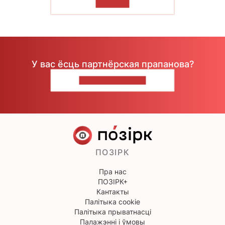
ЧЫТАЦЬ
У вас ёсць партнёрская прапанова?
НАПІШЫЦЕ НАМ
ПОЗІРК
Пра нас
ПОЗІРК+
Кантакты
Палітыка cookie
Палітыка прыватнасці
Палажэнні і ўмовы