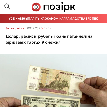
УСЕ НАВІНЫ
ПАЛІТЫКА
ЭКАНОМІКА
ГРАМАДСТВА
БЯСПЕКА
УСЕ
Эканоміка
09.12.2025
14:14
Долар, расійскі рубель і юань патаннелі на
біржавых таргах 9 снежня