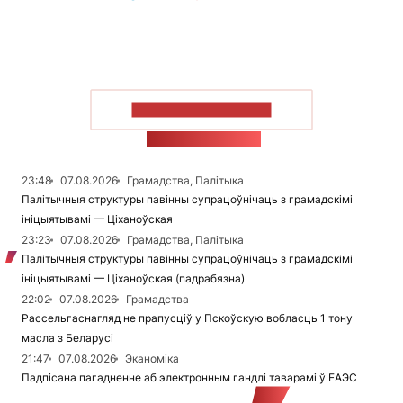
ПАКАЗАЦЬ БОЛЬШ
СТУЖКА НАВІН
23:48
07.08.2026
Грамадства, Палітыка
Палітычныя структуры павінны супрацоўнічаць з грамадскімі
ініцыятывамі — Ціханоўская
23:23
07.08.2026
Грамадства, Палітыка
Палітычныя структуры павінны супрацоўнічаць з грамадскімі
ініцыятывамі — Ціханоўская (падрабязна)
22:02
07.08.2026
Грамадства
Рассельгаснагляд не прапусціў у Пскоўскую вобласць 1 тону
масла з Беларусі
21:47
07.08.2026
Эканоміка
Падпісана пагадненне аб электронным гандлі таварамі ў ЕАЭС