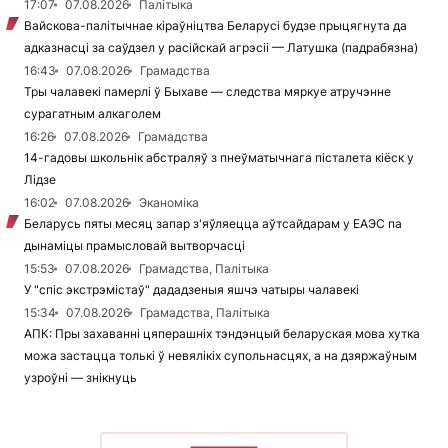
17:07
07.08.2026
Палітыка
Вайскова-палітычнае кіраўніцтва Беларусі будзе прыцягнута да
адказнасці за саўдзел у расійскай агрэсіі — Латушка (падрабязна)
16:43
07.08.2026
Грамадства
Тры чалавекі памерлі ў Быхаве — следства мяркуе атручэнне
сурагатным алкаголем
16:26
07.08.2026
Грамадства
14-гадовы школьнік абстраляў з пнеўматычнага пісталета кіёск у
Лідзе
16:02
07.08.2026
Эканоміка
Беларусь пяты месяц запар з'яўляецца аўтсайдарам у ЕАЭС па
дынаміцы прамысловай вытворчасці
15:53
07.08.2026
Грамадства, Палітыка
У "спіс экстрэмістаў" дададзеныя яшчэ чатыры чалавекі
15:34
07.08.2026
Грамадства, Палітыка
АПК: Пры захаванні цяперашніх тэндэнцый беларуская мова хутка
можа застацца толькі ў невялікіх супольнасцях, а на дзяржаўным
узроўні — знікнуць