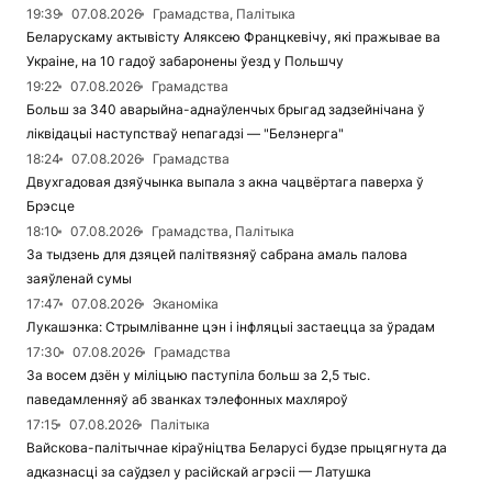
19:39
07.08.2026
Грамадства, Палітыка
Беларускаму актывісту Аляксею Францкевічу, які пражывае ва
Украіне, на 10 гадоў забаронены ўезд у Польшчу
19:22
07.08.2026
Грамадства
Больш за 340 аварыйна-аднаўленчых брыгад задзейнічана ў
ліквідацыі наступстваў непагадзі — "Белэнерга"
18:24
07.08.2026
Грамадства
Двухгадовая дзяўчынка выпала з акна чацвёртага паверха ў
Брэсце
18:10
07.08.2026
Грамадства, Палітыка
За тыдзень для дзяцей палітвязняў сабрана амаль палова
заяўленай сумы
17:47
07.08.2026
Эканоміка
Лукашэнка: Стрымліванне цэн і інфляцыі застаецца за ўрадам
17:30
07.08.2026
Грамадства
За восем дзён у міліцыю паступіла больш за 2,5 тыс.
паведамленняў аб званках тэлефонных махляроў
17:15
07.08.2026
Палітыка
Вайскова-палітычнае кіраўніцтва Беларусі будзе прыцягнута да
адказнасці за саўдзел у расійскай агрэсіі — Латушка