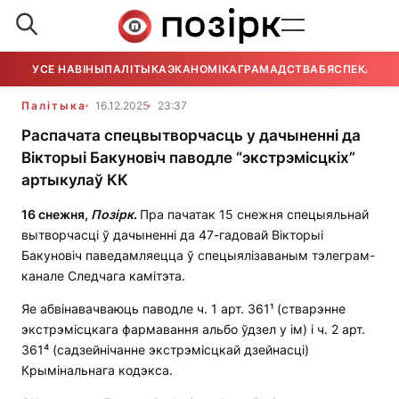
УСЕ НАВІНЫ
ПАЛІТЫКА
ЭКАНОМІКА
ГРАМАДСТВА
БЯСПЕКА
УСЕ
Палітыка
16.12.2025
23:37
Распачата спецвытворчасць у дачыненні да
Вікторыі Бакуновіч паводле “экстрэмісцкіх”
артыкулаў КК
16 снежня,
Позірк
.
Пра пачатак 15 снежня спецыяльнай
вытворчасці ў дачыненні да 47-гадовай Вікторыі
Бакуновіч паведамляецца ў спецыялізаваным тэлеграм-
канале Следчага камітэта.
Яе абвінавачваюць паводле ч. 1 арт. 361¹ (стварэнне
экстрэмісцкага фармавання альбо ўдзел у ім) і ч. 2 арт.
361⁴ (садзейнічанне экстрэмісцкай дзейнасці)
Крымінальнага кодэкса.