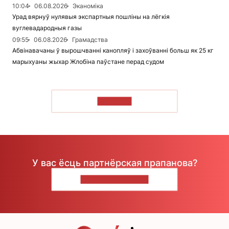
10:04
06.08.2026
Эканоміка
Урад вярнуў нулявыя экспартныя пошліны на лёгкія
вуглевадародныя газы
09:55
06.08.2026
Грамадства
Абвінавачаны ў вырошчванні канопляў і захоўванні больш як 25 кг
марыхуаны жыхар Жлобіна паўстане перад судом
ЧЫТАЦЬ
У вас ёсць партнёрская прапанова?
НАПІШЫЦЕ НАМ