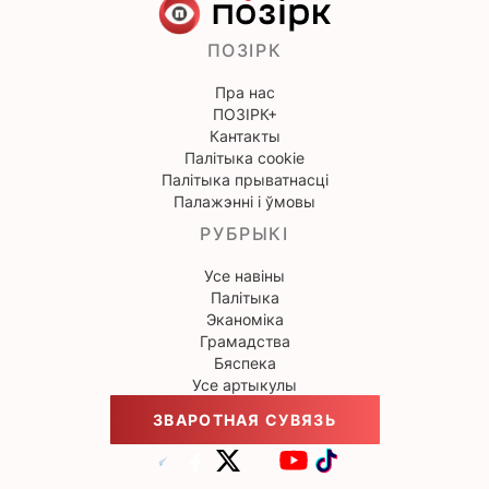
ПОЗІРК
Пра нас
ПОЗІРК+
Кантакты
Палітыка cookie
Палітыка прыватнасці
Палажэнні і ўмовы
РУБРЫКІ
Усе навіны
Палітыка
Эканоміка
Грамадства
Бяспека
Усе артыкулы
ЗВАРОТНАЯ СУВЯЗЬ