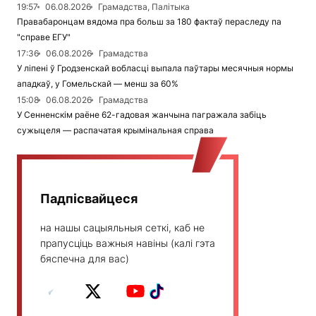
19:57
06.08.2026
Грамадства, Палітыка
Правабаронцам вядома пра больш за 180 фактаў пераследу па
"справе ЕГУ"
17:36
06.08.2026
Грамадства
У ліпені ў Гродзенскай вобласці выпала паўтары месячныя нормы
ападкаў, у Гомельскай — менш за 60%
15:08
06.08.2026
Грамадства
У Сенненскім раёне 62-гадовая жанчына пагражала забіць
сужыцеля — распачатая крымінальная справа
Падпісвайцеся
на нашы сацыяльныя сеткі, каб не
прапусціць важныя навіны (калі гэта
бяспечна для вас)