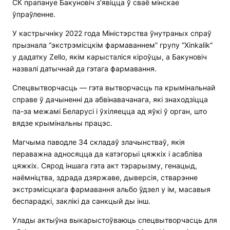
СК прапануе Бакуновіч з’явіцца ў сваё мінскае
ўпраўленне.
У кастрычніку 2022 года Міністэрства ўнутраных спраў
прызнала “экстрэмісцкім фармаваннем” групу “Xinkalik”
у дадатку Zello, якім карысталіся кіроўцы, а Бакуновіч
назвалі датычнай да гэтага фармавання.
Спецвытворчасць — гэта вытворчасць па крымінальнай
справе ў дачыненні да абвінавачанага, які знаходзіцца
па-за межамі Беларусі і ўхіляецца ад яўкі ў орган, што
вядзе крымінальны працэс.
Магчыма паводле 34 складаў злачынстваў, якія
пераважна адносяцца да катэгорыі цяжкіх і асабліва
цяжкіх. Сярод іншага гэта акт тэрарызму, генацыд,
наёмніцтва, здрада дзяржаве, дыверсія, стварэнне
экстрэмісцкага фармавання альбо ўдзел у ім, масавыя
беспарадкі, заклікі да санкцый ды інш.
Улады актыўна выкарыстоўваюць спецвытворчасць для