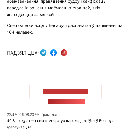
абвінавачвання, правядзення судоў і канфіскацыі
паводле іх рашэння маёмасці фігурантаў, якія
знаходзяцца за мяжой.
Спецвытворчасць у Беларусі распачатая ў дачыненні да
164 чалавек.
ПАДЗЯЛІЦЦА:
ПАКАЗАЦЬ БОЛЬШ
СТУЖКА НАВІН
22:42
06.08.2026
Грамадства
40,3 градуса — новы тэмпературны рэкорд жніўня ў Беларусі
(дапаўняецца)