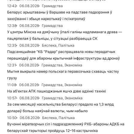
12:42
06.08.2026
Грамадства
Беларус арыштаваны ў Варшаве на падставе падазрэння ў
захоўванні і збыце наркотыкаў і псіхатропаў
12:38
06.08.2026
Грамадства
У цэнтры Мінска на дзяўчыну ўпалі галіны надламанага дрэва —
пацярпелая ў бальніцы, у сітуацыі разбіраецца СК
12:35
06.08.2026
Бяспека, Палітыка
Падсанкцыйнае "КБ "Радар" распрацавала новы перадатчык
перашкодаў для абароны крытычнай інфраструктуры ад дронаў
12:31
06.08.2026
Грамадства, Эканоміка
Мытня выкрыла намер польскага перавозчыка схаваць частку
грузу
11:08
06.08.2026
Грамадства, Эканоміка
На аб'ектах АПК пашкоджаныя яшчэ дзве адзінкі тэхнікі
10:57
06.08.2026
Грамадства, Эканоміка
За сем месяцаў насельніцтва Беларусі прадало на 1,3 млрд
долараў больш наяўнай валюты, чым набыло
10:50
06.08.2026
Бяспека, Палітыка
Вучэнні міратворчых сіл і падраздзяленняў РХБ-абароны АДКБ на
беларускай тэрыторыі пройдуць 12–16 кастрычніка