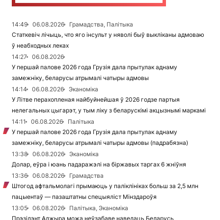
14:49
06.08.2026
Грамадства, Палітыка
Статкевіч лічыць, что яго інсульт у няволі быў выкліканы адмоваю
ў неабходных леках
14:27
06.08.2026
У першай палове 2026 года Грузія дала прытулак аднаму
замежніку, беларусы атрымалі чатыры адмовы
14:14
06.08.2026
Эканоміка
У Літве перахопленая найбуйнейшая ў 2026 годзе партыя
нелегальных цыгарэт, у тым ліку з беларускімі акцызнымі маркамі
14:11
06.08.2026
Палітыка
У першай палове 2026 года Грузія дала прытулак аднаму
замежніку, беларусы атрымалі чатыры адмовы (падрабязна)
13:38
06.08.2026
Эканоміка
Долар, еўра і юань падаражэлі на біржавых таргах 6 жніўня
13:36
06.08.2026
Грамадства
Штогод афтальмолагі прымаюць у паліклініках больш за 2,5 млн
пацыентаў — пазаштатны спецыяліст Мінздароўя
13:05
06.08.2026
Палітыка, Эканоміка
Прэзідэнт Алжыра можа неўзабаве наведаць Беларусь