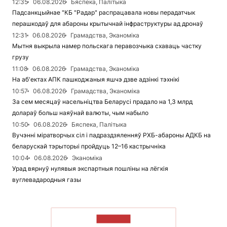
12:35
06.08.2026
Бяспека, Палітыка
Падсанкцыйнае "КБ "Радар" распрацавала новы перадатчык
перашкодаў для абароны крытычнай інфраструктуры ад дронаў
12:31
06.08.2026
Грамадства, Эканоміка
Мытня выкрыла намер польскага перавозчыка схаваць частку
грузу
11:08
06.08.2026
Грамадства, Эканоміка
На аб'ектах АПК пашкоджаныя яшчэ дзве адзінкі тэхнікі
10:57
06.08.2026
Грамадства, Эканоміка
За сем месяцаў насельніцтва Беларусі прадало на 1,3 млрд
долараў больш наяўнай валюты, чым набыло
10:50
06.08.2026
Бяспека, Палітыка
Вучэнні міратворчых сіл і падраздзяленняў РХБ-абароны АДКБ на
беларускай тэрыторыі пройдуць 12–16 кастрычніка
10:04
06.08.2026
Эканоміка
Урад вярнуў нулявыя экспартныя пошліны на лёгкія
вуглевадародныя газы
ЧЫТАЦЬ