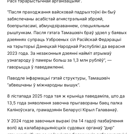
Расіі тэрарыстычнай арганізацыяй”.
“Пасля праходжання вайсковай падрыхтоўкі ён быў
забяспечаны асабістай агнястрэльнай зброяй,
боепрыпасамі, абмундзіраваннем, спецыяльным
рыштункам. Пасля гэтага Тамашэвіч браў удзел у баявых
дзеяннях супраць Узброеных сіл Расійскай Федэрацыі
на тэрыторыі Данецкай Народнай Рэспублікі да верасня
2023 года. За незаконныя дзеянні найміт атрымаў
узнагароду ў памеры больш за 1,3 млн рублёў”, —
гаворыцца ў паведамленні.
Паводле інфармацыі гэтай структуры, Тамашэвіч
“абвешчаны ў міжнародны вышук”.
8 лістапада 2025 года тая ж крыніца паведаміла, што да
13,5 года зняволення завочна прыгавораны баец палка
Каліноўскага, грамадзянін Беларусі Кірыл Галаванаў.
У 2024 годзе завочныя выракі (па 14 гадоў пазбаўлення
волі) ад калабарацыянісцкіх судовых органаў “днр”