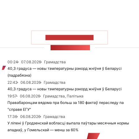
ПАКАЗАЦЬ БОЛЬШ
СТУЖКА НАВІН
00:24
07.08.2026
Грамадства
40,3 градуса — новы тэмпературны рэкорд жніўня ў Беларусі
(падрабязна)
22:42
06.08.2026
Грамадства
40,3 градуса — новы тэмпературны рэкорд жніўня ў Беларусі
19:57
06.08.2026
Грамадства, Палітыка
Правабаронцам вядома пра больш за 180 фактаў пераследу па
"справе ЕГУ"
17:36
06.08.2026
Грамадства
У ліпені ў Гродзенскай вобласці выпала паўтары месячныя нормы
ападкаў, у Гомельскай — менш за 60%