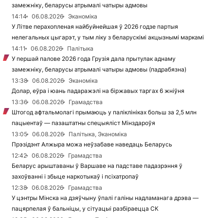
замежніку, беларусы атрымалі чатыры адмовы
14:14
06.08.2026
Эканоміка
У Літве перахопленая найбуйнейшая ў 2026 годзе партыя
нелегальных цыгарэт, у тым ліку з беларускімі акцызнымі маркамі
14:11
06.08.2026
Палітыка
У першай палове 2026 года Грузія дала прытулак аднаму
замежніку, беларусы атрымалі чатыры адмовы (падрабязна)
13:38
06.08.2026
Эканоміка
Долар, еўра і юань падаражэлі на біржавых таргах 6 жніўня
13:36
06.08.2026
Грамадства
Штогод афтальмолагі прымаюць у паліклініках больш за 2,5 млн
пацыентаў — пазаштатны спецыяліст Мінздароўя
13:05
06.08.2026
Палітыка, Эканоміка
Прэзідэнт Алжыра можа неўзабаве наведаць Беларусь
12:42
06.08.2026
Грамадства
Беларус арыштаваны ў Варшаве на падставе падазрэння ў
захоўванні і збыце наркотыкаў і псіхатропаў
12:38
06.08.2026
Грамадства
У цэнтры Мінска на дзяўчыну ўпалі галіны надламанага дрэва —
пацярпелая ў бальніцы, у сітуацыі разбіраецца СК