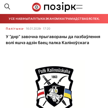
УСЕ НАВІНЫ
ПАЛІТЫКА
ЭКАНОМІКА
ГРАМАДСТВА
БЯСПЕКА
УСЕ
Палітыка
16.01.2026
17:20
У “днр” завочна прыгавораны да пазбаўлення
волі яшчэ адзін баец палка Каліноўскага