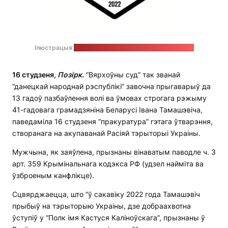
Ілюстрацыя
з тэлеграм-канала палка Каліноўскага
16 студзеня,
Позірк
.
“Вярхоўны суд” так званай
“данецкай народнай рэспублікі” завочна прыгаварыў да
13 гадоў пазбаўлення волі ва ўмовах строгага рэжыму
41-гадовага грамадзяніна Беларусі Івана Тамашэвіча,
паведаміла 16 студзеня “пракуратура” гэтага ўтварэння,
створанага на акупаванай Расіяй тэрыторыі Украіны.
Мужчына, як заяўлена, прызнаны вінаватым паводле ч. 3
арт. 359 Крымінальнага кодэкса РФ (удзел найміта ва
ўзброеным канфлікце).
Сцвярджаецца, што “ў сакавіку 2022 года Тамашэвіч
прыбыў на тэрыторыю Украіны, дзе добраахвотна
ўступіў у “Полк імя Кастуся Каліноўскага”, прызнаны ў