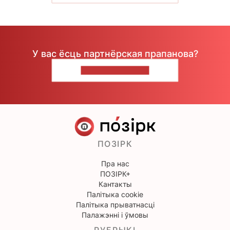
У вас ёсць партнёрская прапанова?
НАПІШЫЦЕ НАМ
ПОЗІРК
Пра нас
ПОЗІРК+
Кантакты
Палітыка cookie
Палітыка прыватнасці
Палажэнні і ўмовы