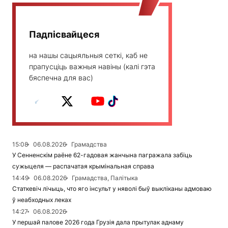
Падпісвайцеся
на нашы сацыяльныя сеткі, каб не
прапусціць важныя навіны (калі гэта
бяспечна для вас)
15:08
06.08.2026
Грамадства
У Сенненскім раёне 62-гадовая жанчына пагражала забіць
сужыцеля — распачатая крымінальная справа
14:49
06.08.2026
Грамадства, Палітыка
Статкевіч лічыць, что яго інсульт у няволі быў выкліканы адмоваю
ў неабходных леках
14:27
06.08.2026
У першай палове 2026 года Грузія дала прытулак аднаму