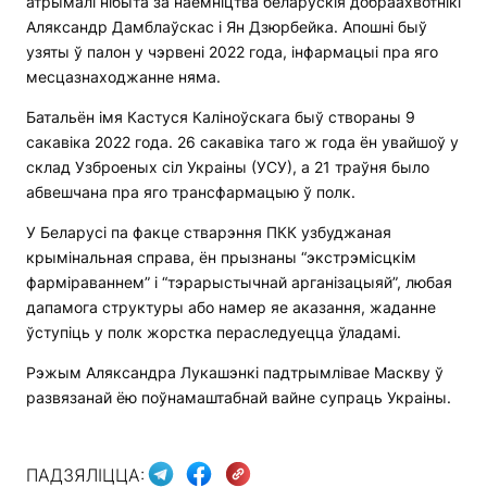
атрымалі нібыта за наёмніцтва беларускія добраахвотнікі
Аляксандр Дамблаўскас і Ян Дзюрбейка. Апошні быў
узяты ў палон у чэрвені 2022 года, інфармацыі пра яго
месцазнаходжанне няма.
Батальён імя Кастуся Каліноўскага быў створаны 9
сакавіка 2022 года. 26 сакавіка таго ж года ён увайшоў у
склад Узброеных сіл Украіны (УСУ), а 21 траўня было
абвешчана пра яго трансфармацыю ў полк.
У Беларусі па факце стварэння ПКК узбуджаная
крымінальная справа, ён прызнаны “экстрэмісцкім
фарміраваннем” і “тэрарыстычнай арганізацыяй”, любая
дапамога структуры або намер яе аказання, жаданне
ўступіць у полк жорстка пераследуецца ўладамі.
Рэжым Аляксандра Лукашэнкі падтрымлівае Маскву ў
развязанай ёю поўнамаштабнай вайне супраць Украіны.
ПАДЗЯЛІЦЦА: