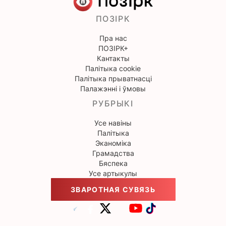
ПОЗІРК
Пра нас
ПОЗІРК+
Кантакты
Палітыка cookie
Палітыка прыватнасці
Палажэнні і ўмовы
РУБРЫКІ
Усе навіны
Палітыка
Эканоміка
Грамадства
Бяспека
Усе артыкулы
ЗВАРОТНАЯ СУВЯЗЬ