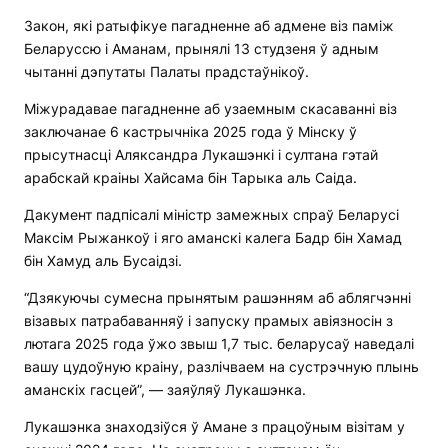
Закон, які ратыфікуе пагадненне аб адмене віз паміж
Беларуссю і Аманам, прынялі 13 студзеня ў адным
чытанні дэпутаты Палаты прадстаўнікоў.
Міжурадавае пагадненне аб узаемным скасаванні віз
заключанае 6 кастрычніка 2025 года ў Мінску ў
прысутнасці Аляксандра Лукашэнкі і султана гэтай
арабскай краіны Хайсама бін Тарыка аль Саіда.
Дакумент падпісалі міністр замежных спраў Беларусі
Максім Рыжанкоў і яго аманскі калега Бадр бін Хамад
бін Хамуд аль Бусаідзі.
“Дзякуючы сумесна прынятым рашэнням аб аблягчэнні
візавых патрабаванняў і запуску прамых авіязносін з
лютага 2025 года ўжо звыш 1,7 тыс. беларусаў наведалі
вашу цудоўную краіну, разлічваем на сустрэчную плынь
аманскіх гасцей”, — заяўляў Лукашэнка.
Лукашэнка знаходзіўся ў Амане з працоўным візітам у