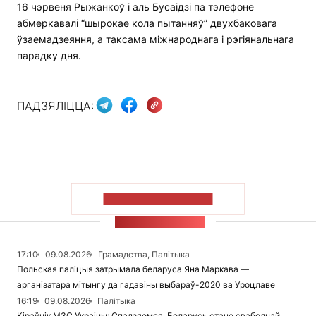
16 чэрвеня Рыжанкоў і аль Бусаідзі па тэлефоне
абмеркавалі “шырокае кола пытанняў” двухбаковага
ўзаемадзеяння, а таксама міжнароднага і рэгіянальнага
парадку дня.
ПАДЗЯЛІЦЦА:
ПАКАЗАЦЬ БОЛЬШ
СТУЖКА НАВІН
17:10
09.08.2026
Грамадства, Палітыка
Польская паліцыя затрымала беларуса Яна Маркава —
арганізатара мітынгу да гадавіны выбараў-2020 ва Уроцлаве
16:19
09.08.2026
Палітыка
Кіраўнік МЗС Украіны: Спадзяемся, Беларусь стане свабоднай