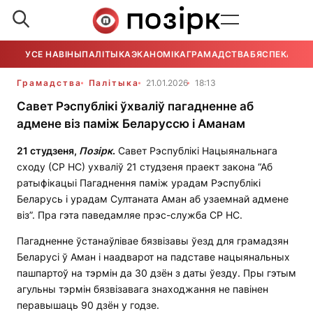
УСЕ НАВІНЫ
ПАЛІТЫКА
ЭКАНОМІКА
ГРАМАДСТВА
БЯСПЕКА
УСЕ
Грамадства
Палітыка
21.01.2026
18:13
Савет Рэспублікі ўхваліў пагадненне аб
адмене віз паміж Беларуссю і Аманам
21 студзеня,
Позірк
.
Савет Рэспублікі Нацыянальнага
сходу (СР НС) ухваліў 21 студзеня праект закона “Аб
ратыфікацыі Пагаднення паміж урадам Рэспублікі
Беларусь і урадам Султаната Аман аб узаемнай адмене
віз”. Пра гэта паведамляе прэс-служба СР НС.
Пагадненне ўстанаўлівае бязвізавы ўезд для грамадзян
Беларусі ў Аман і наадварот на падставе нацыянальных
пашпартоў на тэрмін да 30 дзён з даты ўезду. Пры гэтым
агульны тэрмін бязвізавага знаходжання не павінен
перавышаць 90 дзён у годзе.