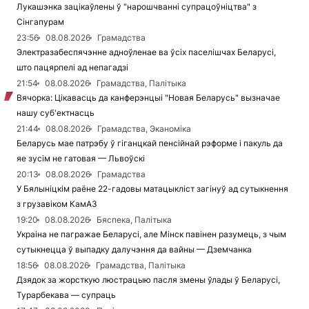
Лукашэнка зацікаўлены ў "нарошчванні супрацоўніцтва" з
Сінгапурам
23:56
08.08.2026
Грамадства
Электразабеспячэнне адноўленае ва ўсіх паселішчах Беларусі,
што пацярпелі ад непагадзі
21:54
08.08.2026
Грамадства, Палітыка
Вячорка: Цікавасць да канферэнцыі "Новая Беларусь" вызначае
нашу суб'ектнасць
21:44
08.08.2026
Грамадства, Эканоміка
Беларусь мае патрэбу ў гіганцкай пенсійнай рэформе і пакуль да
яе зусім не гатовая — Львоўскі
20:13
08.08.2026
Грамадства
У Бялыніцкім раёне 22-гадовы матацыкліст загінуў ад сутыкнення
з грузавіком КамАЗ
19:20
08.08.2026
Бяспека, Палітыка
Украіна не пагражае Беларусі, але Мінск павінен разумець, з чым
сутыкнецца ў выпадку далучэння да вайны — Дземчанка
18:56
08.08.2026
Грамадства, Палітыка
Дзядок за жорсткую люстрацыю пасля змены ўлады ў Беларусі,
Турарбекава — супраць