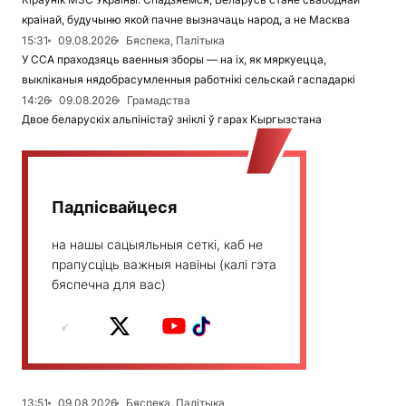
краінай, будучыню якой пачне вызначаць народ, а не Масква
15:31
09.08.2026
Бяспека, Палітыка
У ССА праходзяць ваенныя зборы — на іх, як мяркуецца,
выкліканыя нядобрасумленныя работнікі сельскай гаспадаркі
14:26
09.08.2026
Грамадства
Двое беларускіх альпіністаў зніклі ў гарах Кыргызстана
Падпісвайцеся
на нашы сацыяльныя сеткі, каб не
прапусціць важныя навіны (калі гэта
бяспечна для вас)
13:51
09.08.2026
Бяспека, Палітыка