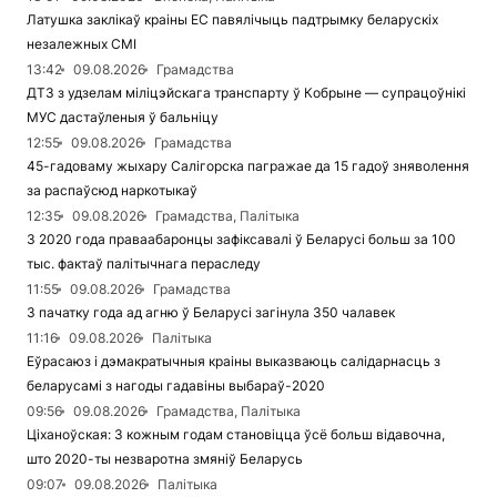
Латушка заклікаў краіны ЕС павялічыць падтрымку беларускіх
незалежных СМІ
13:42
09.08.2026
Грамадства
ДТЗ з удзелам міліцэйскага транспарту ў Кобрыне — супрацоўнікі
МУС дастаўленыя ў бальніцу
12:55
09.08.2026
Грамадства
45-гадоваму жыхару Салігорска пагражае да 15 гадоў зняволення
за распаўсюд наркотыкаў
12:35
09.08.2026
Грамадства, Палітыка
З 2020 года праваабаронцы зафіксавалі ў Беларусі больш за 100
тыс. фактаў палітычнага пераследу
11:55
09.08.2026
Грамадства
З пачатку года ад агню ў Беларусі загінула 350 чалавек
11:16
09.08.2026
Палітыка
Еўрасаюз і дэмакратычныя краіны выказваюць салідарнасць з
беларусамі з нагоды гадавіны выбараў-2020
09:56
09.08.2026
Грамадства, Палітыка
Ціханоўская: З кожным годам становіцца ўсё больш відавочна,
што 2020-ты незваротна змяніў Беларусь
09:07
09.08.2026
Палітыка