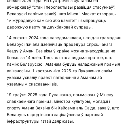
снежні 2024 года. На сустрэчы з султанам ён
абмеркаваў “стан і перспектывы развіцця стасункаў”.
Беларускі палітык заявіў, што Мінск і Маскат створаць
“міжўрадавую камісію або камітэт” і выпрацуюць
дарожную карту па двухбаковай супрацы.
14 снежня 2024 года паведамлялася, што для грамадзян
Беларусі пачала дзейнічаць працэдура спрошчанага
ўезду ў Аман. Без візы ў краіне можна знаходзіцца не
больш за 14 дзён. Тады ж стала вядома пра тое, што
паміж Беларуссю і Аманам будуць наладжаныя прамыя
авіязносіны. 1 кастрычніка 2025-га Лукашэнка сваім
указам ухваліў праект пагаднення з Аманам аб
узаемным скасаванні віз.
19 траўня 2025 года Лукашэнка, прымаючы ў Мінску
спадкаемнага прынца, міністра культуры, моладзі і
спорту Амана Зеязіна бін Хайсама аль Саіда, заявіў, што
Беларусь сярод іншага зацікаўленая ў партовай
інфраструктуры гэтай дзяржавы.