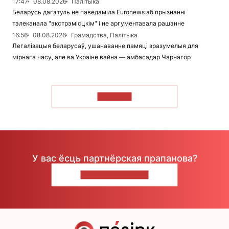
17:47
08.08.2026
Палітыка
Беларусь дагэтуль не паведаміла Euronews аб прызнанні
тэлеканала "экстрэмісцкім" і не аргументавала рашэнне
16:56
08.08.2026
Грамадства, Палітыка
Легалізацыя беларусаў, ушанаванне памяці зразумелыя для
мірнага часу, але ва Украіне вайна — амбасадар Чарнагор
ЧЫТАЦЬ
У вас ёсць партнёрская прапанова?
НАПІШЫЦЕ НАМ