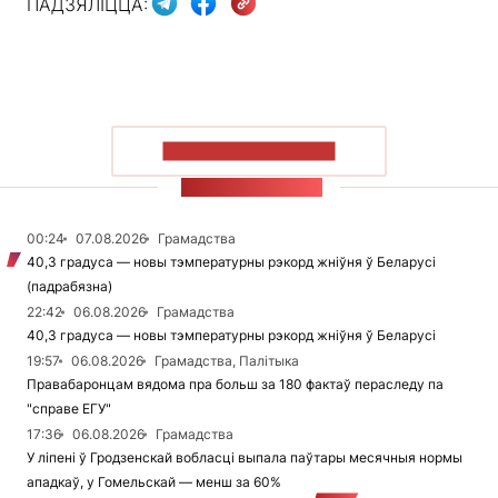
ПАДЗЯЛІЦЦА:
ПАКАЗАЦЬ БОЛЬШ
СТУЖКА НАВІН
00:24
07.08.2026
Грамадства
40,3 градуса — новы тэмпературны рэкорд жніўня ў Беларусі
(падрабязна)
22:42
06.08.2026
Грамадства
40,3 градуса — новы тэмпературны рэкорд жніўня ў Беларусі
19:57
06.08.2026
Грамадства, Палітыка
Правабаронцам вядома пра больш за 180 фактаў пераследу па
"справе ЕГУ"
17:36
06.08.2026
Грамадства
У ліпені ў Гродзенскай вобласці выпала паўтары месячныя нормы
ападкаў, у Гомельскай — менш за 60%