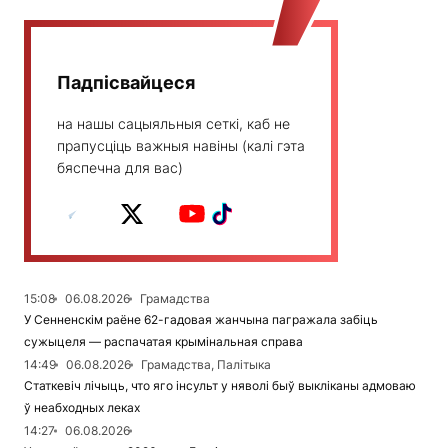
Падпісвайцеся
на нашы сацыяльныя сеткі, каб не
прапусціць важныя навіны (калі гэта
бяспечна для вас)
15:08
06.08.2026
Грамадства
У Сенненскім раёне 62-гадовая жанчына пагражала забіць
сужыцеля — распачатая крымінальная справа
14:49
06.08.2026
Грамадства, Палітыка
Статкевіч лічыць, что яго інсульт у няволі быў выкліканы адмоваю
ў неабходных леках
14:27
06.08.2026