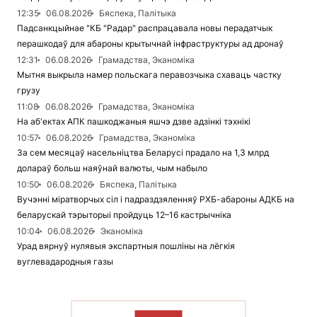
12:35
06.08.2026
Бяспека, Палітыка
Падсанкцыйнае "КБ "Радар" распрацавала новы перадатчык
перашкодаў для абароны крытычнай інфраструктуры ад дронаў
12:31
06.08.2026
Грамадства, Эканоміка
Мытня выкрыла намер польскага перавозчыка схаваць частку
грузу
11:08
06.08.2026
Грамадства, Эканоміка
На аб'ектах АПК пашкоджаныя яшчэ дзве адзінкі тэхнікі
10:57
06.08.2026
Грамадства, Эканоміка
За сем месяцаў насельніцтва Беларусі прадало на 1,3 млрд
долараў больш наяўнай валюты, чым набыло
10:50
06.08.2026
Бяспека, Палітыка
Вучэнні міратворчых сіл і падраздзяленняў РХБ-абароны АДКБ на
беларускай тэрыторыі пройдуць 12–16 кастрычніка
10:04
06.08.2026
Эканоміка
Урад вярнуў нулявыя экспартныя пошліны на лёгкія
вуглевадародныя газы
ЧЫТАЦЬ