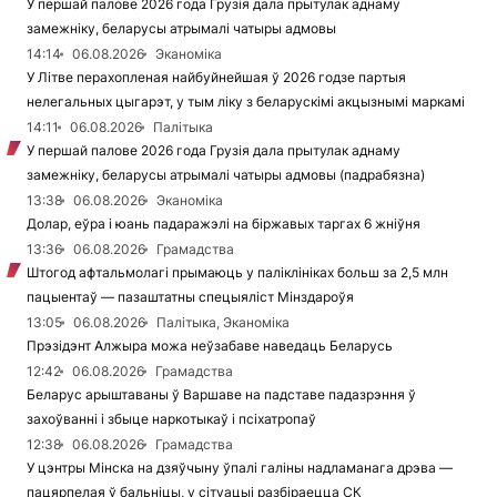
У першай палове 2026 года Грузія дала прытулак аднаму
замежніку, беларусы атрымалі чатыры адмовы
14:14
06.08.2026
Эканоміка
У Літве перахопленая найбуйнейшая ў 2026 годзе партыя
нелегальных цыгарэт, у тым ліку з беларускімі акцызнымі маркамі
14:11
06.08.2026
Палітыка
У першай палове 2026 года Грузія дала прытулак аднаму
замежніку, беларусы атрымалі чатыры адмовы (падрабязна)
13:38
06.08.2026
Эканоміка
Долар, еўра і юань падаражэлі на біржавых таргах 6 жніўня
13:36
06.08.2026
Грамадства
Штогод афтальмолагі прымаюць у паліклініках больш за 2,5 млн
пацыентаў — пазаштатны спецыяліст Мінздароўя
13:05
06.08.2026
Палітыка, Эканоміка
Прэзідэнт Алжыра можа неўзабаве наведаць Беларусь
12:42
06.08.2026
Грамадства
Беларус арыштаваны ў Варшаве на падставе падазрэння ў
захоўванні і збыце наркотыкаў і псіхатропаў
12:38
06.08.2026
Грамадства
У цэнтры Мінска на дзяўчыну ўпалі галіны надламанага дрэва —
пацярпелая ў бальніцы, у сітуацыі разбіраецца СК