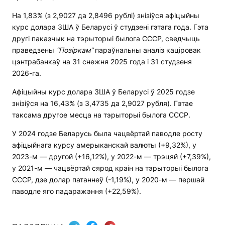
На 1,83% (з 2,9027 да 2,8496 рублі) знізіўся афіцыйны
курс долара ЗША ў Беларусі ў студзені гэтага года. Гэта
другі паказчык на тэрыторыі былога СССР, сведчыць
праведзены
“Позіркам”
параўнальны аналіз каціровак
цэнтрабанкаў на 31 снежня 2025 года і 31 студзеня
2026-га.
Афіцыйны курс долара ЗША ў Беларусі ў 2025 годзе
знізіўся на 16,43% (з 3,4735 да 2,9027 рубля). Гэтае
таксама другое месца на тэрыторыі былога СССР.
У 2024 годзе Беларусь была чацвёртай паводле росту
афіцыйнага курсу амерыканскай валюты (+9,32%), у
2023-м — другой (+16,12%), у 2022-м — трэцяй (+7,39%),
у 2021-м — чацвёртай сярод краін на тэрыторыі былога
СССР, дзе долар патаннеў (-1,19%), у 2020-м — першай
паводле яго падаражэння (+22,59%).