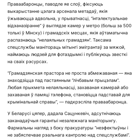
Праваабаронцы, паводле яе слоў, фіксуюць
выкарыстанне цэлага арсенала метадаў, якія
ўжываюцца адвольна, у прыватнасці, “інтэлектуальнае
відэаназіранне“ ў выглядзе камер у метро (больш за 500
толькі ў Мінску) і грамадскіх месцах, якія аўтаматычна
распазнаюць “нелаяльных грамадзян“. Таксама
спецслужбы манітораць мітынгі эмігрантаў за мяжой,
наймаюць людзей для фотаздымкі і публікуюць звесткі
на сваіх рэсурсах.
“Грамадзянская прастора не проста абмежаваная — яна
знаходзіцца пад пастаянным “лічбавым прыцэлам”.
Любая прыкмета нелаяльнасці, захаваная камерай або
захаваная ў памяці тэлефона, становіцца падставай для
крымінальнай справы”, — падкрэсліла праваабаронца.
У Беларусі цяпер, дадала Сацункевіч, адсутнічаюць
заканадаўчыя гарантыі незалежнага маніторынгу.
Фармальны нагляд з боку пракуратуры “неэфектыўны і
не забяспечвае рэальнага кантролю над спецслужбамі“.