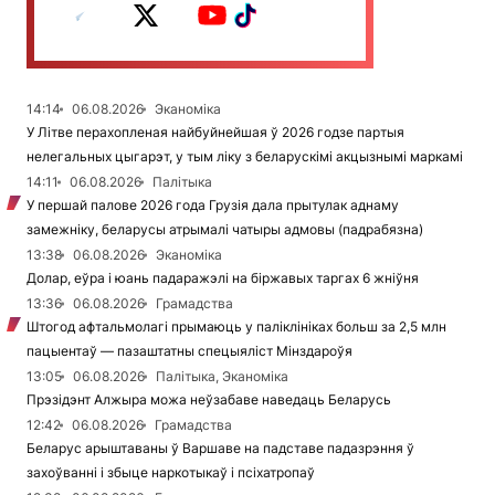
14:14
06.08.2026
Эканоміка
У Літве перахопленая найбуйнейшая ў 2026 годзе партыя
нелегальных цыгарэт, у тым ліку з беларускімі акцызнымі маркамі
14:11
06.08.2026
Палітыка
У першай палове 2026 года Грузія дала прытулак аднаму
замежніку, беларусы атрымалі чатыры адмовы (падрабязна)
13:38
06.08.2026
Эканоміка
Долар, еўра і юань падаражэлі на біржавых таргах 6 жніўня
13:36
06.08.2026
Грамадства
Штогод афтальмолагі прымаюць у паліклініках больш за 2,5 млн
пацыентаў — пазаштатны спецыяліст Мінздароўя
13:05
06.08.2026
Палітыка, Эканоміка
Прэзідэнт Алжыра можа неўзабаве наведаць Беларусь
12:42
06.08.2026
Грамадства
Беларус арыштаваны ў Варшаве на падставе падазрэння ў
захоўванні і збыце наркотыкаў і псіхатропаў