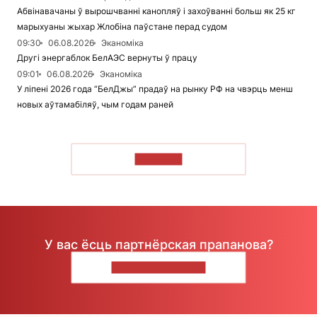
Абвінавачаны ў вырошчванні канопляў і захоўванні больш як 25 кг
марыхуаны жыхар Жлобіна паўстане перад судом
09:30
06.08.2026
Эканоміка
Другі энергаблок БелАЭС вернуты ў працу
09:01
06.08.2026
Эканоміка
У ліпені 2026 года “БелДжы” прадаў на рынку РФ на чвэрць менш
новых аўтамабіляў, чым годам раней
ЧЫТАЦЬ
У вас ёсць партнёрская прапанова?
НАПІШЫЦЕ НАМ