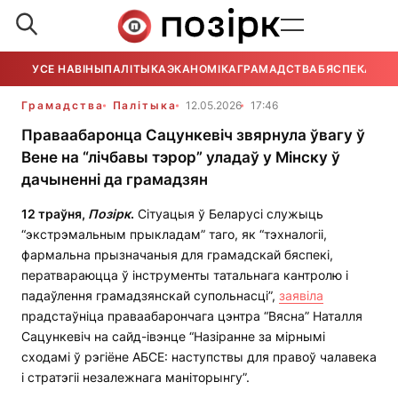
УСЕ НАВІНЫ
ПАЛІТЫКА
ЭКАНОМІКА
ГРАМАДСТВА
БЯСПЕКА
УСЕ
Грамадства
Палітыка
12.05.2026
17:46
Праваабаронца Сацункевіч звярнула ўвагу ў
Вене на “лічбавы тэрор” уладаў у Мінску ў
дачыненні да грамадзян
12 траўня,
Позірк
.
Сітуацыя ў Беларусі служыць
“экстрэмальным прыкладам” таго, як “тэхналогіі,
фармальна прызначаныя для грамадскай бяспекі,
ператвараюцца ў інструменты татальнага кантролю і
падаўлення грамадзянскай супольнасці”,
заявіла
прадстаўніца праваабарончага цэнтра “Вясна” Наталля
Сацункевіч на сайд-івэнце “Назіранне за мірнымі
сходамі ў рэгіёне АБСЕ: наступствы для правоў чалавека
і стратэгіі незалежнага маніторынгу”.