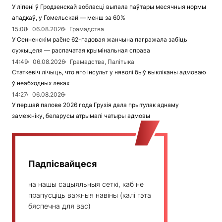
У ліпені ў Гродзенскай вобласці выпала паўтары месячныя нормы
ападкаў, у Гомельскай — менш за 60%
15:08
06.08.2026
Грамадства
У Сенненскім раёне 62-гадовая жанчына пагражала забіць
сужыцеля — распачатая крымінальная справа
14:49
06.08.2026
Грамадства, Палітыка
Статкевіч лічыць, что яго інсульт у няволі быў выкліканы адмоваю
ў неабходных леках
14:27
06.08.2026
У першай палове 2026 года Грузія дала прытулак аднаму
замежніку, беларусы атрымалі чатыры адмовы
Падпісвайцеся
на нашы сацыяльныя сеткі, каб не
прапусціць важныя навіны (калі гэта
бяспечна для вас)