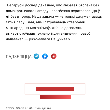
“Беларускі досвед даказвае, што лічбавая бяспека без
дэмакратычнага нагляду непазбежна ператвараецца ў
лічбавы тэрор. Наша задача — не толькі дакументаваць
гэтыя парушэнні, але і патрабаваць стварэння
міжнародных механізмаў, якія не дазволяць
выкарыстоўваць тэхналогіі для знішчэння правоў
чалавека”, — рэзюмавала Сацункевіч.
ПАДЗЯЛІЦЦА:
ПАКАЗАЦЬ БОЛЬШ
СТУЖКА НАВІН
17:36
06.08.2026
Грамадства