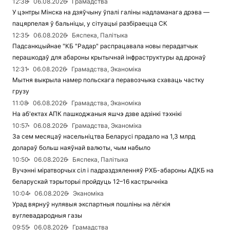
12:38
06.08.2026
Грамадства
У цэнтры Мінска на дзяўчыну ўпалі галіны надламанага дрэва —
пацярпелая ў бальніцы, у сітуацыі разбіраецца СК
12:35
06.08.2026
Бяспека, Палітыка
Падсанкцыйнае "КБ "Радар" распрацавала новы перадатчык
перашкодаў для абароны крытычнай інфраструктуры ад дронаў
12:31
06.08.2026
Грамадства, Эканоміка
Мытня выкрыла намер польскага перавозчыка схаваць частку
грузу
11:08
06.08.2026
Грамадства, Эканоміка
На аб'ектах АПК пашкоджаныя яшчэ дзве адзінкі тэхнікі
10:57
06.08.2026
Грамадства, Эканоміка
За сем месяцаў насельніцтва Беларусі прадало на 1,3 млрд
долараў больш наяўнай валюты, чым набыло
10:50
06.08.2026
Бяспека, Палітыка
Вучэнні міратворчых сіл і падраздзяленняў РХБ-абароны АДКБ на
беларускай тэрыторыі пройдуць 12–16 кастрычніка
10:04
06.08.2026
Эканоміка
Урад вярнуў нулявыя экспартныя пошліны на лёгкія
вуглевадародныя газы
09:55
06.08.2026
Грамадства