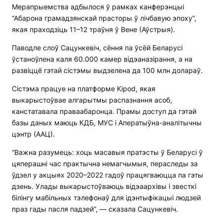
Мерапрыемства адбылося ў рамках канферэнцыі
“Абарона грамадзянскай прасторы ў лічбавую эпоху”,
якая праходзіць 11–12 траўня ў Вене (Аўстрыя).
Паводле слоў Сацункевіч, сёння па ўсёй Беларусі
ўстаноўлена каля 60.000 камер відэаназірання, а на
развіццё гэтай сістэмы выдзелена да 100 млн долараў.
Сістэма працуе на платформе Kipod, якая
выкарыстоўвае алгарытмы распазнання асоб,
канстатавала праваабаронца. Прамы доступ да гэтай
базы даных маюць КДБ, МУС і Аператыўна-аналітычны
цэнтр (ААЦ).
“Важна разумець: хоць масавыя пратэсты ў Беларусі ў
цяперашні час практычна немагчымыя, пераследы за
ўдзел у акцыях 2020–2022 гадоў працягваюцца па гэты
дзень. Улады выкарыстоўваюць відэаархівы і звесткі
білінгу мабільных тэлефонаў для ідэнтыфікацыі людзей
праз гады пасля падзей”, — сказала Сацункевіч.