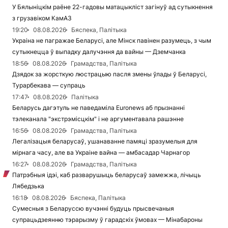
У Бялыніцкім раёне 22-гадовы матацыкліст загінуў ад сутыкнення
з грузавіком КамАЗ
19:20
08.08.2026
Бяспека, Палітыка
Украіна не пагражае Беларусі, але Мінск павінен разумець, з чым
сутыкнецца ў выпадку далучэння да вайны — Дземчанка
18:56
08.08.2026
Грамадства, Палітыка
Дзядок за жорсткую люстрацыю пасля змены ўлады ў Беларусі,
Турарбекава — супраць
17:47
08.08.2026
Палітыка
Беларусь дагэтуль не паведаміла Euronews аб прызнанні
тэлеканала "экстрэмісцкім" і не аргументавала рашэнне
16:56
08.08.2026
Грамадства, Палітыка
Легалізацыя беларусаў, ушанаванне памяці зразумелыя для
мірнага часу, але ва Украіне вайна — амбасадар Чарнагор
16:27
08.08.2026
Грамадства, Палітыка
Патрэбныя ідэі, каб разварушыць беларусаў замежжа, лічыць
Лябедзька
16:18
08.08.2026
Бяспека, Палітыка
Сумесныя з Беларуссю вучэнні будуць прысвечаныя
супрацьдзеянню тэрарызму ў гарадскіх ўмовах — Мінабароны