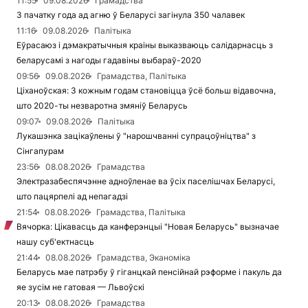
11:55
09.08.2026
Грамадства
З пачатку года ад агню ў Беларусі загінула 350 чалавек
11:16
09.08.2026
Палітыка
Еўрасаюз і дэмакратычныя краіны выказваюць салідарнасць з
беларусамі з нагоды гадавіны выбараў-2020
09:56
09.08.2026
Грамадства, Палітыка
Ціханоўская: З кожным годам становіцца ўсё больш відавочна,
што 2020-ты незваротна змяніў Беларусь
09:07
09.08.2026
Палітыка
Лукашэнка зацікаўлены ў "нарошчванні супрацоўніцтва" з
Сінгапурам
23:56
08.08.2026
Грамадства
Электразабеспячэнне адноўленае ва ўсіх паселішчах Беларусі,
што пацярпелі ад непагадзі
21:54
08.08.2026
Грамадства, Палітыка
Вячорка: Цікавасць да канферэнцыі "Новая Беларусь" вызначае
нашу суб'ектнасць
21:44
08.08.2026
Грамадства, Эканоміка
Беларусь мае патрэбу ў гіганцкай пенсійнай рэформе і пакуль да
яе зусім не гатовая — Львоўскі
20:13
08.08.2026
Грамадства