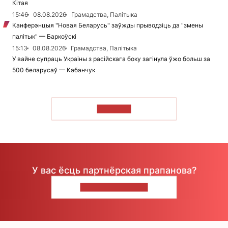
Кітая
15:46
08.08.2026
Грамадства, Палітыка
Канферэнцыя "Новая Беларусь" заўжды прыводзіць да "змены
палітык" — Баркоўскі
15:13
08.08.2026
Грамадства, Палітыка
У вайне супраць Украіны з расійскага боку загінула ўжо больш за
500 беларусаў — Кабанчук
ЧЫТАЦЬ
У вас ёсць партнёрская прапанова?
НАПІШЫЦЕ НАМ