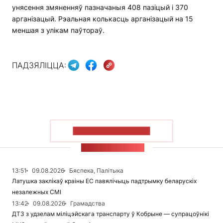
унясення змяненняў пазначаныя 408 пазіцый і 370
арганізацый. Рэальная колькасць арганізацый на 15
меншая з улікам паўтораў.
ПАДЗЯЛІЦЦА:
ПАКАЗАЦЬ БОЛЬШ
СТУЖКА НАВІН
13:51
09.08.2026
Бяспека, Палітыка
Латушка заклікаў краіны ЕС павялічыць падтрымку беларускіх
незалежных СМІ
13:42
09.08.2026
Грамадства
ДТЗ з удзелам міліцэйскага транспарту ў Кобрыне — супрацоўнікі