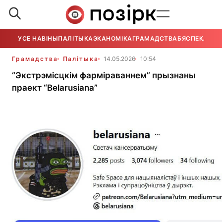
УСЕ НАВІНЫ
ПАЛІТЫКА
ЭКАНОМІКА
ГРАМАДСТВА
БЯСПЕКА
УСЕ
Грамадства
Палітыка
14.05.2026
10:54
“Экстрэмісцкім фарміраваннем” прызнаны
праект “Belarusiana”