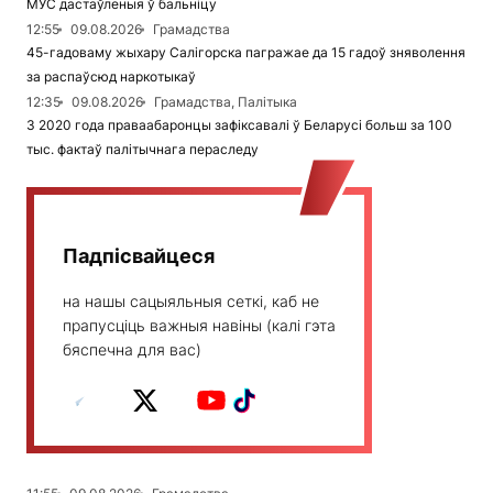
МУС дастаўленыя ў бальніцу
12:55
09.08.2026
Грамадства
45-гадоваму жыхару Салігорска пагражае да 15 гадоў зняволення
за распаўсюд наркотыкаў
12:35
09.08.2026
Грамадства, Палітыка
З 2020 года праваабаронцы зафіксавалі ў Беларусі больш за 100
тыс. фактаў палітычнага пераследу
Падпісвайцеся
на нашы сацыяльныя сеткі, каб не
прапусціць важныя навіны (калі гэта
бяспечна для вас)