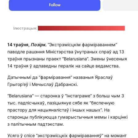
Ілюстрацыя:
старонка праекта "Belarusiana" ў "Інстаграме"
14 траўня,
Позірк
.
“Экстрэмісцкім фарміраваннем”
паводле рашэння Міністэрства ўнутраных спраў ад 13
траўня прызнаны праект “Belarusiana”. Змены ўнесеныя
14 траўня ў адпаведны пералік на сайце ведамства.
Датычнымі да “фарміравання” названыя Яраслаў
Грыгор’еў і Мечыслаў Дабранскі.
“Belarusiana” — старонка ў “Інстаграме” з больш чым 3
тыс. падпісчыкаў, пазіцыянуе сябе як “бяспечную
прастору для нацыяналістаў і іншых нашых”. На
старонцы публікуюцца гумарыстычныя мемы і карцінкі
з палітычным падтэкстам.
Усяго ў спісе “экстрэмісцкіх фарміраванняў” на момант