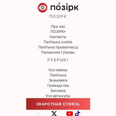
ПОЗІРК
Пра нас
ПОЗІРК+
Кантакты
Палітыка cookie
Палітыка прыватнасці
Палажэнні і ўмовы
РУБРЫКІ
Усе навіны
Палітыка
Эканоміка
Грамадства
Бяспека
Усе артыкулы
ЗВАРОТНАЯ СУВЯЗЬ