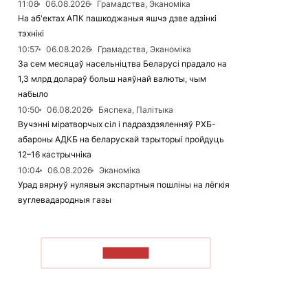
11:08
06.08.2026
Грамадства, Эканоміка
На аб'ектах АПК пашкоджаныя яшчэ дзве адзінкі
тэхнікі
10:57
06.08.2026
Грамадства, Эканоміка
За сем месяцаў насельніцтва Беларусі прадало на
1,3 млрд долараў больш наяўнай валюты, чым
набыло
10:50
06.08.2026
Бяспека, Палітыка
Вучэнні міратворчых сіл і падраздзяленняў РХБ-
абароны АДКБ на беларускай тэрыторыі пройдуць
12–16 кастрычніка
10:04
06.08.2026
Эканоміка
Урад вярнуў нулявыя экспартныя пошліны на лёгкія
вуглевадародныя газы
ЧЫТАЦЬ