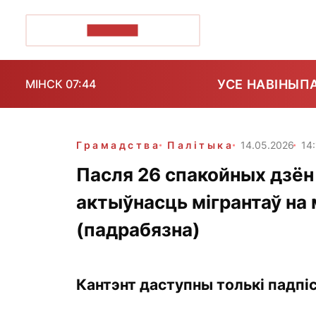
ПОЗІРК+
УСЕ НАВІНЫ
П
МІНСК 07:44
Грамадства
Палітыка
14.05.2026
14
Пасля 26 спакойных дзён
актыўнасць мігрантаў на
(падрабязна)
Кантэнт даступны толькі падпіс