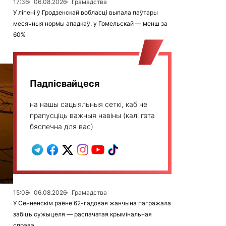
17:36
06.08.2026
Грамадства
У ліпені ў Гродзенскай вобласці выпала паўтары
месячныя нормы ападкаў, у Гомельскай — менш за
60%
Падпісвайцеся
на нашы сацыяльныя сеткі, каб не
прапусціць важныя навіны (калі гэта
бяспечна для вас)
15:08
06.08.2026
Грамадства
У Сенненскім раёне 62-гадовая жанчына пагражала
забіць сужыцеля — распачатая крымінальная
справа