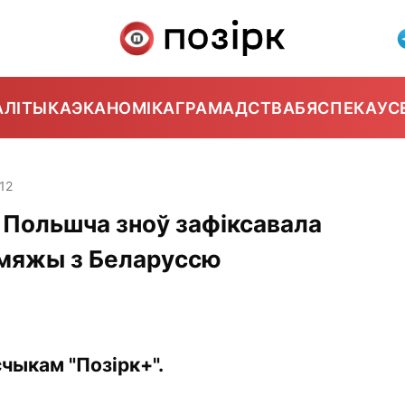
АЛІТЫКА
ЭКАНОМІКА
ГРАМАДСТВА
БЯСПЕКА
УС
:12
 Польшча зноў зафіксавала
 мяжы з Беларуссю
чыкам "Позірк+".