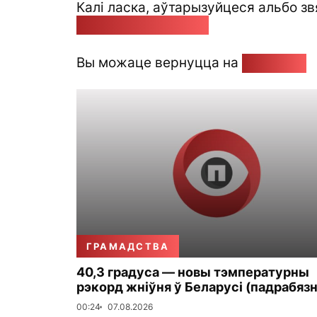
Калі ласка, аўтарызуйцеся альбо зв
pozirk@pozirk.online
Вы можаце вернуцца на
Галоўную
ГРАМАДСТВА
40,3 градуса — новы тэмпературны
рэкорд жніўня ў Беларусі (падрабязн
00:24
07.08.2026