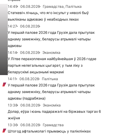
14:49
06.08.2026
Грамадства, Палітыка
Статкевіч лічыць, что яго інсульт у няволі быў
выкліканы адмоваю ў неабходных леках
14:27
06.08.2026
У першай палове 2026 года Грузія дала прытулак
аднаму замежніку, беларусы атрымалі чатыры
адмовы
14:14
06.08.2026
Эканоміка
У Літве перахопленая найбуйнейшая ў 2026 годзе
партыя нелегальных цыгарэт, у тым ліку з
беларускімі акцызнымі маркамі
14:11
06.08.2026
Палітыка
У першай палове 2026 года Грузія дала прытулак
аднаму замежніку, беларусы атрымалі чатыры
адмовы (падрабязна)
13:38
06.08.2026
Эканоміка
Долар, еўра і юань падаражэлі на біржавых таргах 6
жніўня
13:36
06.08.2026
Грамадства
Штогод афтальмолагі прымаюць у паліклініках