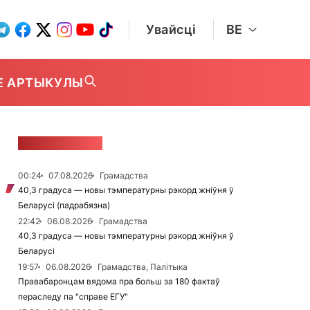
Увайсці
BE
Е АРТЫКУЛЫ
СТУЖКА НАВІН
00:24
07.08.2026
Грамадства
40,3 градуса — новы тэмпературны рэкорд жніўня ў
Беларусі (падрабязна)
22:42
06.08.2026
Грамадства
40,3 градуса — новы тэмпературны рэкорд жніўня ў
Беларусі
19:57
06.08.2026
Грамадства, Палітыка
Правабаронцам вядома пра больш за 180 фактаў
пераследу па "справе ЕГУ"