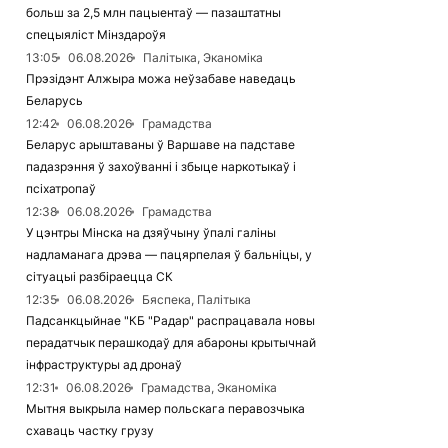
больш за 2,5 млн пацыентаў — пазаштатны
спецыяліст Мінздароўя
13:05
06.08.2026
Палітыка, Эканоміка
Прэзідэнт Алжыра можа неўзабаве наведаць
Беларусь
12:42
06.08.2026
Грамадства
Беларус арыштаваны ў Варшаве на падставе
падазрэння ў захоўванні і збыце наркотыкаў і
псіхатропаў
12:38
06.08.2026
Грамадства
У цэнтры Мінска на дзяўчыну ўпалі галіны
надламанага дрэва — пацярпелая ў бальніцы, у
сітуацыі разбіраецца СК
12:35
06.08.2026
Бяспека, Палітыка
Падсанкцыйнае "КБ "Радар" распрацавала новы
перадатчык перашкодаў для абароны крытычнай
інфраструктуры ад дронаў
12:31
06.08.2026
Грамадства, Эканоміка
Мытня выкрыла намер польскага перавозчыка
схаваць частку грузу