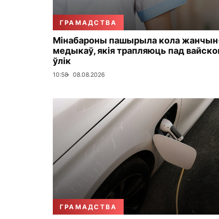
ГРАМАДСТВА
Мінабароны пашырыла кола жанчын
медыкаў, якія трапляюць пад вайск
ўлік
10:58
08.08.2026
ГРАМАДСТВА