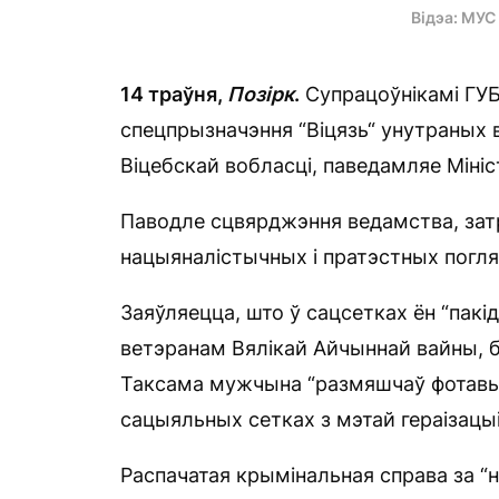
Відэа: МУС
14 траўня,
Позірк
.
Супрацоўнікамі ГУ
спецпрызначэння “Віцязь“ унутраных
Віцебскай вобласці, паведамляе Міні
Паводле сцвярджэння ведамства, за
нацыяналістычных і пратэстных погля
Заяўляецца, што ў сацсетках ён “пак
ветэранам Вялікай Айчыннай вайны, бо 
Таксама мужчына “размяшчаў фотавыя
сацыяльных сетках з мэтай гераізацыі
Распачатая крымінальная справа за “