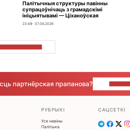
Палітычныя структуры павінны
супрацоўнічаць з грамадскімі
ініцыятывамі — Ціханоўская
23:48
07.08.2026
ПАКАЗАЦЬ БОЛЬШ
ёсць партнёрская прапанова?
НАПІШЫ
РУБРЫКІ
САЦСЕТКІ
Усе навіны
Палітыка