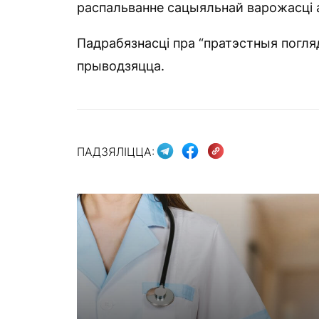
распальванне сацыяльнай варожасці а
Падрабязнасці пра “пратэстныя погля
прыводзяцца.
ПАДЗЯЛІЦЦА: