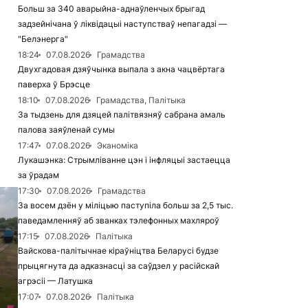
Больш за 340 аварыйна-аднаўленчых брыгад
задзейнічана ў ліквідацыі наступстваў непагадзі —
"Белэнерга"
18:24
07.08.2026
Грамадства
Двухгадовая дзяўчынка выпала з акна чацвёртага
паверха ў Брэсце
18:10
07.08.2026
Грамадства, Палітыка
За тыдзень для дзяцей палітвязняў сабрана амаль
палова заяўленай сумы
17:47
07.08.2026
Эканоміка
Лукашэнка: Стрымліванне цэн і інфляцыі застаецца
за ўрадам
17:30
07.08.2026
Грамадства
За восем дзён у міліцыю паступіла больш за 2,5 тыс.
паведамленняў аб званках тэлефонных махляроў
17:15
07.08.2026
Палітыка
Вайскова-палітычнае кіраўніцтва Беларусі будзе
прыцягнута да адказнасці за саўдзел у расійскай
агрэсіі — Латушка
17:07
07.08.2026
Палітыка