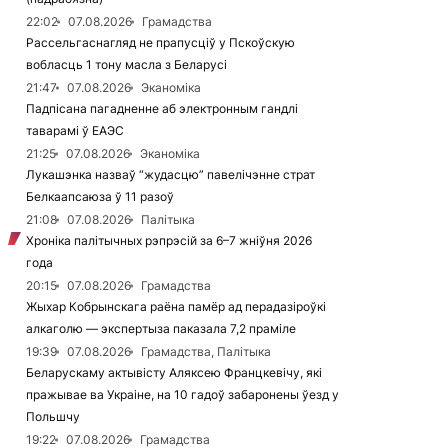
22:02
07.08.2026
Грамадства
Рассельгаснагляд не прапусціў у Пскоўскую
вобласць 1 тону масла з Беларусі
21:47
07.08.2026
Эканоміка
Падпісана пагадненне аб электронным гандлі
таварамі ў ЕАЭС
21:25
07.08.2026
Эканоміка
Лукашэнка назваў “жудасцю” павелічэнне страт
Белкаапсаюза ў 11 разоў
21:08
07.08.2026
Палітыка
Хроніка палітычных рэпрэсій за 6–7 жніўня 2026
года
20:15
07.08.2026
Грамадства
Жыхар Кобрынскага раёна памёр ад перадазіроўкі
алкаголю — экспертыза паказала 7,2 праміле
19:39
07.08.2026
Грамадства, Палітыка
Беларускаму актывісту Аляксею Францкевічу, які
пражывае ва Украіне, на 10 гадоў забаронены ўезд у
Польшчу
19:22
07.08.2026
Грамадства