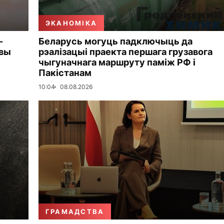
ЭКАНОМІКА
-
Беларусь могуць падключыць да
овы
рэалізацыі праекта першага грузавога
чыгуначнага маршруту паміж РФ і
Пакістанам
10:04
08.08.2026
ГРАМАДСТВА