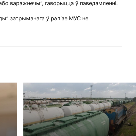
бо варажнечы”, гаворыцца ў паведамленні.
ды” затрыманага ў рэлізе МУС не