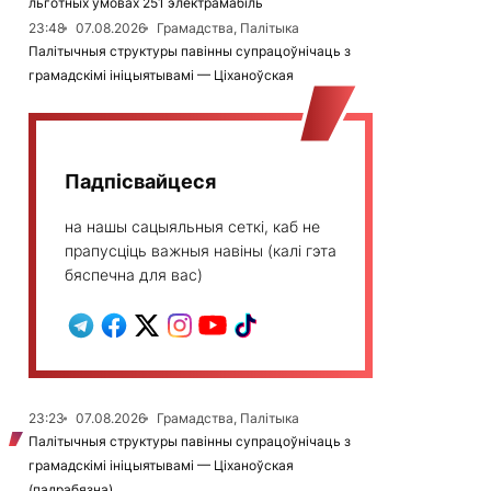
льготных умовах 251 электрамабіль
23:48
07.08.2026
Грамадства, Палітыка
Палітычныя структуры павінны супрацоўнічаць з
грамадскімі ініцыятывамі — Ціханоўская
Падпісвайцеся
на нашы сацыяльныя сеткі, каб не
прапусціць важныя навіны (калі гэта
бяспечна для вас)
23:23
07.08.2026
Грамадства, Палітыка
Палітычныя структуры павінны супрацоўнічаць з
грамадскімі ініцыятывамі — Ціханоўская
(падрабязна)