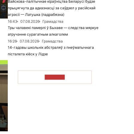
Вайскова-палітычнае кіраўніцтва Беларусі будзе
прыцягнута да адказнасці за саўдзел у расійскай
агрэсіі — Латушка (падрабязна)
16:43
07.08.2026
Грамадства
Тры чалавекі памерлі ў Быхаве — следства мяркуе
атручэнне сурагатным алкаголем
16:26
07.08.2026
Грамадства
14-гадовы школьнік абстраляў з пнеўматычнага
пісталета кіёск у Лідзе
ЧЫТАЦЬ