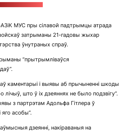
Стоп-кадр: “Позірк”
БАЗіК МУС пры сілавой падтрымцы атрада
 войскаў затрыманы 21-гадовы жыхар
стэрства ўнутраных спраў.
трыманы “прытрымліваўся
даў”.
ідаў каментарыі і выявы аб прычыненні шкоды
лічыў, што ў іх дзеяннях не было подзвігу“.
вы з партрэтам Адольфа Гітлера ў
 яго асобы”.
наўмысныя дзеянні, накіраваныя на