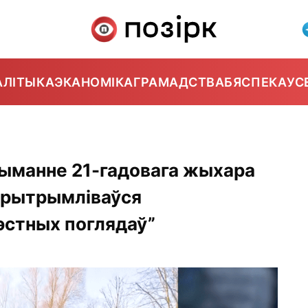
АЛІТЫКА
ЭКАНОМІКА
ГРАМАДСТВА
БЯСПЕКА
УС
рыманне 21-гадовага жыхара
“прытрымліваўся
эстных поглядаў”