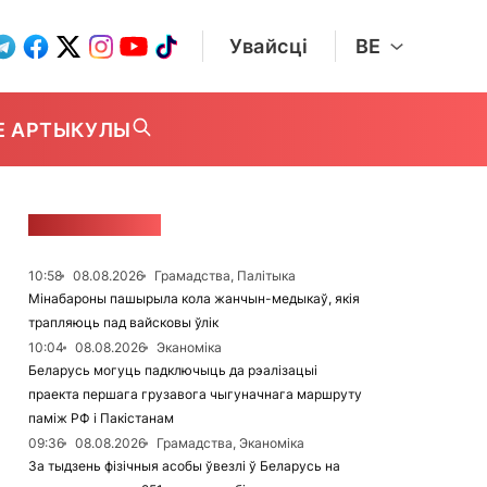
Увайсці
BE
Е АРТЫКУЛЫ
СТУЖКА НАВІН
10:58
08.08.2026
Грамадства, Палітыка
Мінабароны пашырыла кола жанчын-медыкаў, якія
трапляюць пад вайсковы ўлік
10:04
08.08.2026
Эканоміка
Беларусь могуць падключыць да рэалізацыі
праекта першага грузавога чыгуначнага маршруту
паміж РФ і Пакістанам
09:36
08.08.2026
Грамадства, Эканоміка
За тыдзень фізічныя асобы ўвезлі ў Беларусь на