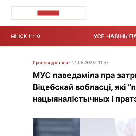
ПОЗІРК+
УСЕ НАВІНЫ
П
МІНСК 11:10
Грамадства
14.05.2026
11:57
МУС паведаміла пра зат
Віцебскай вобласці, які 
нацыяналістычных і прат