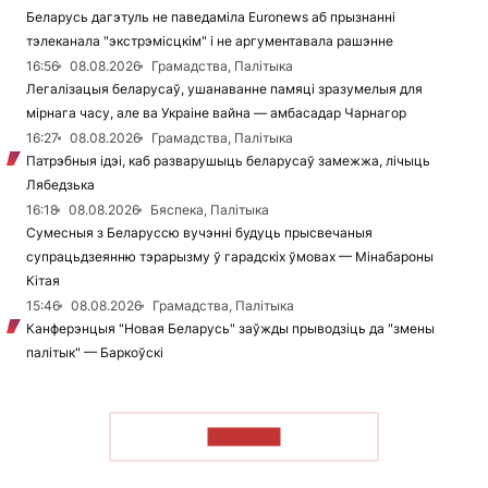
Беларусь дагэтуль не паведаміла Euronews аб прызнанні
тэлеканала "экстрэмісцкім" і не аргументавала рашэнне
16:56
08.08.2026
Грамадства, Палітыка
Легалізацыя беларусаў, ушанаванне памяці зразумелыя для
мірнага часу, але ва Украіне вайна — амбасадар Чарнагор
16:27
08.08.2026
Грамадства, Палітыка
Патрэбныя ідэі, каб разварушыць беларусаў замежжа, лічыць
Лябедзька
16:18
08.08.2026
Бяспека, Палітыка
Сумесныя з Беларуссю вучэнні будуць прысвечаныя
супрацьдзеянню тэрарызму ў гарадскіх ўмовах — Мінабароны
Кітая
15:46
08.08.2026
Грамадства, Палітыка
Канферэнцыя "Новая Беларусь" заўжды прыводзіць да "змены
палітык" — Баркоўскі
ЧЫТАЦЬ