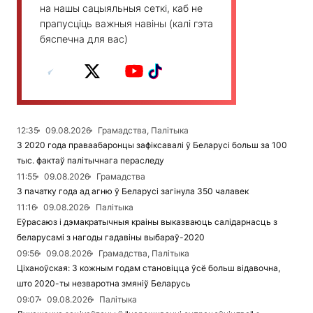
на нашы сацыяльныя сеткі, каб не
прапусціць важныя навіны (калі гэта
бяспечна для вас)
12:35
09.08.2026
Грамадства, Палітыка
З 2020 года праваабаронцы зафіксавалі ў Беларусі больш за 100
тыс. фактаў палітычнага пераследу
11:55
09.08.2026
Грамадства
З пачатку года ад агню ў Беларусі загінула 350 чалавек
11:16
09.08.2026
Палітыка
Еўрасаюз і дэмакратычныя краіны выказваюць салідарнасць з
беларусамі з нагоды гадавіны выбараў-2020
09:56
09.08.2026
Грамадства, Палітыка
Ціханоўская: З кожным годам становіцца ўсё больш відавочна,
што 2020-ты незваротна змяніў Беларусь
09:07
09.08.2026
Палітыка