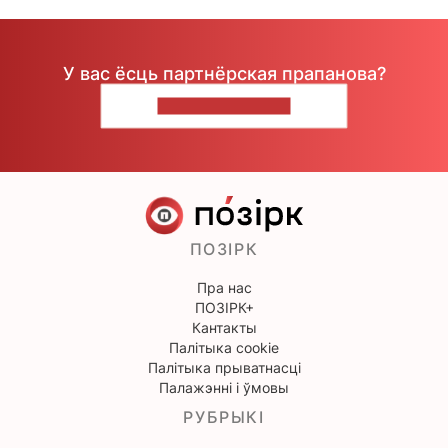
У вас ёсць партнёрская прапанова?
НАПІШЫЦЕ НАМ
ПОЗІРК
Пра нас
ПОЗІРК+
Кантакты
Палітыка cookie
Палітыка прыватнасці
Палажэнні і ўмовы
РУБРЫКІ