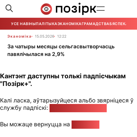
УСЕ НАВІНЫ
ПАЛІТЫКА
ЭКАНОМІКА
ГРАМАДСТВА
БЯСПЕКА
УСЕ
Эканоміка
15.05.2026
12:22
За чатыры месяцы сельгасвытворчасць
павялічылася на 2,9%
Кантэнт даступны толькі падпісчыкам
"Позірк+".
Калі ласка, аўтарызуйцеся альбо звярніцеся ў
службу падпіскі:
pozirk@pozirk.online
Вы можаце вернуцца на
Галоўную