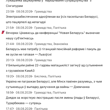
Лукашэнка зацікаўлены ў "нарошчванні супрацоўніцтва" з
Сінгапурам
23:56
08.08.2026
Грамадства
Электразабеспячэнне адноўленае ва ўсіх паселішчах Беларусі,
што пацярпелі ад непагадзі
21:54
08.08.2026
Грамадства, Палітыка
Вячорка: Цікавасць да канферэнцыі "Новая Беларусь" вызначае
нашу суб'ектнасць
21:44
08.08.2026
Грамадства, Эканоміка
Беларусь мае патрэбу ў гіганцкай пенсійнай рэформе і пакуль да
яе зусім не гатовая — Львоўскі
20:13
08.08.2026
Грамадства
У Бялыніцкім раёне 22-гадовы матацыкліст загінуў ад сутыкнення
з грузавіком КамАЗ
19:20
08.08.2026
Бяспека, Палітыка
Украіна не пагражае Беларусі, але Мінск павінен разумець, з чым
сутыкнецца ў выпадку далучэння да вайны — Дземчанка
18:56
08.08.2026
Грамадства, Палітыка
Дзядок за жорсткую люстрацыю пасля змены ўлады ў Беларусі,
Турарбекава — супраць
17:47
08.08.2026
Палітыка