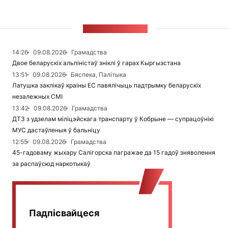
СТУЖКА НАВІН
14:26
09.08.2026
Грамадства
Двое беларускіх альпіністаў зніклі ў гарах Кыргызстана
13:51
09.08.2026
Бяспека, Палітыка
Латушка заклікаў краіны ЕС павялічыць падтрымку беларускіх
незалежных СМІ
13:42
09.08.2026
Грамадства
ДТЗ з удзелам міліцэйскага транспарту ў Кобрыне — супрацоўнікі
МУС дастаўленыя ў бальніцу
12:55
09.08.2026
Грамадства
45-гадоваму жыхару Салігорска пагражае да 15 гадоў зняволення
за распаўсюд наркотыкаў
Падпісвайцеся