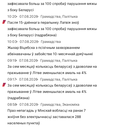
зафіксавала больш за 100 спробаў парушэння мяжы
з боку Беларусі
10:20
07.08.2026
Грамадства, Палітыка
Пасля 15-дзённага перапынку Латвія зноў
зафіксавала больш за 100 спробаў парушэння мяжы
з боку Беларусі (падрабязна)
10:03
07.08.2026
Грамадства
Жыхар Віцебска з псіхічным захворваннем
абвінавачаны ў забойстве 10-месячнай дзяўчынкі
09:19
07.08.2026
Грамадства, Палітыка
За сем месяцаў колькасць беларусаў з дазволам на
пражыванне ў Літве зменшылася амаль на 4%
09:17
07.08.2026
Грамадства, Палітыка
За сем месяцаў колькасць беларусаў з дазволам на
пражыванне ў Літве зменшылася амаль на 4%
(падрабязна)
08:58
07.08.2026
Грамадства, Эканоміка
Праз непагадзь у Мінскай вобласці на ранак 7
жніўня без электрычнасці заставалася 288
населеных пунктаў