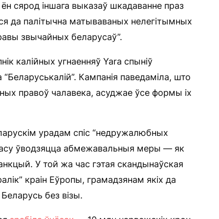
, ён сярод іншага выказаў шкадаванне праз
ся да палітычна матываваных нелегітымных
равы звычайных беларусаў”.
нік калійных угнаенняў Yara спыніў
“Беларуськалій”. Кампанія паведаміла, што
ных правоў чалавека, асуджае ўсе формы іх
арускім урадам спіс “недружалюбных
д часу ўводзяцца абмежавальныя меры — як
санкцый. У той жа час гэтая скандынаўская
лік” краін Еўропы, грамадзянам якіх да
Беларусь без візы.