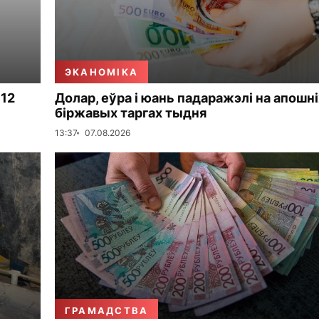
ЭКАНОМІКА
 12
Долар, еўра і юань падаражэлі на апошні
біржавых таргах тыдня
13:37
07.08.2026
ГРАМАДСТВА