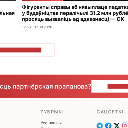
Фігуранты справы аб нявыплаце падатк
альная
у будаўніцтве пералічылі 31,2 млн рублё
просяць вызваліць ад адказнасці — СК
12:53
07.08.2026
ПАКАЗАЦЬ БОЛЬШ
ёсць партнёрская прапанова?
НАПІШЫ
РУБРЫКІ
САЦСЕТКІ
Усе навіны