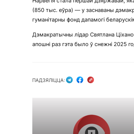
Нарвегія стала першай дзяржавай, я
(850 тыс. еўра) — у заснаваны дэмак
гуманітарны фонд дапамогі беларускі
Дэмакратычны лідар Святлана Ціхано
апошні раз гэта было ў снежні 2025 го
ПАДЗЯЛІЦЦА: