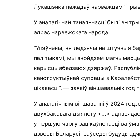
Лукашэнка пажадаў нарвежцам “трывала
У аналагічнай танальнасці былі вытры
адрас нарвежскага народа.
“Упэўнены, нягледзячы на ​​штучныя б
палітыкамі, мы знойдзем магчымасць 
карысць абедзвюх дзяржаў. Рэспублік
канструктыўнай супрацы з Каралеўств
цікавасці”, — заявіў віншавальнік год 
У аналагічным віншаванні ў 2024 год
двухбаковага дыялогу <…> адпавядае
у першую чаргу зацікаўленасці ва ўмаца
дзверы Беларусі “заўсёды будуць адч