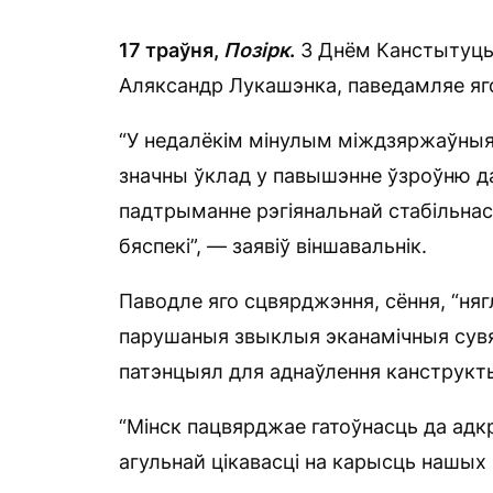
17 траўня,
Позірк
.
З Днём Канстытуцыі
Аляксандр Лукашэнка, паведамляе яг
“У недалёкім мінулым міждзяржаўныя 
значны ўклад у павышэнне ўзроўню д
падтрыманне рэгіянальнай стабільнас
бяспекі”, — заявіў віншавальнік.
Паводле яго сцвярджэння, сёння, “ня
парушаныя звыклыя эканамічныя сувязі
патэнцыял для аднаўлення канструкты
“Мінск пацвярджае гатоўнасць да адк
агульнай цікавасці на карысць нашых 