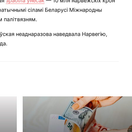
кая
зрабіла ўнёсак
— 10 млн нарвежскіх крон
ратычнымі сіламі Беларусі Міжнародны
м палітвязням.
ўская неаднаразова наведвала Нарвегію,
да.