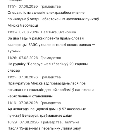
11:51
07.08.2026
Грамадства
Спецыялісты аднавілі электразабеспячэнне
прыкладна ў чвэрці абясточаных населеных пунктаў
Мінскай вобласці
11:32
07.08.2026
Палітыка, Эканоміка
За два гады ў рамках праекта прамысловай
кааперацыі ЕАЭС ухвалена толькі шэсць заявак —
Турчын
11:26
07.08.2026
Грамадства
На рудніку "Беларуськалія" загінуў 29-гадовы
слесар
11:21
07.08.2026
Грамадства
Пракуратура Мінска адсправаздачылася пра
прызнанне некалькіх дзяцей асобамі ў сацыяльна
небяспечным становішчы
11:16
07.08.2026
Грамадства
Ад непагадзі пацярпелі дамы ў 57 населеных
пунктаў Беларусі, траўмаванае дзіця
10:29
07.08.2026
Грамадства, Палітыка
Пасля 15-дзённага перапынку Латвія зноў