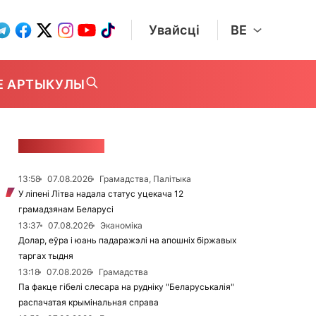
Увайсці
BE
Е АРТЫКУЛЫ
СТУЖКА НАВІН
13:58
07.08.2026
Грамадства, Палітыка
У ліпені Літва надала статус уцекача 12
грамадзянам Беларусі
13:37
07.08.2026
Эканоміка
Долар, еўра і юань падаражэлі на апошніх біржавых
таргах тыдня
13:18
07.08.2026
Грамадства
Па факце гібелі слесара на рудніку "Беларуськалія"
распачатая крымінальная справа