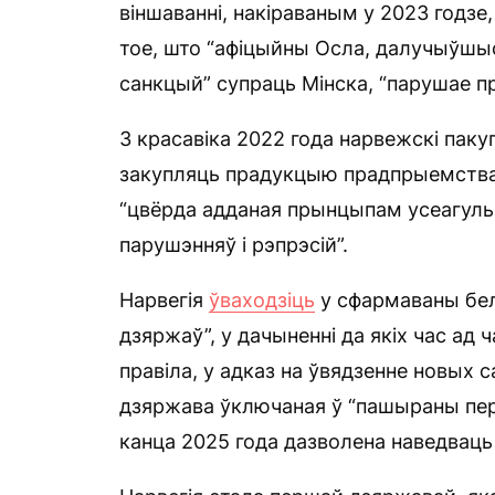
віншаванні, накіраваным у 2023 годзе
тое, што “афіцыйны Осла, далучыўшы
санкцый” супраць Мінска, “парушае п
З красавіка 2022 года нарвежскі пакуп
закупляць прадукцыю прадпрыемства 
“цвёрда адданая прынцыпам усеагуль
парушэнняў і рэпрэсій”.
Нарвегія
ўваходзіць
у сфармаваны бел
дзяржаў”, у дачыненні да якіх час а
правіла, у адказ на ўвядзенне новых 
дзяржава ўключаная ў “пашыраны пера
канца 2025 года дазволена наведваць 