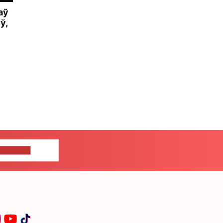
аў
ў,
ЦЕ НАМ