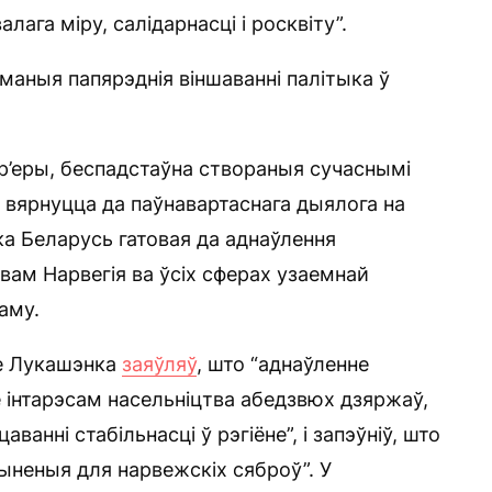
га міру, салідарнасці і росквіту”.
маныя папярэднія віншаванні палітыка ў
ар’еры, беспадстаўна створаныя сучаснымі
вярнуцца да паўнавартаснага дыялога на
а Беларусь гатовая да аднаўлення
ам Нарвегія ва ўсіх сферах узаемнай
таму.
зе Лукашэнка
заяўляў
, што “аднаўленне
 інтарэсам насельніцтва абедзвюх дзяржаў,
ванні стабільнасці ў рэгіёне”, і запэўніў, што
ыненыя для нарвежскіх сяброў”. У