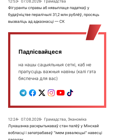
12:53
07.08.2026
Грамадства
Фігуранты справы аб нявыплаце падаткаў у
будаўніцтве пералічылі 31,2 млн рублёў, просяць
вызваліць ад адказнасці — СК
Падпісвайцеся
на нашы сацыяльныя сеткі, каб не
прапусціць важныя навіны (калі гэта
бяспечна для вас)
12:24
07.08.2026
Грамадства, Эканоміка
Лукашэнка раскрытыкаваў стан палёў у Мінскай
вобласці і запатрабаваў "імем рэвалюцыі" навесці
парадак