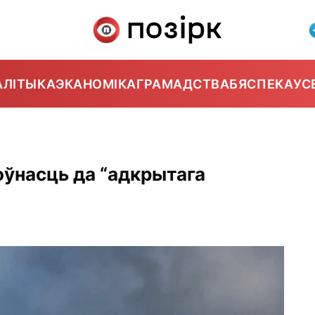
АЛІТЫКА
ЭКАНОМІКА
ГРАМАДСТВА
БЯСПЕКА
УС
оўнасць да “адкрытага