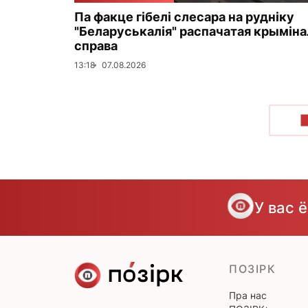
Па факце гібелі слесара на рудніку
"Беларуськалія" распачатая крымін
справа
13:18
07.08.2026
У вас 
ПОЗІРК
Пра нас