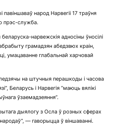
 павіншаваў народ Нарвегіі 17 траўня
о прэс-служба.
беларуска-нарвежскія адносіны ўносілі
абрабыту грамадзян абедзвюх краін,
ці, умацаванне глабальнай харчовай
гледзячы на штучныя перашкоды і часова
”, Беларусь і Нарвегія “маюць вялікі
ўнага ўзаемадзеяння”.
рытага дыялогу з Осла ў розных сферах
народаў”, — гаворыцца ў віншаванні.