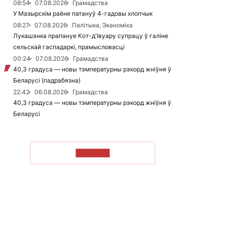
08:54
07.08.2026
Грамадства
У Мазырскім раёне патануў 4-гадовы хлопчык
08:27
07.08.2026
Палітыка, Эканоміка
Лукашэнка прапануе Кот-д'Івуару супрацу ў галіне
сельскай гаспадаркі, прамысловасці
00:24
07.08.2026
Грамадства
40,3 градуса — новы тэмпературны рэкорд жніўня ў
Беларусі (падрабязна)
22:42
06.08.2026
Грамадства
40,3 градуса — новы тэмпературны рэкорд жніўня ў
Беларусі
ЧЫТАЦЬ