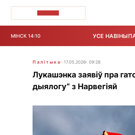
ПОЗІРК+
УСЕ НАВІНЫ
П
МІНСК 14:10
Палітыка
17.05.2026
09:28
Лукашэнка заявіў пра гат
дыялогу” з Нарвегіяй