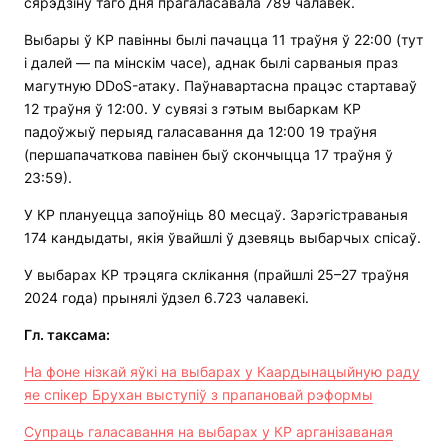
сярэдзіну таго дня прагаласавала 789 чалавек.
Выбары ў КР павінны былі пачацца 11 траўня ў 22:00 (тут
і далей — па мінскім часе), аднак былі сарваныя праз
магутную DDoS-атаку. Паўнавартасна працэс стартаваў
12 траўня ў 12:00. У сувязі з гэтым выбаркам КР
падоўжыў перыяд галасавання да 12:00 19 траўня
(першапачаткова павінен быў скончыцца 17 траўня ў
23:59).
У КР плануецца запоўніць 80 месцаў. Зарэгістраваныя
174 кандыдаты, якія ўвайшлі ў дзевяць выбарчых спісаў.
У выбарах КР трэцяга склікання (прайшлі 25–27 траўня
2024 года) прынялі ўдзел 6.723 чалавекі.
Гл. таксама:
На фоне нізкай яўкі на выбарах у Каардынацыйную раду
яе спікер Брухан выступіў з прапановай рэформы
Супраць галасавання на выбарах у КР арганізаваная