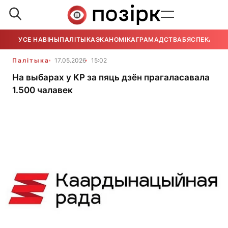
УСЕ НАВІНЫ
ПАЛІТЫКА
ЭКАНОМІКА
ГРАМАДСТВА
БЯСПЕКА
УСЕ
Палітыка
17.05.2026
15:02
На выбарах у КР за пяць дзён прагаласавала
1.500 чалавек