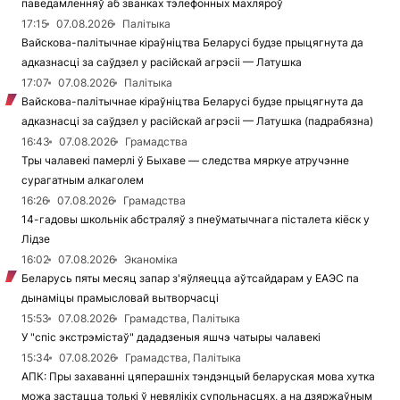
паведамленняў аб званках тэлефонных махляроў
17:15
07.08.2026
Палітыка
Вайскова-палітычнае кіраўніцтва Беларусі будзе прыцягнута да
адказнасці за саўдзел у расійскай агрэсіі — Латушка
17:07
07.08.2026
Палітыка
Вайскова-палітычнае кіраўніцтва Беларусі будзе прыцягнута да
адказнасці за саўдзел у расійскай агрэсіі — Латушка (падрабязна)
16:43
07.08.2026
Грамадства
Тры чалавекі памерлі ў Быхаве — следства мяркуе атручэнне
сурагатным алкаголем
16:26
07.08.2026
Грамадства
14-гадовы школьнік абстраляў з пнеўматычнага пісталета кіёск у
Лідзе
16:02
07.08.2026
Эканоміка
Беларусь пяты месяц запар з'яўляецца аўтсайдарам у ЕАЭС па
дынаміцы прамысловай вытворчасці
15:53
07.08.2026
Грамадства, Палітыка
У "спіс экстрэмістаў" дададзеныя яшчэ чатыры чалавекі
15:34
07.08.2026
Грамадства, Палітыка
АПК: Пры захаванні цяперашніх тэндэнцый беларуская мова хутка
можа застацца толькі ў невялікіх супольнасцях, а на дзяржаўным