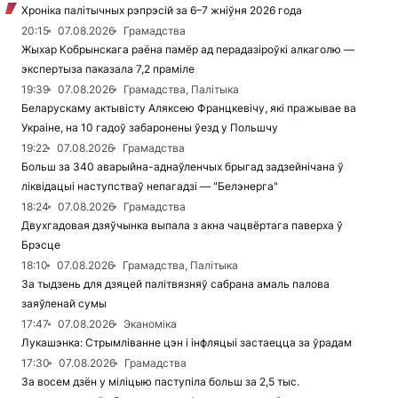
Хроніка палітычных рэпрэсій за 6–7 жніўня 2026 года
20:15
07.08.2026
Грамадства
Жыхар Кобрынскага раёна памёр ад перадазіроўкі алкаголю —
экспертыза паказала 7,2 праміле
19:39
07.08.2026
Грамадства, Палітыка
Беларускаму актывісту Аляксею Францкевічу, які пражывае ва
Украіне, на 10 гадоў забаронены ўезд у Польшчу
19:22
07.08.2026
Грамадства
Больш за 340 аварыйна-аднаўленчых брыгад задзейнічана ў
ліквідацыі наступстваў непагадзі — "Белэнерга"
18:24
07.08.2026
Грамадства
Двухгадовая дзяўчынка выпала з акна чацвёртага паверха ў
Брэсце
18:10
07.08.2026
Грамадства, Палітыка
За тыдзень для дзяцей палітвязняў сабрана амаль палова
заяўленай сумы
17:47
07.08.2026
Эканоміка
Лукашэнка: Стрымліванне цэн і інфляцыі застаецца за ўрадам
17:30
07.08.2026
Грамадства
За восем дзён у міліцыю паступіла больш за 2,5 тыс.