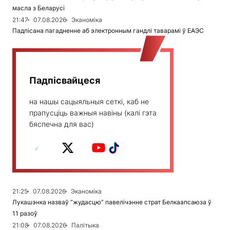
масла з Беларусі
21:47
07.08.2026
Эканоміка
Падпісана пагадненне аб электронным гандлі таварамі ў ЕАЭС
Падпісвайцеся
на нашы сацыяльныя сеткі, каб не
прапусціць важныя навіны (калі гэта
бяспечна для вас)
21:25
07.08.2026
Эканоміка
Лукашэнка назваў “жудасцю” павелічэнне страт Белкаапсаюза ў
11 разоў
21:08
07.08.2026
Палітыка