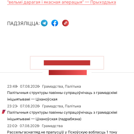
“вельмі дарагая і якасная аперацыя” — Прыходзька
ПАДЗЯЛІЦЦА:
ПАКАЗАЦЬ БОЛЬШ
СТУЖКА НАВІН
23:48
07.08.2026
Грамадства, Палітыка
Палітычныя структуры павінны супрацоўнічаць з грамадскімі
ініцыятывамі — Ціханоўская
23:23
07.08.2026
Грамадства, Палітыка
Палітычныя структуры павінны супрацоўнічаць з грамадскімі
ініцыятывамі — Ціханоўская (падрабязна)
22:02
07.08.2026
Грамадства
Рассельгаснагляд не прапусціў у Пскоўскую вобласць 1 тону