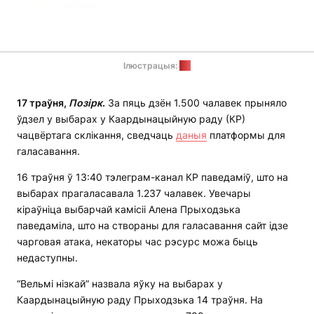
Ілюстрацыя:
КР
17 траўня,
Позірк
.
За пяць дзён 1.500 чалавек прыняло
ўдзел у выбарах у Каардынацыйную раду (КР)
чацвёртага склікання, сведчаць
даныя
платформы для
галасавання.
16 траўня ў 13:40 тэлеграм-канал КР паведаміў, што на
выбарах прагаласавала 1.237 чалавек. Увечары
кіраўніца выбарчай камісіі Алена Прыходзька
паведаміла, што на створаны для галасавання сайт ідзе
чарговая атака, некаторы час рэсурс можа быць
недаступны.
“Вельмі нізкай” назвала яўку на выбарах у
Каардынацыйную раду Прыходзька 14 траўня. На