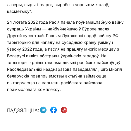
лазеры, сыры і тварог, вырабы з чорных металаў,
касметыку”.
24 лютага 2022 года Расія пачала поўнамаштабную вайну
супраць Украіны — найбуйнейшую ў Еўропе пасля
Другой сусветнай. Рэжым Лукашэнкі надаў войску РФ
тэрыторыю для нападу на суседнюю краіну ўзімку і
ўвесну 2022 года, а пасля на працягу многіх месяцаў з
Беларусі вяліся абстрэлы ўкраінскіх гарадоў. На
тэрыторыі краіны таксама лячылі расійскіх вайскоўцаў.
Расследавальнікі неаднаразова паведамлялі, што многія
беларускія прадпрыемствы актыўна займаюцца
вытворчасцю на карысць расійскага вайскова-
прамысловага комплексу.
ПАДЗЯЛІЦЦА: