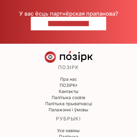
У вас ёсць партнёрская прапанова?
НАПІШЫЦЕ НАМ
ПОЗІРК
Пра нас
ПОЗІРК+
Кантакты
Палітыка cookie
Палітыка прыватнасці
Палажэнні і ўмовы
РУБРЫКІ
Усе навіны
Палітыка