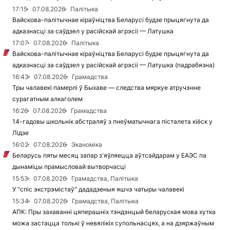
17:15
07.08.2026
Палітыка
Вайскова-палітычнае кіраўніцтва Беларусі будзе прыцягнута да
адказнасці за саўдзел у расійскай агрэсіі — Латушка
17:07
07.08.2026
Палітыка
Вайскова-палітычнае кіраўніцтва Беларусі будзе прыцягнута да
адказнасці за саўдзел у расійскай агрэсіі — Латушка (падрабязна)
16:43
07.08.2026
Грамадства
Тры чалавекі памерлі ў Быхаве — следства мяркуе атручэнне
сурагатным алкаголем
16:26
07.08.2026
Грамадства
14-гадовы школьнік абстраляў з пнеўматычнага пісталета кіёск у
Лідзе
16:02
07.08.2026
Эканоміка
Беларусь пяты месяц запар з'яўляецца аўтсайдарам у ЕАЭС па
дынаміцы прамысловай вытворчасці
15:53
07.08.2026
Грамадства, Палітыка
У "спіс экстрэмістаў" дададзеныя яшчэ чатыры чалавекі
15:34
07.08.2026
Грамадства, Палітыка
АПК: Пры захаванні цяперашніх тэндэнцый беларуская мова хутка
можа застацца толькі ў невялікіх супольнасцях, а на дзяржаўным