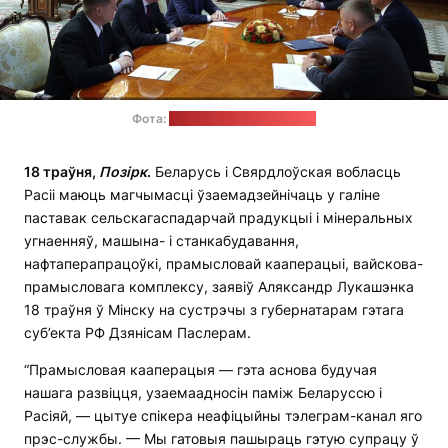
Фота:
прэс-служба Лукашэнкі
18 траўня,
Позірк
.
Беларусь і Свярдлоўская вобласць
Расіі маюць магчымасці ўзаемадзейнічаць у галіне
паставак сельскагаспадарчай прадукцыі і мінеральных
угнаенняў, машына- і станкабудавання,
нафтаперапрацоўкі, прамысловай кааперацыі, вайскова-
прамысловага комплексу, заявіў Аляксандр Лукашэнка
18 траўня ў Мінску на сустрэчы з губернатарам гэтага
суб’екта РФ Дзянісам Паслерам.
“Прамысловая кааперацыя — гэта аснова будучая
нашага развіцця, узаемаадносін паміж Беларуссю і
Расіяй, — цытуе спікера неафіцыйны тэлеграм-канал яго
прэс-службы. — Мы гатовыя пашыраць гэтую супрацу ў