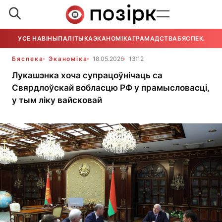
УСЕ НАВІНЫ
ПАЛІТЫКА
ЭКАНОМІКА
ГРАМАДСТВА
БЯСПЕКА
УСЕ
Бяспека
Эканоміка
18.05.2026
13:12
Лукашэнка хоча супрацоўнічаць са
Свярдлоўскай вобласцю РФ у прамысловасці,
у тым ліку вайсковай