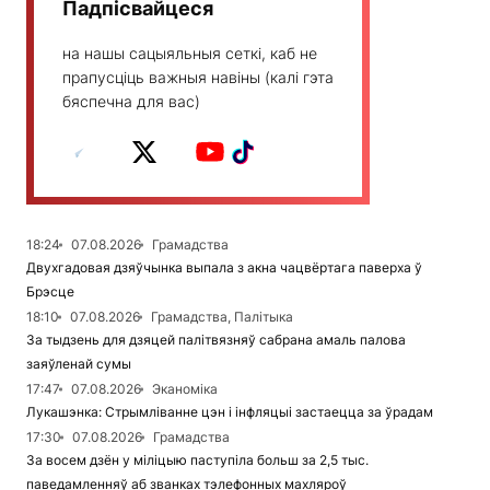
Падпісвайцеся
на нашы сацыяльныя сеткі, каб не
прапусціць важныя навіны (калі гэта
бяспечна для вас)
18:24
07.08.2026
Грамадства
Двухгадовая дзяўчынка выпала з акна чацвёртага паверха ў
Брэсце
18:10
07.08.2026
Грамадства, Палітыка
За тыдзень для дзяцей палітвязняў сабрана амаль палова
заяўленай сумы
17:47
07.08.2026
Эканоміка
Лукашэнка: Стрымліванне цэн і інфляцыі застаецца за ўрадам
17:30
07.08.2026
Грамадства
За восем дзён у міліцыю паступіла больш за 2,5 тыс.
паведамленняў аб званках тэлефонных махляроў