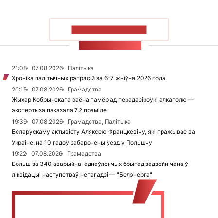
ПАКАЗАЦЬ БОЛЬШ
СТУЖКА НАВІН
21:08
07.08.2026
Палітыка
Хроніка палітычных рэпрэсій за 6–7 жніўня 2026 года
20:15
07.08.2026
Грамадства
Жыхар Кобрынскага раёна памёр ад перадазіроўкі алкаголю —
экспертыза паказала 7,2 праміле
19:39
07.08.2026
Грамадства, Палітыка
Беларускаму актывісту Аляксею Францкевічу, які пражывае ва
Украіне, на 10 гадоў забаронены ўезд у Польшчу
19:22
07.08.2026
Грамадства
Больш за 340 аварыйна-аднаўленчых брыгад задзейнічана ў
ліквідацыі наступстваў непагадзі — "Белэнерга"