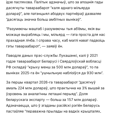
ідзе паспяхова. Палітык адзначыў, што за апошнія гады
дасягнуты тавараабарот “каля аднаго мільярда
долараў”, але патэнцыял абодвух партнёраў дазваляе
“дасягаць значна больш амбітных вынікаў”.
“Разумеючы маштаб і разумеючы тыя аб’ёмы, якія вы
можаце вырабляць і мы, мільярд — гэта проста для нас
прахадная лічба. І справа часу, каб маглі нават падвоіць
гэты тавараабарот”, — заявіў ён.
Паводле даных прэс-службы Лукашэнкі, калі ў 2021
годзе тавараабарот Беларусі і Свярдлоўскай вобласці
РФ складаў “крыху менш за 500 млн долараў”, то па
выніках 2025-га ён “ушчыльную наблізіўся да 930 млн”.
За першы квартал 2026-га тавараабарот “дасягнуў
амаль 224 млн долараў, што практычна на 3% вышэй за
ўзровень за аналагічны леташні перыяд”. Доля
беларускага экспарту — больш за 157 млн ​​долараў.
Адзначаецца, што ў згаданы расійскі рэгіён Беларусь
пастаўляе “пераважна прылады на вадкіх крышталях,