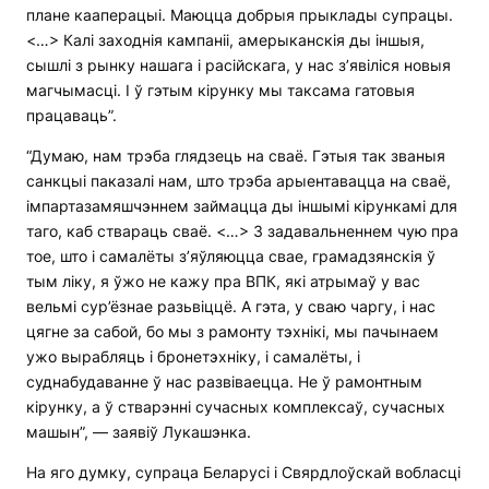
плане кааперацыі. Маюцца добрыя прыклады супрацы.
<…> Калі заходнія кампаніі, амерыканскія ды іншыя,
сышлі з рынку нашага і расійскага, у нас з’явіліся новыя
магчымасці. І ў гэтым кірунку мы таксама гатовыя
працаваць”.
“Думаю, нам трэба глядзець на сваё. Гэтыя так званыя
санкцыі паказалі нам, што трэба арыентавацца на сваё,
імпартазамяшчэннем займацца ды іншымі кірункамі для
таго, каб ствараць сваё. <…> З задавальненнем чую пра
тое, што і самалёты з’яўляюцца свае, грамадзянскія ў
тым ліку, я ўжо не кажу пра ВПК, які атрымаў у вас
вельмі сур’ёзнае разьвіццё. А гэта, у сваю чаргу, і нас
цягне за сабой, бо мы з рамонту тэхнікі, мы пачынаем
ужо вырабляць і бронетэхніку, і самалёты, і
суднабудаванне ў нас развіваецца. Не ў рамонтным
кірунку, а ў стварэнні сучасных комплексаў, сучасных
машын”, — заявіў Лукашэнка.
На яго думку, супраца Беларусі і Свярдлоўскай вобласці