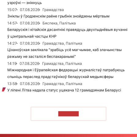
узроўні — знікнуць
15:07
07.08.2026
Грамадства
Зніклы ў Гродзенскім раёне грыбнік знойдзены мёртвым
14:57
07.08.2026
Бяспека, Палітыка
Беларускія і кітайскія дэсантнікі правядуць двухтыднёвыя вучэнні
ў цэнтральнай частцы КНР
14:27
07.08.2026
Грамадства, Палітыка
Ціханоўская заклікала "зрабіць усё магчымае, каб злачынствы
рэжыму не засталіся беспакаранымі"
14:19
07.08.2026
Грамадства, Палітыка
Міжнародная і Еўрапейская федэрацыі журналістаў патрабуюць
спыніць пераслед прадстаўнікоў беларускай медыясферы
13:58
07.08.2026
Грамадства, Палітыка
У ліпені Літва надала статус уцекача 12 грамадзянам Беларусі
ЧЫТАЦЬ