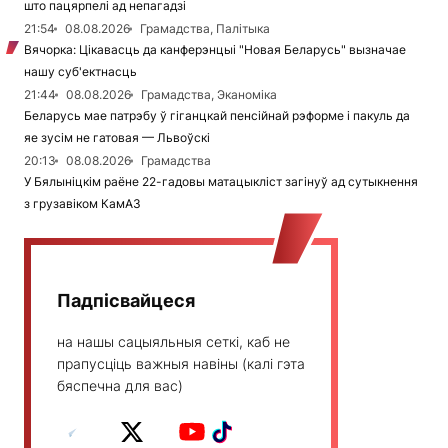
што пацярпелі ад непагадзі
21:54
08.08.2026
Грамадства, Палітыка
Вячорка: Цікавасць да канферэнцыі "Новая Беларусь" вызначае
нашу суб'ектнасць
21:44
08.08.2026
Грамадства, Эканоміка
Беларусь мае патрэбу ў гіганцкай пенсійнай рэформе і пакуль да
яе зусім не гатовая — Львоўскі
20:13
08.08.2026
Грамадства
У Бялыніцкім раёне 22-гадовы матацыкліст загінуў ад сутыкнення
з грузавіком КамАЗ
Падпісвайцеся
на нашы сацыяльныя сеткі, каб не
прапусціць важныя навіны (калі гэта
бяспечна для вас)