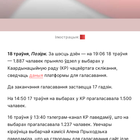
Ілюстрацыя:
КР
18 траўня,
Позірк
.
За шэсць дзён — на 19:06 18 траўня
— 1.887 чалавек прыняло ўдзел у выбарах у
Каардынацыйную раду (КР) чацвёртага склікання,
сведчаць
даныя
платформы для галасавання.
Да заканчэння галасавання застаецца 17 гадзін.
На 14:50 17 траўня на выбарах у КР прагаласавала 1.500
чалавек.
16 траўня ў 13:40 тэлеграм-канал КР паведаміў, што на
выбарах прагаласавала 1.237 чалавек. Увечары
кіраўніца выбарчай камісіі Алена Прыходзька
паведаміла, што на створаны для галасавання сайт ідзе