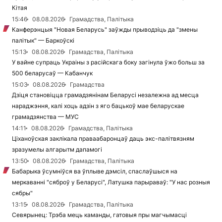
Кітая
15:46
08.08.2026
Грамадства, Палітыка
Канферэнцыя "Новая Беларусь" заўжды прыводзіць да "змены
палітык" — Баркоўскі
15:13
08.08.2026
Грамадства, Палітыка
У вайне супраць Украіны з расійскага боку загінула ўжо больш за
500 беларусаў — Кабанчук
15:03
08.08.2026
Грамадства
Дзіця становіцца грамадзянінам Беларусі незалежна ад месца
нараджэння, калі хоць адзін з яго бацькоў мае беларускае
грамадзянства — МУС
14:11
08.08.2026
Грамадства, Палітыка
Ціханоўская заклікала праваабаронцаў даць экс-палітвязням
зразумелы алгарытм дапамогі
13:50
08.08.2026
Грамадства, Палітыка
Бабарыка ўсумніўся ва ўплыве дэмсіл, спаслаўшыся на
меркаванні "сяброў у Беларусі", Латушка парыраваў: "У нас розныя
сябры"
13:15
08.08.2026
Грамадства, Палітыка
Севярынец: Трэба мець каманды, гатовыя пры магчымасці