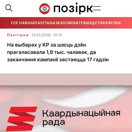
УСЕ НАВІНЫ
ПАЛІТЫКА
ЭКАНОМІКА
ГРАМАДСТВА
БЯСПЕКА
УСЕ
Палітыка
18.05.2026
19:19
На выбарах у КР за шэсць дзён
прагаласавала 1,9 тыс. чалавек, да
заканчэння кампаніі застаецца 17 гадзін