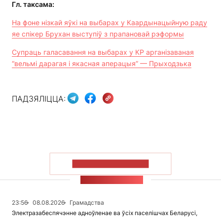
Гл. таксама:
На фоне нізкай яўкі на выбарах у Каардынацыйную раду
яе спікер Брухан выступіў з прапановай рэформы
Супраць галасавання на выбарах у КР арганізаваная
“вельмі дарагая і якасная аперацыя” — Прыходзька
ПАДЗЯЛІЦЦА:
ПАКАЗАЦЬ БОЛЬШ
СТУЖКА НАВІН
23:56
08.08.2026
Грамадства
Электразабеспячэнне адноўленае ва ўсіх паселішчах Беларусі,