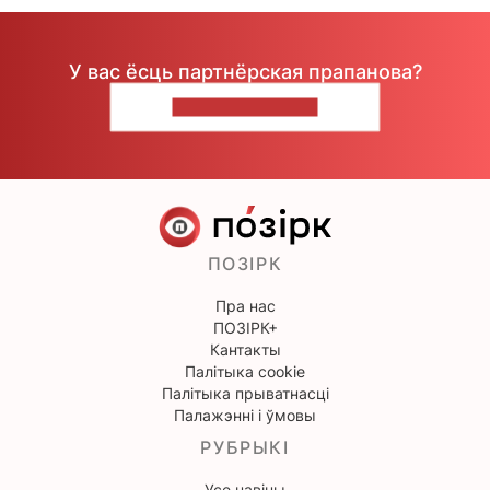
У вас ёсць партнёрская прапанова?
НАПІШЫЦЕ НАМ
ПОЗІРК
Пра нас
ПОЗІРК+
Кантакты
Палітыка cookie
Палітыка прыватнасці
Палажэнні і ўмовы
РУБРЫКІ
Усе навіны