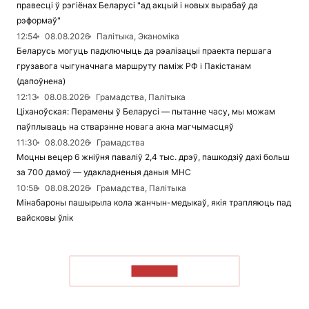
правесці ў рэгіёнах Беларусі "ад акцый і новых вырабаў да
рэформаў"
12:54
08.08.2026
Палітыка, Эканоміка
Беларусь могуць падключыць да рэалізацыі праекта першага
грузавога чыгуначнага маршруту паміж РФ і Пакістанам
(дапоўнена)
12:13
08.08.2026
Грамадства, Палітыка
Ціханоўская: Перамены ў Беларусі — пытанне часу, мы можам
паўплываць на стварэнне новага акна магчымасцяў
11:30
08.08.2026
Грамадства
Моцны вецер 6 жніўня паваліў 2,4 тыс. дрэў, пашкодзіў дахі больш
за 700 дамоў — удакладненыя даныя МНС
10:58
08.08.2026
Грамадства, Палітыка
Мінабароны пашырыла кола жанчын-медыкаў, якія трапляюць пад
вайсковы ўлік
ЧЫТАЦЬ