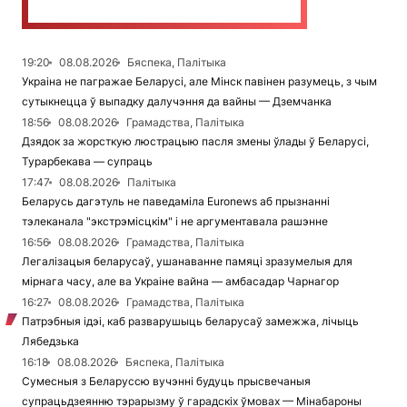
19:20
08.08.2026
Бяспека, Палітыка
Украіна не пагражае Беларусі, але Мінск павінен разумець, з чым
сутыкнецца ў выпадку далучэння да вайны — Дземчанка
18:56
08.08.2026
Грамадства, Палітыка
Дзядок за жорсткую люстрацыю пасля змены ўлады ў Беларусі,
Турарбекава — супраць
17:47
08.08.2026
Палітыка
Беларусь дагэтуль не паведаміла Euronews аб прызнанні
тэлеканала "экстрэмісцкім" і не аргументавала рашэнне
16:56
08.08.2026
Грамадства, Палітыка
Легалізацыя беларусаў, ушанаванне памяці зразумелыя для
мірнага часу, але ва Украіне вайна — амбасадар Чарнагор
16:27
08.08.2026
Грамадства, Палітыка
Патрэбныя ідэі, каб разварушыць беларусаў замежжа, лічыць
Лябедзька
16:18
08.08.2026
Бяспека, Палітыка
Сумесныя з Беларуссю вучэнні будуць прысвечаныя
супрацьдзеянню тэрарызму ў гарадскіх ўмовах — Мінабароны