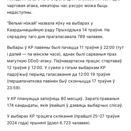
чарговая атака, некаторы час рэсурс можа быць
недаступны.
“Вельмі нізкай” назвала яўку на выбарах у
Каардынацыйную раду Прыходзька 14 траўня. На
сярэдзіну таго дня прагаласавала 789 чалавек.
Выбары ў КР павінны былі пачацца 11 траўня ў 22:00 (тут
і далей — па мінскім часе), аднак былі сарваныя праз
магутную DDoS-атаку. Паўнавартасна працэс стартаваў
12 траўня ў 12:00. У сувязі з гэтым выбаркам КР
падоўжыў перыяд галасавання да 12:00 19 траўня
(першапачаткова павінен быў скончыцца 17 траўня ў
23:59).
У КР плануецца запоўніць 80 месцаў. Зарэгістраваныя
174 кандыдаты, якія ўвайшлі ў дзевяць выбарчых спісаў.
У выбарах КР трэцяга склікання (прайшлі 25–27 траўня
2024 года) прынялі ўдзел 6.723 чалавекі.