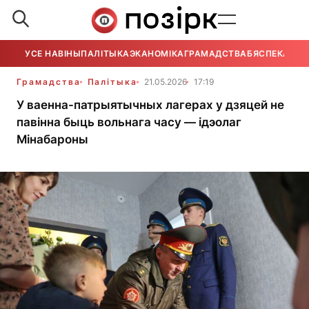
УСЕ НАВІНЫ
ПАЛІТЫКА
ЭКАНОМІКА
ГРАМАДСТВА
БЯСПЕКА
УСЕ
Грамадства
Палітыка
21.05.2026
17:19
У ваенна-патрыятычных лагерах у дзяцей не
павінна быць вольнага часу — ідэолаг
Мінабароны