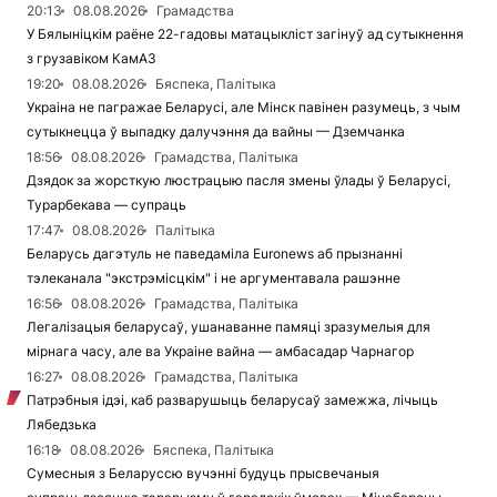
20:13
08.08.2026
Грамадства
У Бялыніцкім раёне 22-гадовы матацыкліст загінуў ад сутыкнення
з грузавіком КамАЗ
19:20
08.08.2026
Бяспека, Палітыка
Украіна не пагражае Беларусі, але Мінск павінен разумець, з чым
сутыкнецца ў выпадку далучэння да вайны — Дземчанка
18:56
08.08.2026
Грамадства, Палітыка
Дзядок за жорсткую люстрацыю пасля змены ўлады ў Беларусі,
Турарбекава — супраць
17:47
08.08.2026
Палітыка
Беларусь дагэтуль не паведаміла Euronews аб прызнанні
тэлеканала "экстрэмісцкім" і не аргументавала рашэнне
16:56
08.08.2026
Грамадства, Палітыка
Легалізацыя беларусаў, ушанаванне памяці зразумелыя для
мірнага часу, але ва Украіне вайна — амбасадар Чарнагор
16:27
08.08.2026
Грамадства, Палітыка
Патрэбныя ідэі, каб разварушыць беларусаў замежжа, лічыць
Лябедзька
16:18
08.08.2026
Бяспека, Палітыка
Сумесныя з Беларуссю вучэнні будуць прысвечаныя