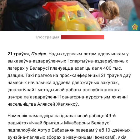
Ілюстрацыя:
Міністэрства абароны
21
траўня
,
П
о
з
і
рк
.
Надыходзячым летам адпачынкам у
выхаваўча-аздараўленчых і спартыўна-аздараўленчых
лагерах у Беларусі плануецца ахапіць каля 400 тыс.
дзяцей. Такі прагноз на прэс-канферэнцыі 21 траўня даў
намеснік начальніка аддзела дзяржаўных закупак,
ідэалагічнай і метадычнай работы рэспубліканскага
цэнтра па аздараўленні і санаторна-курортным лячэнні
насельніцтва Аляксей Жалянкоў.
Намеснік камандзіра па ідэалагічнай рабоце 49-й
радыётэхнічнай брыгады Мінабароны Беларусі
падпалкоўнік Артур Бабаханян паведаміў аб 10-дзённых
вучэбна-палявых зборах з навучэнцамі (юнакамі), якія