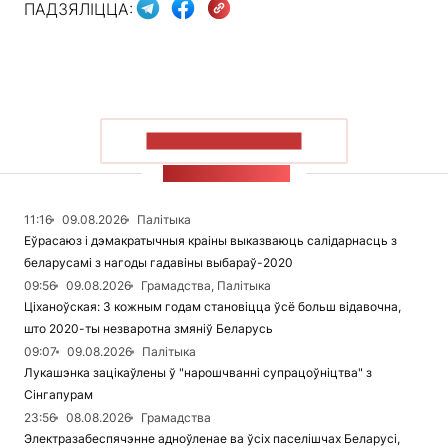
ПАДЗЯЛІЦЦА:
ПАКАЗАЦЬ БОЛЬШ
СТУЖКА НАВІН
11:16
09.08.2026
Палітыка
Еўрасаюз і дэмакратычныя краіны выказваюць салідарнасць з
беларусамі з нагоды гадавіны выбараў-2020
09:56
09.08.2026
Грамадства, Палітыка
Ціханоўская: З кожным годам становіцца ўсё больш відавочна,
што 2020-ты незваротна змяніў Беларусь
09:07
09.08.2026
Палітыка
Лукашэнка зацікаўлены ў "нарошчванні супрацоўніцтва" з
Сінгапурам
23:56
08.08.2026
Грамадства
Электразабеспячэнне адноўленае ва ўсіх паселішчах Беларусі,