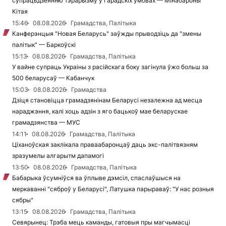
супрацьдзеянню тэрарызму ў гарадскіх ўмовах — Мінабароны
Кітая
15:46
08.08.2026
Грамадства, Палітыка
Канферэнцыя "Новая Беларусь" заўжды прыводзіць да "змены
палітык" — Баркоўскі
15:13
08.08.2026
Грамадства, Палітыка
У вайне супраць Украіны з расійскага боку загінула ўжо больш за
500 беларусаў — Кабанчук
15:03
08.08.2026
Грамадства
Дзіця становіцца грамадзянінам Беларусі незалежна ад месца
нараджэння, калі хоць адзін з яго бацькоў мае беларускае
грамадзянства — МУС
14:11
08.08.2026
Грамадства, Палітыка
Ціханоўская заклікала праваабаронцаў даць экс-палітвязням
зразумелы алгарытм дапамогі
13:50
08.08.2026
Грамадства, Палітыка
Бабарыка ўсумніўся ва ўплыве дэмсіл, спаслаўшыся на
меркаванні "сяброў у Беларусі", Латушка парыраваў: "У нас розныя
сябры"
13:15
08.08.2026
Грамадства, Палітыка
Севярынец: Трэба мець каманды, гатовыя пры магчымасці