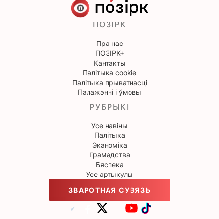
ПОЗІРК
Пра нас
ПОЗІРК+
Кантакты
Палітыка cookie
Палітыка прыватнасці
Палажэнні і ўмовы
РУБРЫКІ
Усе навіны
Палітыка
Эканоміка
Грамадства
Бяспека
Усе артыкулы
ЗВАРОТНАЯ СУВЯЗЬ