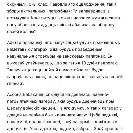
скончылі 10-ы клас. Паводле яго сцвярджэння, такія
зборы актуальныя і патрэбныя: “У адпаведнасці з
артыкулам Канстытуцыі кожны чалавек мужчынскага
полу абавязаны аддаць воінскі абавязак за абарону
сваёй краіны”.
Афіцэр адзначыў, што навучэнцы будуць пражываць у
намётавых лагерах, з імі будуць праведзеныя
навучальныя стрэльбы на вайсковых палігонах. Ён
выказаў упэўненасць, што за гэтыя 10 дзён падлетак
“навучыцца хоць нейкай самастойнасці: будзе
запраўляць ложак, сціраць шкарпэткі і сачыць за сваёй
гігіенай“.
Асобна Бабаханян спыніўся на дзейнасці ваенна-
патрыятычных лагераў, якія будуць дзейнічаць пры
шэрагу воінскіх часцей. На яго думку, у такіх лагерах у
дзяцей не павінна быць вольнага часу: “Цябе паднялі,
пакармілі, правялі заняткі, зноў пакармілі, далі крыху
адпачыць. Усе гаджэты, вядома, забралі. Зноў правялі з