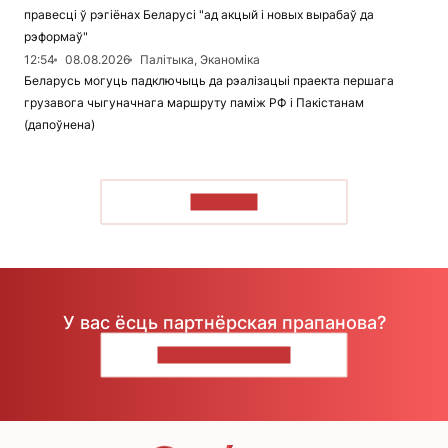
правесці ў рэгіёнах Беларусі "ад акцый і новых вырабаў да
рэформаў"
12:54
08.08.2026
Палітыка, Эканоміка
Беларусь могуць падключыць да рэалізацыі праекта першага
грузавога чыгуначнага маршруту паміж РФ і Пакістанам
(дапоўнена)
ЧЫТАЦЬ
У вас ёсць партнёрская прапанова?
НАПІШЫЦЕ НАМ