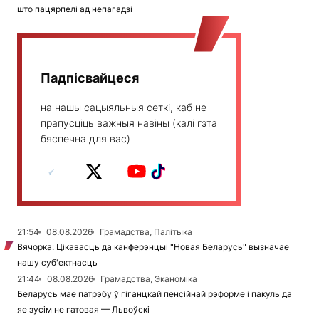
што пацярпелі ад непагадзі
Падпісвайцеся
на нашы сацыяльныя сеткі, каб не
прапусціць важныя навіны (калі гэта
бяспечна для вас)
21:54
08.08.2026
Грамадства, Палітыка
Вячорка: Цікавасць да канферэнцыі "Новая Беларусь" вызначае
нашу суб'ектнасць
21:44
08.08.2026
Грамадства, Эканоміка
Беларусь мае патрэбу ў гіганцкай пенсійнай рэформе і пакуль да
яе зусім не гатовая — Львоўскі