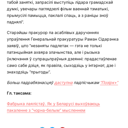
табой заняткі, запрасілі выступіць лідара грамадскай
думкі, увечары паглядзелі фільм ваеннай тэматыкі,
прымусілі памыцца, паклалі спаць, а з раніцы зноў
паднялі“.
Старэйшы пракурор па асаблівых даручэннях
упраўлення Генеральнай пракуратуры Раман Сідарэнка
заявіў, што “незаняты падлетак — гэта не толькі
патэнцыйная ахвяра злачынства, але і рызыка
ўключэння ў супрацьпраўныя дзеянні: прадастаўленае
само сабе дзіця, як правіла, сыходзіць у інтэрнэт, дзе і
знаходзіць “прыгоды”.
Больш падрабязнасцяў
даступна
падпісчыкам
“Позірк+”
Гл. таксама:
Фабрыка лаялістаў. Як у Беларусі выхоўваюць
пакаленне з “чорна-белым” мысленнем