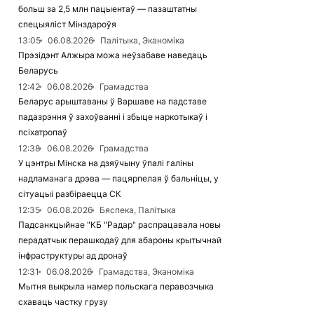
больш за 2,5 млн пацыентаў — пазаштатны
спецыяліст Мінздароўя
13:05
06.08.2026
Палітыка, Эканоміка
Прэзідэнт Алжыра можа неўзабаве наведаць
Беларусь
12:42
06.08.2026
Грамадства
Беларус арыштаваны ў Варшаве на падставе
падазрэння ў захоўванні і збыце наркотыкаў і
псіхатропаў
12:38
06.08.2026
Грамадства
У цэнтры Мінска на дзяўчыну ўпалі галіны
надламанага дрэва — пацярпелая ў бальніцы, у
сітуацыі разбіраецца СК
12:35
06.08.2026
Бяспека, Палітыка
Падсанкцыйнае "КБ "Радар" распрацавала новы
перадатчык перашкодаў для абароны крытычнай
інфраструктуры ад дронаў
12:31
06.08.2026
Грамадства, Эканоміка
Мытня выкрыла намер польскага перавозчыка
схаваць частку грузу