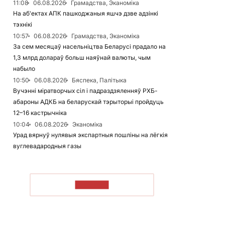
11:08
06.08.2026
Грамадства, Эканоміка
На аб'ектах АПК пашкоджаныя яшчэ дзве адзінкі
тэхнікі
10:57
06.08.2026
Грамадства, Эканоміка
За сем месяцаў насельніцтва Беларусі прадало на
1,3 млрд долараў больш наяўнай валюты, чым
набыло
10:50
06.08.2026
Бяспека, Палітыка
Вучэнні міратворчых сіл і падраздзяленняў РХБ-
абароны АДКБ на беларускай тэрыторыі пройдуць
12–16 кастрычніка
10:04
06.08.2026
Эканоміка
Урад вярнуў нулявыя экспартныя пошліны на лёгкія
вуглевадародныя газы
ЧЫТАЦЬ