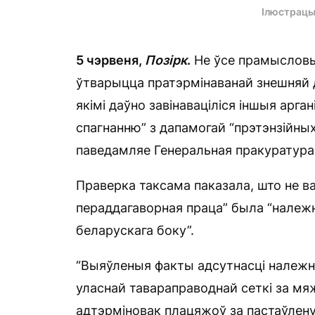
Ілюстрацы
5 чэрвеня,
Позірк
.
Не ўсе прамысловы
ўтварыцца пратэрмінаванай знешняй д
якімі даўно завінаваціліся іншыя арга
спагнанню” з дапамогай “прэтэнзійных
паведамляе Генеральная пракуратура 
Праверка таксама паказала, што не ва
пераддагаворная праца” была “належна
беларускага боку”.
“Выяўленыя факты адсутнасці належн
уласнай тавараправоднай сеткі за мя
адтэрміновак плацяжоў за пастаўлен