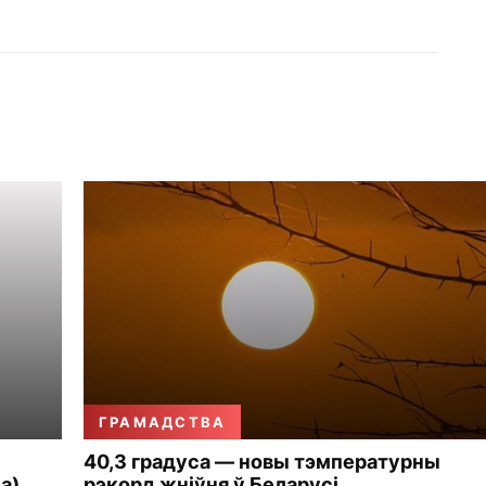
ГРАМАДСТВА
40,3 градуса — новы тэмпературны
а)
рэкорд жніўня ў Беларусі