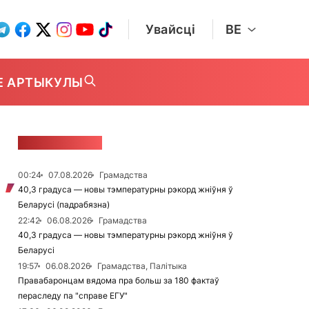
Увайсці
BE
Е АРТЫКУЛЫ
СТУЖКА НАВІН
00:24
07.08.2026
Грамадства
40,3 градуса — новы тэмпературны рэкорд жніўня ў
Беларусі (падрабязна)
22:42
06.08.2026
Грамадства
40,3 градуса — новы тэмпературны рэкорд жніўня ў
Беларусі
19:57
06.08.2026
Грамадства, Палітыка
Правабаронцам вядома пра больш за 180 фактаў
пераследу па "справе ЕГУ"