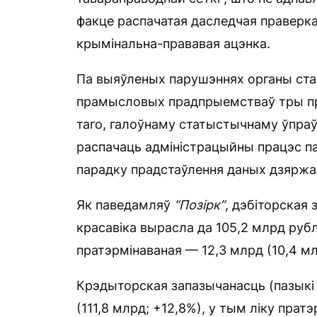
факце распачатая даследчая праверка
крымінальна-прававая ацэнка.
Па выяўленых парушэннях органы стал
прамысловых прадпрыемстваў тры пра
таго, галоўнаму статыстычнаму ўпра
распачаць адміністрацыйны працэс пав
парадку прадстаўлення даных дзяржа
Як паведамляў
“Позірк”
, дэбіторская
красавіка вырасла да 105,2 млрд рубл
пратэрмінаваная — 12,3 млрд (10,4 мл
Крэдыторская запазычанасць (пазыкі 
(111,8 млрд; +12,8%), у тым ліку прат