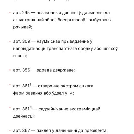
арт. 295 — незаконныя дзеянні ў дачыненні да
агнястрэльнай зброі, боепрыпасаў і выбуховых
рэчываў;
арт. 309 — наўмыснае прывядзенне ў
непрыдатнасць транспартнага сродку або шляхоў
зносін;
арт. 356 — здрада дзяржаве;
1
арт. 361
— стварэнне экстрэмісцкага
фарміравання або ўдзел у ім;
4
арт. 361
— садзейнічанне экстрэмісцкай
дзейнасці;
арт. 367 — паклёп у дачыненні да прэзідэнта;