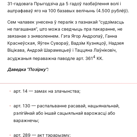
31-гадовага Прыгодзіча да 5 гадоў пазбаўлення волі і
аштрафаваў яго на 100 базавых велічынь (4.500 рублёў).
Сем чалавек унесена ў пералік з пазнакай “судзімасць
не пагашаная”, што можа сведчыць пра пакаранне, не
звязанае з зняволеннем. Гэта Ягор Андропаў, Ганна
Краснеўская, Яўген Сувораў, Вадзім Кузняцоў, Надзея
Віцікава, Андрэй Шарамецьеў і Таццяна Лаўніковіч,
4
асуджаныя пераважна паводле арт. 361
КК.
Даведка “Позірку”:
арт. 14 — замах на злачынства;
арт. 130 — распальванне расавай, нацыянальнай,
рэлігійнай або іншай сацыяльнай варожасці або
варажнечы;
арт. 289 — акт тэрарызму;