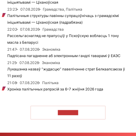
ініцыятывамі — Ціханоўская
23:23
07.08.2026
Грамадства, Палітыка
Палітычныя структуры павінны супрацоўнічаць з грамадскімі
ініцыятывамі — Ціханоўская (падрабязна)
22:02
07.08.2026
Грамадства
Рассельгаснагляд не прапусціў у Пскоўскую вобласць 1 тону
масла з Беларусі
21:47
07.08.2026
Эканоміка
Падпісана пагадненне аб электронным гандлі таварамі ў ЕАЭС
21:25
07.08.2026
Эканоміка
Лукашэнка назваў “жудасцю” павелічэнне страт Белкаапсаюза ў
11 разоў
21:08
07.08.2026
Палітыка
Хроніка палітычных рэпрэсій за 6–7 жніўня 2026 года
ЧЫТАЦЬ