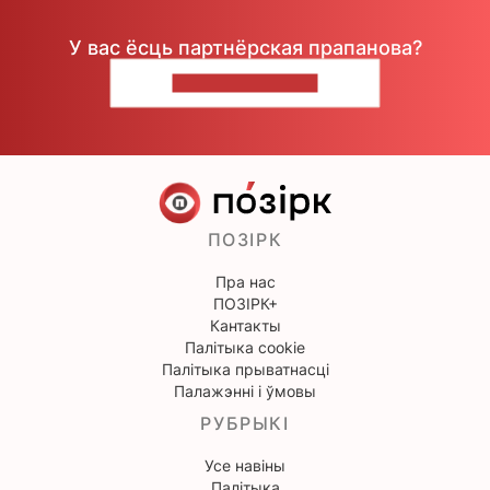
У вас ёсць партнёрская прапанова?
НАПІШЫЦЕ НАМ
ПОЗІРК
Пра нас
ПОЗІРК+
Кантакты
Палітыка cookie
Палітыка прыватнасці
Палажэнні і ўмовы
РУБРЫКІ
Усе навіны
Палітыка