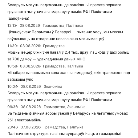
Беларусь могуць падключыць да рэалізацыі праекта першага
грузавога чыгуначнага маршруту паміж РФ і Пакістанам
(дапоўнена)
12:13
08.08.2026
Грамадства, Палітыка
Ціханоўская: Перамены ў Беларусі — пытанне часу, мы можам
паўплываць на стварэнне новага акна магчымасцяў
11:30
08.08.2026
Грамадства
Моцны вецер 6 жніўня паваліў 2,4 тыс. дрэў, пашкодзіў дахі больш
за 700 дамоў — удакладненыя даныя МНС
10:58
08.08.2026
Грамадства, Палітыка
Мінабароны пашырыла кола жанчын-медыкаў, якія трапляюць пад
вайсковы ўлік
10:04
08.08.2026
Эканоміка
Беларусь могуць падключыць да рэалізацыі праекта першага
грузавога чыгуначнага маршруту паміж РФ і Пакістанам
09:36
08.08.2026
Грамадства, Эканоміка
За тыдзень фізічныя асобы ўвезлі ў Беларусь на льготных умовах
251 электрамабіль
23:48
07.08.2026
Грамадства, Палітыка
Палітычныя структуры павінны супрацоўнічаць з грамадскімі