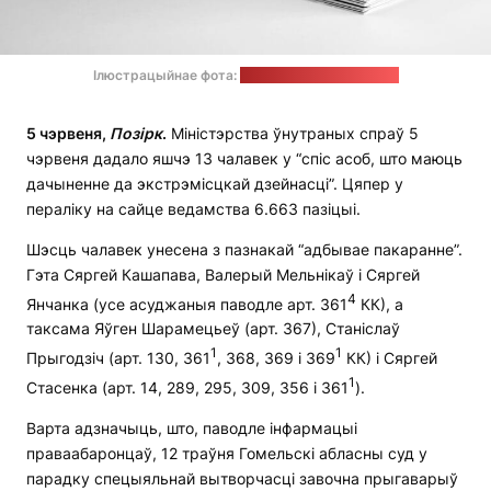
Ілюстрацыйнае фота:
Ron Dyar / unsplash.com
5 чэрвеня,
Позірк
.
Міністэрства ўнутраных спраў 5
чэрвеня дадало яшчэ 13 чалавек у “спіс асоб, што маюць
дачыненне да экстрэмісцкай дзейнасці”. Цяпер у
пераліку на сайце ведамства 6.663 пазіцыі.
Шэсць чалавек унесена з пазнакай “адбывае пакаранне”.
Гэта Сяргей Кашапава, Валерый Мельнікаў і Сяргей
4
Янчанка (усе асуджаныя паводле арт. 361
КК), а
таксама Яўген Шарамецьеў (арт. 367), Станіслаў
1
1
Прыгодзіч (арт. 130, 361
, 368, 369 і 369
КК) і Сяргей
1
Стасенка (арт. 14, 289, 295, 309, 356 і 361
).
Варта адзначыць, што, паводле інфармацыі
праваабаронцаў, 12 траўня Гомельскі абласны суд у
парадку спецыяльнай вытворчасці завочна прыгаварыў