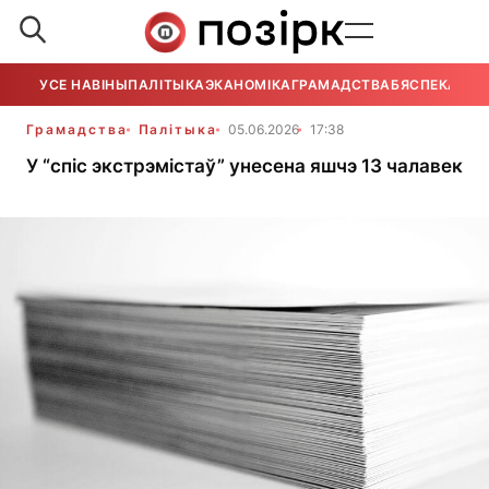
УСЕ НАВІНЫ
ПАЛІТЫКА
ЭКАНОМІКА
ГРАМАДСТВА
БЯСПЕКА
УСЕ
Грамадства
Палітыка
05.06.2026
17:38
У “спіс экстрэмістаў” унесена яшчэ 13 чалавек