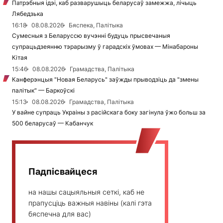
Патрэбныя ідэі, каб разварушыць беларусаў замежжа, лічыць
Лябедзька
16:18
08.08.2026
Бяспека, Палітыка
Сумесныя з Беларуссю вучэнні будуць прысвечаныя
супрацьдзеянню тэрарызму ў гарадскіх ўмовах — Мінабароны
Кітая
15:46
08.08.2026
Грамадства, Палітыка
Канферэнцыя "Новая Беларусь" заўжды прыводзіць да "змены
палітык" — Баркоўскі
15:13
08.08.2026
Грамадства, Палітыка
У вайне супраць Украіны з расійскага боку загінула ўжо больш за
500 беларусаў — Кабанчук
Падпісвайцеся
на нашы сацыяльныя сеткі, каб не
прапусціць важныя навіны (калі гэта
бяспечна для вас)