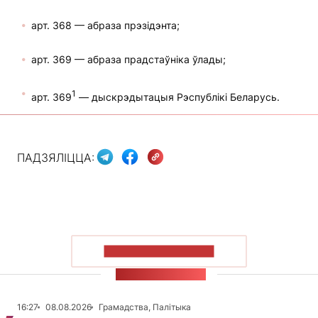
арт. 368 — абраза прэзідэнта;
арт. 369 — абраза прадстаўніка ўлады;
1
арт. 369
— дыскрэдытацыя Рэспублікі Беларусь.
ПАДЗЯЛІЦЦА:
ПАКАЗАЦЬ БОЛЬШ
СТУЖКА НАВІН
16:27
08.08.2026
Грамадства, Палітыка