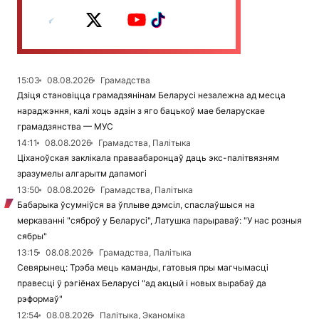
15:03
08.08.2026
Грамадства
Дзіця становіцца грамадзянінам Беларусі незалежна ад месца
нараджэння, калі хоць адзін з яго бацькоў мае беларускае
грамадзянства — МУС
14:11
08.08.2026
Грамадства, Палітыка
Ціханоўская заклікала праваабаронцаў даць экс-палітвязням
зразумелы алгарытм дапамогі
13:50
08.08.2026
Грамадства, Палітыка
Бабарыка ўсумніўся ва ўплыве дэмсіл, спаслаўшыся на
меркаванні "сяброў у Беларусі", Латушка парыраваў: "У нас розныя
сябры"
13:15
08.08.2026
Грамадства, Палітыка
Севярынец: Трэба мець каманды, гатовыя пры магчымасці
правесці ў рэгіёнах Беларусі "ад акцый і новых вырабаў да
рэформаў"
12:54
08.08.2026
Палітыка, Эканоміка