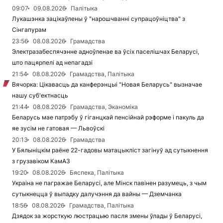
09:07
09.08.2026
Палітыка
Лукашэнка зацікаўлены ў "нарошчванні супрацоўніцтва" з
Сінгапурам
23:56
08.08.2026
Грамадства
Электразабеспячэнне адноўленае ва ўсіх паселішчах Беларусі,
што пацярпелі ад непагадзі
21:54
08.08.2026
Грамадства, Палітыка
Вячорка: Цікавасць да канферэнцыі "Новая Беларусь" вызначае
нашу суб'ектнасць
21:44
08.08.2026
Грамадства, Эканоміка
Беларусь мае патрэбу ў гіганцкай пенсійнай рэформе і пакуль да
яе зусім не гатовая — Львоўскі
20:13
08.08.2026
Грамадства
У Бялыніцкім раёне 22-гадовы матацыкліст загінуў ад сутыкнення
з грузавіком КамАЗ
19:20
08.08.2026
Бяспека, Палітыка
Украіна не пагражае Беларусі, але Мінск павінен разумець, з чым
сутыкнецца ў выпадку далучэння да вайны — Дземчанка
18:56
08.08.2026
Грамадства, Палітыка
Дзядок за жорсткую люстрацыю пасля змены ўлады ў Беларусі,