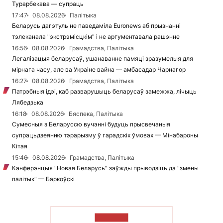
Турарбекава — супраць
17:47
08.08.2026
Палітыка
Беларусь дагэтуль не паведаміла Euronews аб прызнанні
тэлеканала "экстрэмісцкім" і не аргументавала рашэнне
16:56
08.08.2026
Грамадства, Палітыка
Легалізацыя беларусаў, ушанаванне памяці зразумелыя для
мірнага часу, але ва Украіне вайна — амбасадар Чарнагор
16:27
08.08.2026
Грамадства, Палітыка
Патрэбныя ідэі, каб разварушыць беларусаў замежжа, лічыць
Лябедзька
16:18
08.08.2026
Бяспека, Палітыка
Сумесныя з Беларуссю вучэнні будуць прысвечаныя
супрацьдзеянню тэрарызму ў гарадскіх ўмовах — Мінабароны
Кітая
15:46
08.08.2026
Грамадства, Палітыка
Канферэнцыя "Новая Беларусь" заўжды прыводзіць да "змены
палітык" — Баркоўскі
ЧЫТАЦЬ