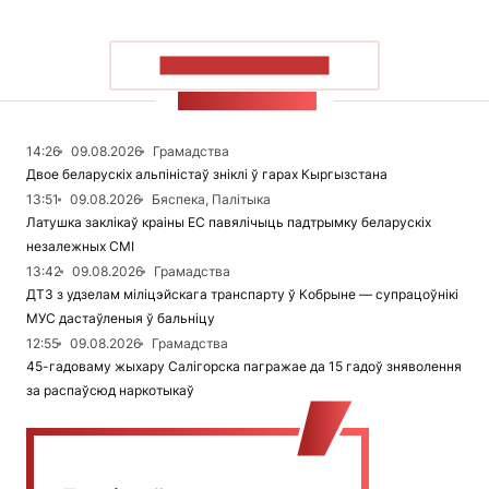
ПАКАЗАЦЬ БОЛЬШ
СТУЖКА НАВІН
14:26
09.08.2026
Грамадства
Двое беларускіх альпіністаў зніклі ў гарах Кыргызстана
13:51
09.08.2026
Бяспека, Палітыка
Латушка заклікаў краіны ЕС павялічыць падтрымку беларускіх
незалежных СМІ
13:42
09.08.2026
Грамадства
ДТЗ з удзелам міліцэйскага транспарту ў Кобрыне — супрацоўнікі
МУС дастаўленыя ў бальніцу
12:55
09.08.2026
Грамадства
45-гадоваму жыхару Салігорска пагражае да 15 гадоў зняволення
за распаўсюд наркотыкаў