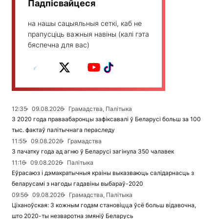
Падпісвайцеся
на нашы сацыяльныя сеткі, каб не
прапусціць важныя навіны (калі гэта
бяспечна для вас)
12:35
09.08.2026
Грамадства, Палітыка
З 2020 года праваабаронцы зафіксавалі ў Беларусі больш за 100
тыс. фактаў палітычнага пераследу
11:55
09.08.2026
Грамадства
З пачатку года ад агню ў Беларусі загінула 350 чалавек
11:16
09.08.2026
Палітыка
Еўрасаюз і дэмакратычныя краіны выказваюць салідарнасць з
беларусамі з нагоды гадавіны выбараў-2020
09:56
09.08.2026
Грамадства, Палітыка
Ціханоўская: З кожным годам становіцца ўсё больш відавочна,
што 2020-ты незваротна змяніў Беларусь