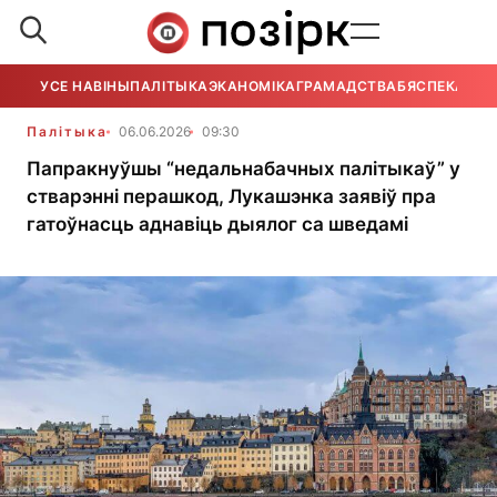
УСЕ НАВІНЫ
ПАЛІТЫКА
ЭКАНОМІКА
ГРАМАДСТВА
БЯСПЕКА
УСЕ
Палітыка
06.06.2026
09:30
Папракнуўшы “недальнабачных палітыкаў” у
стварэнні перашкод, Лукашэнка заявіў пра
гатоўнасць аднавіць дыялог са шведамі