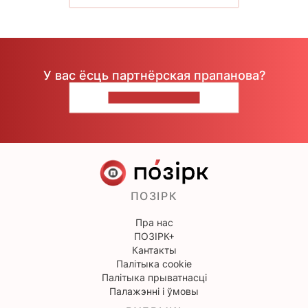
У вас ёсць партнёрская прапанова?
НАПІШЫЦЕ НАМ
ПОЗІРК
Пра нас
ПОЗІРК+
Кантакты
Палітыка cookie
Палітыка прыватнасці
Палажэнні і ўмовы