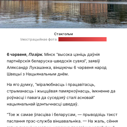
Стакгольм
Ілюстрацыйнае фота:
Adam Gavlak / unsplash.com
6 чэрвеня,
Позірк
.
Мінск “высока цэніць даўнія
партнёрскія беларуска-шведскія сувязі”, заявіў
Аляксандр Лукашэнка, віншуючы 6 чэрвеня народ
Швецыі з Нацыянальным днём.
На яго думку, “міралюбнасць і працавітасць,
стрыманасць і жыццёвая памяркоўнасць, імкненне да
роўнасці і павага да суседзяў сталі асновай”
нацыянальнай ідэнтычнасці шведаў.
“Тое ж самае ўласціва і беларусам, — прыводзіць тэкст
паслання прэс-служба віншавальніка. — На жаль, сёння