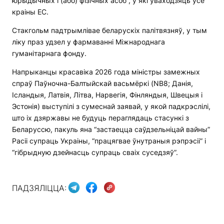
юрыдычных і (або) фізічных асоб”, у які ўваходзяць усе
краіны ЕС.
Стакгольм падтрымлівае беларускіх палітвязняў, у тым
ліку праз удзел у фармаванні Міжнароднага
гуманітарнага фонду.
Напрыканцы красавіка 2026 года міністры замежных
спраў Паўночна-Балтыйскай васьмёркі (NB8; Данія,
Ісландыя, Латвія, Літва, Нарвегія, Фінляндыя, Швецыя і
Эстонія) выступілі з сумеснай заявай, у якой падкрэслілі,
што іх дзяржавы не будуць пераглядаць стасункі з
Беларуссю, пакуль яна “застаецца саўдзельніцай вайны”
Расіі супраць Украіны, “працягвае ўнутраныя рэпрэсіі” і
“гібрыдную дзейнасць супраць сваіх суседзяў”.
ПАДЗЯЛІЦЦА: