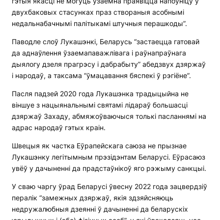
гэтыя якасці не могуць узаемна праявіцца напоўніцу ў
двухбаковых стасунках праз створаныя асобнымі
недальнабачнымі палітыкамі штучныя перашкоды”.
Паводле слоў Лукашэнкі, Беларусь “застаецца гатовай
да аднаўлення ўзаемапаважлівага і раўнапраўнага
дыялогу дзеля прагрэсу і дабрабыту” абедзвух дзяржаў
і народаў, а таксама “ўмацавання бяспекі ў рэгіёне”.
Пасля падзей 2020 года Лукашэнка традыцыйна не
віншуе з нацыянальнымі святамі лідараў большасці
дзяржаў Захаду, абмяжоўваючыся толькі пасланнямі на
адрас народаў гэтых краін.
Швецыя як частка Еўрапейскага саюза не прызнае
Лукашэнку легітымным прэзідэнтам Беларусі. Еўрасаюз
увёў у дачыненні да прадстаўнікоў яго рэжыму санкцыі.
У сваю чаргу ўрад Беларусі ўвесну 2022 года зацвердзіў
пералік “замежных дзяржаў, якія здзяйсняюць
недружалюбныя дзеянні ў дачыненні да беларускіх