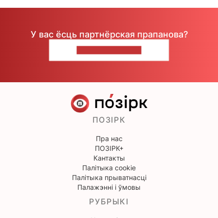
У вас ёсць партнёрская прапанова?
НАПІШЫЦЕ НАМ
ПОЗІРК
Пра нас
ПОЗІРК+
Кантакты
Палітыка cookie
Палітыка прыватнасці
Палажэнні і ўмовы
РУБРЫКІ