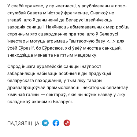
У сваёй прамове, у прыватнасці, у апублікаваным прэс-
службай Савета міністраў фрагменце, Снапкоў не
згадаў, што ў дачыненні да Беларусі дзейнічаюць
заходнія санкцыі. Наяўнасць абмежавальных мер робіць
спрэчным яго сцвярджэнне пра тое, што ў Беларусі
інвестары могуць атрымаць “вытворчую базу <…> для
ўсёй Еўразіі”, бо Еўрасаюз, які ўвёў мноства санкцый,
знаходзіцца менавіта на гэтым мацерыку.
Сярод іншага еўрапейскія санкцыі наўпрост
забараняюць набываць асобныя віды прадукцыі
беларускага паходжання, у тым ліку тавары
дрэваапрацоўчай прамысловасці і некаторых сегментаў
хімічнай галіны — сектараў, якія чыноўнік назваў у ліку
складнікаў эканомікі Беларусі.
ПАДЗЯЛІЦЦА: