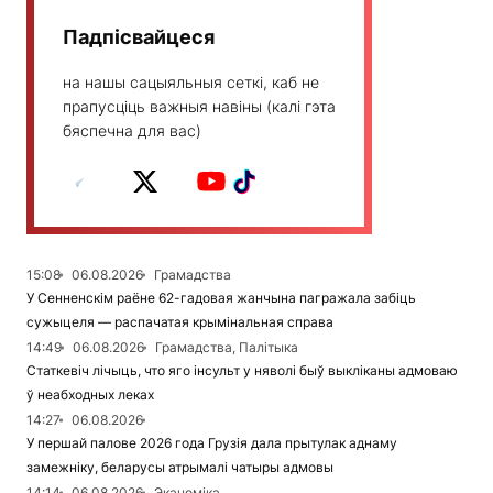
Падпісвайцеся
на нашы сацыяльныя сеткі, каб не
прапусціць важныя навіны (калі гэта
бяспечна для вас)
15:08
06.08.2026
Грамадства
У Сенненскім раёне 62-гадовая жанчына пагражала забіць
сужыцеля — распачатая крымінальная справа
14:49
06.08.2026
Грамадства, Палітыка
Статкевіч лічыць, что яго інсульт у няволі быў выкліканы адмоваю
ў неабходных леках
14:27
06.08.2026
У першай палове 2026 года Грузія дала прытулак аднаму
замежніку, беларусы атрымалі чатыры адмовы
14:14
06.08.2026
Эканоміка