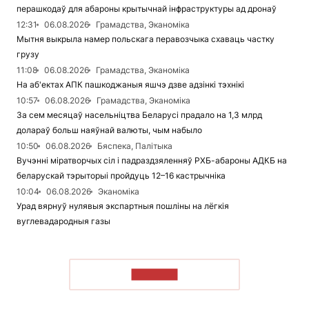
перашкодаў для абароны крытычнай інфраструктуры ад дронаў
12:31
06.08.2026
Грамадства, Эканоміка
Мытня выкрыла намер польскага перавозчыка схаваць частку
грузу
11:08
06.08.2026
Грамадства, Эканоміка
На аб'ектах АПК пашкоджаныя яшчэ дзве адзінкі тэхнікі
10:57
06.08.2026
Грамадства, Эканоміка
За сем месяцаў насельніцтва Беларусі прадало на 1,3 млрд
долараў больш наяўнай валюты, чым набыло
10:50
06.08.2026
Бяспека, Палітыка
Вучэнні міратворчых сіл і падраздзяленняў РХБ-абароны АДКБ на
беларускай тэрыторыі пройдуць 12–16 кастрычніка
10:04
06.08.2026
Эканоміка
Урад вярнуў нулявыя экспартныя пошліны на лёгкія
вуглевадародныя газы
ЧЫТАЦЬ