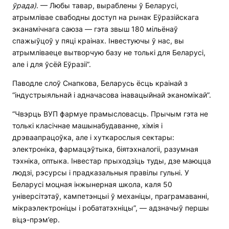
ўрада)
. — Любы тавар, выраблены ў Беларусі,
атрымлівае свабодны доступ на рынак Еўразійскага
эканамічнага саюза — гэта звыш 180 мільёнаў
спажыўцоў у пяці краінах. Інвестуючы ў нас, вы
атрымліваеце вытворчую базу не толькі для Беларусі,
але і для ўсёй Еўразіі”.
Паводле слоў Снапкова, Беларусь ёсць краінай з
“індустрыяльнай і адначасова інавацыйнай эканомікай”.
“Чвэрць ВУП фармуе прамысловасць. Прычым гэта не
толькі класічнае машынабудаванне, хімія і
дрэваапрацоўка, але і хуткарослыя сектары:
электроніка, фармацэўтыка, біятэхналогіі, разумная
тэхніка, оптыка. Інвестар прыходзіць туды, дзе маюцца
людзі, рэсурсы і прадказальныя правілы гульні. У
Беларусі моцная інжынерная школа, каля 50
універсітэтаў, кампетэнцыі ў механіцы, праграмаванні,
мікраэлектроніцы і робататэхніцы”, — адзначыў першы
віцэ-прэм’ер.