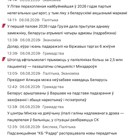
У Літве перахопленая найбуйнейшая ў 2026 годзе партыя
нелегальных цыгарэт, у тым ліку з беларускімі акцызнымі маркамі
14:11
06.08.2026
Палітыка
У першай палове 2026 года Грузія дала прытулак аднаму
замежніку, беларусы атрымалі чатыры адмовы (падрабязна)
13:38
06.08.2026
Эканоміка
Долар, еўра і юань падаражэлі на біржавых таргах 6 жніўня
13:36
06.08.2026
Грамадства
Штогод афтальмолагі прымаюць у паліклініках больш за 2,5 млн
пацыентаў — пазаштатны спецыяліст Мінздароўя
13:05
06.08.2026
Палітыка, Эканоміка
Прэзідэнт Алжыра можа неўзабаве наведаць Беларусь
12:42
06.08.2026
Грамадства
Беларус арыштаваны ў Варшаве на падставе падазрэння ў
захоўванні і збыце наркотыкаў і псіхатропаў
12:38
06.08.2026
Грамадства
У цэнтры Мінска на дзяўчыну ўпалі галіны надламанага дрэва —
пацярпелая ў бальніцы, у сітуацыі разбіраецца СК
12:35
06.08.2026
Бяспека, Палітыка
Падсанкцыйнае "КБ "Радар" распрацавала новы перадатчык