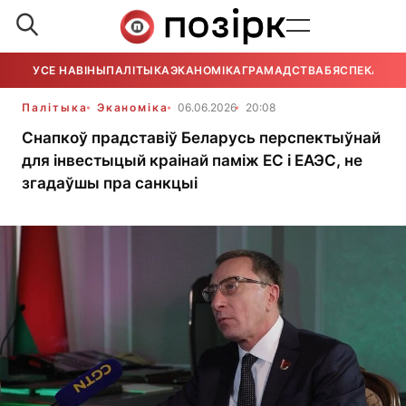
УСЕ НАВІНЫ
ПАЛІТЫКА
ЭКАНОМІКА
ГРАМАДСТВА
БЯСПЕКА
УСЕ
Палітыка
Эканоміка
06.06.2026
20:08
Снапкоў прадставіў Беларусь перспектыўнай
для інвестыцый краінай паміж ЕС і ЕАЭС, не
згадаўшы пра санкцыі