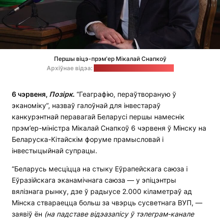
Першы віцэ-прэм'ер Мікалай Снапкоў
Архіўнае відэа:
CGTN / стоп-кадр "Позірк"
6 чэрвеня,
Позірк
.
“Геаграфію, пераўтвораную ў
эканоміку”, назваў галоўнай для інвестараў
канкурэнтнай перавагай Беларусі першы намеснік
прэм’ер-міністра Мікалай Снапкоў 6 чэрвеня ў Мінску на
Беларуска-Кітайскім форуме прамысловай і
інвестыцыйнай супрацы.
“Беларусь месціцца на стыку Еўрапейскага саюза і
Еўразійскага эканамічнага саюза — у эпіцэнтры
вялізнага рынку, дзе ў радыусе 2.000 кіламетраў ад
Мінска ствараецца больш за чвэрць сусветнага ВУП, —
заявіў ён
(на падставе відэазапісу ў тэлеграм-канале