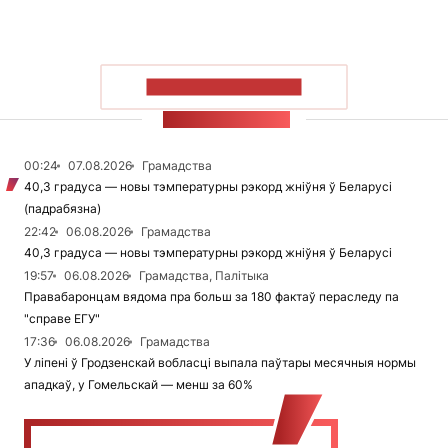
ПАКАЗАЦЬ БОЛЬШ
СТУЖКА НАВІН
00:24
07.08.2026
Грамадства
40,3 градуса — новы тэмпературны рэкорд жніўня ў Беларусі
(падрабязна)
22:42
06.08.2026
Грамадства
40,3 градуса — новы тэмпературны рэкорд жніўня ў Беларусі
19:57
06.08.2026
Грамадства, Палітыка
Правабаронцам вядома пра больш за 180 фактаў пераследу па
"справе ЕГУ"
17:36
06.08.2026
Грамадства
У ліпені ў Гродзенскай вобласці выпала паўтары месячныя нормы
ападкаў, у Гомельскай — менш за 60%