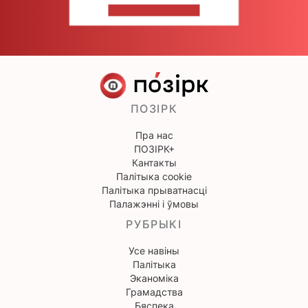
НАПІШЫЦЕ НАМ
ПОЗІРК
Пра нас
ПОЗІРК+
Кантакты
Палітыка cookie
Палітыка прыватнасці
Палажэнні і ўмовы
РУБРЫКІ
Усе навіны
Палітыка
Эканоміка
Грамадства
Бяспека