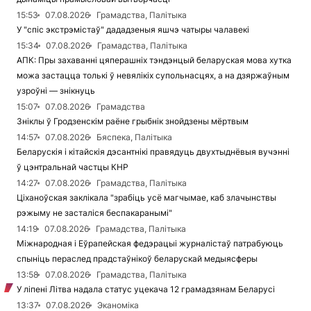
15:53
07.08.2026
Грамадства, Палітыка
У "спіс экстрэмістаў" дададзеныя яшчэ чатыры чалавекі
15:34
07.08.2026
Грамадства, Палітыка
АПК: Пры захаванні цяперашніх тэндэнцый беларуская мова хутка
можа застацца толькі ў невялікіх супольнасцях, а на дзяржаўным
узроўні — знікнуць
15:07
07.08.2026
Грамадства
Зніклы ў Гродзенскім раёне грыбнік знойдзены мёртвым
14:57
07.08.2026
Бяспека, Палітыка
Беларускія і кітайскія дэсантнікі правядуць двухтыднёвыя вучэнні
ў цэнтральнай частцы КНР
14:27
07.08.2026
Грамадства, Палітыка
Ціханоўская заклікала "зрабіць усё магчымае, каб злачынствы
рэжыму не засталіся беспакаранымі"
14:19
07.08.2026
Грамадства, Палітыка
Міжнародная і Еўрапейская федэрацыі журналістаў патрабуюць
спыніць пераслед прадстаўнікоў беларускай медыясферы
13:58
07.08.2026
Грамадства, Палітыка
У ліпені Літва надала статус уцекача 12 грамадзянам Беларусі
13:37
07.08.2026
Эканоміка