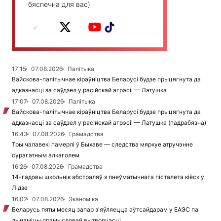
бяспечна для вас)
17:15
07.08.2026
Палітыка
Вайскова-палітычнае кіраўніцтва Беларусі будзе прыцягнута да
адказнасці за саўдзел у расійскай агрэсіі — Латушка
17:07
07.08.2026
Палітыка
Вайскова-палітычнае кіраўніцтва Беларусі будзе прыцягнута да
адказнасці за саўдзел у расійскай агрэсіі — Латушка (падрабязна)
16:43
07.08.2026
Грамадства
Тры чалавекі памерлі ў Быхаве — следства мяркуе атручэнне
сурагатным алкаголем
16:26
07.08.2026
Грамадства
14-гадовы школьнік абстраляў з пнеўматычнага пісталета кіёск у
Лідзе
16:02
07.08.2026
Эканоміка
Беларусь пяты месяц запар з'яўляецца аўтсайдарам у ЕАЭС па
дынаміцы прамысловай вытворчасці