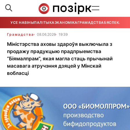
УСЕ НАВІНЫ
ПАЛІТЫКА
ЭКАНОМІКА
ГРАМАДСТВА
БЯСПЕКА
УСЕ
Грамадства
08.06.2026
19:39
Міністэрства аховы здароўя выключыла з
продажу прадукцыю прадпрыемства
“Біямалпрам”, якая магла стаць прычынай
масавага атручэння дзяцей у Мінскай
вобласці