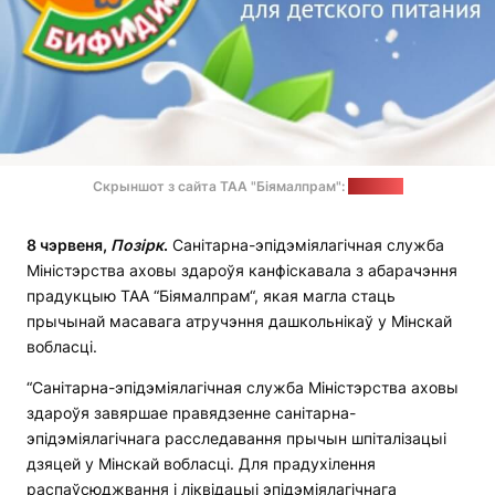
Скрыншот з сайта ТАА "Біямалпрам":
"Позірк"
8 чэрвеня,
П
о
зірк
.
Санітарна-эпідэміялагічная служба
Міністэрства аховы здароўя канфіскавала з абарачэння
прадукцыю ТАА “Біямалпрам“, якая магла стаць
прычынай масавага атручэння дашкольнікаў у Мінскай
вобласці.
“Санітарна-эпідэміялагічная служба Міністэрства аховы
здароўя завяршае правядзенне санітарна-
эпідэміялагічнага расследавання прычын шпіталізацыі
дзяцей у Мінскай вобласці. Для прадухілення
распаўсюджвання і ліквідацыі эпідэміялагічнага