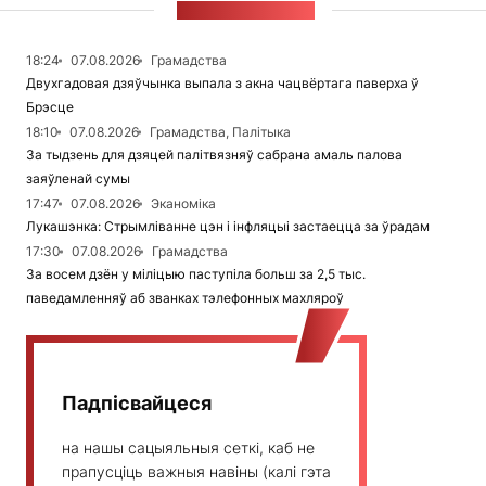
СТУЖКА НАВІН
18:24
07.08.2026
Грамадства
Двухгадовая дзяўчынка выпала з акна чацвёртага паверха ў
Брэсце
18:10
07.08.2026
Грамадства, Палітыка
За тыдзень для дзяцей палітвязняў сабрана амаль палова
заяўленай сумы
17:47
07.08.2026
Эканоміка
Лукашэнка: Стрымліванне цэн і інфляцыі застаецца за ўрадам
17:30
07.08.2026
Грамадства
За восем дзён у міліцыю паступіла больш за 2,5 тыс.
паведамленняў аб званках тэлефонных махляроў
Падпісвайцеся
на нашы сацыяльныя сеткі, каб не
прапусціць важныя навіны (калі гэта