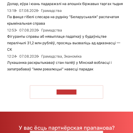
Долар, еўра і юань падаражэлі на апошніх біржавых таргах тыдня
13:18
07.08.2026
Грамадства
Па факце гібелі слесара на рудніку "Беларуськалія" распачатая
крымінальная справа
12:53
07.08.2026
Грамадства
Фігуранты справы аб нявыплаце падаткаў у будаўніцтве
пералічылі 31,2 млн рублёў, просяць вызваліць ад адказнасці —
СК
12:24
07.08.2026
Грамадства, Эканоміка
Лукашэнка раскрытыкаваў стан палёў у Мінскай вобласці і
запатрабаваў "імем рэвалюцыі" навесці парадак
ЧЫТАЦЬ
У вас ёсць партнёрская прапанова?