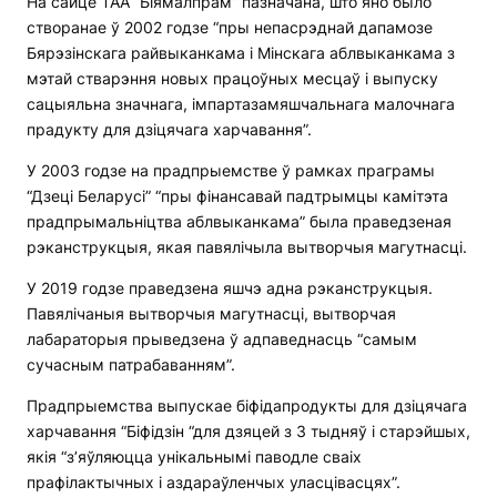
На сайце ТАА “Біямалпрам” пазначана, што яно было
створанае ў 2002 годзе “пры непасрэднай дапамозе
Бярэзінскага райвыканкама і Мінскага аблвыканкама з
мэтай стварэння новых працоўных месцаў і выпуску
сацыяльна значнага, імпартазамяшчальнага малочнага
прадукту для дзіцячага харчавання”.
У 2003 годзе на прадпрыемстве ў рамках праграмы
“Дзеці Беларусі” “пры фінансавай падтрымцы камітэта
прадпрымальніцтва аблвыканкама” была праведзеная
рэканструкцыя, якая павялічыла вытворчыя магутнасці.
У 2019 годзе праведзена яшчэ адна рэканструкцыя.
Павялічаныя вытворчыя магутнасці, вытворчая
лабараторыя прыведзена ў адпаведнасць “самым
сучасным патрабаванням”.
Прадпрыемства выпускае біфідапродукты для дзіцячага
харчавання “Біфідзін “для дзяцей з 3 тыдняў і старэйшых,
якія “з’яўляюцца унікальнымі паводле сваіх
прафілактычных і аздараўленчых уласцівасцях”.