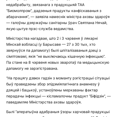
недабрабыту, звязанага з прадукцыяй ТАА
“Биомолпром”, дадзеныя прадукты канфіскаваныя з
абарачэння”, — заявіла намеснік міністра аховы здароўя
— галоўны дзяржаўны санітарны ўрач Святлана Нячай,
якую цытуе прэс-служба ведамства.
Міністэрства нагадвае, што 2 і 3 чэрвеня ў лякарні
Мінскай вобласці (у Барысаве — 27 з 30 тых, хто
звярнуўся па дапамогу) былі шпіталізаваныя дзеці з
сімптомамі, якія “не выключаюць кішачную інфекцыю”.
Па стане на 8 чэрвеня новых зваротаў па медыцынскую
дапамогу не зарэгістравана.
“На працягу дзвюх гадзін з моманту рэгістрацыі сітуацыі
быў праведзены збор эпідэміялагічнага анамнезу ў
дзяцей і бацькоў, устаноўлены меркаваны фактар
перадачы інфекцыі — кісламалочны прадукт “Біфідзін”, —
паведамляе Міністэрства аховы здароўя.
Былі “аператыўна адабраныя ўзоры харчовай прадукцыі