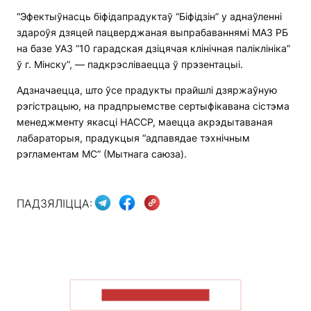
“Эфектыўнасць біфідапрадуктаў “Біфідзін” у аднаўленні
здароўя дзяцей пацверджаная выпрабаваннямі МАЗ РБ
на базе УАЗ “10 гарадская дзіцячая клінічная паліклініка”
ў г. Мінску”, — падкрэсліваецца ў прэзентацыі.
Адзначаецца, што ўсе прадукты прайшлі дзяржаўную
рэгістрацыю, на прадпрыемстве сертыфікавана сістэма
менеджменту якасці HACCP, маецца акрэдытаваная
лабараторыя, прадукцыя “адпавядае тэхнічным
рэгламентам МС” (Мытнага саюза).
ПАДЗЯЛІЦЦА:
ПАКАЗАЦЬ БОЛЬШ