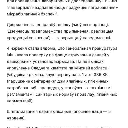
для правядзення лабараторных даследаванняў”. Вынікі
“пацвердзілі неадпаведнасць прадукцыі патрабаванням
мікрабіялагічнай бяспекі”.
Дзяржсаннагляд правёў ацэнку ўмоў вытворчасці.
“Дзейнасць прадпрыемства прыпыненая, рэалізацыя
прадукцыі спыненая”, — гаворыцца ў паведамленні.
4 чэрвеня стала вядома, што Генеральная пракуратура
ініцыявала праверку па факце атручвання дзяцей у
дашкольных установах Барысава. Па яе выніках
упраўленне Следчага камітэта па Мінскай вобласці
ўзбудзіла крымінальную справу па ч. 1 арт. 336 КК
(парушэнне санітарна-эпідэміялагічных, гігіенічных
патрабаванняў і працэдур, устаноўленых тэхнічнымі
рэгламентамі, санітарных нормаў і правілаў, гігіенічных
нарматываў).
Шпіталізаваныя дзеці выпісаныя (апошняе дзіця — 5
чэрвеня).