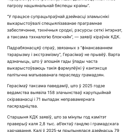
пагрозу нацыянальнай бяспецы краіны”.
“У працэсе супрацьпраўнай дзейнасці зламыснікі
выкарыстоўвалі спецыялізаванае праграмнае
забеспячэнне, тэхнічныя сродкі, рэсурсы сеткі інтэрнэт,
а таксама тэхналогію блокчэйн”, — заявіў кіраўнік КДК.
Падрабязнасцяў спраў, звязаных з “фінансаваннем
тэрарызму і экстрэмізму”, Герасімаў не прывёў. Варта
адзначыць, што ў апошнія гады ўлады часта
выкарыстоўваюць такія фармулёўкі ў кантэксце
палітычна матываванага пераследу грамадзян.
Герасімаў таксама паведаміў, што ў 2025 годзе
ведамства выявіла 158 злачынстваў карупцыйнай
скіраванасці і 71 выпадак неправамернага
пасярэдніцтва.
Старшыня КДК заявіў, што за мінулы год камітэт
праверыў каля 2,8 тыс. аб’ектаў гандлю і грамадскага
харчавання. Калі ў 2025-м прыпынялася дзейнасць 79