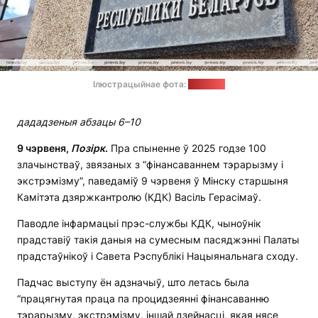
Ілюстрацыйнае фота:
pravo.by
дададзеныя абзацы 6–10
9 чэрвеня,
Позірк
.
Пра спыненне ў 2025 годзе 100
злачынстваў, звязаных з “фінансаваннем тэрарызму і
экстрэмізму”, паведаміў 9 чэрвеня ў Мінску старшыня
Камітэта дзяржкантролю (КДК) Васіль Герасімаў.
Паводле інфармацыі прэс-службы КДК, чыноўнік
прадставіў такія даныя на сумесным пасяджэнні Палаты
прадстаўнікоў і Савета Рэспублікі Нацыянальнага сходу.
Падчас выступу ён адзначыў, што летась была
“працягнутая праца па процидзеянні фінансаванню
тэрарызму, экстрэмізму, іншай дзейнасці, якая нясе