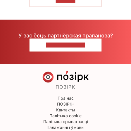
ЧЫТАЦЬ
У вас ёсць партнёрская прапанова?
НАПІШЫЦЕ НАМ
ПОЗІРК
Пра нас
ПОЗІРК+
Кантакты
Палітыка cookie
Палітыка прыватнасці
Палажэнні і ўмовы