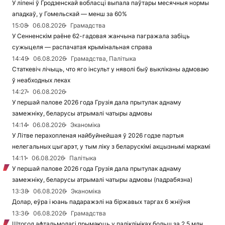
У ліпені ў Гродзенскай вобласці выпала паўтары месячныя нормы
ападкаў, у Гомельскай — менш за 60%
15:08
06.08.2026
Грамадства
У Сенненскім раёне 62-гадовая жанчына пагражала забіць
сужыцеля — распачатая крымінальная справа
14:49
06.08.2026
Грамадства, Палітыка
Статкевіч лічыць, что яго інсульт у няволі быў выкліканы адмоваю
ў неабходных леках
14:27
06.08.2026
У першай палове 2026 года Грузія дала прытулак аднаму
замежніку, беларусы атрымалі чатыры адмовы
14:14
06.08.2026
Эканоміка
У Літве перахопленая найбуйнейшая ў 2026 годзе партыя
нелегальных цыгарэт, у тым ліку з беларускімі акцызнымі маркамі
14:11
06.08.2026
Палітыка
У першай палове 2026 года Грузія дала прытулак аднаму
замежніку, беларусы атрымалі чатыры адмовы (падрабязна)
13:38
06.08.2026
Эканоміка
Долар, еўра і юань падаражэлі на біржавых таргах 6 жніўня
13:36
06.08.2026
Грамадства
Штогод афтальмолагі прымаюць у паліклініках больш за 2,5 млн