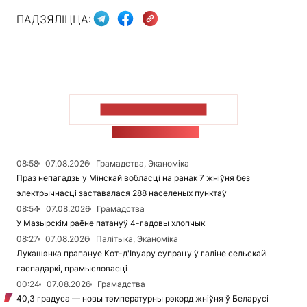
ПАДЗЯЛІЦЦА:
ПАКАЗАЦЬ БОЛЬШ
СТУЖКА НАВІН
08:58
07.08.2026
Грамадства, Эканоміка
Праз непагадзь у Мінскай вобласці на ранак 7 жніўня без
электрычнасці заставалася 288 населеных пунктаў
08:54
07.08.2026
Грамадства
У Мазырскім раёне патануў 4-гадовы хлопчык
08:27
07.08.2026
Палітыка, Эканоміка
Лукашэнка прапануе Кот-д'Івуару супрацу ў галіне сельскай
гаспадаркі, прамысловасці
00:24
07.08.2026
Грамадства
40,3 градуса — новы тэмпературны рэкорд жніўня ў Беларусі