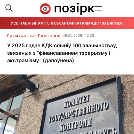
УСЕ НАВІНЫ
ПАЛІТЫКА
ЭКАНОМІКА
ГРАМАДСТВА
БЯСПЕКА
УСЕ
Грамадства
Палітыка
09.06.2026
12:28
У 2025 годзе КДК спыніў 100 злачынстваў,
звязаных з “фінансаваннем тэрарызму і
экстрэмізму” (дапоўнена)