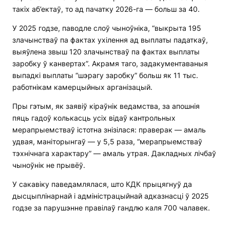
такіх аб’ектаў, то ад пачатку 2026-га — больш за 40.
У 2025 годзе, паводле слоў чыноўніка, “выкрыта 195
злачынстваў па фактах ухілення ад выплаты падаткаў,
выяўлена звыш 120 злачынстваў па фактах выплаты
заробку ў канвертах”. Акрамя таго, задакументаваныя
выпадкі выплаты “шэрагу заробку” больш як 11 тыс.
работнікам камерцыйных арганізацый.
Пры гэтым, як заявіў кіраўнік ведамства, за апошнія
пяць гадоў колькасць усіх відаў кантрольных
мерапрыемстваў істотна знізілася: праверак — амаль
удвая, маніторынгаў — у 5,5 раза, “мерапрыемстваў
тэхнічнага характару” — амаль утрая. Дакладных лічбаў
чыноўнік не прывёў.
У сакавіку паведамлялася, што КДК прыцягнуў да
дысцыплінарнай і адміністрацыйнай адказнасці ў 2025
годзе за парушэнне правілаў гандлю каля 700 чалавек.