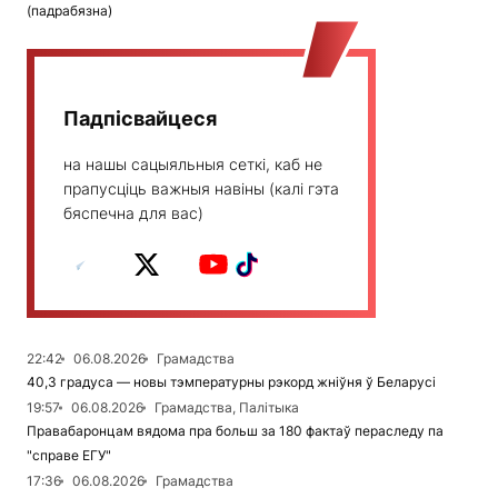
(падрабязна)
Падпісвайцеся
на нашы сацыяльныя сеткі, каб не
прапусціць важныя навіны (калі гэта
бяспечна для вас)
22:42
06.08.2026
Грамадства
40,3 градуса — новы тэмпературны рэкорд жніўня ў Беларусі
19:57
06.08.2026
Грамадства, Палітыка
Правабаронцам вядома пра больш за 180 фактаў пераследу па
"справе ЕГУ"
17:36
06.08.2026
Грамадства