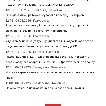
пацыентаў — пазаштатны спецыяліст Мінздароўя
13:05
06.08.2026
Палітыка, Эканоміка
Прэзідэнт Алжыра можа неўзабаве наведаць Беларусь
12:42
06.08.2026
Грамадства
Беларус арыштаваны ў Варшаве на падставе падазрэння ў
захоўванні і збыце наркотыкаў і псіхатропаў
12:38
06.08.2026
Грамадства
У цэнтры Мінска на дзяўчыну ўпалі галіны надламанага дрэва —
пацярпелая ў бальніцы, у сітуацыі разбіраецца СК
12:35
06.08.2026
Бяспека, Палітыка
Падсанкцыйнае "КБ "Радар" распрацавала новы перадатчык
перашкодаў для абароны крытычнай інфраструктуры ад дронаў
12:31
06.08.2026
Грамадства, Эканоміка
Мытня выкрыла намер польскага перавозчыка схаваць частку
грузу
11:08
06.08.2026
Грамадства, Эканоміка
На аб'ектах АПК пашкоджаныя яшчэ дзве адзінкі тэхнікі