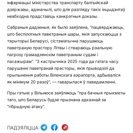
інфармацыі міністэрства транспарту балтыйскай
дзяржавы, адзначылі, што для разгляду такіх інцыдэнтаў
неабходна прадставіць канкрэтныя доказы.
Сабраныя дадзеныя, як было заяўлена, “пацвярджаюць,
што беспілотныя паветраныя шары, якія запускаюцца з
тэрыторыі Беларусі, сістэматычна парушаюць
паветраную прастору Літвы і ствараюць рэальную
пагрозу грамадзянскім паветраным судам і
пасажырам”. “З кастрычніка 2025 года да гэтага часу
парушэнні паветранай прасторы, якія прыводзілі да
прыпынення работы Віленскага аэрапорта, адбываліся
як мінімум 20 разоў”, — гаварылася ў паведамленні.
Пры гэтым у Вільнюсе заяўляюць “пра бачныя прыкметы
таго, што Беларусь будзе прызнана адказнай за
“гібрыдную атаку”.
ПАДЗЯЛІЦЦА: