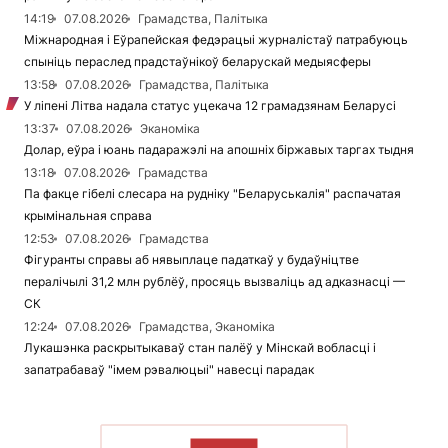
14:19
07.08.2026
Грамадства, Палітыка
Міжнародная і Еўрапейская федэрацыі журналістаў патрабуюць
спыніць пераслед прадстаўнікоў беларускай медыясферы
13:58
07.08.2026
Грамадства, Палітыка
У ліпені Літва надала статус уцекача 12 грамадзянам Беларусі
13:37
07.08.2026
Эканоміка
Долар, еўра і юань падаражэлі на апошніх біржавых таргах тыдня
13:18
07.08.2026
Грамадства
Па факце гібелі слесара на рудніку "Беларуськалія" распачатая
крымінальная справа
12:53
07.08.2026
Грамадства
Фігуранты справы аб нявыплаце падаткаў у будаўніцтве
пералічылі 31,2 млн рублёў, просяць вызваліць ад адказнасці —
СК
12:24
07.08.2026
Грамадства, Эканоміка
Лукашэнка раскрытыкаваў стан палёў у Мінскай вобласці і
запатрабаваў "імем рэвалюцыі" навесці парадак
ЧЫТАЦЬ