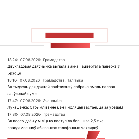
ПАКАЗАЦЬ БОЛЬШ
СТУЖКА НАВІН
18:24
07.08.2026
Грамадства
Двухгадовая дзяўчынка выпала з акна чацвёртага паверха ў
Брэсце
18:10
07.08.2026
Грамадства, Палітыка
За тыдзень для дзяцей палітвязняў сабрана амаль палова
заяўленай сумы
17:47
07.08.2026
Эканоміка
Лукашэнка: Стрымліванне цэн і інфляцыі застаецца за ўрадам
17:30
07.08.2026
Грамадства
За восем дзён у міліцыю паступіла больш за 2,5 тыс.
паведамленняў аб званках тэлефонных махляроў