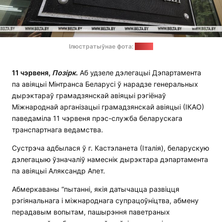
Ілюстратыўнае фота:
БелТА
11 чэрвеня,
Позірк
.
Аб удзеле дэлегацыі Дэпартамента
па авіяцыі Мінтранса Беларусі ў нарадзе генеральных
дырэктараў грамадзянскай авіяцыі рэгіёнаў
Міжнароднай арганізацыі грамадзянскай авіяцыі (ІКАО)
паведаміла 11 чэрвеня прэс-служба беларускага
транспартнага ведамства.
Сустрэча адбылася ў г. Кастэланета (Італія), беларускую
дэлегацыю ўзначаліў намеснік дырэктара дэпартамента
па авіяцыі Аляксандр Апет.
Абмеркаваны “пытанні, якія датычацца развіцця
рэгіянальнага і міжнароднага супрацоўніцтва, абмену
перадавым вопытам, пашырэння паветраных