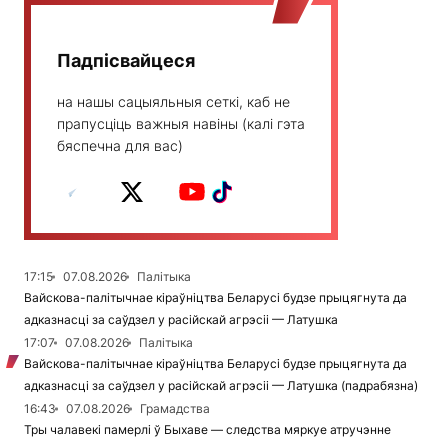
Падпісвайцеся
на нашы сацыяльныя сеткі, каб не
прапусціць важныя навіны (калі гэта
бяспечна для вас)
17:15
07.08.2026
Палітыка
Вайскова-палітычнае кіраўніцтва Беларусі будзе прыцягнута да
адказнасці за саўдзел у расійскай агрэсіі — Латушка
17:07
07.08.2026
Палітыка
Вайскова-палітычнае кіраўніцтва Беларусі будзе прыцягнута да
адказнасці за саўдзел у расійскай агрэсіі — Латушка (падрабязна)
16:43
07.08.2026
Грамадства
Тры чалавекі памерлі ў Быхаве — следства мяркуе атручэнне