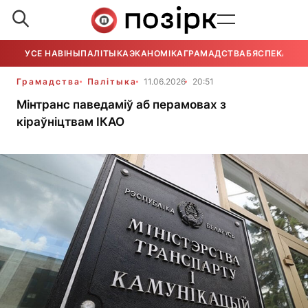
УСЕ НАВІНЫ
ПАЛІТЫКА
ЭКАНОМІКА
ГРАМАДСТВА
БЯСПЕКА
УСЕ
Грамадства
Палітыка
11.06.2026
20:51
Мінтранс паведаміў аб перамовах з
кіраўніцтвам ІКАО