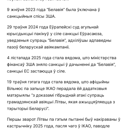
9 жніўня 2023 года “Белавія” была ўключана ў
санкцыйныя спісы ЗША.
29 траўня 2024 года Еўрапейскі суд агульнай
юрысдыкцыі пакінуў у сіле санкцыі Еўрасаюза,
уведзеныя супраць “Белавія”, адхіліўшы адпаведны
пазоў беларускай авіякампаніі.
4 лістапада 2025 года стала вядома, што міністэрства
фінансаў ЗША зняло санкцыі ў дачыненні да “Белавія”,
санкцыі ЕС застаюцца ў сіле.
19 траўня гэтага года стала вядома, што афіцыйны
Вільнюс па запыце ІКАО перадала ёй дадатковыя
матэрыялы “з доказамі гібрыднай атакі супраць
грамадзянскай авіяцыі Літвы, якая ажыццяўляецца з
тэрыторыі Беларусі”.
Першы зварот Літвы па гэтым пытанні быў накіраваны ў
кастрычніку 2025 года, пасля чаго ў ІКАО, паводле