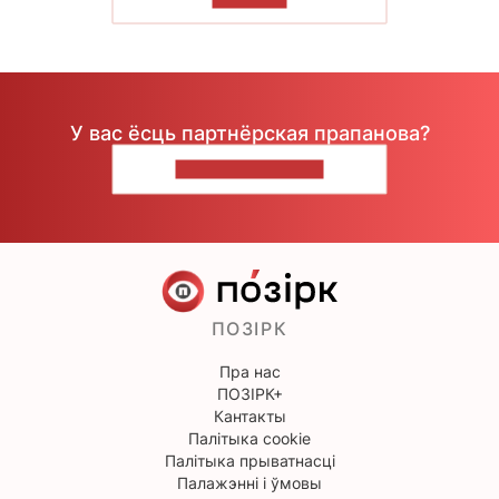
У вас ёсць партнёрская прапанова?
НАПІШЫЦЕ НАМ
ПОЗІРК
Пра нас
ПОЗІРК+
Кантакты
Палітыка cookie
Палітыка прыватнасці
Палажэнні і ўмовы