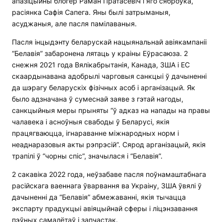
апазіцыйны блогер Раман Пратасевіч і яго сяброўка,
расіянка Сафія Сапега. Яны былі затрыманыя,
асуджаныя, але пасля памілаваныя.
Пасля інцыдэнту беларускай нацыянальнай авіякампаніі
“Белавія” забаронена лятаць у краіны Еўрасаюза. 2
снежня 2021 года Вялікабрытанія, Канада, ЗША і ЕС
скаардынавана адобрылі чарговыя санкцыі ў дачыненні
да шэрагу беларускіх фізічных асоб і арганізацый. Як
было адзначана ў сумеснай заяве з гэтай нагоды,
санкцыйныя меры прыняты “ў адказ на напады на правы
чалавека і асноўныя свабоды ў Беларусі, якія
працягваюцца, ігнараванне міжнародных норм і
неаднаразовыя акты рэпрэсій”. Сярод арганізацый, якія
трапілі ў “чорны спіс”, значылася і “Белавія”.
2 сакавіка 2022 года, неўзабаве пасля поўнамаштабнага
расійскага ваеннага ўварвання ва Украіну, ЗША ўвялі ў
дачыненні да “Белавія” абмежаванні, якія тычацца
экспарту прадукцыі авіяцыйнай сферы і ліцэнзавання
пэўных самалётаў і запчастак.