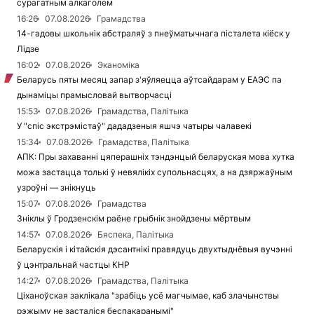
сурагатным алкаголем
16:26
07.08.2026
Грамадства
14-гадовы школьнік абстраляў з пнеўматычнага пісталета кіёск у
Лідзе
16:02
07.08.2026
Эканоміка
Беларусь пяты месяц запар з'яўляецца аўтсайдарам у ЕАЭС па
дынаміцы прамысловай вытворчасці
15:53
07.08.2026
Грамадства, Палітыка
У "спіс экстрэмістаў" дададзеныя яшчэ чатыры чалавекі
15:34
07.08.2026
Грамадства, Палітыка
АПК: Пры захаванні цяперашніх тэндэнцый беларуская мова хутка
можа застацца толькі ў невялікіх супольнасцях, а на дзяржаўным
узроўні — знікнуць
15:07
07.08.2026
Грамадства
Зніклы ў Гродзенскім раёне грыбнік знойдзены мёртвым
14:57
07.08.2026
Бяспека, Палітыка
Беларускія і кітайскія дэсантнікі правядуць двухтыднёвыя вучэнні
ў цэнтральнай частцы КНР
14:27
07.08.2026
Грамадства, Палітыка
Ціханоўская заклікала "зрабіць усё магчымае, каб злачынствы
рэжыму не засталіся беспакаранымі"