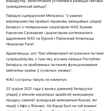
маршрутаў, забеспячэння ўстойлівага развіцця сектара
грамадзянскай авіяцыі”.
Паводле сцвярджэння Мінтранса, “у рамках
мерапрыемства прайшлі перамовы авіяцыйных уладаў
Беларусі з генеральным сакратаром ІКАО Хуанам
Карласам Салазарам і дырэктарам рэгіянальнага
аддзялення ІКАО па Еўропе і Паўночнай Атлантыцы
Нікаласам Рала”.
Адзначаецца, што “бакі абмеркавалі актуальныя пытанні
супрацоўніцтва, у тым ліку агучана пазіцыя Рэспублікі
Беларусь па праблемных пытаннях функцыянавання
авіягаліны краіны ў сучасных умовах”.
ІКАО сустрэчы пакуль не каментуе.
23 траўня 2021 года ў выніку дзеянняў беларускіх
уладаў у мінскім аэрапорце здзейсніў вымушаную
пасадку самалёт ірландскай авіякампаніі Ryanair, які
ляцеў з Афін у Вільнюс. На борце былі на той момант