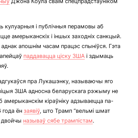
чыў
Джона Коўла сваім спецпрадстаўніком
ць кулуарныя і публічныя перамовы аб
яцце амерыканскіх і іншых заходніх санкцый.
 аднак апошнім часам працэс спыніўся. Гэта
рапейцаў
паддавацца ціску ЗША
і здымаць
яў.
адгукаўся пра Лукашэнку, называючы яго
азіцыя ЗША адносна беларускага рэжыму не
б амерыканскім кіраўніку адзываецца па-
6 года ён
заявіў
, што Трамп “вельмі шмат
а двойчы
называў сябе трампістам
.