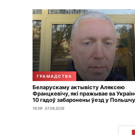
ГРАМАДСТВА
Беларускаму актывісту Аляксею
Францкевічу, які пражывае ва Украіне
10 гадоў забаронены ўезд у Польшч
19:39
07.08.2026