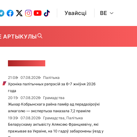
Увайсці
BE
Е АРТЫКУЛЫ
СТУЖКА НАВІН
21:08
07.08.2026
Палітыка
Хроніка палітычных рэпрэсій за 6–7 жніўня 2026
года
20:15
07.08.2026
Грамадства
Жыхар Кобрынскага раёна памёр ад перадазіроўкі
алкаголю — экспертыза паказала 7,2 праміле
19:39
07.08.2026
Грамадства, Палітыка
Беларускаму актывісту Аляксею Францкевічу, які
пражывае ва Украіне, на 10 гадоў забаронены ўезд у