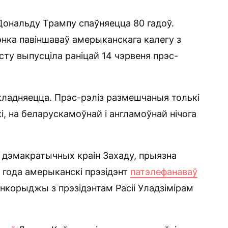
ональду Трампу спаўняецца 80 гадоў.
нка павіншаваў амерыканскага калегу з
сту выпусціла раніцай 14 чэрвеня прэс-
акладняецца. Прэс-рэліз размешчаныя толькі
і, на беларускамоўнай і англамоўнай нічога
х дэмакратычных краін Захаду, прыязна
5 года амерыканскі прэзідэнт
патэлефанаваў
нкорыджы з прэзідэнтам Расіі Уладзімірам