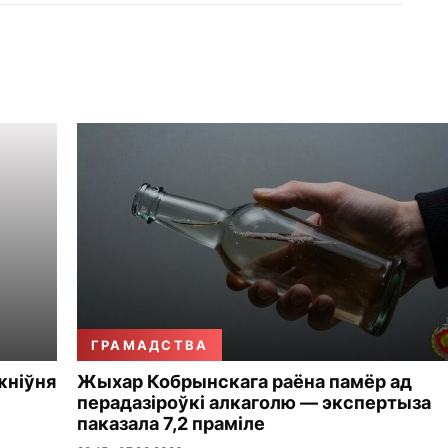
ГРАМАДСТВА
жніўня
Жыхар Кобрынскага раёна памёр ад
перадазіроўкі алкаголю — экспертыза
паказала 7,2 праміле