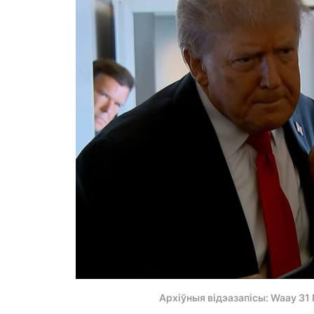
Архіўныя відэазапісы: Waay 31 