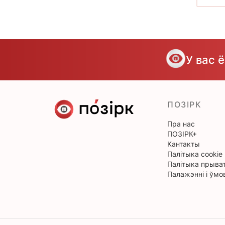
У вас 
ПОЗІРК
Пра нас
ПОЗІРК+
Кантакты
Палітыка cookie
Палітыка прыват
Палажэнні і ўмо