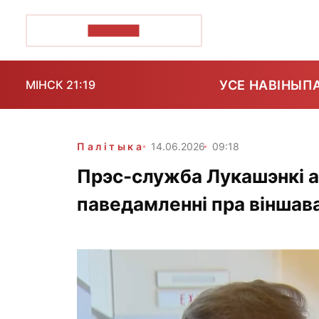
ПОЗІРК+
УСЕ НАВІНЫ
П
МІНСК 21:19
Палітыка
14.06.2026
09:18
Прэс-служба Лукашэнкі 
паведамленні пра віншав