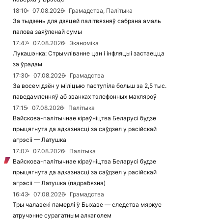
18:10
07.08.2026
Грамадства, Палітыка
За тыдзень для дзяцей палітвязняў сабрана амаль
палова заяўленай сумы
17:47
07.08.2026
Эканоміка
Лукашэнка: Стрымліванне цэн і інфляцыі застаецца
за ўрадам
17:30
07.08.2026
Грамадства
За восем дзён у міліцыю паступіла больш за 2,5 тыс.
паведамленняў аб званках тэлефонных махляроў
17:15
07.08.2026
Палітыка
Вайскова-палітычнае кіраўніцтва Беларусі будзе
прыцягнута да адказнасці за саўдзел у расійскай
агрэсіі — Латушка
17:07
07.08.2026
Палітыка
Вайскова-палітычнае кіраўніцтва Беларусі будзе
прыцягнута да адказнасці за саўдзел у расійскай
агрэсіі — Латушка (падрабязна)
16:43
07.08.2026
Грамадства
Тры чалавекі памерлі ў Быхаве — следства мяркуе
атручэнне сурагатным алкаголем