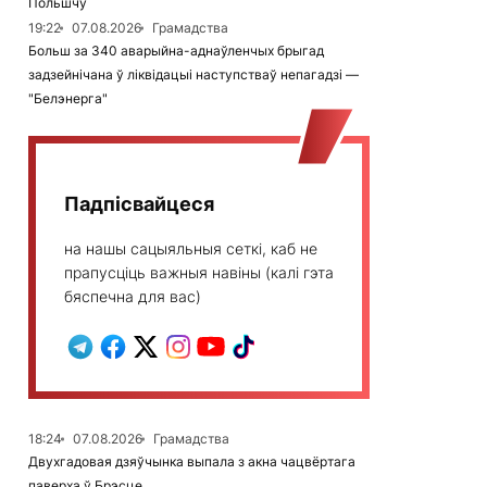
Польшчу
19:22
07.08.2026
Грамадства
Больш за 340 аварыйна-аднаўленчых брыгад
задзейнічана ў ліквідацыі наступстваў непагадзі —
"Белэнерга"
Падпісвайцеся
на нашы сацыяльныя сеткі, каб не
прапусціць важныя навіны (калі гэта
бяспечна для вас)
18:24
07.08.2026
Грамадства
Двухгадовая дзяўчынка выпала з акна чацвёртага
паверха ў Брэсце