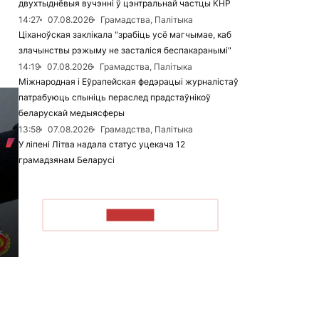
двухтыднёвыя вучэнні ў цэнтральнай частцы КНР
14:27
07.08.2026
Грамадства, Палітыка
Ціханоўская заклікала "зрабіць усё магчымае, каб
злачынствы рэжыму не засталіся беспакаранымі"
14:19
07.08.2026
Грамадства, Палітыка
Міжнародная і Еўрапейская федэрацыі журналістаў
патрабуюць спыніць пераслед прадстаўнікоў
беларускай медыясферы
13:58
07.08.2026
Грамадства, Палітыка
У ліпені Літва надала статус уцекача 12
грамадзянам Беларусі
ЧЫТАЦЬ