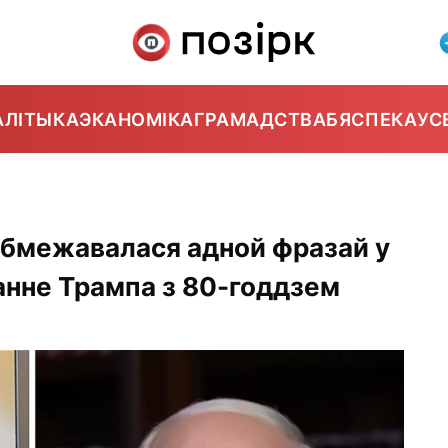
АЛІТЫКА
ЭКАНОМІКА
ГРАМАДСТВА
БЯСПЕКА
УС
абмежавалася адной фразай у
анне Трампа з 80-годдзем