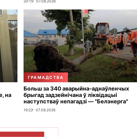
20:15
07.08.2026
ГРАМАДСТВА
Больш за 340 аварыйна-аднаўленчых
, на
брыгад задзейнічана ў ліквідацыі
у
наступстваў непагадзі — "Белэнерга"
19:22
07.08.2026
ПАКАЗАЦЬ БОЛЬШ