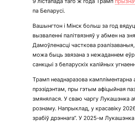
9 лістапада таго ж года Трамп
прызна
па Беларусі.
Вашынгтон і Мінск больш за год вяду
вызваленні палітвязняў у абмен на зн
Дамоўленасці часткова рэалізаваныя,
можа быць звязана з нежаданнем еў
санкцыі з беларускіх калійных угнаенн
Трамп неаднаразова кампліментарна 
прэзідэнтам, пры гэтым афіцыйная п
змянялася. У сваю чаргу Лукашэнка а
рознаму. Напрыклад, у красавіку 202
зрабіў дрэннага“. У 2025-м Лукашэнк