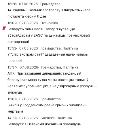
16:26
07.08.2026
Грамадства
14-гадовы школьнік абстраляў з пнеўматычнага
пісталета кіёск у Лідзе
16:02
07.08.2026
Эканоміка
Беларусь пяты месяц запар з'яўляецца
аўтсайдарам у ЕАЭС па дынаміцы прамысловай
вытворчасці
15:53
07.08.2026
Грамадства, Палітыка
У "спіс экстрэмістаў" дададзеныя яшчэ чатыры
чалавекі
15:34
07.08.2026
Грамадства, Палітыка
АПК: Пры захаванні цяперашніх тэндэнцый
беларуская мова хутка можа застацца толькі ў
невялікіх супольнасцях, а на дзяржаўным узроўні —
знікнуць
15:07
07.08.2026
Грамадства
Зніклы ў Гродзенскім раёне грыбнік знойдзены
мёртвым
14:57
07.08.2026
Бяспека, Палітыка
Беларускія і кітайскія дэсантнікі правядуць