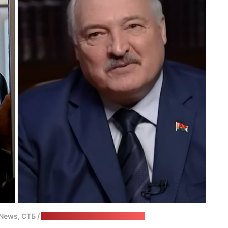
News, СТБ /
стоп-кадры, калаж: "Позірк"