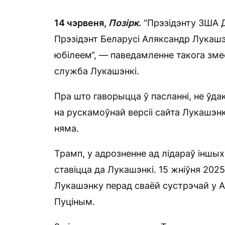
14 чэрвеня,
П
о
зірк
.
“Прэзідэнту ЗША Д
Прэзідэнт Беларусі Аляксандр Лукашэ
юбілеем“, — паведамленне такога зме
служба Лукашэнкі.
Пра што гаворыцца ў пасланні, не ўд
на рускамоўнай версіі сайта Лукашэнк
няма.
Трамп, у адрозненне ад лідараў іншы
ставіцца да Лукашэнкі. 15 жніўня 202
Лукашэнку перад сваёй сустрэчай у А
Пуціным.