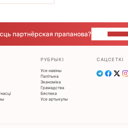
ёсць партнёрская прапанова?
НАПІШЫ
РУБРЫКІ
САЦСЕТКІ
Усе навіны
Палітыка
Эканоміка
Грамадства
насці
Бяспека
вы
Усе артыкулы