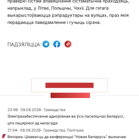
праверкі сістэм апавяшчэння сістэматычна праходзяць,
напрыклад, у Літве, Польшчы, Чэхіі. Для гэтага
выкарыстоўваюцца рэпрадуктары на вуліцах, праз якія
перадаецца паведамленне і гучыць сірэна.
ПАДЗЯЛІЦЦА:
ПАКАЗАЦЬ БОЛЬШ
СТУЖКА НАВІН
23:56
08.08.2026
Грамадства
Электразабеспячэнне адноўленае ва ўсіх паселішчах Беларусі,
што пацярпелі ад непагадзі
21:54
08.08.2026
Грамадства, Палітыка
Вячорка: Цікавасць да канферэнцыі "Новая Беларусь" вызначае