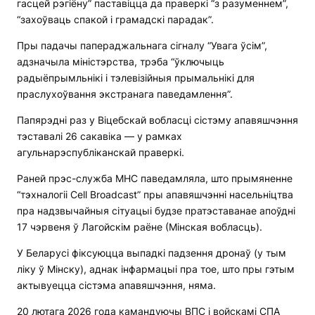
гасцей рэгіёну” паставіцца да праверкі “з разуменнем”,
“захоўваць спакой і грамадскі парадак”.
Пры падачы папераджальнага сігналу “Увага ўсім”,
адзначыла міністэрства, трэба “ўключыць
радыёпрымльнікі і тэлевізійныя прымальнікі для
праслухоўвання экстранага паведамлення”.
Папярэдні раз у Віцебскай вобласці сістэму апавяшчэння
тэставалі 26 сакавіка — у рамках
агульнарэспубліканскай праверкі.
Раней прэс-служба МНС паведамляла, што прымяненне
“тэхналогіі Cell Broadcast” пры апавяшчэнні насельніцтва
пра надзвычайныя сітуацыі будзе пратэставанае апоўдні
17 чэрвеня ў Лагойскім раёне (Мінская вобласць).
У Беларусі фіксуюцца выпадкі падзення дронаў (у тым
ліку ў Мінску), аднак інфармацыі пра тое, што пры гэтым
актывуецца сістэма апавяшчэння, няма.
20 лютага 2026 года камандуючы ВПС і войскамі СПА