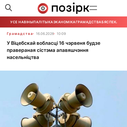
УСЕ НАВІНЫ
ПАЛІТЫКА
ЭКАНОМІКА
ГРАМАДСТВА
БЯСПЕКА
УСЕ
Грамадства
16.06.2026
10:09
У Віцебскай вобласці 16 чэрвеня будзе
правераная сістэма апавяшчэння
насельніцтва