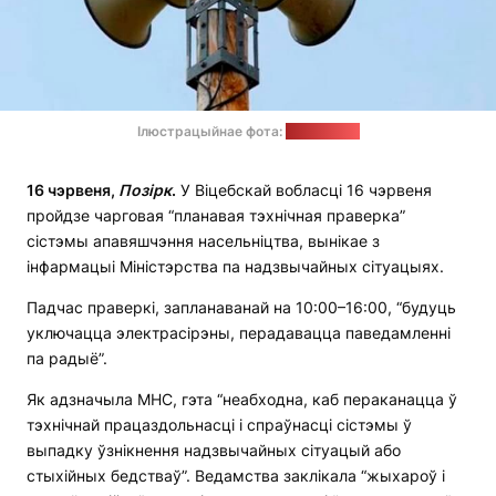
Ілюстрацыйнае фота:
news9.com
16 чэрвеня,
Позірк
.
У Віцебскай вобласці 16 чэрвеня
пройдзе чарговая “планавая тэхнічная праверка”
сістэмы апавяшчэння насельніцтва, вынікае з
інфармацыі Міністэрства па надзвычайных сітуацыях.
Падчас праверкі, запланаванай на 10:00–16:00, “будуць
уключацца электрасірэны, перадавацца паведамленні
па радыё”.
Як адзначыла МНС, гэта “неабходна, каб пераканацца ў
тэхнічнай працаздольнасці і спраўнасці сістэмы ў
выпадку ўзнікнення надзвычайных сітуацый або
стыхійных бедстваў”. Ведамства заклікала “жыхароў і