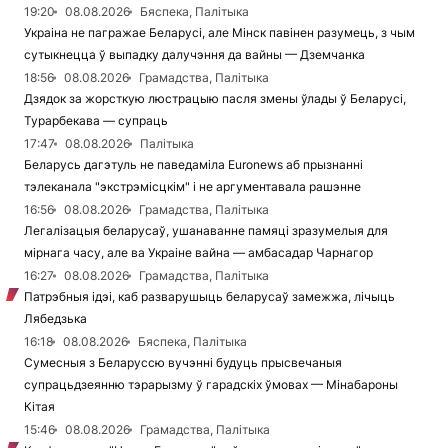
19:20
08.08.2026
Бяспека, Палітыка
Украіна не пагражае Беларусі, але Мінск павінен разумець, з чым
сутыкнецца ў выпадку далучэння да вайны — Дземчанка
18:56
08.08.2026
Грамадства, Палітыка
Дзядок за жорсткую люстрацыю пасля змены ўлады ў Беларусі,
Турарбекава — супраць
17:47
08.08.2026
Палітыка
Беларусь дагэтуль не паведаміла Euronews аб прызнанні
тэлеканала "экстрэмісцкім" і не аргументавала рашэнне
16:56
08.08.2026
Грамадства, Палітыка
Легалізацыя беларусаў, ушанаванне памяці зразумелыя для
мірнага часу, але ва Украіне вайна — амбасадар Чарнагор
16:27
08.08.2026
Грамадства, Палітыка
Патрэбныя ідэі, каб разварушыць беларусаў замежжа, лічыць
Лябедзька
16:18
08.08.2026
Бяспека, Палітыка
Сумесныя з Беларуссю вучэнні будуць прысвечаныя
супрацьдзеянню тэрарызму ў гарадскіх ўмовах — Мінабароны
Кітая
15:46
08.08.2026
Грамадства, Палітыка