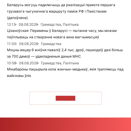
Беларусь могуць падключыць да рэалізацыі праекта першага
грузавога чыгуначнага маршруту паміж РФ і Пакістанам
(дапоўнена)
12:13
08.08.2026
Грамадства, Палітыка
Ціханоўская: Перамены ў Беларусі — пытанне часу, мы можам
паўплываць на стварэнне новага акна магчымасцяў
11:30
08.08.2026
Грамадства
Моцны вецер 6 жніўня паваліў 2,4 тыс. дрэў, пашкодзіў дахі больш
за 700 дамоў — удакладненыя даныя МНС
10:58
08.08.2026
Грамадства, Палітыка
Мінабароны пашырыла кола жанчын-медыкаў, якія трапляюць пад
вайсковы ўлік
ЧЫТАЦЬ