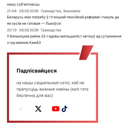
нашу суб'ектнасць
21:44
08.08.2026
Грамадства, Эканоміка
Беларусь мае патрэбу ў гіганцкай пенсійнай рэформе і пакуль да
яе зусім не гатовая — Львоўскі
20:13
08.08.2026
Грамадства
У Бялыніцкім раёне 22-гадовы матацыкліст загінуў ад сутыкнення
з грузавіком КамАЗ
Падпісвайцеся
на нашы сацыяльныя сеткі, каб не
прапусціць важныя навіны (калі гэта
бяспечна для вас)