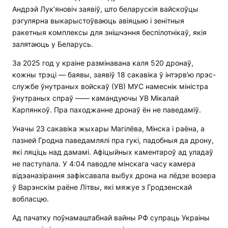
Андрэй Лук’яновіч заявіў, што беларускія вайскоўцы
рэгулярна выкарыстоўваюць авіяцыю і зенітныя
ракетныя комплексы для знішчэння беспілотнікаў, якія
залятаюць у Беларусь.
За 2025 год у краіне размінавана каля 520 дронаў,
кожны трэці — баявы, заявіў 18 сакавіка ў інтэрв’ю прэс-
службе ўнутраных войскаў (УВ) МУС намеснік міністра
ўнутраных спраў —— камандуючы УВ Мікалай
Карпянкоў. Пра паходжанне дронаў ён не паведаміў.
Уначы 23 сакавіка жыхары Магілёва, Мінска і раёна, а
пазней Гродна паведамлялі пра гукі, падобныя да дрону,
які ляціць над дамамі. Афіцыйных каментароў ад уладаў
не паступала. У 4:04 паводле мінскага часу камера
відэаназірання зафіксавала выбух дрона на лёдзе возера
ў Варэнскім раёне Літвы, які мяжуе з Гродзенскай
вобласцю.
Ад пачатку поўнамаштабнай вайны РФ супраць Украіны