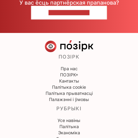
У вас ёсць партнёрская прапанова?
НАПІШЫЦЕ НАМ
ПОЗІРК
Пра нас
ПОЗІРК+
Кантакты
Палітыка cookie
Палітыка прыватнасці
Палажэнні і ўмовы
РУБРЫКІ
Усе навіны
Палітыка
Эканоміка