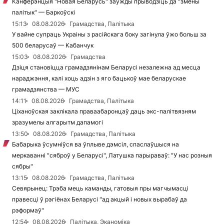
Канферэнцыя "Новая Беларусь" заўжды прыводзіць да "змены
палітык" — Баркоўскі
15:13
08.08.2026
Грамадства, Палітыка
У вайне супраць Украіны з расійскага боку загінула ўжо больш за
500 беларусаў — Кабанчук
15:03
08.08.2026
Грамадства
Дзіця становіцца грамадзянінам Беларусі незалежна ад месца
нараджэння, калі хоць адзін з яго бацькоў мае беларускае
грамадзянства — МУС
14:11
08.08.2026
Грамадства, Палітыка
Ціханоўская заклікала праваабаронцаў даць экс-палітвязням
зразумелы алгарытм дапамогі
13:50
08.08.2026
Грамадства, Палітыка
Бабарыка ўсумніўся ва ўплыве дэмсіл, спаслаўшыся на
меркаванні "сяброў у Беларусі", Латушка парыраваў: "У нас розныя
сябры"
13:15
08.08.2026
Грамадства, Палітыка
Севярынец: Трэба мець каманды, гатовыя пры магчымасці
правесці ў рэгіёнах Беларусі "ад акцый і новых вырабаў да
рэформаў"
12:54
08.08.2026
Палітыка, Эканоміка