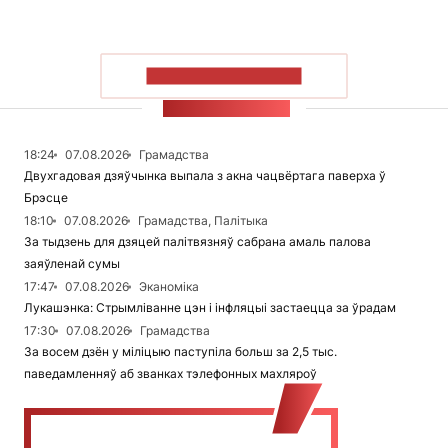
ПАКАЗАЦЬ БОЛЬШ
СТУЖКА НАВІН
18:24
07.08.2026
Грамадства
Двухгадовая дзяўчынка выпала з акна чацвёртага паверха ў
Брэсце
18:10
07.08.2026
Грамадства, Палітыка
За тыдзень для дзяцей палітвязняў сабрана амаль палова
заяўленай сумы
17:47
07.08.2026
Эканоміка
Лукашэнка: Стрымліванне цэн і інфляцыі застаецца за ўрадам
17:30
07.08.2026
Грамадства
За восем дзён у міліцыю паступіла больш за 2,5 тыс.
паведамленняў аб званках тэлефонных махляроў