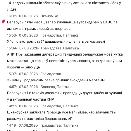
14-гадовы школьнік абстраляў з пнеўматычнага пісталета кіёск у
Лідзе
16:02
07.08.2026
Эканоміка
Беларусь пяты месяц запар з'яўляецца аўтсайдарам у ЕАЭС па
дынаміцы прамысловай вытворчасці
15:53
07.08.2026
Грамадства, Палітыка
У "спіс экстрэмістаў" дададзеныя яшчэ чатыры чалавекі
15:34
07.08.2026
Грамадства, Палітыка
АПК: Пры захаванні цяперашніх тэндэнцый беларуская мова хутка
можа застацца толькі ў невялікіх супольнасцях, а на дзяржаўным
узроўні — знікнуць
15:07
07.08.2026
Грамадства
Зніклы ў Гродзенскім раёне грыбнік знойдзены мёртвым
14:57
07.08.2026
Бяспека, Палітыка
Беларускія і кітайскія дэсантнікі правядуць двухтыднёвыя вучэнні
ў цэнтральнай частцы КНР
14:27
07.08.2026
Грамадства, Палітыка
Ціханоўская заклікала "зрабіць усё магчымае, каб злачынствы
рэжыму не засталіся беспакаранымі"
14:19
07.08.2026
Грамадства, Палітыка