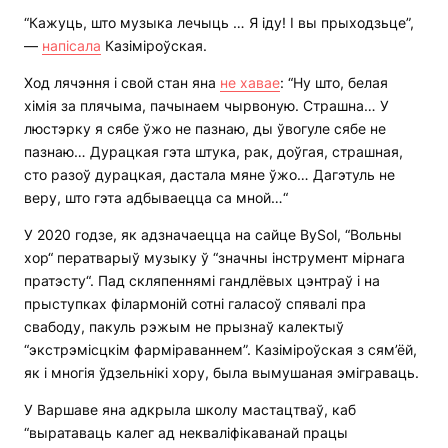
“Кажуць, што музыка лечыць … Я іду! І вы прыходзьце”,
—
напісала
Казіміроўская.
Ход лячэння і свой стан яна
не хавае
: “Ну што, белая
хімія за плячыма, пачынаем чырвоную. Страшна… У
люстэрку я сябе ўжо не пазнаю, ды ўвогуле сябе не
пазнаю… Дурацкая гэта штука, рак, доўгая, страшная,
сто разоў дурацкая, дастала мяне ўжо… Дагэтуль не
веру, што гэта адбываецца са мной…“
У 2020 годзе, як адзначаецца на сайце BySol, “Вольны
хор“ ператварыў музыку ў “значны інструмент мірнага
пратэсту“. Пад скляпеннямі гандлёвых цэнтраў і на
прыступках філармоній сотні галасоў спявалі пра
свабоду, пакуль рэжым не прызнаў калектыў
“экстрэмісцкім фарміраваннем”. Казіміроўская з сям’ёй,
як і многія ўдзельнікі хору, была вымушаная эміграваць.
У Варшаве яна адкрыла школу мастацтваў, каб
“выратаваць калег ад некваліфікаванай працы