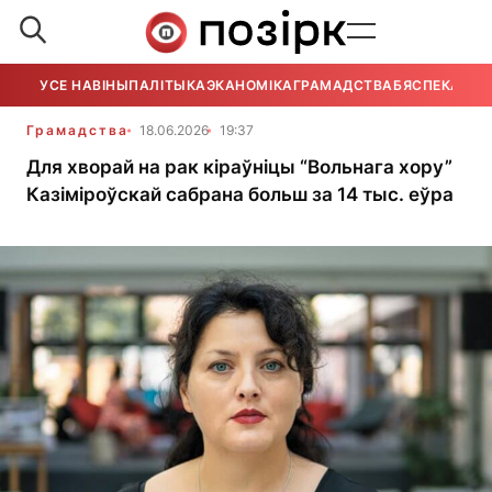
УСЕ НАВІНЫ
ПАЛІТЫКА
ЭКАНОМІКА
ГРАМАДСТВА
БЯСПЕКА
УСЕ
Грамадства
18.06.2026
19:37
Для хворай на рак кіраўніцы “Вольнага хору”
Казіміроўскай сабрана больш за 14 тыс. еўра