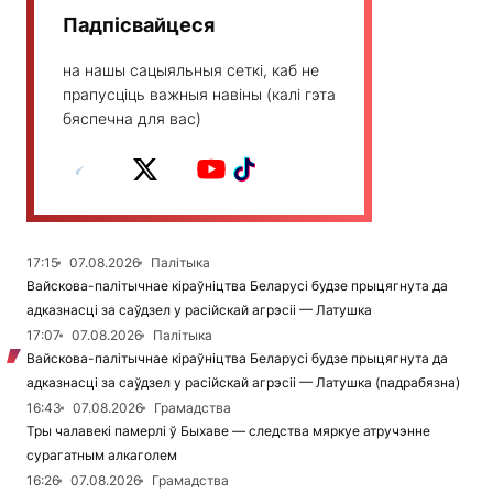
Падпісвайцеся
на нашы сацыяльныя сеткі, каб не
прапусціць важныя навіны (калі гэта
бяспечна для вас)
17:15
07.08.2026
Палітыка
Вайскова-палітычнае кіраўніцтва Беларусі будзе прыцягнута да
адказнасці за саўдзел у расійскай агрэсіі — Латушка
17:07
07.08.2026
Палітыка
Вайскова-палітычнае кіраўніцтва Беларусі будзе прыцягнута да
адказнасці за саўдзел у расійскай агрэсіі — Латушка (падрабязна)
16:43
07.08.2026
Грамадства
Тры чалавекі памерлі ў Быхаве — следства мяркуе атручэнне
сурагатным алкаголем
16:26
07.08.2026
Грамадства