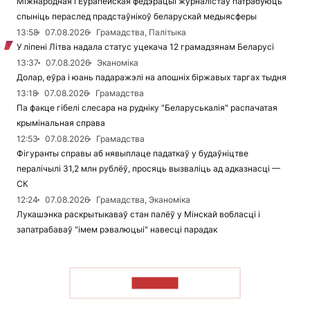
Міжнародная і Еўрапейская федэрацыі журналістаў патрабуюць
спыніць пераслед прадстаўнікоў беларускай медыясферы
13:58
07.08.2026
Грамадства, Палітыка
У ліпені Літва надала статус уцекача 12 грамадзянам Беларусі
13:37
07.08.2026
Эканоміка
Долар, еўра і юань падаражэлі на апошніх біржавых таргах тыдня
13:18
07.08.2026
Грамадства
Па факце гібелі слесара на рудніку "Беларуськалія" распачатая
крымінальная справа
12:53
07.08.2026
Грамадства
Фігуранты справы аб нявыплаце падаткаў у будаўніцтве
пералічылі 31,2 млн рублёў, просяць вызваліць ад адказнасці —
СК
12:24
07.08.2026
Грамадства, Эканоміка
Лукашэнка раскрытыкаваў стан палёў у Мінскай вобласці і
запатрабаваў "імем рэвалюцыі" навесці парадак
ЧЫТАЦЬ