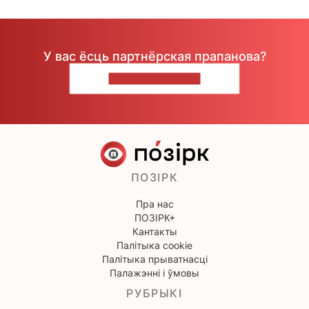
У вас ёсць партнёрская прапанова?
НАПІШЫЦЕ НАМ
ПОЗІРК
Пра нас
ПОЗІРК+
Кантакты
Палітыка cookie
Палітыка прыватнасці
Палажэнні і ўмовы
РУБРЫКІ