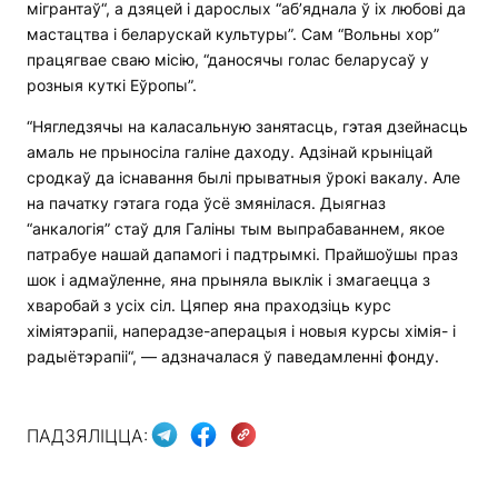
мігрантаў“, а дзяцей і дарослых “аб’яднала ў іх любові да
мастацтва і беларускай культуры”. Сам “Вольны хор”
працягвае сваю місію, “даносячы голас беларусаў у
розныя куткі Еўропы”.
“Нягледзячы на каласальную занятасць, гэтая дзейнасць
амаль не прыносіла галіне даходу. Адзінай крыніцай
сродкаў да існавання былі прыватныя ўрокі вакалу. Але
на пачатку гэтага года ўсё змянілася. Дыягназ
“анкалогія” стаў для Галіны тым выпрабаваннем, якое
патрабуе нашай дапамогі і падтрымкі. Прайшоўшы праз
шок і адмаўленне, яна прыняла выклік і змагаецца з
хваробай з усіх сіл. Цяпер яна праходзіць курс
хіміятэрапіі, наперадзе-аперацыя і новыя курсы хімія- і
радыётэрапіі“, — адзначалася ў паведамленні фонду.
ПАДЗЯЛІЦЦА: