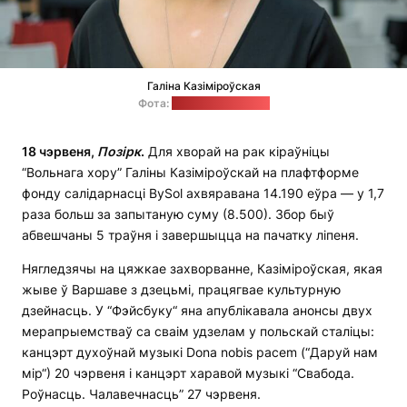
Галіна Казіміроўская
Фота:
"Рыдыё Свабода"
18 чэрвеня,
П
о
зірк
.
Для хворай на рак кіраўніцы
“Вольнага хору” Галіны Казіміроўскай на плафтформе
фонду салідарнасці BySol ахвяравана 14.190 еўра — у 1,7
раза больш за запытаную суму (8.500). Збор быў
абвешчаны 5 траўня і завершыцца на пачатку ліпеня.
Нягледзячы на цяжкае захворванне, Казіміроўская, якая
жыве ў Варшаве з дзецьмі, працягвае культурную
дзейнасць. У “Фэйсбуку“ яна апублікавала анонсы двух
мерапрыемстваў са сваім удзелам у польскай сталіцы:
канцэрт духоўнай музыкі Dona nobis pacem (“Даруй нам
мір“) 20 чэрвеня і канцэрт харавой музыкі “Свабода.
Роўнасць. Чалавечнасць” 27 чэрвеня.