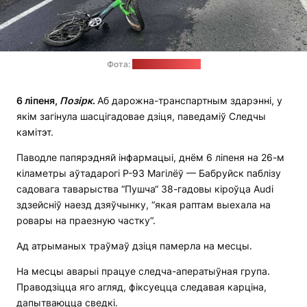
Фота:
прэс-служба СК
6 ліпеня,
Позірк
.
Аб дарожна-транспартным здарэнні, у
якім загінула шасцігадовае дзіця, паведаміў Следчы
камітэт.
Паводле папярэдняй інфармацыі, днём 6 ліпеня на 26-м
кіламетры аўтадарогі Р-93 Магілёў — Бабруйск паблізу
садовага таварыства “Пушча“ 38-гадовы кіроўца Audi
здзейсніў наезд дзяўчынку, “якая раптам выехала на
ровары на праезную частку“.
Ад атрыманых траўмаў дзіця памерла на месцы.
На месцы аварыі працуе следча-аператыўная група.
Праводзіцца яго агляд, фіксуецца следавая карціна,
дапытваюцца сведкі.