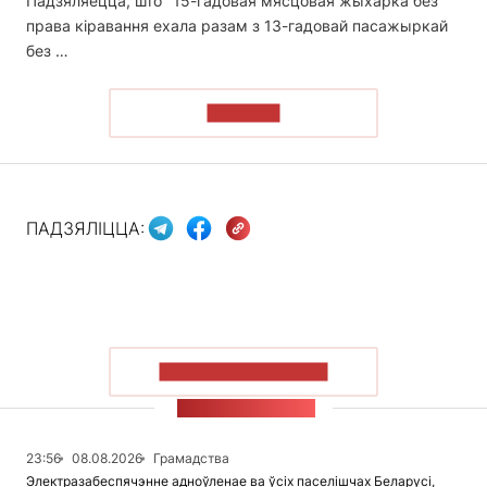
Падзяляецца, што "15-гадовая мясцовая жыхарка без
права кіравання ехала разам з 13-гадовай пасажыркай
без …
ЧЫТАЦЬ
ПАДЗЯЛІЦЦА:
ПАКАЗАЦЬ БОЛЬШ
СТУЖКА НАВІН
23:56
08.08.2026
Грамадства
Электразабеспячэнне адноўленае ва ўсіх паселішчах Беларусі,