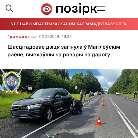
УСЕ НАВІНЫ
ПАЛІТЫКА
ЭКАНОМІКА
ГРАМАДСТВА
БЯСПЕКА
УСЕ
Грамадства
06.07.2026
19:37
Шасцігадовае дзіця загінула ў Магілёўскім
раёне, выехаўшы на ровары на дарогу