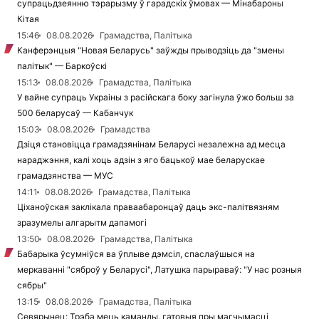
супрацьдзеянню тэрарызму ў гарадскіх ўмовах — Мінабароны
Кітая
15:46
08.08.2026
Грамадства, Палітыка
Канферэнцыя "Новая Беларусь" заўжды прыводзіць да "змены
палітык" — Баркоўскі
15:13
08.08.2026
Грамадства, Палітыка
У вайне супраць Украіны з расійскага боку загінула ўжо больш за
500 беларусаў — Кабанчук
15:03
08.08.2026
Грамадства
Дзіця становіцца грамадзянінам Беларусі незалежна ад месца
нараджэння, калі хоць адзін з яго бацькоў мае беларускае
грамадзянства — МУС
14:11
08.08.2026
Грамадства, Палітыка
Ціханоўская заклікала праваабаронцаў даць экс-палітвязням
зразумелы алгарытм дапамогі
13:50
08.08.2026
Грамадства, Палітыка
Бабарыка ўсумніўся ва ўплыве дэмсіл, спаслаўшыся на
меркаванні "сяброў у Беларусі", Латушка парыраваў: "У нас розныя
сябры"
13:15
08.08.2026
Грамадства, Палітыка
Севярынец: Трэба мець каманды, гатовыя пры магчымасці