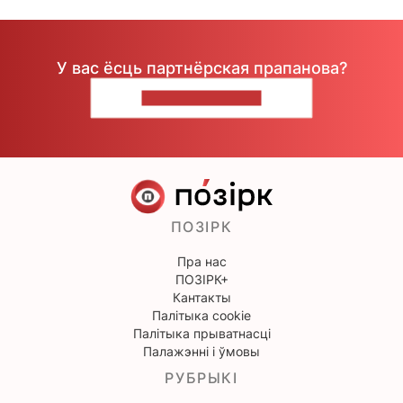
У вас ёсць партнёрская прапанова?
НАПІШЫЦЕ НАМ
ПОЗІРК
Пра нас
ПОЗІРК+
Кантакты
Палітыка cookie
Палітыка прыватнасці
Палажэнні і ўмовы
РУБРЫКІ