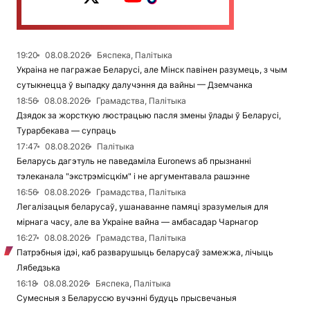
19:20
08.08.2026
Бяспека, Палітыка
Украіна не пагражае Беларусі, але Мінск павінен разумець, з чым
сутыкнецца ў выпадку далучэння да вайны — Дземчанка
18:56
08.08.2026
Грамадства, Палітыка
Дзядок за жорсткую люстрацыю пасля змены ўлады ў Беларусі,
Турарбекава — супраць
17:47
08.08.2026
Палітыка
Беларусь дагэтуль не паведаміла Euronews аб прызнанні
тэлеканала "экстрэмісцкім" і не аргументавала рашэнне
16:56
08.08.2026
Грамадства, Палітыка
Легалізацыя беларусаў, ушанаванне памяці зразумелыя для
мірнага часу, але ва Украіне вайна — амбасадар Чарнагор
16:27
08.08.2026
Грамадства, Палітыка
Патрэбныя ідэі, каб разварушыць беларусаў замежжа, лічыць
Лябедзька
16:18
08.08.2026
Бяспека, Палітыка
Сумесныя з Беларуссю вучэнні будуць прысвечаныя