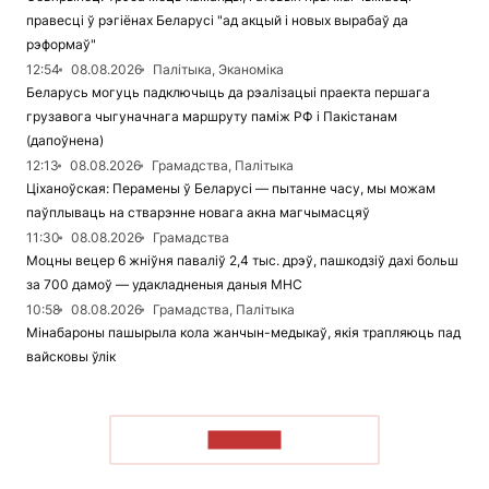
правесці ў рэгіёнах Беларусі "ад акцый і новых вырабаў да
рэформаў"
12:54
08.08.2026
Палітыка, Эканоміка
Беларусь могуць падключыць да рэалізацыі праекта першага
грузавога чыгуначнага маршруту паміж РФ і Пакістанам
(дапоўнена)
12:13
08.08.2026
Грамадства, Палітыка
Ціханоўская: Перамены ў Беларусі — пытанне часу, мы можам
паўплываць на стварэнне новага акна магчымасцяў
11:30
08.08.2026
Грамадства
Моцны вецер 6 жніўня паваліў 2,4 тыс. дрэў, пашкодзіў дахі больш
за 700 дамоў — удакладненыя даныя МНС
10:58
08.08.2026
Грамадства, Палітыка
Мінабароны пашырыла кола жанчын-медыкаў, якія трапляюць пад
вайсковы ўлік
ЧЫТАЦЬ