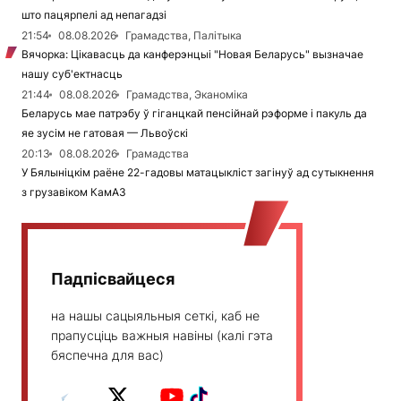
што пацярпелі ад непагадзі
21:54
08.08.2026
Грамадства, Палітыка
Вячорка: Цікавасць да канферэнцыі "Новая Беларусь" вызначае
нашу суб'ектнасць
21:44
08.08.2026
Грамадства, Эканоміка
Беларусь мае патрэбу ў гіганцкай пенсійнай рэформе і пакуль да
яе зусім не гатовая — Львоўскі
20:13
08.08.2026
Грамадства
У Бялыніцкім раёне 22-гадовы матацыкліст загінуў ад сутыкнення
з грузавіком КамАЗ
Падпісвайцеся
на нашы сацыяльныя сеткі, каб не
прапусціць важныя навіны (калі гэта
бяспечна для вас)