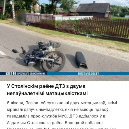
У Столінскім раёне ДТЗ з двума
непаўналетнімі матацыклісткамі
6 ліпеня, Позірк. Аб сутыкненні двух матацыклаў, якімі
кіравалі дзяўчыны-падлеткі, якія не маюць правоў,
паведаміла прэс-служба МУС. ДТЗ адбылося ў в.
Аздамічы Столінскага раёна Брэсцкай вобласці.