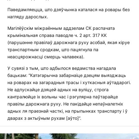
Паведамляецца, што дзяўчынка каталася на ровары без
нагляду дарослых.
Магілёўскім міжраённым аддзелам СК распачата
крымінальная справа паводле ч. 2 арт. 317 КК
(парушэнне правілаў дарожнага руху асобай, якая кіруе
транспартным сродкам, што пацягнула па
неасцярожнасці смерць чалавека).
У сувязі з тым, што адбылося ведамства нагадала
бацькам: “Катэгарычна забарнаіце дзецям выязджаць
на роварах на загарадныя трасы і хуткасныя аўтадарогі.
Не адпускайце дзяцей адных на вуліцу, строга
кантралюйце іх вольны час і рэгулярна паўтарайце
правілы дарожнага руху. Не пакідайце непаўналетніх
адных ля праезнай часткі, на прыпынках транспарту і ў
дварах з актыўным рухам [аўто]“.